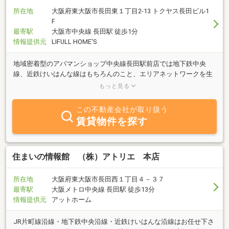
所在地
大阪府東大阪市長田東１丁目2-13 トクヤス長田ビル1
F
最寄駅
大阪市中央線 長田駅 徒歩1分
情報提供元
LIFULL HOME'S
地域密着型のアパマンショップ中央線長田駅前店では地下鉄中央
線、近鉄けいはんな線はもちろんのこと、エリアネットワークを生
かした大阪市内全域に至るまで皆様のお部屋探しを精一杯サポート
もっと見る
させて頂いております。
この不動産会社が取り扱う
賃貸物件を探す
住まいの情報館 （株）アトリエ 本店
所在地
大阪府東大阪市長田西１丁目４－３７
最寄駅
大阪メトロ中央線 長田駅 徒歩13分
情報提供元
アットホーム
JR片町線沿線・地下鉄中央沿線・近鉄けいはんな沿線はお任せ下さ