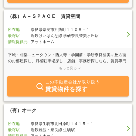
ご来店ください。
（株）Ａ－ＳＰＡＣＥ 賃貸空間
所在地
奈良県奈良市押熊町１１０８－１
最寄駅
近鉄けいはんな線 学研奈良登美ヶ丘駅
情報提供元
アットホーム
平城・相楽ニュータウン・西大寺・学園前・学研奈良登美ヶ丘方面
のお部屋探し、月極駐車場探し、店舗、事務所探しなら、賃貸専門
の賃貸空間押熊店におまかせください！！地元発祥、地域密着のき
もっと見る
め細かな情報と明るく、親切、丁寧なご対応をモットーにお客様の
ご来店をお待ちしています。
この不動産会社が取り扱う
賃貸物件を探す
（有）オーク
所在地
奈良県生駒市北田原町１４１５－１
最寄駅
近鉄難波・奈良線 生駒駅
情報提供元
アットホーム