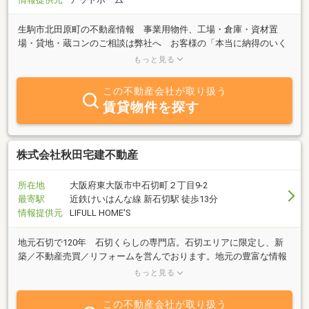
生駒市北田原町の不動産情報 事業用物件、工場・倉庫・資材置
場・貸地・蔵コンのご相談は弊社へ お客様の「本当に納得のいく
不動産探し」のために、自社物件は勿論のこと協会加盟の不動産ネ
もっと見る
ットワークを通じご希望条件にあった最新情報収集のお手伝いをい
たします。1）事業用不動産（事務所・倉庫・店舗・工場・ビルな
この不動産会社が取り扱う
ど）や事業用地を中心とする不動産売買のお手伝い2）空店舗・倉
賃貸物件を探す
庫・事務所・貸土地などの空対策、土地有効活用のお手伝い3）ロ
ードサイド店舗を中心とする事業用賃貸物件、賃貸用地等のご紹介
4）住宅・住宅用地等のお手伝い私たちは、今後大きく変わりうる
事業環境に柔軟に対応しながら、お客様や地域社会の皆様から信頼
株式会社秋田宅建不動産
され、選ばれる企業であり続けたいと念願して一層の努力を続けて
まいります。
所在地
大阪府東大阪市中石切町２丁目9-2
最寄駅
近鉄けいはんな線 新石切駅 徒歩13分
情報提供元
LIFULL HOME'S
地元石切で120年 石切くらしの専門店。石切エリアに限定し、新
築／不動産売買／リフォームを営んでおります。地元の豊富な情報
と実績を活かし、皆様の「安心」「安全」な石切くらしを支え続け
もっと見る
ます。
この不動産会社が取り扱う