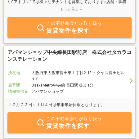
い“アトリエ”では様々なテナントを募集しております♪店舗・事務
所・倉庫・工場どんなものでも対応可能です☆また、当社にて各種
もっと見る
工事も承っておりますので、賃貸借契約のみに終わらず各業種開業
までのフォローも可能です♪アトリエ自慢の熟練スタッフがお客様
この不動産会社が取り扱う
のご希望を叶える内装を手掛けます♪また、地域密着の強みとして
賃貸物件を探す
インターネットには掲載していない物件も数多く所有しており当店
スタッフも全員東大阪市在住や東大阪出身ですので物件情報以外に
も、美味しいお店や穴場スポットなどお伝え出来ますよ♪自社管理
物件も当社周辺に数十棟ございますので、他社には無い物件も当店
アパマンショップ中央線長田駅前店 株式会社タカラコ
にはございます！是非！大手には無い地元密着型の不動産屋さんの
ンステレーション
情報力をご覧下さいませ♪
所在地
大阪府東大阪市長田東１丁目2-13 トクヤス長田ビル
１Ｆ
最寄駅
OsakaMetro中央線 長田駅 徒歩1分
情報提供元
アパマンショップ
１２月２３日～１月４日は年末年始休暇となります。
この不動産会社が取り扱う
賃貸物件を探す