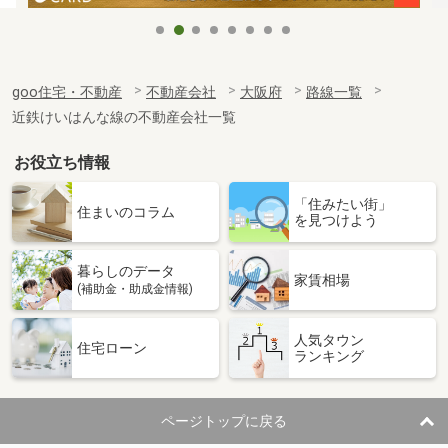
goo住宅・不動産
不動産会社
大阪府
路線一覧
近鉄けいはんな線の不動産会社一覧
お役立ち情報
「住みたい街」
住まいのコラム
を見つけよう
暮らしのデータ
家賃相場
(補助金・助成金情報)
人気タウン
住宅ローン
ランキング
ページトップに戻る