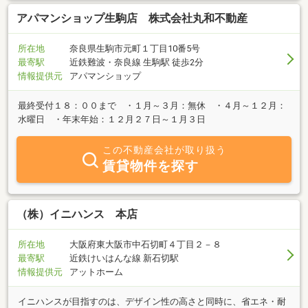
アパマンショップ生駒店 株式会社丸和不動産
所在地
奈良県生駒市元町１丁目10番5号
最寄駅
近鉄難波・奈良線 生駒駅 徒歩2分
情報提供元
アパマンショップ
最終受付１８：００まで ・１月～３月：無休 ・４月～１２月：
水曜日 ・年末年始：１２月２７日～１月３日
この不動産会社が取り扱う
賃貸物件を探す
（株）イニハンス 本店
所在地
大阪府東大阪市中石切町４丁目２－８
最寄駅
近鉄けいはんな線 新石切駅
情報提供元
アットホーム
イニハンスが目指すのは、デザイン性の高さと同時に、省エネ・耐