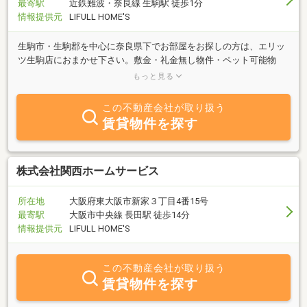
最寄駅
近鉄難波・奈良線 生駒駅 徒歩1分
情報提供元
LIFULL HOME'S
生駒市・生駒郡を中心に奈良県下でお部屋をお探しの方は、エリッ
ツ生駒店におまかせ下さい。敷金・礼金無し物件・ペット可能物
件・貸家・UR住宅など、お客様のライフスタイルに合わせた物件を
もっと見る
ご提案します。
この不動産会社が取り扱う
賃貸物件を探す
株式会社関西ホームサービス
所在地
大阪府東大阪市新家３丁目4番15号
最寄駅
大阪市中央線 長田駅 徒歩14分
情報提供元
LIFULL HOME'S
この不動産会社が取り扱う
賃貸物件を探す