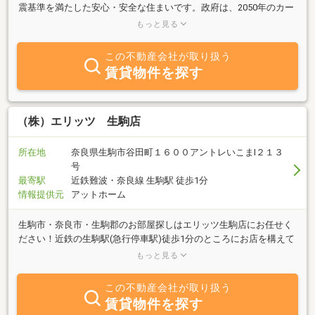
震基準を満たした安心・安全な住まいです。政府は、2050年のカー
ボンニュートラル実現に向けて、省エネ基準を段階的に引き上げる
もっと見る
ことを示唆しています。つまり、これからの時代は高気密・高断熱
仕様の住まいが一般的になるのです。イニハンスでは未来の住宅基
この不動産会社が取り扱う
準を満たす家づくりを目指し、断熱性、気密性にこだわった工法や
賃貸物件を探す
材質、耐震強度を確保するための設計に重きを置いています。現状
に満足するのではなく、快適かつ安心・安全な暮らしを求めて、さ
らなる技術の開発・改良を進めてまいります。
（株）エリッツ 生駒店
所在地
奈良県生駒市谷田町１６００アントレいこまⅠ２１３
号
最寄駅
近鉄難波・奈良線 生駒駅 徒歩1分
情報提供元
アットホーム
生駒市・奈良市・生駒郡のお部屋探しはエリッツ生駒店にお任せく
ださい！近鉄の生駒駅(急行停車駅)徒歩1分のところにお店を構えて
います。生駒市は奈良県の玄関口として近鉄難波・奈良線や近鉄け
もっと見る
いはんな線の利用で大阪市内への電車移動にとても便利です。ま
た、第二京阪道路から阪神高速道への乗入れもできるので、大阪市
この不動産会社が取り扱う
内へお車での移動も大変便利です。社会人や学生（帝塚山大学・近
賃貸物件を探す
畿大学農学部)の単身のお客様、もちろんファミリーのお客様も是非