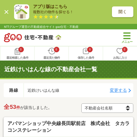
アプリ版はこちら
開く
複数社の物件を探せる！
NTTグループ運営の不動産総合サイト goo住宅・不動産
0
0
0
0
最近検索した条件
最近見た物件
保存した条件
お気に入り
近鉄けいはんな線の不動産会社一覧
路線
変更する
近鉄けいはんな線
全53
件
が該当しました。
アパマンショップ中央線長田駅前店 株式会社 タカラ
コンステレーション