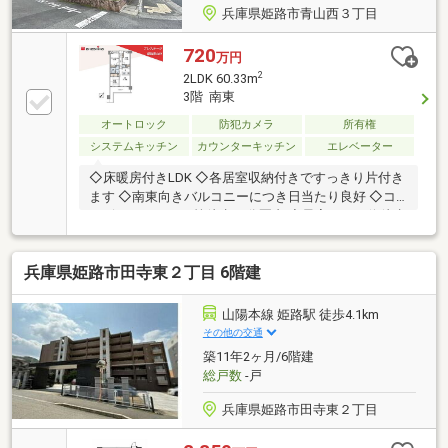
兵庫県姫路市青山西３丁目
720
万円
2
2LDK 60.33m
3階 南東
オートロック
防犯カメラ
所有権
システムキッチン
カウンターキッチン
エレベーター
◇床暖房付きLDK ◇各居室収納付きですっきり片付き
ます ◇南東向きバルコニーにつき日当たり良好 ◇コ
ンビニ、スーパー等徒歩10分圏内 ◇最寄りバス停徒歩
1分、姫路駅までバス乗車約22分
兵庫県姫路市田寺東２丁目 6階建
山陽本線 姫路駅 徒歩4.1km
その他の交通
築11年2ヶ月/6階建
総戸数
-戸
兵庫県姫路市田寺東２丁目