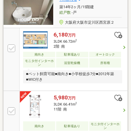
広告している物件も同時に紹介・案内可能です。併せ
築14年2ヶ月/15階建
て内覧を希望される際は、物件名を担当者までお申し
総戸数
-戸
付け下さい
大阪府大阪市淀川区西宮原２
6,180
万円
2
3LDK 66.72m
2階 南
南向き
駐車場あり
オートロック
モニタ付インターホ
浴室乾燥機
所有権
ン
■ペット飼育可能■南向き■小学校徒歩7分■2012年築
■WIC付き
5,980
万円
2
3LDK 66.41m
11階 南
モニタ付インターホ
南向き
駐車場あり
ン