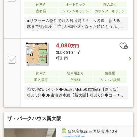
南向き
オートロック
即入居可
所有権
システムキッチン
カウンターキッチン
■リフォーム物件で即入居可能！！ ○各線「新大阪」
駅まで徒歩5分！忙しい朝や遅くなった時にもうれし
い立地！各方面へのアクセスもラクラク！ ○スーパ
ーやコンビニも徒歩圏内で毎日のお買物も便利！
4,080
万円
2
3LDK 81.34m
6階 南
南向き
駐車場あり
角部屋
即入居可
所有権
ペット相談可
◎立地のポイント◆OsakaMetro御堂筋線【新大阪】
徒歩5分◆JR東海道本線【新大阪】徒歩6分◆コーナン
新大阪センイシティー店 徒歩2分◆ライフセントラル
スクエア西宮原店 徒歩3分◎物件のポイント◆フルリ
フォーム前提物件としてご検討ください◆専有面積
ザ・パークハウス新大阪
広々81.34㎡ リフォーム工事にて3LDK→4LDKへ間取変
更可◆解放感に優れ、採光に恵まれた東南角住戸◆ペ
ット2匹迄飼育可能◆オートロック・宅配BOX完備◆
阪急宝塚線 三国駅 徒歩10分
住宅ローン控除利用可能※当社ではネットで他社様が
その他の交通