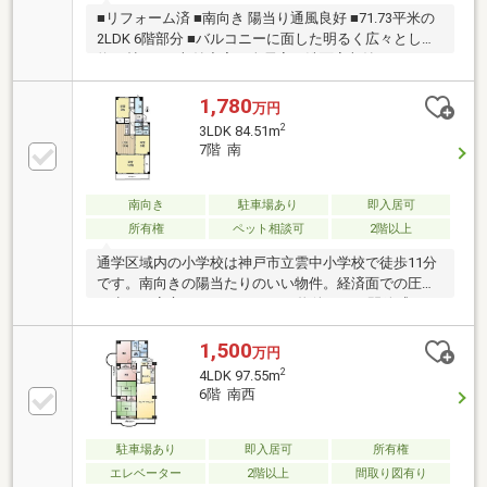
■リフォーム済 ■南向き 陽当り通風良好 ■71.73平米の
2LDK 6階部分 ■バルコニーに面した明るく広々とした
約20帖LDK ■収納充実！全居室・洗面室収納、WIC、
SIC
1,780
万円
2
3LDK 84.51m
7階 南
南向き
駐車場あり
即入居可
所有権
ペット相談可
2階以上
通学区域内の小学校は神戸市立雲中小学校で徒歩11分
です。南向きの陽当たりのいい物件。経済面での圧迫
も少なく安心の、1，780万円の物件です。開放感のあ
る間取りの3ＬＤＫ物件です。当社スタッフがお客さ
1,500
万円
2
4LDK 97.55m
6階 南西
駐車場あり
即入居可
所有権
エレベーター
2階以上
間取り図有り