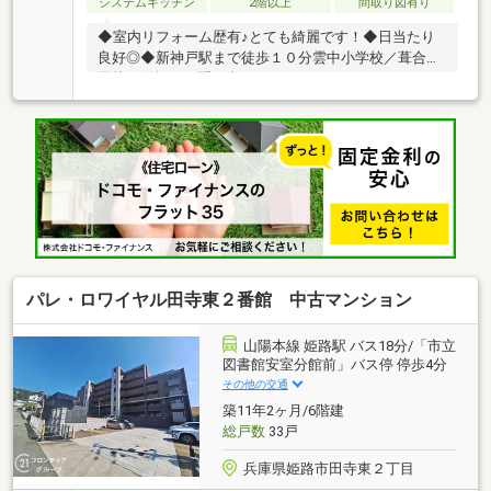
システムキッチン
2階以上
間取り図有り
◆室内リフォーム歴有♪とても綺麗です！◆日当たり
良好◎◆新神戸駅まで徒歩１０分雲中小学校／葺合中
学校お気軽にお問い合わせください。
パレ・ロワイヤル田寺東２番館 中古マンション
山陽本線 姫路駅 バス18分/「市立
図書館安室分館前」バス停 停歩4分
その他の交通
築11年2ヶ月/6階建
総戸数
33戸
兵庫県姫路市田寺東２丁目