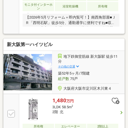
モニタ付インターホ
浴室乾燥機
所有権
ン
【2026年5月リフォーム＋即内覧可！】南西角部屋■Ｊ
Ｒ「西明石駅」徒歩5分、通勤通学に便利ですね■収納
スペース豊富！お部屋がスッキリ片付きます■食洗器
や浴室乾燥機付きなど設備充実！
新大阪第一ハイツビル
地下鉄御堂筋線 新大阪駅 徒歩11
分
その他の交通
築52年5ヶ月/7階建
総戸数
75戸
大阪府大阪市淀川区木川東４
1,480
万円
2
3LDK 58.5m
2階 北
所有権
エレベーター
2階以上