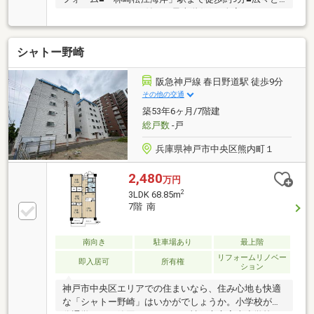
したルーフガーデン付きの最上階住戸■全室フローリ
ングで全居室に収納スペースを完備
シャトー野崎
阪急神戸線 春日野道駅 徒歩9分
その他の交通
築53年6ヶ月/7階建
総戸数
-戸
兵庫県神戸市中央区熊内町１
2,480
万円
2
3LDK 68.85m
7階 南
南向き
駐車場あり
最上階
リフォームリノベー
即入居可
所有権
ション
神戸市中央区エリアでの住まいなら、住み心地も快適
な「シャトー野崎」はいかがでしょうか。小学校が十