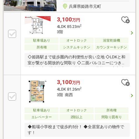
兵庫県姫路市元町
3,100
万円
2
4LDK 85.23m
3階
駐車場あり
オートロック
浴室乾燥機
所有権
システムキッチン
カウンターキッチン
◇姫路駅まで徒歩圏内の利便性が良い立地 ◇LDKと和
室が繋がる開放的な間取り ◇二面バルコニーにつき採
光良好 ◇船場小学校まで徒歩5分、お子様にも安心 ◇
徒歩10分圏内に生活利便施設が充実
3,100
万円
2
4LDK 81.26m
3階 南西
駐車場あり
オートロック
所有権
エレベーター
2階以上
間取り図有り
◆船場小学校まで徒歩約5分！ ◆全居室ありの物件で
す！