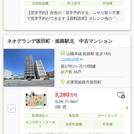
浴室乾燥機
即入居可
所有権
【見学予約】赤色の「見学予約する」→やり取り不要
で見学予約ができます【資料請求】オレンジ色の「資
料請求する」→資料請求ができます【お電話でお問い
合わせ】TEL：072-723-8765より直接お問い合わせで
きます・駅へのアクセスが良く、通勤・通学に便利な
ネオグランデ坂田町・姫路駅北 中古マンション
立地です。・スーパー、ドラッグストアなど生活利便
施設が徒歩圏内に充実。・南向きバルコニーから陽光
が差し込む、明るく開放的なLDK。・家族との会話が
山陽本線 姫路駅 徒歩14分
弾む人気の対面式システムキッチンを採用。・各居室
その他の交通
収納に加え、廊下収納や洗面室収納など収納スペース
築27年2ヶ月/13階建
が豊富。・ワイドバルコニーにはスロップシンクを設
総戸数
36戸
置し、ガーデニングやお掃除にも便利。
兵庫県姫路市坂田町
3,280
万円
2
3LDK 71.56m
2階 西
駐車場あり
角部屋
オートロック
モニタ付インターホ
浴室乾燥機
所有権
ン