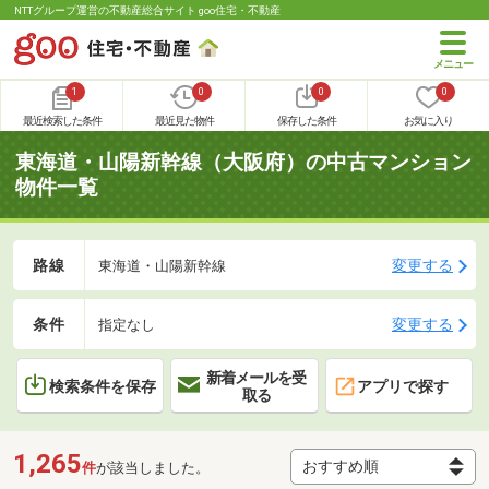
NTTグループ運営の不動産総合サイト goo住宅・不動産
1
0
0
0
最近検索した条件
最近見た物件
保存した条件
お気に入り
東海道・山陽新幹線（大阪府）の中古マンション
物件一覧
路線
変更する
東海道・山陽新幹線
条件
変更する
指定なし
新着メールを受
検索条件を保存
アプリで探す
取る
1,265
件
が該当しました。