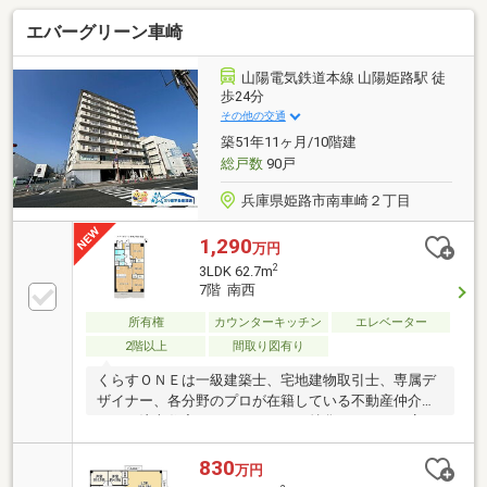
エバーグリーン車崎
山陽電気鉄道本線 山陽姫路駅 徒
歩24分
その他の交通
築51年11ヶ月/10階建
総戸数
90戸
兵庫県姫路市南車崎２丁目
1,290
万円
2
3LDK 62.7m
7階 南西
所有権
カウンターキッチン
エレベーター
2階以上
間取り図有り
くらすＯＮＥは一級建築士、宅地建物取引士、専属デ
ザイナー、各分野のプロが在籍している不動産仲介を
はじめ注文住宅やリフォームにも特化しているお店で
す♪住まいに関する事は何でも気軽にお問い合わせく
ださい。
830
万円