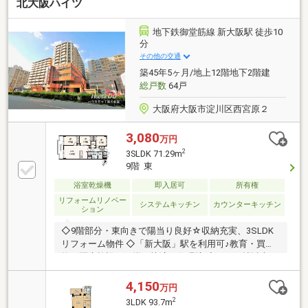
北大阪ハイツ
地下鉄御堂筋線 新大阪駅 徒歩10
分
その他の交通
築45年5ヶ月/地上12階地下2階建
総戸数
64戸
大阪府大阪市淀川区西宮原２
3,080
万円
2
3SLDK 71.29m
9階 東
浴室乾燥機
即入居可
所有権
リフォームリノベー
システムキッチン
カウンターキッチン
ション
◇9階部分・東向きで陽当り良好☆収納充実、3SLDK
リフォーム物件 ◇「新大阪」駅を利用可♪教育・買
物・医療施設まで揃う快適な住環境 ◇LDK15帖以上！
食洗機・浴室乾燥機付き ◇即お引渡し可能です♪
4,150
万円
2
3LDK 93.7m