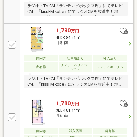
ラジオ・TV CM「サンテレビボックス席」にてテレビ
CM、「kissFM kobe」にてラジオCMを放送中！ 地域
に根ざした情報力とスピード感のある対応で、理想の
住まい探しをサポート致します♪
1,730
万円
2
4LDK 84.51m
1階 南
南向き
駐車場あり
即入居可
リフォームリノベー
所有権
システムキッチン
ション
ラジオ・TV CM「サンテレビボックス席」にてテレビ
CM、「kissFM kobe」にてラジオCMを放送中！ 地域
に根ざした情報力とスピード感のある対応で、理想の
住まい探しをサポート致します♪
1,780
万円
2
3LDK 81.44m
7階 南
南向き
即入居可
所有権