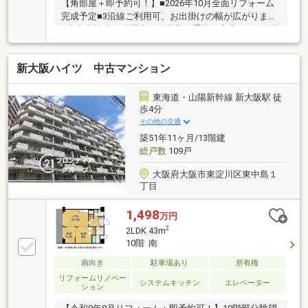
【角部屋＋即予約可！】■2026年10月全面リフォーム
完成予定■3沿線ご利用可、お出掛けの幅が広がります
■小中学校歩10分圏内、お子様の通学も安心です■各居
室収納スペース付き
新大阪ハイツ 中古マンション
東海道・山陽新幹線 新大阪駅 徒
歩4分
その他の交通
築51年11ヶ月/13階建
総戸数
109戸
大阪府大阪市東淀川区東中島１
丁目
1,498
万円
2
2LDK 43m
10階 南
南向き
駐車場あり
所有権
リフォームリノベー
システムキッチン
エレベーター
ション