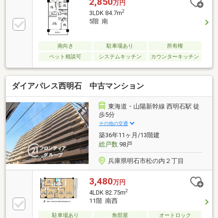
2,850
万円
2
3LDK 84.7m
5階 南
南向き
駐車場あり
所有権
ペット相談可
システムキッチン
カウンターキッチン
ダイアパレス西明石 中古マンション
東海道・山陽新幹線 西明石駅 徒
歩5分
その他の交通
築36年11ヶ月/13階建
総戸数
98戸
兵庫県明石市松の内２丁目
3,480
万円
2
4LDK 82.75m
11階 南西
駐車場あり
角部屋
オートロック