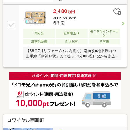
2,480
万円
2
3LDK 68.85m
5階 南
モニタ付インターホ
南向き
駐車場あり
ン
浴室乾燥機
即入居可
所有権
【R8年7月リフォーム+即内覧可】南向き■地下鉄西神
山手線「新神戸駅」まで徒歩10分■料理しながら家族
と会話を楽しめるカウンターキッチン■収納に便利な
ウォークインクローゼット付きの3LDK
ロワイヤル西新町