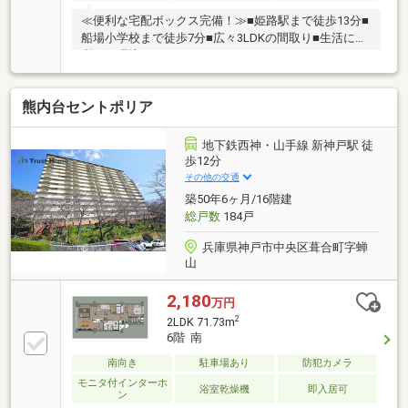
≪便利な宅配ボックス完備！≫■姫路駅まで徒歩13分■
船場小学校まで徒歩7分■広々3LDKの間取り■生活に便
利な住環境です
熊内台セントポリア
地下鉄西神・山手線 新神戸駅 徒
歩12分
その他の交通
築50年6ヶ月/16階建
総戸数
184戸
兵庫県神戸市中央区葺合町字蝉
山
2,180
万円
2
2LDK 71.73m
6階 南
南向き
駐車場あり
防犯カメラ
モニタ付インターホ
浴室乾燥機
即入居可
ン