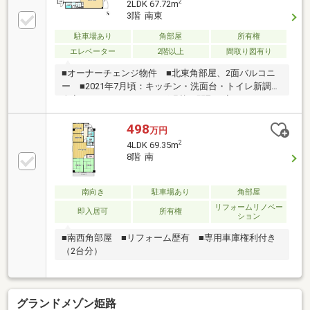
2
2LDK 67.72m
3階 南東
駐車場あり
角部屋
所有権
エレベーター
2階以上
間取り図有り
■オーナーチェンジ物件 ■北東角部屋、2面バルコニ
ー ■2021年7月頃：キッチン・洗面台・トイレ新調、
全室クロス・フローリング張替、間取り変更
498
万円
2
4LDK 69.35m
8階 南
南向き
駐車場あり
角部屋
リフォームリノベー
即入居可
所有権
ション
■南西角部屋 ■リフォーム歴有 ■専用車庫権利付き
（2台分）
グランドメゾン姫路