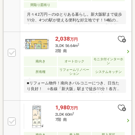
間取り図有り
月々4.2万円～のゆとりある暮らし。新大阪駅まで徒歩
11分、4つの駅が使える便利な好立地です！14帖の
広々リビングです！3沿線4駅利用できます！即内見が
可能です！
2,038
万円
2
3LDK 56.64m
2階 南
モニタ付インターホ
南向き
オートロック
ン
リフォームリノベー
所有権
システムキッチン
ション
■リフォーム物件！南向きバルコニーにつき、日当た
り良好！ ○各線「新大阪」駅まで徒歩11分！各方面
へのアクセスが便利な立地 ○周辺環境充実！スーパ
ーやコンビニ、ホームセンターなども近く、便利！
1,980
万円
2
2LDK 60m
7階 南
南向き
最上階
即入居可