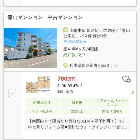
青山マンション 中古マンション
山陽本線 姫路駅 バス29分/「青山
公園前」バス停 停歩1分
その他の交通
築41年6ヶ月/4階建
総戸数
12戸
兵庫県姫路市青山南２丁目
780
万円
2
3LDK 88.47m
3階 南西
リフォームリノベー
駐車場あり
所有権
ション
ペット相談可
2階以上
間取り図有り
【南西向きで陽当たり良好な3LDK＋即予約可！】R5
年12月リフォーム済■便利なウォークインクローゼッ
ト完備■ペットと一緒に暮らせる嬉しいマンション■3
階部分につき風通しも良好な住空間