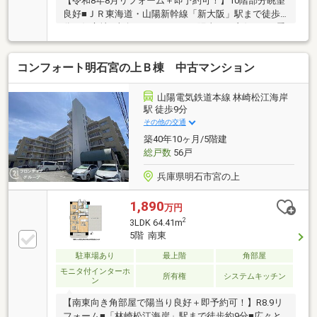
【令和8年8月リフォーム＋即予約可！】10階部分眺望
良好■ＪＲ東海道・山陽新幹線「新大阪」駅まで徒歩4
分の好立地■南向きバルコニーで陽当りも良好です■季
節物の片付けに便利なトランクルーム有
コンフォート明石宮の上Ｂ棟 中古マンション
山陽電気鉄道本線 林崎松江海岸
駅 徒歩9分
その他の交通
築40年10ヶ月/5階建
総戸数
56戸
兵庫県明石市宮の上
1,890
万円
2
3LDK 64.41m
5階 南東
駐車場あり
最上階
角部屋
モニタ付インターホ
所有権
システムキッチン
ン
【南東向き角部屋で陽当り良好＋即予約可！】R8.9リ
フォーム■「林崎松江海岸」駅まで徒歩約9分■広々と