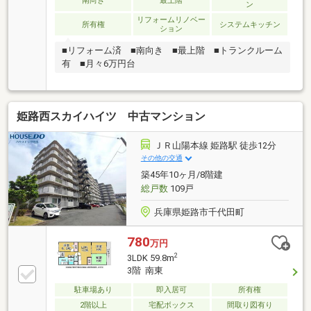
南向き
最上階
ン
リフォームリノベー
所有権
システムキッチン
ション
■リフォーム済 ■南向き ■最上階 ■トランクルーム
有 ■月々6万円台
姫路西スカイハイツ 中古マンション
ＪＲ山陽本線 姫路駅 徒歩12分
その他の交通
築45年10ヶ月/8階建
総戸数
109戸
兵庫県姫路市千代田町
780
万円
2
3LDK 59.8m
3階 南東
駐車場あり
即入居可
所有権
2階以上
宅配ボックス
間取り図有り