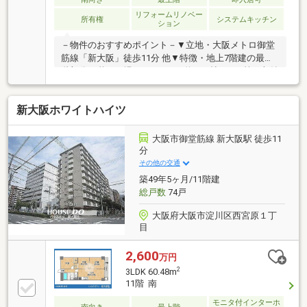
リフォームリノベー
所有権
システムキッチン
ション
－物件のおすすめポイント－▼立地・大阪メトロ御堂
筋線「新大阪」徒歩11分 他▼特徴・地上7階建の最上
階部分・憩いの場となるLDKは約15.3帖・WIC等の収納
有・南側にバルコニーを設置・即お引渡し可能(残金精
算後)▼設備・キッチンは食洗機搭載、背面カウンター
新大阪ホワイトハイツ
付▼2025年10月室内リフォーム済【貼替】全室クロ
ス・フローリング【新調】キッチン、浴室、洗面台、
トイレ、建具 等▼周辺環境・ダイエー西中島店・イオ
大阪市御堂筋線 新大阪駅 徒歩11
ンフードスタイル 徒歩4分(約300m)■ ご希望の住まい
分
探しをお手伝いします ━━━━━・・・物件の詳細・
その他の交通
ご相談はお気軽にお問い合わせください。
築49年5ヶ月/11階建
総戸数
74戸
大阪府大阪市淀川区西宮原１丁
目
2,600
万円
2
3LDK 60.48m
11階 南
モニタ付インターホ