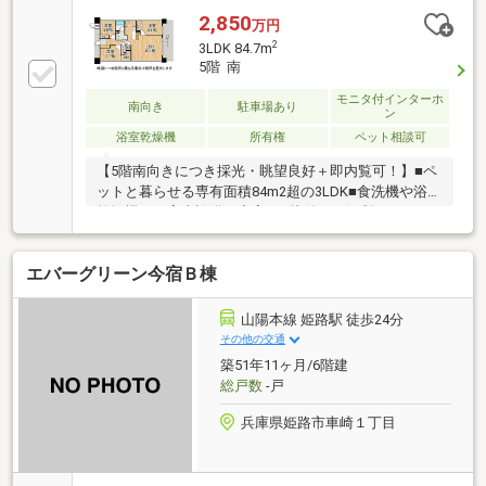
2,850
万円
2
3LDK 84.7m
5階 南
モニタ付インターホ
南向き
駐車場あり
ン
浴室乾燥機
所有権
ペット相談可
【5階南向きにつき採光・眺望良好＋即内覧可！】■ペ
ットと暮らせる専有面積84m2超の3LDK■食洗機や浴室
乾燥機など室内設備も充実■お片付けに便利なウォー
クインクロゼット付き
エバーグリーン今宿Ｂ棟
山陽本線 姫路駅 徒歩24分
その他の交通
築51年11ヶ月/6階建
総戸数
-戸
兵庫県姫路市車崎１丁目