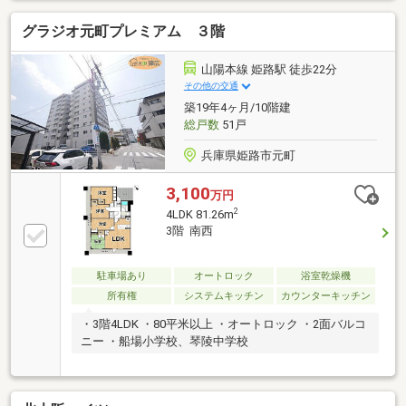
グラジオ元町プレミアム ３階
山陽本線 姫路駅 徒歩22分
その他の交通
築19年4ヶ月/10階建
総戸数
51戸
兵庫県姫路市元町
3,100
万円
2
4LDK 81.26m
3階 南西
駐車場あり
オートロック
浴室乾燥機
所有権
システムキッチン
カウンターキッチン
・3階4LDK ・80平米以上 ・オートロック ・2面バルコ
ニー ・船場小学校、琴陵中学校