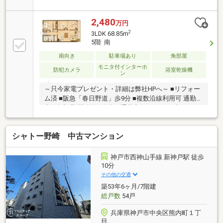
分通学できる範囲にあります。神戸市立宮本小学校が
徒歩14分です。南向きの物件です。住まい探しで大切
なこ
2,480
万円
2
3LDK 68.85m
5階 南
南向き
駐車場あり
角部屋
モニタ付インターホ
防犯カメラ
浴室乾燥機
ン
～只今家電プレゼント・詳細は弊社HPへ～ ■リフォー
ム済 ■阪急「春日野道」歩9分 ■複数沿線利用可 通勤便
利 ■角部屋 開放的&陽当り通風良好 ■68.85平米の3LDK
5階部分
シャトー野崎 中古マンション
神戸市西神山手線 新神戸駅 徒歩
10分
その他の交通
築53年6ヶ月/7階建
総戸数
54戸
兵庫県神戸市中央区熊内町１丁
目