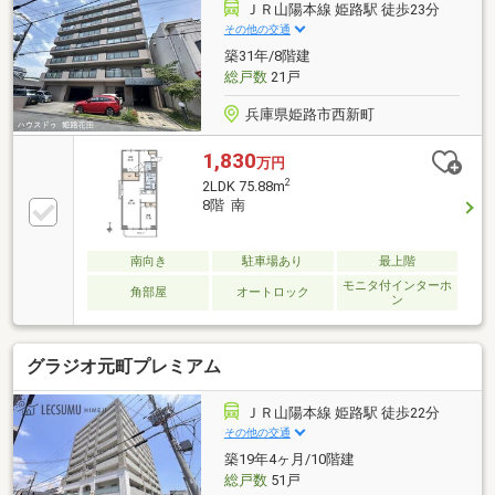
ＪＲ山陽本線 姫路駅 徒歩23分
その他の交通
築31年/8階建
総戸数
21戸
兵庫県姫路市西新町
1,830
万円
2
2LDK 75.88m
8階 南
南向き
駐車場あり
最上階
モニタ付インターホ
角部屋
オートロック
ン
グラジオ元町プレミアム
ＪＲ山陽本線 姫路駅 徒歩22分
その他の交通
築19年4ヶ月/10階建
総戸数
51戸