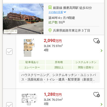
姫新線 播磨高岡駅 徒歩32分
その他の交通
築40年4ヶ月/9階建
総戸数
55戸
兵庫県姫路市東辻井３丁目
2,090
万円
2
3LDK 75.97m
4階
駐車場あり
所有権
システムキッチン
エレベーター
2階以上
間取り図有り
ハウスクリーニング、システムキッチン・ユニットバ
ス・洗面化粧台・トイレ・建具・配管更新（新規交
換）、クロス全室・床材（新規貼替） 令和8年8月上旬
リフォーム完成予定！
1,280
万円
2
3LDK 76.01m
3階