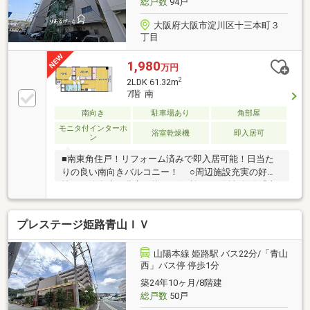
総戸数
94戸
問い合わせお待ちしております。
大阪府大阪市淀川区十三本町３
丁目
1,980
万円
2
2LDK 61.32m
7階 南
南向き
駐車場あり
角部屋
モニタ付インターホ
浴室乾燥機
即入居可
ン
■南東角住戸！リフォーム済みで即入居可能！日当た
りの良い南向きバルコニー！ ○周辺施設充実の好立
地！！飲食店も豊富に揃って便利！ ○阪急各線「十
三駅」徒歩8分。大阪梅田駅まで1駅3分！
プレステージ姫路青山ＩＶ
山陽本線 姫路駅 バス22分/「青山
西」バス停 停歩1分
築24年10ヶ月/8階建
総戸数
50戸