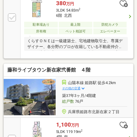
380
万円
2
3LDK 54.83m
6階 北西
駐車場あり
最上階
防犯カメラ
所有権
ペット相談可
エレベーター
くらすＯＮＥは一級建築士、宅地建物取引士、専属デ
ザイナー、各分野のプロが在籍している不動産仲介を
はじめ注文住宅やリフォームにも特化しているお店で
す♪住まいに関する事は何でも気軽にお問い合わせく
ださい。
藤和ライブタウン新在家弐番館 ４階
山陽本線 姫路駅 徒歩4.2km
その他の交通
築37年3ヶ月/4階建
総戸数
76戸
兵庫県姫路市北新在家２丁目
1,100
万円
2
5LDK 119.19m
4階 南