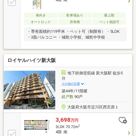
南向き
駐車場あり
最上階
オートロック
所有権
ペット相談可
・専有面積約119平米 ・ペット可（制限有） ・5LDK
・3面バルコニー ・城乾小学校、城乾中学校
ロイヤルハイツ新大阪
地下鉄御堂筋線 新大阪駅 徒歩5
分
その他の交通
築44年/11階建
総戸数
90戸
大阪府大阪市淀川区西宮原１
3,698
万円
2
3LDK 70.72m
4階 南