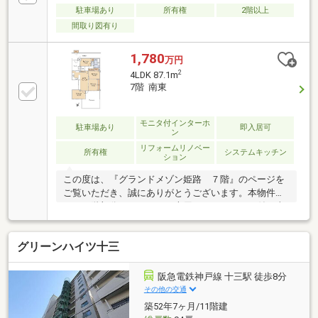
駐車場あり
所有権
2階以上
間取り図有り
1,780
万円
2
4LDK 87.1m
7階 南東
モニタ付インターホ
駐車場あり
即入居可
ン
リフォームリノベー
所有権
システムキッチン
ション
この度は、『グランドメゾン姫路 ７階』のページを
ご覧いただき、誠にありがとうございます。本物件
は、７階部分、４ＬＤＫ＋専用トランクルーム付、南
東側テラスにつき、明るく開放感があり、眺望良好な
お部屋です。令和４年１月リフォーム済です。リフォ
グリーンハイツ十三
ーム内容は、下記です。ユニットバス交換、洗面化粧
台交換、LDK・洋室2室・廊下：床フローリング貼替、
壁・天井クロス貼替、などヤマダストアー新辻井店ま
阪急電鉄神戸線 十三駅 徒歩8分
で約170ｍ・徒歩3分、ローソン姫路西新在家店まで約
その他の交通
400m・徒歩5分などなどお買い物にも便利な立地で
築52年7ヶ月/11階建
す。現況空家ですので、いつでもご内覧可能です。お