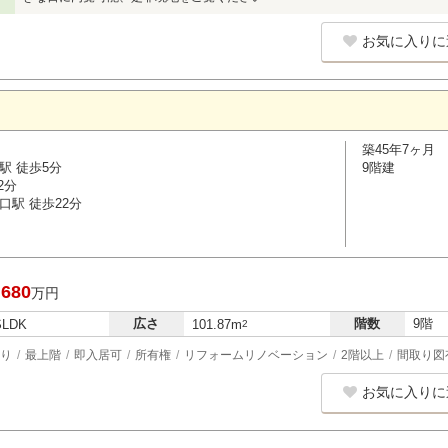
お気に入りに
築45年7ヶ月
駅 徒歩5分
9階建
2分
口駅 徒歩22分
,680
万円
広さ
階数
9階
SLDK
101.87m
2
り
最上階
即入居可
所有権
リフォームリノベーション
2階以上
間取り図
お気に入りに