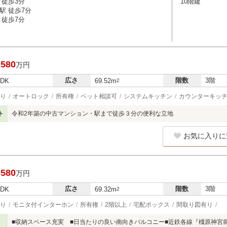
 徒歩3分
10階建
駅 徒歩7分
 徒歩7分
,580
万円
広さ
階数
3階
LDK
69.52m
2
り
オートロック
所有権
ペット相談可
システムキッチン
カウンターキッ
ト
令和2年築の中古マンション・駅まで徒歩３分の便利な立地
お気に入りに
,580
万円
広さ
階数
3階
LDK
69.32m
2
り
モニタ付インターホン
所有権
2階以上
宅配ボックス
間取り図有り
■収納スペース充実 ■日当たりの良い南向きバルコニー■近鉄各線『橿原神宮