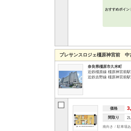
おすすめポイン
プレサンスロジェ橿原神宮前 中
奈良県橿原市久米町
近鉄橿原線 橿原神宮前駅
近鉄吉野線 橿原神宮前駅
3
価格
間取り
2
南向き
駐車場あ