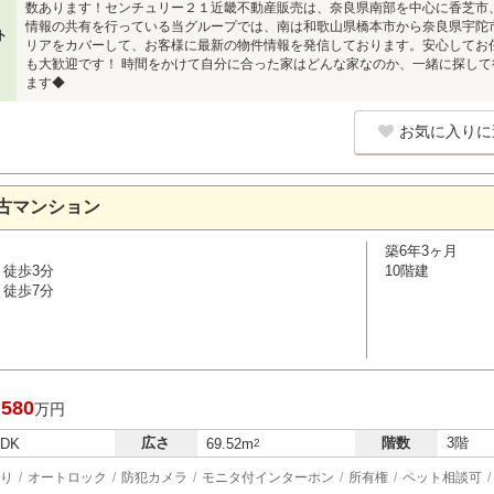
数あります！センチュリー２１近畿不動産販売は、奈良県南部を中心に香芝市
情報の共有を行っている当グループでは、南は和歌山県橋本市から奈良県宇陀
ト
リアをカバーして、お客様に最新の物件情報を発信しております。安心してお
も大歓迎です！ 時間をかけて自分に合った家はどんな家なのか、一緒に探し
ます◆
お気に入りに
古マンション
築6年3ヶ月
 徒歩3分
10階建
 徒歩7分
,580
万円
広さ
階数
3階
LDK
69.52m
2
り
オートロック
防犯カメラ
モニタ付インターホン
所有権
ペット相談可