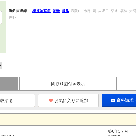
近鉄吉野線：
橿原神宮前
岡寺
飛鳥
壺阪山
市尾
葛
吉野口
薬水
福神
大
吉野
間取り図付き表示
お気に入りに追加
資料請求
築6年3ヶ月