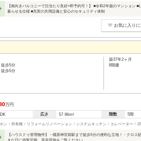
【南向きバルコニーで日当たり良好+即予約可！】 ■令和2年築のマンション ■LD
ト
暮らせる仕様 ■充実の共用設備と安心のセキュリティ体制
お気に入りに
築37年2ヶ月
 徒歩5分
8階建
 徒歩5分
80
万円
広さ
階数
5階
LDK
57.96m
2
ホン
所有権
リフォームリノベーション
システムキッチン
エレベーター
2
【ハウスドゥ管理物件】・橿原神宮前駅まで徒歩5分の便利な立地！・クロス
ト
きな日に内覧可能、是非現地をご覧ください