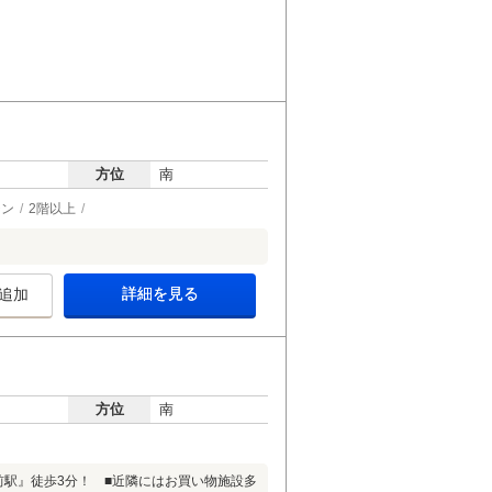
方位
南
チン
2階以上
詳細を見る
追加
方位
南
前駅』徒歩3分！ ■近隣にはお買い物施設多