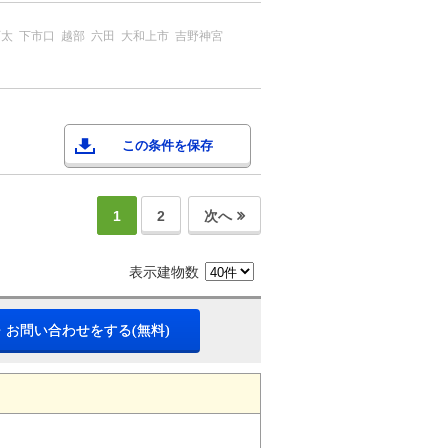
阿太
下市口
越部
六田
大和上市
吉野神宮
この条件を保存
1
2
次へ
表示建物数
・お問い合わせをする(無料)