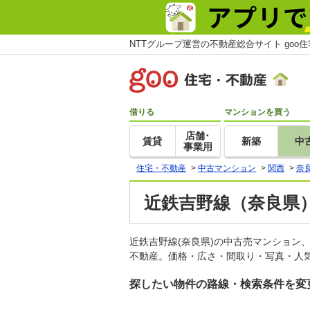
NTTグループ運営の不動産総合サイト goo
借りる
マンションを買う
店舗･
賃貸
新築
中
事業用
住宅・不動産
>
中古マンション
>
関西
>
奈
近鉄吉野線（奈良県
近鉄吉野線(奈良県)の中古売マンション
不動産。価格・広さ・間取り・写真・人気
探したい物件の路線・検索条件を変