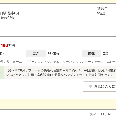
築36年
口駅 徒歩6分
5階建
徒歩22分
,490
万円
広さ
階数
2階
LDK
66.05m
2
権
リフォームリノベーション
システムキッチン
カウンターキッチン
エレベ
【令和8年8月リフォームの快適な住空間＋即予約可！】■近鉄南大阪線「橿原
ト
クスなど充実の共用・室内設備■お洒落なペンダントライト付き対面キッチン
お気に入りに
築20年11ヶ月