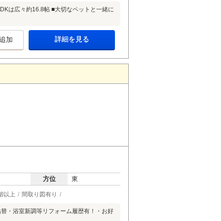
Kは広々約16.8帖 ■大切なペットと一緒に
詳細を見る
追加
方位
東
階以上
間取り図有り
貼替・浴室新調等リフォーム履歴有！・お好