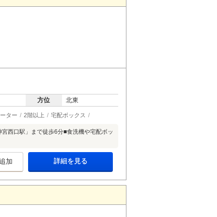
方位
北東
ーター
2階以上
宅配ボックス
神宮西口駅」まで徒歩6分■食洗機や宅配ボッ
詳細を見る
追加