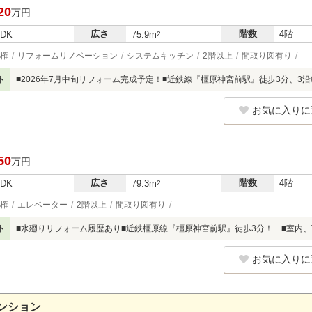
20
万円
広さ
階数
4階
LDK
75.9m
2
権
リフォームリノベーション
システムキッチン
2階以上
間取り図有り
ト
■2026年7月中旬リフォーム完成予定！■近鉄線『橿原神宮前駅』徒歩3分、3
お気に入りに
50
万円
広さ
階数
4階
LDK
79.3m
2
権
エレベーター
2階以上
間取り図有り
ト
■水廻りリフォーム履歴あり■近鉄橿原線『橿原神宮前駅』徒歩3分！ ■室内
お気に入りに
ンション