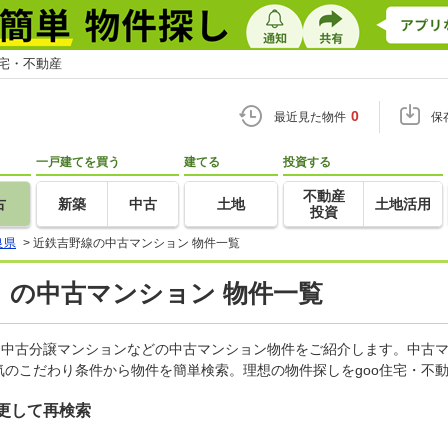
住宅・不動産
0
最近見た物件
保
一戸建てを買う
建てる
投資する
不動産
古
新築
中古
土地
土地活用
投資
良県
>
近鉄吉野線の中古マンション 物件一覧
）の中古マンション 物件一覧
、中古分譲マンションなどの中古マンション物件をご紹介します。中古マ
のこだわり条件から物件を簡単検索。理想の物件探しをgoo住宅・不
更して再検索