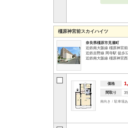
橿原神宮前スカイハイツ
奈良県橿原市見瀬町
近鉄南大阪線 橿原神宮前
近鉄吉野線 岡寺駅 徒歩1
近鉄南大阪線 橿原神宮西
1
価格
間取り
3
南向き
駐車場あ