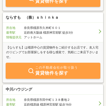
賃貸物件を探す
頂きます。一部屋のリフォームだけの簡単なものから建て替えなど
さまざまなご要望にお応えします。ご相談は無料ですのでお気軽に
お問合せ下さい。お越し頂く際はお客様と打ち合わせをしている時
が多いので先にご一報ください。
ならすも （株）ｓｈｉｎｋａ
所在地
奈良県橿原市久米町６０１
最寄駅
近鉄南大阪線 橿原神宮前駅 徒歩3分
情報提供元
アットホーム
【ならすも】は橿原中心の賃貸物件をご紹介するお店です。友人宅
のリビングでお部屋探しをする様な感覚で、気軽にご来店下さいま
せ。
この不動産会社が取り扱う
賃貸物件を探す
中川ハウジング
所在地
奈良県橿原市田中町１３８番地２
最寄駅
近鉄橿原線 橿原神宮前駅 徒歩16分