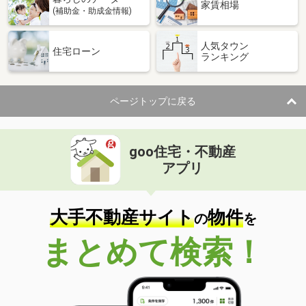
家賃相場
(補助金・助成金情報)
人気タウン
住宅ローン
ランキング
ページトップに戻る
goo住宅・不動産
アプリ
大手不動産サイト
物件
の
を
まとめて検索！