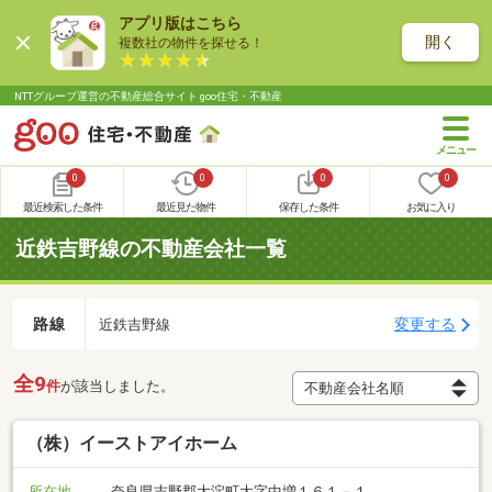
アプリ版はこちら
開く
複数社の物件を探せる！
NTTグループ運営の不動産総合サイト goo住宅・不動産
0
0
0
0
最近検索した条件
最近見た物件
保存した条件
お気に入り
近鉄吉野線の不動産会社一覧
路線
変更する
近鉄吉野線
全9
件
が該当しました。
（株）イーストアイホーム
所在地
奈良県吉野郡大淀町大字中増１６１－１