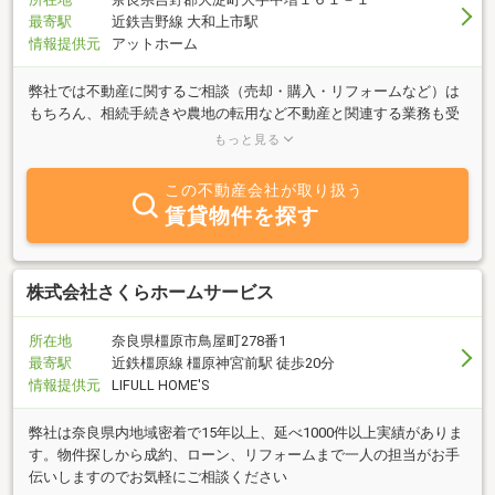
最寄駅
近鉄吉野線 大和上市駅
情報提供元
アットホーム
弊社では不動産に関するご相談（売却・購入・リフォームなど）は
もちろん、相続手続きや農地の転用など不動産と関連する業務も受
任しております。複雑な手続きを窓口ひとつで解決し、お客様のご
もっと見る
負担の軽減と、サービスの向上をご提供できるよう心掛けておりま
す。
この不動産会社が取り扱う
賃貸物件を探す
株式会社さくらホームサービス
所在地
奈良県橿原市鳥屋町278番1
最寄駅
近鉄橿原線 橿原神宮前駅 徒歩20分
情報提供元
LIFULL HOME'S
弊社は奈良県内地域密着で15年以上、延べ1000件以上実績がありま
す。物件探しから成約、ローン、リフォームまで一人の担当がお手
伝いしますのでお気軽にご相談ください