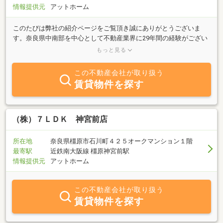
情報提供元
アットホーム
このたびは弊社の紹介ページをご覧頂き誠にありがとうございま
す。奈良県中南部を中心として不動産業界に29年間の経験がござい
ます。この間、約１０００件を超える不動産売買の取引に携わって
もっと見る
参りました。この豊富な経験に基づきお客様のご要望にお応え致し
ます。お客様との出会いはご縁だと思っておりますので大切なお客
この不動産会社が取り扱う
様の人生のポイントで良きご相談相手となれるように誠心誠意がん
賃貸物件を探す
ばります。中古戸建・新築戸建・土地・中古マンション・賃貸・リ
フォームの事ならお任せ下さい。売却相談・購入相談、買替相談・
査定は無料です。奈良県・大阪府での売却・購入・住替え希望なら
お気軽にご相談下さい。ご連絡お待ちしております。
（株）７ＬＤＫ 神宮前店
所在地
奈良県橿原市石川町４２５オークマンション１階
最寄駅
近鉄南大阪線 橿原神宮前駅
情報提供元
アットホーム
この不動産会社が取り扱う
賃貸物件を探す