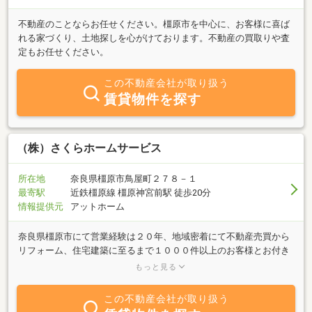
不動産のことならお任せください。橿原市を中心に、お客様に喜ば
れる家づくり、土地探しを心がけております。不動産の買取りや査
定もお任せください。
この不動産会社が取り扱う
賃貸物件を探す
（株）さくらホームサービス
所在地
奈良県橿原市鳥屋町２７８－１
最寄駅
近鉄橿原線 橿原神宮前駅 徒歩20分
情報提供元
アットホーム
奈良県橿原市にて営業経験は２０年、地域密着にて不動産売買から
リフォーム、住宅建築に至るまで１０００件以上のお客様とお付き
合いをさせて頂いております。物件をお探しの方は物件のご紹介か
もっと見る
らご案内、ローン、引き渡し・リフォーム・建築まで。売却される
方は購入希望者をお探しし、動産撤去や建物解体、ご成約まで。物
この不動産会社が取り扱う
件買取もおこなってます。一人の担当が最後までお付き合いさせて