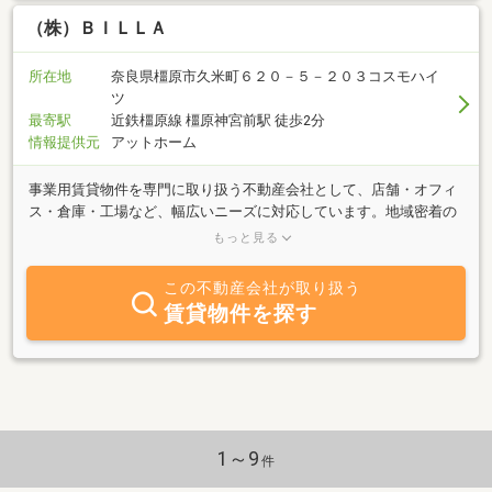
（株）ＢＩＬＬＡ
所在地
奈良県橿原市久米町６２０－５－２０３コスモハイ
ツ
最寄駅
近鉄橿原線 橿原神宮前駅 徒歩2分
情報提供元
アットホーム
事業用賃貸物件を専門に取り扱う不動産会社として、店舗・オフィ
ス・倉庫・工場など、幅広いニーズに対応しています。地域密着の
情報力とスピーディな対応を強みに、開業・移転・拡張など、事業
もっと見る
のステージに合わせた最適な物件をご提案。物件のご紹介だけでな
く、契約条件の調整や内装・設備のご相談まで、事業の成功を支え
この不動産会社が取り扱う
るパートナーとして、誠実にサポートいたします。まずはお気軽に
賃貸物件を探す
ご相談ください。
1～9
件