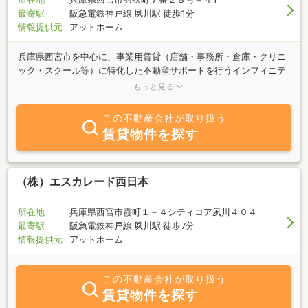
最寄駅
阪急電鉄神戸線 夙川駅 徒歩1分
情報提供元
アットホーム
兵庫県西宮市を中心に、事業用賃貸（店舗・事務所・倉庫・クリニ
ック・スクール等）に特化した不動産サポートを行うインフィニテ
ィエステートです。開業・移転・増床など事業フェーズに応じ、立
もっと見る
地特性・賃料相場・用途制限を踏まえた物件提案を重視。ポータル
サイトに掲載されない水面下情報・未公開物件も多数取り扱ってい
この不動産会社が取り扱う
ます。士業や設計・施工会社とも連携し、契約条件調整から開業準
賃貸物件を探す
備までワンストップで対応。詳細は【インフィニティエステート】
で検索公式HPにて西宮の事業用賃貸情報を随時更新中。
（株）エスカレード西日本
所在地
兵庫県西宮市霞町１－４シティコア夙川４０４
最寄駅
阪急電鉄神戸線 夙川駅 徒歩7分
情報提供元
アットホーム
この不動産会社が取り扱う
賃貸物件を探す