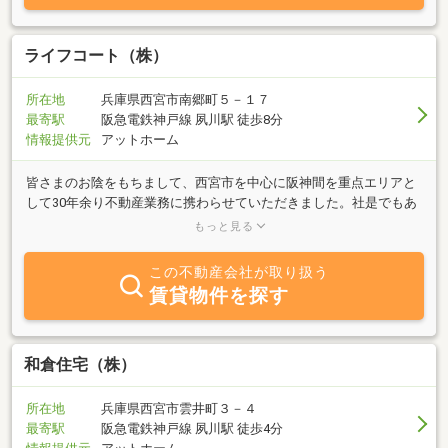
に何度もない、人生最大の買い物だからこそ、守口不動産で買いた
い、そんな風にお客様からご指名をいただけるような企業になる為
に、日々努力を続けています。精一杯対応させていただきますの
ライフコート（株）
で、どうぞお気軽にご連絡下さい。
所在地
兵庫県西宮市南郷町５－１７
最寄駅
阪急電鉄神戸線 夙川駅 徒歩8分
情報提供元
アットホーム
皆さまのお陰をもちまして、西宮市を中心に阪神間を重点エリアと
して30年余り不動産業務に携わらせていただきました。社是でもあ
ります「礼儀と奉仕を旨とする」「報酬以上のサービスを行う」
もっと見る
「社業を通じて地域社会に貢献する」を今一度心に刻み直し、不動
産業に取り組んで参ります。
この不動産会社が取り扱う
賃貸物件を探す
和倉住宅（株）
所在地
兵庫県西宮市雲井町３－４
最寄駅
阪急電鉄神戸線 夙川駅 徒歩4分