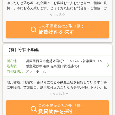
ゆったりと落ち着いた空間で、お客様お一人おひとりのご相談に親
切・丁寧にお応え致します。どうぞお気軽にお問合せ・ご相談・ご
来店ください。【各種相談・物件査定はもちろん無料です！】まず
もっと見る
はお気軽にお問い合わせください。ご相談内容を確認後改めて日程
調整のうえ、不動産取引に関するあらゆる情報を公平に開示したう
この不動産会社が取り扱う
えで、お話を進めてまいります。≪フリーダイヤル：０１２０－８
賃貸物件を探す
００－８４６≫【全国の不動産に対応！】西宮市をはじめ阪神間、
関西一円、日本全国の不動産にも対応しております。ご実家や田舎
の遊休土地等のご相談も受け付けておりますのでどうぞお気軽にご
相談ください。【あらゆる分野の専門家のご紹介が可能です！】司
（有）守口不動産
法書士・税理士・土地家屋調査士・弁護士等の専門家はもちろんの
こと、その他あらゆる分野の専門家とのネットワークがございます
所在地
兵庫県西宮市南越木岩町９－５パルレ苦楽園１０５
ので不動産関連以外のご相談にも迅速丁寧かつ確実にご対応させて
最寄駅
阪急電鉄甲陽線 苦楽園口駅 徒歩1分
頂きます。
情報提供元
アットホーム
地元密着、地域で一番頼りになる不動産会社を目指しています！特
に甲陽園、苦楽園口、夙川駅付近のことなら是非お任せ下さい。私
たちが目指しているものは、地域に密着したお客様から頼っていた
もっと見る
だける企業です。 不動産でお悩み、ご相談のある方から、お気軽に
声をかけていただける、そんな企業になりたいと思っています。そ
この不動産会社が取り扱う
の為に、１．お客様の声をよく聞き、２．妥協せず、３．常に明る
賃貸物件を探す
く、４．一生懸命にやる この4つを日々徹底しております。一生