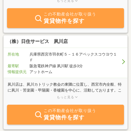
もっと見る
件からファミリータイプ・ペットOK・デザイナーズマンション・設
備充実分譲貸しマンション！お客様の理想のお部屋を当社でお探し
この不動産会社が取り扱う
致します。当店は不動産キャリアを5年以上の営業マンばかりで豊
賃貸物件を探す
富な知識と条件の交渉やスピーディな行動で満足のできるサービス
をご提供致します。お部屋探しから長いお付き合いができるように
一生懸命をモットーにお部屋探しをさせて頂きます！
（株）日住サービス 夙川店
所在地
兵庫県西宮市羽衣町５－１６アペックスコウヨウ１
Ｆ
最寄駅
阪急電鉄神戸線 夙川駅 徒歩3分
情報提供元
アットホーム
夙川店は、夙川カトリック教会の東隣に位置し、西宮市内全般、特
に夙川・苦楽園・甲陽園・香櫨園を中心に、活動しております。こ
のエリアの特徴は、海・山・川と恵まれた自然環境と、大阪・神戸
もっと見る
へのアクセスの良さです。西宮市・芦屋市・神戸市東灘区の売買物
件（邸宅・マンション・土地・不動産投資用収益物件等）・賃貸物
この不動産会社が取り扱う
件（ワンルーム・分譲貸・ファミリー向け・店舗事務所等）、豊富
賃貸物件を探す
な情報を取り揃え、エリアに精通したスタッフ一同が、皆様のご来
店を心よりお待ちしております。