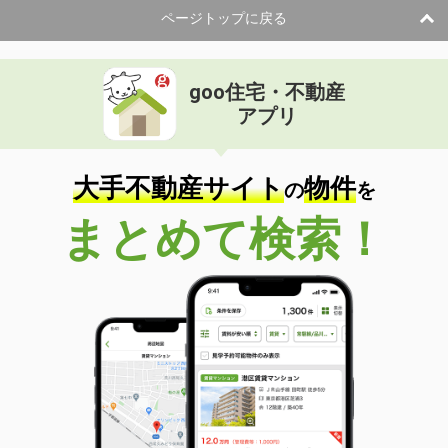
ページトップに戻る
goo住宅・不動産
アプリ
大手不動産サイト
物件
の
を
まとめて検索！