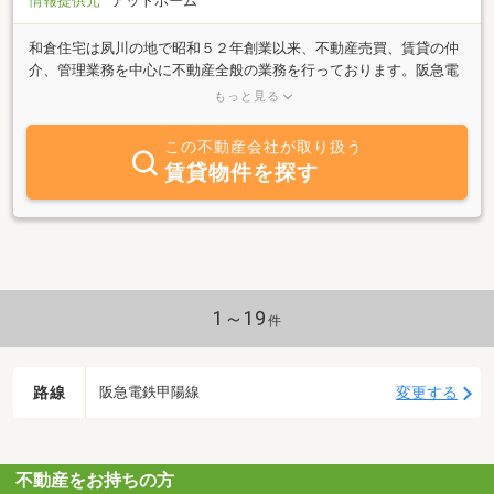
情報提供元
アットホーム
和倉住宅は夙川の地で昭和５２年創業以来、不動産売買、賃貸の仲
介、管理業務を中心に不動産全般の業務を行っております。阪急電
鉄神戸線「夙川」駅より徒歩４分、雲井橋すぐ北側の住宅街に事務
もっと見る
所を構えておりますので、地元密着ならではの情報、教育環境や生
活環境などに熟知し、売主様のご意向により広告や掲示ができない
この不動産会社が取り扱う
物件も取り揃えています。夙川をはじめ阪神間全般を営業エリアと
賃貸物件を探す
し、住宅以外にも不動産有効活用のご提案、店舗・事務所のご相談
も承ります。また収益物件、事業用物件の取り扱いもさせていただ
きます。個人経営ならではの、スピーディでお客様重視の柔軟な取
り組み姿勢を心がけ、常にお客様の立場に立ったご提案を行い、お
立寄りいただきやすい店舗を目指しています。不動産に関するご相
談がございましたら、是非お気軽にお立ち寄りくださいませ。
1～19
件
路線
変更する
阪急電鉄甲陽線
不動産をお持ちの方