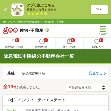
アプリ版はこちら
開く
複数社の物件を探せる！
NTTグループ運営の不動産総合サイト goo住宅・不動産
0
0
0
0
最近検索した条件
最近見た物件
保存した条件
お気に入り
阪急電鉄甲陽線の不動産会社一覧
路線
変更する
阪急電鉄甲陽線
全19
件
が該当しました。
（株）インフィニティエステート
所在地
兵庫県西宮市羽衣町７番２８号－４Ｆ