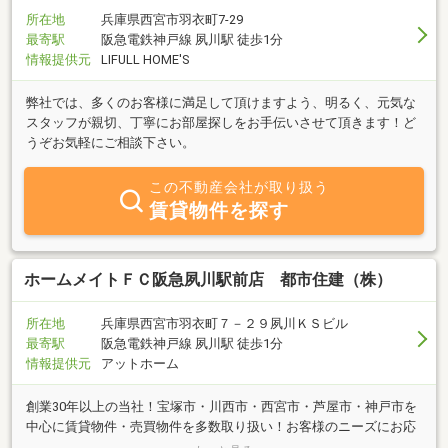
所在地
兵庫県西宮市羽衣町7-29
最寄駅
阪急電鉄神戸線 夙川駅 徒歩1分
情報提供元
LIFULL HOME'S
弊社では、多くのお客様に満足して頂けますよう、明るく、元気な
スタッフが親切、丁寧にお部屋探しをお手伝いさせて頂きます！ど
うぞお気軽にご相談下さい。
この不動産会社が取り扱う
賃貸物件を探す
ホームメイトＦＣ阪急夙川駅前店 都市住建（株）
所在地
兵庫県西宮市羽衣町７－２９夙川ＫＳビル
最寄駅
阪急電鉄神戸線 夙川駅 徒歩1分
情報提供元
アットホーム
創業30年以上の当社！宝塚市・川西市・西宮市・芦屋市・神戸市を
中心に賃貸物件・売買物件を多数取り扱い！お客様のニーズにお応
えできる豊富な物件量で、お部屋探しをフルサポート！シングル物