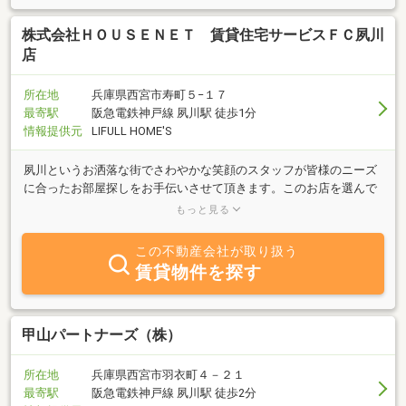
株式会社ＨＯＵＳＥＮＥＴ 賃貸住宅サービスＦＣ夙川
店
所在地
兵庫県西宮市寿町５−１７
最寄駅
阪急電鉄神戸線 夙川駅 徒歩1分
情報提供元
LIFULL HOME'S
夙川というお洒落な街でさわやかな笑顔のスタッフが皆様のニーズ
に合ったお部屋探しをお手伝いさせて頂きます。このお店を選んで
良かったと言って頂けるお客様満足度100％のお店を目指していま
もっと見る
す！！
この不動産会社が取り扱う
賃貸物件を探す
甲山パートナーズ（株）
所在地
兵庫県西宮市羽衣町４－２１
最寄駅
阪急電鉄神戸線 夙川駅 徒歩2分