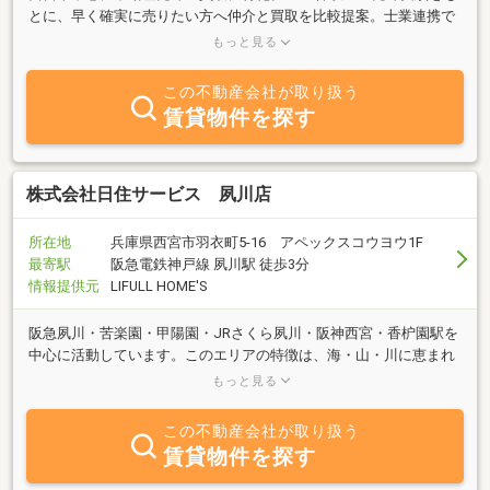
とに、早く確実に売りたい方へ仲介と買取を比較提案。士業連携で
安心対応。未公開・水面下情報は【インフィニティエステート】で
もっと見る
検索し公式HPへ
この不動産会社が取り扱う
賃貸物件を探す
株式会社日住サービス 夙川店
所在地
兵庫県西宮市羽衣町5-16 アペックスコウヨウ1F
最寄駅
阪急電鉄神戸線 夙川駅 徒歩3分
情報提供元
LIFULL HOME'S
阪急夙川・苦楽園・甲陽園・JRさくら夙川・阪神西宮・香枦園駅を
中心に活動しています。このエリアの特徴は、海・山・川に恵まれ
た自然と環境と、大阪・神戸へのアクセスの良さです。ご来店お待
もっと見る
ちしております。
この不動産会社が取り扱う
賃貸物件を探す