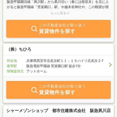
阪急甲陽園沿線「夙川駅」から夙川沿い（春には桜並木）を北に上
がると阪急甲陽線「苦楽園口」駅、や越木岩神社や、この眺望が望
める北山公園もありこの阪急甲陽園沿線の不動産全般・不動産売
もっと見る
買・不動産賃貸は、地域密着の夙北住研にお任せください。
この不動産会社が取り扱う
賃貸物件を探す
（株）ちひろ
所在地
兵庫県西宮市北名次町１１－１５ハイツ北名次２Ｆ
最寄駅
阪急電鉄甲陽線 苦楽園口駅 徒歩7分
情報提供元
アットホーム
この不動産会社が取り扱う
賃貸物件を探す
シャーメゾンショップ 都市住建株式会社 阪急夙川店