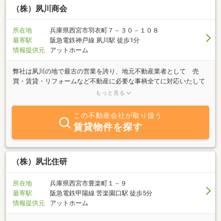
（株）夙川商会
所在地
兵庫県西宮市羽衣町７－３０－１０８
最寄駅
阪急電鉄神戸線 夙川駅 徒歩1分
情報提供元
アットホーム
弊社は夙川の地で最古の営業を誇り、地元不動産業者として 売
買・賃貸・リフォームなど不動産に必要な事柄全てに対応いたして
おります。この様なときにご相談ください。１．売られる方・不動
もっと見る
産の査定・売却に至るまでのトラブル相談。２．買われる方・不動
産の紹介から融資（住宅ローン）のご紹介業務提携で三井住友銀
この不動産会社が取り扱う
行・三菱東京ＵＦＪ銀行・池田泉州銀行３．急な転勤、今の住まい
賃貸物件を探す
をどうしよう？４．貸したい方・今のお住まいをどの様にしたら貸
せるか・土地の有効利用や、定期借地なども。５．現在お持ちの賃
貸物件の高い完全管理料での管理委託を止め、自主管理への変更サ
ポート！６．借りたい方・限定地域で探したり・犬猫等ペットのご
（株）夙北住研
相談・店舗・事務所・工場税金や相続の問題。（不動産業者が、税
金の説明をすることは税理士法違反となりますので、概略のご説明
所在地
兵庫県西宮市豊楽町１－９
か、正確な詳細は顧問公認会計士に確認いたします。）７．ご自宅
最寄駅
阪急電鉄甲陽線 苦楽園口駅 徒歩5分
の改装・賃貸物件の改装・駐車場アスファルト工事や線引きなどス
情報提供元
アットホーム
タッフ一同、皆様のお問い合わせ・ご来店心よりお待ち申し上げて
おります。Email:shyokai@shukugawa.co.jp