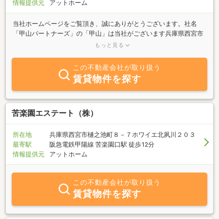
情報提供元
アットホーム
当社ホームページをご覧頂き、誠にありがとうございます。社名
「甲山パートナーズ」の「甲山」は当社がございます兵庫県西宮市
にある山の名前です。名前の通り頭にかぶる「甲（かぶと）」の様
もっと見る
になだらかな山で、地元の小学校の遠足で登ったり子供から大人ま
でゆったりと山歩きをして、春にはお花見、秋には紅葉を愛でる事
この不動産会社が取り扱う
の出来る、そんな身近な山です。当社は甲山の様に皆様の身近なパ
賃貸物件を探す
ートナーとして、不動産以外の事でもご相談頂き、人と人とをご縁
で繋ぐ会社を目指しています。事業を通してご縁をもった皆様と、
様々な地域情報とそして明るい社会とが結びつき心豊かな暮らしを
実現するサポートをしていきます。
苦楽園エステート（株）
所在地
兵庫県西宮市樋之池町８－７ホワイエ北夙川２０３
最寄駅
阪急電鉄甲陽線 苦楽園口駅 徒歩12分
情報提供元
アットホーム
この不動産会社が取り扱う
賃貸物件を探す