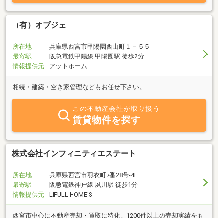
（有）オブジェ
所在地
兵庫県西宮市甲陽園西山町１－５５
最寄駅
阪急電鉄甲陽線 甲陽園駅 徒歩2分
情報提供元
アットホーム
相続・建築・空き家管理などもお任せ下さい。
この不動産会社が取り扱う
賃貸物件を探す
株式会社インフィニティエステート
所在地
兵庫県西宮市羽衣町7番28号-4F
最寄駅
阪急電鉄神戸線 夙川駅 徒歩1分
情報提供元
LIFULL HOME'S
西宮市中心に不動産売却・買取に特化。1200件以上の売却実績をも