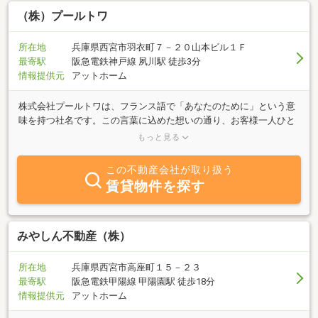
（株）プールトワ
所在地
兵庫県西宮市羽衣町７－２０山本ビル１Ｆ
最寄駅
阪急電鉄神戸線 夙川駅 徒歩3分
情報提供元
アットホーム
株式会社プールトワは、フランス語で「あなたのために」という意
味を持つ社名です。この言葉に込めた想いの通り、お客様一人ひと
りの多様なニーズに応え、より豊かな暮らしを「あなたのために」
もっと見る
ご提供することを目指しています。「不動産」、「ケアプランセン
ター」、「福祉用具」の各部門が密接に連携することで、お客様の
この不動産会社が取り扱う
様々なご要望にワンストップで対応できるのが株式会社プールトワ
賃貸物件を探す
の強みです。住まいに関するお悩みから、介護や福祉に関するご相
談まで、ぜひ私たちにご相談ください。「あなたのために」最適な
ソリューションをご提供いたします。
みやしん不動産（株）
所在地
兵庫県西宮市高座町１５－２３
最寄駅
阪急電鉄甲陽線 甲陽園駅 徒歩18分
情報提供元
アットホーム