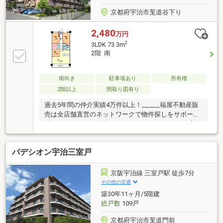
京都府宇治市莵道谷下り
2,480
万円
2
3LDK 73.3m
2階 南
南向き
駐車場あり
所有権
2階以上
間取り図有り
過去5年間の仲介実績4万件以上！______福屋不動産販
売は全店舗直営のネットワークで物件探しをサポート
致します＿＿＿―物件のおすすめポイント―■JR奈良
線・京阪宇治線の2沿線利用可能のため、通勤・通学
に便利！・京阪宇治線「三室戸」駅まで徒歩6分・京
パデシオン宇治三室戸
阪宇治線「宇治」駅まで徒歩10分・JR奈良線「宇治」
駅まで徒歩20分■スーパーまで徒歩5分と毎日のお買い
物にも困りません♪■南向きバルコニーのため日当たり
京阪宇治線 三室戸駅 徒歩7分
良好！お洗濯物も気持ちよく干していただけます♪
その他の交通
築30年11ヶ月/5階建
総戸数
109戸
京都府宇治市莵道門前