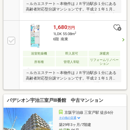
～ルカエステート～本物件はＪＲ宇治駅歩１分にある
高齢者対応型分譲マンションです。平成２１年１月築
で専有面積55.08㎡ある1LDK＋納戸の間取りです。南
東向きの4階部分に位置しており日当たり・通風良好
です。令和8年5月に改装済【クロス全室貼替、畳表
1,680
万円
替、ハウスクリーニング等】です。空家で即入居可で
2
1LDK 55.08m
すのでお気軽に【ルカエステート】までお問合せ下さ
6階 南東
い。～室内設備～・バリアフリー・LD床暖房・浴室暖
房乾燥機付・TVモニター付インターホン 等～共用施
設～・リラクゼーションルーム・大浴場 ・集会室・
浴室乾燥機
即入居可
床暖房
レストラン・ペット洗い場・健康相談室・シアタール
リフォームリノベー
所有権
管理人常駐
ション
ーム・理容室サロン
～ルカエステート～本物件はＪＲ宇治駅歩１分にある
高齢者対応型分譲マンションです。平成２１年１月築
で専有面積55.08㎡ある1ＬＤＫ＋納戸の間取りです。6
階部分の南東向きですので日当たり・通風・眺望良好
です。室内は令和8年4月に【全室クロス貼替、畳表
パデシオン宇治三室戸Ⅲ番館 中古マンション
替、ハウスクリーニング等】を実施しております。お
問合せは【ルカエステート】までお気軽にお問合せ下
さい。～室内設備～・バリアフリー・LD床暖房・浴室
京阪宇治線 三室戸駅 徒歩6分
暖房乾燥機付・TVモニター付インターホン 等～共用
その他の交通
施設～・リラクゼーションルーム・大浴場 ・集会
築29年3ヶ月/7階建
室・レストラン・ペット洗い場・健康相談室・シアタ