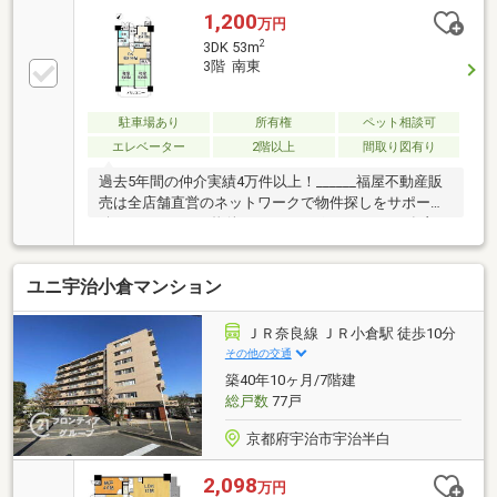
1,200
万円
2
3DK 53m
3階 南東
駐車場あり
所有権
ペット相談可
エレベーター
2階以上
間取り図有り
過去5年間の仲介実績4万件以上！______福屋不動産販
売は全店舗直営のネットワークで物件探しをサポート
致します＿＿＿―物件のおすすめポイント―■JR奈良
線・京阪宇治線の2沿線利用可能のため、通勤・通学
に便利！・JR奈良線「宇治」駅まで徒歩10分・JR奈
ユニ宇治小倉マンション
良線「JR小倉」駅まで徒歩18分・京阪宇治線「宇治」
駅まで徒歩19分■7階建て3階部分の3DK！■スーパーま
で徒歩7分と毎日のお買い物にも困りません♪■保育所
ＪＲ奈良線 ＪＲ小倉駅 徒歩10分
まで約20mと安心！■ペット飼育(規約による制限有)可
その他の交通
能！■駐車場の空き状況について相談可能！
築40年10ヶ月/7階建
総戸数
77戸
京都府宇治市宇治半白
2,098
万円