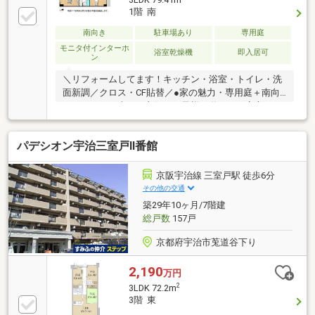
1階 南
南向き
駐車場あり
専用庭
モニタ付インターホ
浴室乾燥機
即入居可
ン
＼リフォームしてます！キッチン・浴室・トイレ・洗
面新調／クロス・CF貼替／●家の魅力・専用庭＋南向
きテラスで日当たり良好！お子様が遊んでも安心です
◎・1階住戸ならではのフラットアクセスも魅力♪●安
全・安心・管理人日勤＋オートロック＆防犯カメラ設
パデシオン宇治三室戸Ⅱ番館
置で安心のセキュリティ・全室収納あり、暮らしやす
さも重視された設計●周辺環境・三室戸駅徒歩約６
分、通勤・通学に便利・三室戸小学校まで徒歩約１１
京阪宇治線 三室戸駅 徒歩6分
分、東宇治中学校まで徒歩約２４分・スーパー・コン
その他の交通
ビニも徒歩圏で生活至便●サポート・リフォームプラ
築29年10ヶ月/7階建
ンナーが在籍しています・すまいの不安、住宅ローン
総戸数
157戸
や資金のご不安などお任せください！
京都府宇治市莵道谷下り
2,190
万円
2
3LDK 72.2m
3階 東