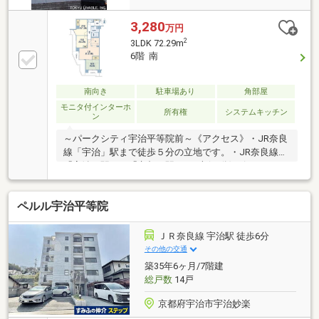
3,280
万円
2
3LDK 72.29m
6階 南
南向き
駐車場あり
角部屋
モニタ付インターホ
所有権
システムキッチン
ン
～パークシティ宇治平等院前～《アクセス》・JR奈良
線「宇治」駅まで徒歩５分の立地です。・JR奈良線
「宇治」駅から「京都」駅まで1本(22分)で行けるの
で、通勤通学にも便利な立地です。《室内やマンショ
ンの特徴》・６階部分南向きの角住戸ため、採光面が
ペルル宇治平等院
多く、暖かい日差しが室内まで届きます。・システム
キッチンは、リビングを見渡せるカウンター式。お子
様の様子を見ながら、ご家族との会話を楽しみなが
ＪＲ奈良線 宇治駅 徒歩6分
ら、お料理をすることができます。・来訪者を映像で
その他の交通
確認できるTVモニター付きインターホン有り。・エレ
築35年6ヶ月/7階建
ベーターが2基設置されています。・買主様のお好み
総戸数
14戸
に合わせてリフォームしていただけます。
京都府宇治市宇治妙楽