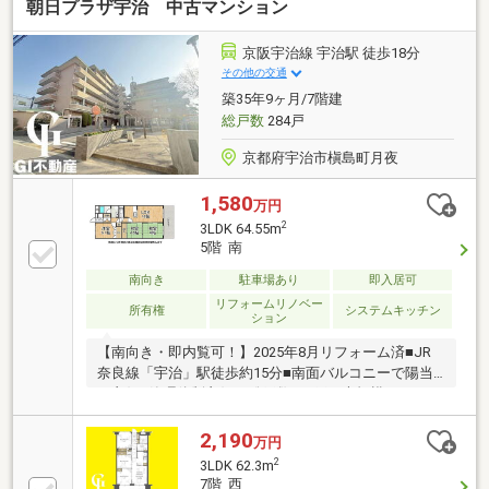
朝日プラザ宇治 中古マンション
京阪宇治線 宇治駅 徒歩18分
その他の交通
築35年9ヶ月/7階建
総戸数
284戸
京都府宇治市槇島町月夜
1,580
万円
2
3LDK 64.55m
5階 南
南向き
駐車場あり
即入居可
リフォームリノベー
所有権
システムキッチン
ション
【南向き・即内覧可！】2025年8月リフォーム済■JR
奈良線「宇治」駅徒歩約15分■南面バルコニーで陽当
り良好■管理体制良好な総戸数284戸の大規模マンショ
ン
2,190
万円
2
3LDK 62.3m
7階 西