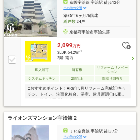
京阪宇治線 宇治駅 徒歩12分
その他の交通
築35年6ヶ月/6階建
総戸数
24戸
京都府宇治市宇治矢落
2,099
万円
2
3LDK 64.29m
2階 南西
リフォームリノベー
即入居可
所有権
ション
システムキッチン
2階以上
間取り図有り
□おすすめポイント！■R8年5月リフォーム完成[〇キッ
チン、トイレ、洗面化粧台、浴室、建具新調〇FL張、
クロス貼替〇照明新設〇ハウスクリーニング]■3LDKと
安心の部屋数♪■全居室に収納がありお部屋がスッキリ
♪■南西バルコニーにつき陽当り良好です♪■3沿線利用
ライオンズマンション宇治第２
可能でアクセスに便利な立地♪□近隣環境■JR「宇治」
徒歩11分■近鉄「小倉」徒歩17分■京阪「宇治」徒歩21
分■莵道第二小学校 徒歩19分■宇治中学校 徒歩8分■フ
ＪＲ奈良線 宇治駅 徒歩7分
レンドマート宇治店 徒歩8分 当日の見学やご予約受付
その他の交通