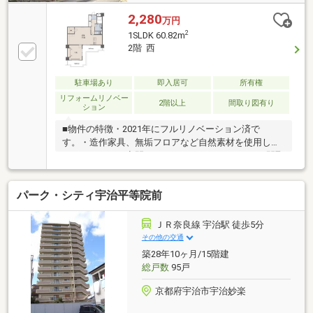
2,280
万円
2
1SLDK 60.82m
2階 西
駐車場あり
即入居可
所有権
リフォームリノベー
2階以上
間取り図有り
ション
■物件の特徴・2021年にフルリノベーション済で
す。・造作家具、無垢フロアなど自然素材を使用した
リノベーション空間です。・2LDKから1LDK＋Sの間取
変更も実施しています。・JR、京阪の2沿線利用可能
かつJR宇治駅までは徒歩2分の好立地です。・宇治橋
パーク・シティ宇治平等院前
商店街、フレンドマート、セブンイレブン、ドラッグ
ストアなどの買物施設も全て徒歩圏内にあります。・
駅前でありながら閑静な住環境です。・大変綺麗ｂに
ＪＲ奈良線 宇治駅 徒歩5分
大切にご使用されていましたので即入居可能です。・
その他の交通
管理も充実していますので築年数を感じさせない綺麗
築28年10ヶ月/15階建
さです。・当該地域で物件をお探しの方は是非ともご
総戸数
95戸
内覧ください。
京都府宇治市宇治妙楽