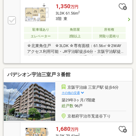
1,350
万円
2
3LDK 61.56m
3階 東
駐車場あり
角部屋
所有権
エレベーター
2階以上
間取り図有り
☆北東角住戸 ☆3LDK ☆専有面積：61.56㎡☆2WAY
アクセス利用可能・JR宇治駅徒歩6分・京阪宇治駅徒
歩13分☆空き家☆日当たり・風通し良好【ライフイン
フォメーション】・ファミリーマートJR宇治駅南口
店 約420m・キリン堂宇治市役所前店 約660m・宇
パデシオン宇治三室戸３番館
治壱番郵便局 約300m・莵道小学校 約610m
京阪宇治線 三室戸駅 徒歩6分
その他の交通
築29年3ヶ月/7階建
総戸数
96戸
京都府宇治市莵道谷下り
1,680
万円
2
3LDK 79.41m