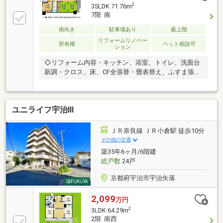
2
3SLDK 71.76m
7階 南
南向き
駐車場あり
最上階
リフォームリノベー
所有権
ペット相談可
ション
◇リフォーム内容・キッチン、浴室、トイレ、洗面台
新調・クロス、床、CF全張替・畳表替え、ふすま張
替、建具塗装・インターフォン、給湯器交換◇立地・
宇治市立小倉小学校まで徒歩約12分・宇治市立北宇治
中学校まで徒歩約16分◆◇弊社が選ばれる理由
ユニライフ宇治Ⅲ
◆◇1．お金の扱い方のプロ、ファイナンシャルプラ
ンナーが資金計画をサポート！2．買い替えなどにも
対応できる売却専門チームあり！3．たくさんの銀行
ＪＲ奈良線 ＪＲ小倉駅 徒歩10分
と繋がりがあるため、最も低金利になるように審査が
その他の交通
可能！弊社は専門家同士が連携をとっているため、よ
築35年6ヶ月/6階建
り多くの知見がございますお気軽にお問合せくださ
総戸数
24戸
い！
京都府宇治市宇治矢落
2,099
万円
2
3LDK 64.29m
2階 南西