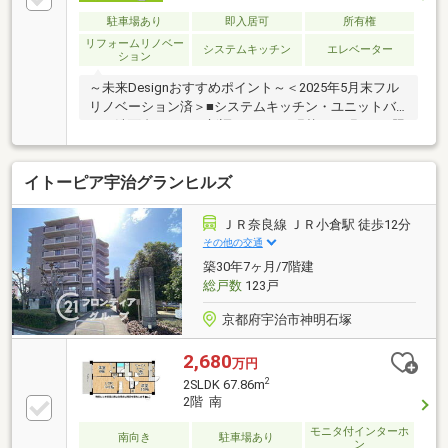
駐車場あり
即入居可
所有権
リフォームリノベー
システムキッチン
エレベーター
ション
～未来Designおすすめポイント～＜2025年5月末フル
リノベーション済＞■システムキッチン・ユニットバ
ス・洗面台・トイレ新調！□クロス張替、FL張り！■照
明新設！建具新調！□ハウスクリーニング等＜南西向
きバルコニーにつき陽当たり良好＞■2階部分・間取り
イトーピア宇治グランヒルズ
3LDK！□各部屋に収納スペース確保！＜通勤・通学の
便利な立地！＞■JR奈良線【宇治駅】より徒歩約11
分！□快速停車駅！京都駅まで乗り換えなしでラクラ
ＪＲ奈良線 ＪＲ小倉駅 徒歩12分
ク！＜周辺買い物施設＞■フレンドマート宇治店 徒
その他の交通
歩約10分！□ローソン宇治半白店 徒歩約6分！■ホー
築30年7ヶ月/7階建
ムセンターコーナンJR宇治駅北店 徒歩約8分！
総戸数
123戸
お気軽にお問合せ下さい♪
京都府宇治市神明石塚
2,680
万円
2
2SLDK 67.86m
2階 南
モニタ付インターホ
南向き
駐車場あり
ン