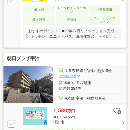
モニタ付インターホ
最上階
浴室乾燥機
ン
リフォームリノベー
即入居可
所有権
ション
□おすすめポイント！■R7年12月リノベーション完成
[〇キッチン、ユニットバス、洗面化粧台、トイレ、配
管、建具交換〇床材、全室クロス貼替〇ハウスクリー
ニング]■全室収納付きでお部屋がスッキリ♪利便性・収
納力のある住宅です！■3LDKと安心の部屋数♪■最上階
朝日プラザ宇治
のお部屋で陽当り・眺望良好です♪※駐車場7500
円-8000円/月 ※空き状況要確認□近隣環境■JR「宇治」
徒歩17分■槇島小学校 徒歩12分■北宇治中学校 徒歩12
ＪＲ奈良線 宇治駅 徒歩15分
分■万代 宇治樋ノ尻店 徒歩5分当日の見学やご予約受
その他の交通
付中！物件の詳細は、GI不動産までご相談ください公
築35年9ヶ月/7階建
式LINEやお電話でご連絡いただけます♪
総戸数
284戸
京都府宇治市槇島町月夜
1,580
万円
2
3LDK 64.55m
5階 南