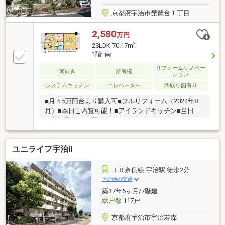
京都府宇治市琵琶台１丁目
2,580
万円
2
2SLDK 70.17m
1階 南
リフォームリノベー
南向き
所有権
ション
システムキッチン
エレベーター
間取り図有り
■月々5万円台より購入可■フルリフォーム（2024年8
月）■本日ご内覧可能！■アイランドキッチン■当日の
ご相談予約はお電話がスムーズ
ユニライフ宇治Ⅱ
ＪＲ奈良線 宇治駅 徒歩2分
その他の交通
築37年6ヶ月/7階建
総戸数
117戸
京都府宇治市宇治若森