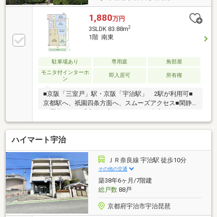
1,880
万円
2
3SLDK 83.88m
1階 南東
駐車場あり
専用庭
角部屋
モニタ付インターホ
即入居可
所有権
ン
■京阪「三室戸」駅・京阪「宇治駅」 2駅が利用可■
京都駅へ、祇園四条方面へ、スムーズアクセス■閑静
で歴史ある、「宇治三室戸」エリアの邸宅■総戸数109
邸 大規模マンション■買物・教育・医療施設・公園
が徒歩圏内■人気の大型スーパー「フレンドマート」
ハイマート宇治
がすぐ近く！ 日常生活に便利な住環境□3LDK+フリ
ールーム（納戸） ゆとりの広さ□4LDK類似プラン□
各居室に収納スペース有り□対面式収納棚付きキッチ
ＪＲ奈良線 宇治駅 徒歩10分
ン、ガラストップガスコンロ付き 角部屋ならでは
その他の交通
の、玄関ポーチ付き
築38年6ヶ月/7階建
総戸数
88戸
京都府宇治市宇治琵琶