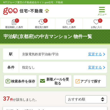
NTTグループ運営の不動産総合サイト goo住宅・不動産
1
0
0
0
最近検索した条件
最近見た物件
保存した条件
お気に入り
宇治駅(京都府)の中古マンション 物件一覧
駅
変更する
京阪電気鉄道宇治線/宇治
条件
変更する
指定なし
新着メールを受
検索条件を保存
アプリで探す
取る
37
件
が該当しました。