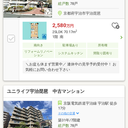
総戸数
78戸
京都府宇治市宇治琵琶
2,580
万円
2
2SLDK 70.17m
1階 南
南向き
駐車場あり
所有権
リフォームリノベー
システムキッチン
間取り図有り
ション
＼お盆も休まず営業中／ 連休中の見学予約受付中！ お
気軽にお問い合わせ下さい
ユニライフ宇治琵琶 中古マンション
京阪電気鉄道宇治線 宇治駅 徒歩
17分
その他の交通
築31年/7階建
総戸数
78戸