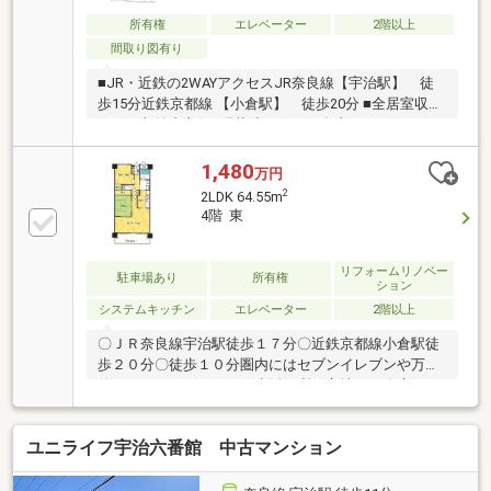
所有権
エレベーター
2階以上
間取り図有り
■JR・近鉄の2WAYアクセスJR奈良線【宇治駅】 徒
歩15分近鉄京都線 【小倉駅】 徒歩20分 ■全居室収納
ありで収納力良好■現状渡しのため自由なリフォーム
可能■投資用・居住用どちらにもおすすめ現状渡しの
ため、お好みに合わせたリフォームやリノベーション
1,480
万円
が可能で、自分だけの住まいづくりを実現できます。
2
2LDK 64.55m
収納数も多いため使い勝手も良好。初めてのマイホー
4階 東
ムや投資用としてもご検討いただけます。
リフォームリノベー
駐車場あり
所有権
ション
システムキッチン
エレベーター
2階以上
〇ＪＲ奈良線宇治駅徒歩１７分〇近鉄京都線小倉駅徒
歩２０分〇徒歩１０分圏内にはセブンイレブンや万
代、コーナンなどがあり生活便利な立地です〇床、ク
ロス貼替〇畳、襖新調
ユニライフ宇治六番館 中古マンション