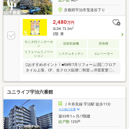
総戸数
96戸
ールーム・理容室
京都府宇治市莵道谷下り
2,480
万円
2
3LDK 73.3m
2階 東
モニタ付インターホ
浴室乾燥機
所有権
ン
リフォームリノベー
システムキッチン
エレベーター
ション
□おすすめポイント！■R8年7月リフォーム済[〇フロア
タイル上張、CF、全クロス貼替〇和室→洋室変更〇ト
イレ、洗面台、浴室、建具一部、ドアノブ新調〇各種
リペア〇洗い工事]■オートロック・EV付マンション
♪■3LDKと安心の部屋数♪■東向で陽当りも良し！■駐車
ユニライフ宇治六番館
場11000円/月、バイク置場700円/月、駐輪場無料※各
空き要確認□近隣環境■京阪「三室戸」徒歩7分
■JR「宇治」徒歩21分■三室戸小学校 徒歩15分■東宇治
ＪＲ奈良線 宇治駅 徒歩11分
中学校 徒歩27分■フレンドマート宇治莵道店 徒歩6分
その他の交通
当日の見学やご予約受付中！物件詳細はGI不動産まで♪
築33年1ヶ月/7階建
公式LINEやお電話でご連絡いただけます♪
総戸数
129戸