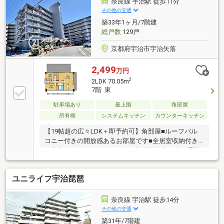
奈良線 宇治駅 徒歩11分
その他の交通
築33年1ヶ月/7階建
総戸数
129戸
京都府宇治市宇治矢落
2,499
万円
2
2LDK 70.05m
7階 東
駐車場あり
最上階
角部屋
所有権
システムキッチン
カウンターキッチン
【19帖超の広々LDK＋即予約可】角部屋■ルーフバル
コニー付きの開放感あるお部屋です■全居室収納付き
で室内をすっきり保てます■JR宇治駅徒歩11分で通勤
通学にも便利です
ユニライフ宇治琵琶
奈良線 宇治駅 徒歩14分
その他の交通
築31年/7階建