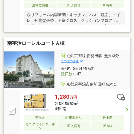
浴室乾燥機
即入居可
所有権
◇リフォーム内容新調：キッチン、バス、洗面、トイ
レ、分電盤張替：全室クロス、クッションフロア（洗
面脱衣所、トイレ）・シューズインクローク新設◇立
地・宇治市立神明小学校まで徒歩約9分・宇治市立西
宇治中学校まで徒歩約17分◆◇弊社が選ばれる理由
南宇治ローレルコートＡ棟
◆◇１．お金の扱い方のプロ、ファイナンシャルプラ
ンナーが資金計画をサポート！２．買い替えなどにも
対応できる売却専門チームあり！３．たくさんの銀行
近鉄京都線 伊勢田駅 徒歩13分
と繋がりがあるため、最も低金利になるように審査が
その他の交通
可能！弊社は専門家同士が連携をとっているため、よ
築49年6ヶ月/4階建
り多くの知見がございます。お気軽にお問合せくださ
総戸数
80戸
い！
京都府宇治市伊勢田町名木１
1,280
万円
2
2LDK 56.82m
4階 南
南向き
駐車場あり
最上階
モニタ付インターホ
即入居可
所有権
ン