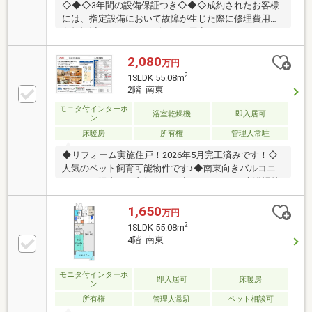
◇◆◇3年間の設備保証つき◇◆◇成約されたお客様
には、指定設備において故障が生じた際に修理費用の
負担軽減ができるサービスをご用意しております。※
仲介会社を介さず、弊社から直接ご購入された場合に
適用※保証内容の制限・保証限度額の設定あり◆◇◆
2,080
万円
設備トラブルの問い合わせを24時間受付対応！◆◇◆
2
1SLDK 55.08m
成約されたお客様には、突発的な設備トラブルに対応
2階 南東
する「駆けつけ」サービスを提供しております。24時
モニタ付インターホ
間365日コールセンター対応！30分以内の一次応急処
浴室乾燥機
即入居可
ン
置を無料にて行います。※対象期間：物件引き渡し日
床暖房
所有権
管理人常駐
から1年後の月末まで※対象者・対象設備・その他諸条
件あり
◆リフォーム実施住戸！2026年5月完工済みです！◇
人気のペット飼育可能物件です♪◆南東向きバルコニ
ーのため陽当たり良好です！◇レストラン・大浴場等
共有部分充実しております！＝＝＝＝＝＝＝＝＝＝＝
＝＝＝＝＝＝＝＝＝＝＝＝＝＝＝＝＝＝＝＝当社は、
1,650
万円
本マンションの建物管理会社でございます。管理組合
2
1SLDK 55.08m
のこと、共用施設のこと、修繕計画のこと等しっかり
4階 南東
とご説明をさせていただきます。ご購入後も、管理の
委託先として長いお付き合いさせて頂きますので丁寧
で誠実な対応を心掛けております。＝＝＝＝＝＝＝＝
モニタ付インターホ
即入居可
床暖房
ン
＝＝＝＝＝＝＝＝＝＝＝＝＝＝＝＝＝＝＝＝＝＝＝
所有権
管理人常駐
ペット相談可