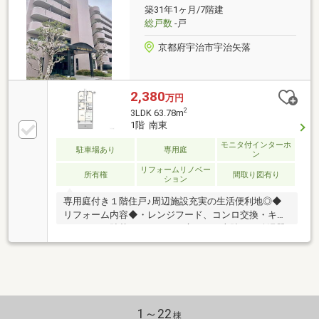
中！物件の詳細は、GI不動産までご相談ください公式
築31年1ヶ月/7階建
LINEやお電話でご連絡いただけます♪
総戸数
-戸
京都府宇治市宇治矢落
2,380
万円
2
3LDK 63.78m
1階 南東
モニタ付インターホ
駐車場あり
専用庭
ン
リフォームリノベー
所有権
間取り図有り
ション
専用庭付き１階住戸♪周辺施設充実の生活便利地◎◆
リフォーム内容◆・レンジフード、コンロ交換・キッ
チンパネル貼替え・キッチン扉シート上貼り・給湯器
交換・トイレ交換・UB交換・防水パン交換・クロス全
貼替え・CF全貼替え（キッチン・洗面室・トイレ）・
畳表替え、襖貼替え・カーペット貼替え（洋室２部
屋）・スイッチ、コンセントプレート全交換※洗面台
新調済み（２０２６．４）◇水曜日も営業しておりま
す(^^)/◇店舗前に駐車場あり！ ご自宅・最寄り駅ま
1～22
棟