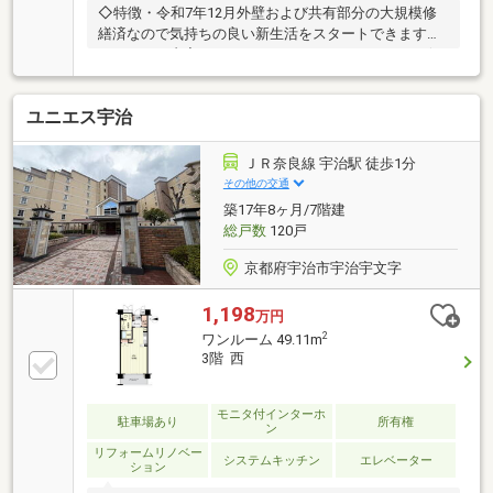
◇特徴・令和7年12月外壁および共有部分の大規模修
繕済なので気持ちの良い新生活をスタートできます◇
リフォーム内容・キッチン、ユニットバス・トイレ便
器、洗面化粧台・和室を洋室へ変更・クロス・クッシ
ョンフロア張替え・モニター付きインターホンに交
ユニエス宇治
換・玄関鍵交換、建具 他◇立地・宇治市立伊勢田小
学校まで徒歩約6分・宇治市立宇治中学校まで徒歩約
14分◆◇弊社が選ばれる理由◆◇１．お金の扱い方の
ＪＲ奈良線 宇治駅 徒歩1分
プロ、ファイナンシャルプランナーが資金計画をサポ
その他の交通
ート！２．買い替えなどにも対応できる売却専門チー
築17年8ヶ月/7階建
ムあり！３．たくさんの銀行と繋がりがあるため、最
総戸数
120戸
も低金利になるように審査が可能！
京都府宇治市宇治宇文字
1,198
万円
2
ワンルーム 49.11m
3階 西
モニタ付インターホ
駐車場あり
所有権
ン
リフォームリノベー
システムキッチン
エレベーター
ション