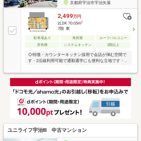
京都府宇治市宇治矢落
2,499
万円
2
2LDK 70.05m
7階 東
駐車場あり
角部屋
ルーフバルコニー
所有権
システムキッチン
2階以上
◇特徴・カウンターキッチン採用で会話が弾む空間で
す・2沿線利用可能で通勤通学にも便利な立地です・2
面バルコニー付きで開放感を演出します・スーパー近
く毎日のお買い物にも便利な立地です・陽当たりと通
風良好の心地よい住空間です◇立地・菟道第二小学校
まで徒歩約１７分・宇治中学校まで徒歩約５分◆◇弊
社が選ばれる理由◆◇１．お金の扱い方のプロ、ファ
イナンシャルプランナーが資金計画をサポート！２．
買い替えなどにも対応できる売却専門チームあり！
３．たくさんの銀行と繋がりがあるため、最も低金利
になるように審査が可能弊社は専門家同士が連携をと
っているため、より多くの知見がございます
ユニライフ宇治Ⅲ 中古マンション