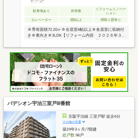
リフォームリノベー
駐車場あり
所有権
ション
エレベーター
2階以上
間取り図有り
☆専有面積72.20㎡☆全居室6帖以上☆各居室に収納付
き☆東向き☆3LDK【リフォーム内容 ２０２６年３
月改装済】・クロス張替（全室） ・畳表替・カーッ
ペット交換（ＬＤＫ、洋室×２）・ハウスクリーニン
グ 【生活周辺施設】・谷下り児童遊園まで約30m
徒歩1分・セブンイレブン宇治三室戸店まで約190ｍ
徒歩3分・京都銀行三室戸支店まで約260ｍ 徒歩4分・
ウエルシアダックス宇治三室戸店まで約410ｍ 徒歩6
分・フレンドマート宇治莵道店まで約540ｍ 徒歩7分
パデシオン宇治三室戸Ⅲ番館
京阪宇治線 三室戸駅 徒歩6分
その他の交通
築29年3ヶ月/7階建
総戸数
96戸