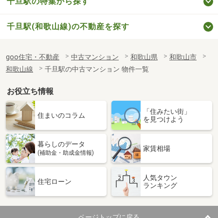
千旦駅の特集から探す
千旦駅(和歌山線)の不動産を探す
goo住宅・不動産
中古マンション
和歌山県
和歌山市
和歌山線
千旦駅の中古マンション 物件一覧
お役立ち情報
「住みたい街」
住まいのコラム
を見つけよう
暮らしのデータ
家賃相場
(補助金・助成金情報)
人気タウン
住宅ローン
ランキング
ページトップに戻る