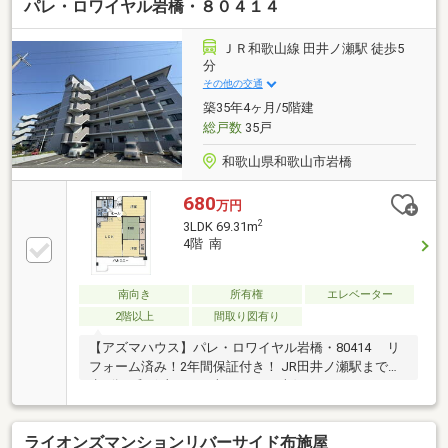
パレ・ロワイヤル岩橋・８０４１４
ＪＲ和歌山線 田井ノ瀬駅 徒歩5
分
その他の交通
築35年4ヶ月/5階建
総戸数
35戸
和歌山県和歌山市岩橋
680
万円
2
3LDK 69.31m
4階 南
南向き
所有権
エレベーター
2階以上
間取り図有り
【アズマハウス】パレ・ロワイヤル岩橋・80414 リ
フォーム済み！2年間保証付き！ JR田井ノ瀬駅まで徒
歩5分！和歌山ICまで車ですぐ！ 南側バルコニーで日
当たり、風通し良好！
ライオンズマンションリバーサイド布施屋