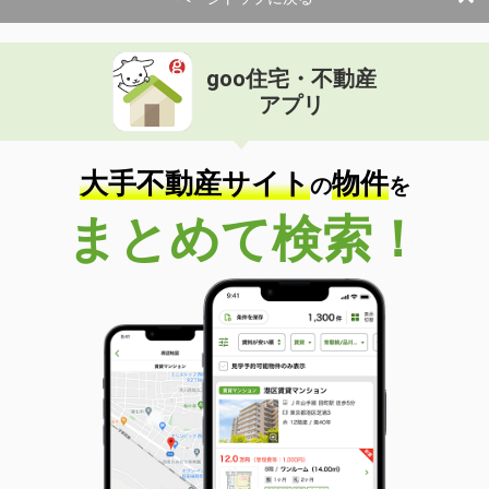
goo住宅・不動産
アプリ
大手不動産サイト
物件
の
を
まとめて検索！