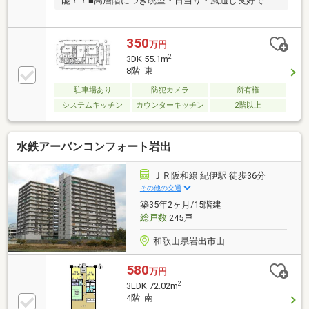
能！！■高層階につき眺望・日当り・風通し良好で
す！！
350
万円
2
3DK 55.1m
8階 東
駐車場あり
防犯カメラ
所有権
システムキッチン
カウンターキッチン
2階以上
水鉄アーバンコンフォート岩出
ＪＲ阪和線 紀伊駅 徒歩36分
その他の交通
築35年2ヶ月/15階建
総戸数
245戸
和歌山県岩出市山
580
万円
2
3LDK 72.02m
4階 南