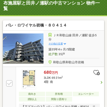
布施屋駅と田井ノ瀬駅の中古マンション 物件一
覧
パレ・ロワイヤル岩橋・８０４１４
ＪＲ和歌山線 田井ノ瀬駅 徒歩5
分
その他の交通
築35年4ヶ月/5階建
総戸数
35戸
和歌山県和歌山市岩橋
680
万円
2
3LDK 69.31m
4階 南
南向き
所有権
エレベーター
2階以上
間取り図有り
【アズマハウス】パレ・ロワイヤル岩橋・80414 リ