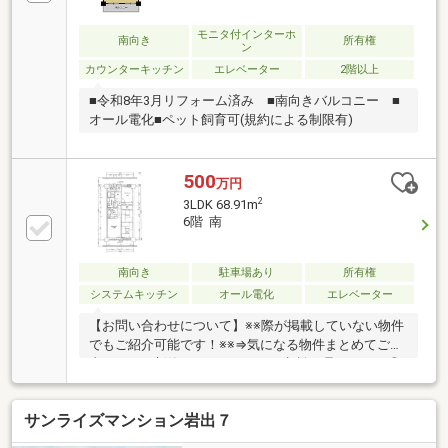
モニタ付インターホ
南向き
所有権
ン
カウンターキッチン
エレベーター
2階以上
■令和8年3月リフォーム済み ■南向きバルコニー ■
オール電化■ペット飼育可(規約による制限有)
500
万円
2
3LDK 68.91m
6階 南
南向き
駐車場あり
所有権
システムキッチン
オール電化
エレベーター
【お問い合わせについて】※※際が掲載していない物件
でもご紹介可能です！※※⇒気になる物件まとめてご案
内します！新築＆リフォームのご相談も承ります！◎
資料請求、メールでのお問い合わせは24時間受付中
♪◎18時以降のご見学ご相談・オンライン対応・女性
サンライズマンション岩出７
スタッフ対応も可能♪詳細資料のご請求・物件見学の
ご依頼はお気軽に「お電話」または「資料請求ボタ