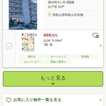
築35年4ヶ月/5階建
い方資金・支払い計画を立てたい方、住み替えをお考
総戸数
35戸
えの方無料相談受付中です♪お気軽にお電話くださ
い！
和歌山県和歌山市岩橋
498
万円
2
3LDK 73.95m
1階 南
南向き
オートロック
所有権
エレベーター
間取り図有り
もっと見る
お気に入り物件一覧を見る