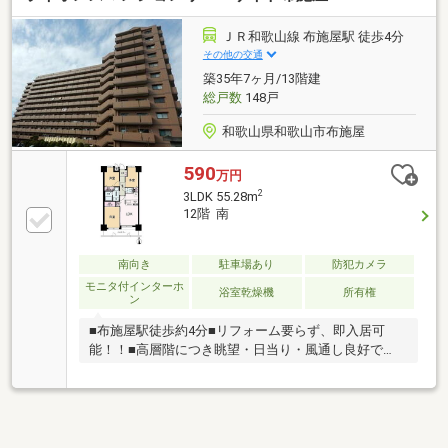
ＪＲ和歌山線 布施屋駅 徒歩4分
その他の交通
築35年7ヶ月/13階建
総戸数
148戸
和歌山県和歌山市布施屋
590
万円
2
3LDK 55.28m
12階 南
南向き
駐車場あり
防犯カメラ
モニタ付インターホ
浴室乾燥機
所有権
ン
■布施屋駅徒歩約4分■リフォーム要らず、即入居可
能！！■高層階につき眺望・日当り・風通し良好で
す！！