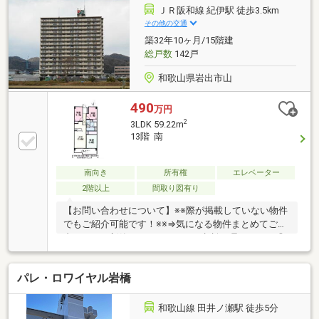
ン」からお問い合わせください！【住宅ローン相談会
ＪＲ阪和線 紀伊駅 徒歩3.5km
開催中】初めてでご不安な方、各借入限度額を知りた
その他の交通
い方資金・支払い計画を立てたい方、住み替えをお考
築32年10ヶ月/15階建
えの方無料相談受付中です♪お気軽にお電話くださ
総戸数
142戸
い！
和歌山県岩出市山
490
万円
2
3LDK 59.22m
13階 南
南向き
所有権
エレベーター
2階以上
間取り図有り
【お問い合わせについて】※※際が掲載していない物件
でもご紹介可能です！※※⇒気になる物件まとめてご案
内します！新築＆リフォームのご相談も承ります！◎
資料請求、メールでのお問い合わせは24時間受付中
♪◎18時以降のご見学ご相談・オンライン対応・女性
パレ・ロワイヤル岩橋
スタッフ対応も可能♪詳細資料のご請求・物件見学の
ご依頼はお気軽に「お電話」または「資料請求ボタ
ン」からお問い合わせください！【住宅ローン相談会
和歌山線 田井ノ瀬駅 徒歩5分
開催中】初めてでご不安な方、各借入限度額を知りた