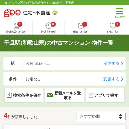
NTTグループ運営の不動産総合サイト goo住宅・不動産
1
0
0
0
最近検索した条件
最近見た物件
保存した条件
お気に入り
千旦駅(和歌山県)の中古マンション 物件一覧
駅
変更する
和歌山線/千旦
条件
変更する
指定なし
新着メールを受
検索条件を保存
アプリで探す
取る
4
件
が該当しました。