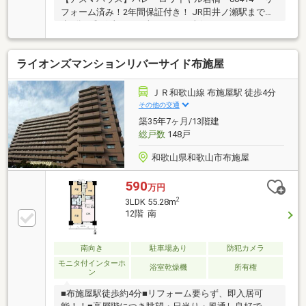
フォーム済み！2年間保証付き！ JR田井ノ瀬駅まで徒
歩5分！和歌山ICまで車ですぐ！ 南側バルコニーで日
当たり、風通し良好！
ライオンズマンションリバーサイド布施屋
ＪＲ和歌山線 布施屋駅 徒歩4分
その他の交通
築35年7ヶ月/13階建
総戸数
148戸
和歌山県和歌山市布施屋
590
万円
2
3LDK 55.28m
12階 南
南向き
駐車場あり
防犯カメラ
モニタ付インターホ
浴室乾燥機
所有権
ン
■布施屋駅徒歩約4分■リフォーム要らず、即入居可