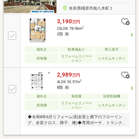
奈良県橿原市南八木町１
3,190
万円
2
2SLDK 78.96m
2階 南
南向き
駐車場あり
即入居可
リフォームリノベー
所有権
システムキッチン
ション
2,989
万円
2
4LDK 92.97m
8階 南
南向き
角部屋
浴室乾燥機
リフォームリノベー
所有権
システムキッチン
ション
◆令和8年6月リフォーム済(全室と廊下のフローリン
グ、全室クロス、障子、襖)◆専用ポーチ、トランクル
ーム付◆オートロック◆宅配ボックス◆お買い物施設
複数有●周辺環境●セブンイレブン橿原南八木町1丁目