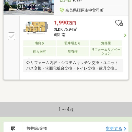
総戸数
109戸
奈良県橿原市中曽司町
1,990
万円
2
3LDK 75.94m
6階 南
南向き
駐車場あり
角部屋
リフォームリノベー
即入居可
所有権
ション
◇リフォーム内容・システムキッチン交換・ユニット
バス交換・洗面化粧台交換・トイレ交換・建具交換・
配管更新・全室クロス張替・床材張替・ハウスクリー
ニング◇立地・橿原市立真菅北小学校まで徒歩15分・
橿原市立橿原中学校まで徒歩29分◆◇弊社が選ばれる
理由◆◇1．お金の扱い方のプロ、ファイナンシャル
プランナーが資金計画をサポート！2．買い替えなど
にも対応できる売却専門チームあり！3．たくさんの
銀行と繋がりがあるため、最も低金利になるように審
1～4
棟
査が可能！4．物件のお引渡し後に必要になったお家
のリフォームも弊社のリフォームプランナーがご提
案！お気軽にお問合せください！
駅
変更する
桜井線/金橋