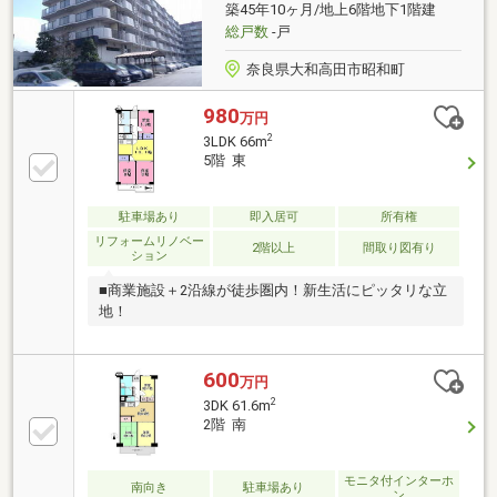
築45年10ヶ月/地上6階地下1階建
総戸数
-戸
奈良県大和高田市昭和町
980
万円
2
3LDK 66m
5階 東
駐車場あり
即入居可
所有権
リフォームリノベー
2階以上
間取り図有り
ション
■商業施設＋2沿線が徒歩圏内！新生活にピッタリな立
地！
600
万円
2
3DK 61.6m
2階 南
モニタ付インターホ
南向き
駐車場あり
ン