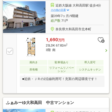
近鉄大阪線 大和高田駅 徒歩4分
その他の交通
築39年7ヶ月/9階建
総戸数
71戸
奈良県大和高田市北本町
1,690
万円
2
2SLDK 67.82m
3階 南
南向き
駐車場あり
即入居可
リフォームリノベー
所有権
システムキッチン
ション
■近鉄・ＪＲの2沿線利用可！充実の周辺環境です！
ふぁみーゆ大和高田 中古マンション