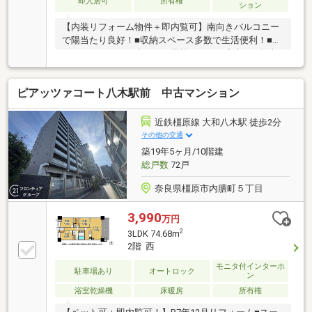
即入居可
所有権
ション
【内装リフォーム物件＋即内覧可】南向きバルコニー
で陽当たり良好！■収納スペース多数で生活便利！■対
面キッチンなので小さなお子様がいても安心！■食洗
器付きで家事もラクラク！
ピアッツァコート八木駅前 中古マンション
近鉄橿原線 大和八木駅 徒歩2分
その他の交通
築19年5ヶ月/10階建
総戸数
72戸
奈良県橿原市内膳町５丁目
3,990
万円
2
3LDK 74.68m
2階 西
モニタ付インターホ
駐車場あり
オートロック
ン
浴室乾燥機
床暖房
所有権