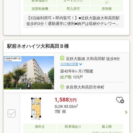
駐車場あり
オートロック
ン
浴室乾燥機
即入居可
所有権
【3沿線利用可＋即内覧可！】■近鉄大阪線大和高田駅
徒歩約3分！通勤通学に便利■納戸は収納やテレワーク
部屋として多目的に使用でき便利ですね■スーパー・
コンビニ徒歩約3分！お買い物に便利な立地
駅前ネオハイツ大和高田Ｂ棟
近鉄大阪線 大和高田駅 徒歩8分
その他の交通
築42年8ヶ月/7階建
総戸数
125戸
奈良県大和高田市幸町
1,588
万円
2
3LDK 83.02m
7階 南
南向き
駐車場あり
最上階