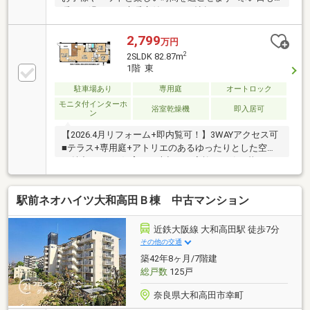
暖かく過ごせる床暖房付き！■18帖超のLDKは、オー
プンな空間で広々とした印象を与えます
2,799
万円
2
2SLDK 82.87m
1階 東
駐車場あり
専用庭
オートロック
モニタ付インターホ
浴室乾燥機
即入居可
ン
【2026.4月リフォーム+即内覧可！】3WAYアクセス可
■テラス+専用庭+アトリエのあるゆったりとした空間
が魅力■ペット飼育可で大切なご家族と一緒に暮らせ
ます■車1台分専用駐車場付き
駅前ネオハイツ大和高田Ｂ棟 中古マンション
近鉄大阪線 大和高田駅 徒歩7分
その他の交通
築42年8ヶ月/7階建
総戸数
125戸
奈良県大和高田市幸町