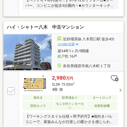
【ペット可＋即内覧可！】R7年12月リフォーム■スー
パー、コンビニが徒歩5分圏内！■カウンターキッチン
のため、会話を楽しみながらお料理ができますね■食
洗機付で、洗い物の負担を軽減できますね
ハイ・シャトー八木 中古マンション
近鉄橿原線 八木西口駅 徒歩4分
その他の交通
築34年1ヶ月/9階建
総戸数
16戸
奈良県橿原市南八木町１丁目
2,980
万円
2
2LDK 73.02m
4階 南
南向き
駐車場あり
オートロック
モニタ付インターホ
防犯カメラ
浴室乾燥機
ン
【ワーキングスタイル仕様＋即予約可】■南向きバル
コニーで、家族みんなが日差しの暖かさを感じられま