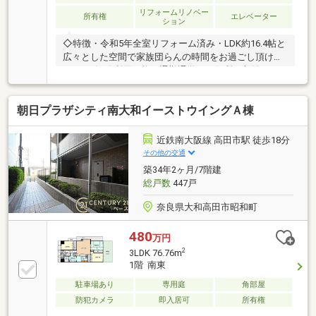
リフォームリノベー
所有権
エレベーター
ション
◇特徴・令和5年全室リフォーム済み・LDK約16.4帖と
広々とした空間で家族団らんの時間をお過ごし頂けま
すね・3沿線利用可能で通勤通学にも便利・収納スペ
ース多数あり、お部屋をスッキリとご利用いただけま
す◇立地・片塩小学校まで徒歩約9分（約690ｍ）・片
朝日プラザシティ南大和イーストウイングＡ棟
塩中学校まで徒歩約14分（約1060ｍ）◆◇弊社が選ば
れる理由◆◇１．お金の扱い方のプロ、ファイナンシ
ャルプランナーが資金計画をサポート２．買い替えな
近鉄南大阪線 高田市駅 徒歩18分
どにも対応できる売却専門チームあり３．たくさんの
その他の交通
銀行と繋がりがあるため、最も低金利になるように審
築34年2ヶ月/7階建
査が可能お気軽にお問合せください
総戸数
447戸
奈良県大和高田市昭和町
480
万円
2
3LDK 76.76m
1階 南東
駐車場あり
専用庭
角部屋
防犯カメラ
即入居可
所有権