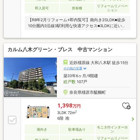
リフォームリノベー
即入居可
所有権
ション
【R8年2月リフォーム+即内覧可】南向き2SLDK■徒歩
10分圏内3沿線3駅利用な快適アクセス■3LDKに近い！
サービスルームという名の「自由空間」付き■お部屋
を広く使える！全居室収納完備
カルム八木グリーン・ブレス 中古マンション
近鉄橿原線 大和八木駅 徒歩15分
その他の交通
築33年6ヶ月/9階建
総戸数
107戸
奈良県橿原市醍醐町
1,398
万円
2
3LDK 72m
6階 南
モニタ付インターホ
南向き
駐車場あり
ン
リフォームリノベー