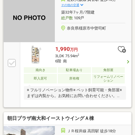
その他の交通
築32年7ヶ月/7階建
総戸数
109戸
奈良県橿原市中曽司町
1,990
万円
2
3LDK 75.94m
6階 南
南向き
駐車場あり
角部屋
リフォームリノベー
即入居可
所有権
ション
※ フルリノベーション物件※ ペット飼育可能・角部屋※
まずは内覧から。お気軽にお問い合わせください。
■━━━━━━━━━━━━━━━━━━━━━━━━━━━
月々の返済額５５，０２４円～ ≪家賃より安く購入
可能≫※変動優遇金利0.775％、35年返済、自己資金0
朝日プラザ南大和イーストウイングＡ棟
円、借入3290万円の場合■頭金０円でも購入可 ■ボー
ナス返済なし当社提携銀行にて住宅ローン金利が大幅
優遇受けられます■掲載されていない物件も多数ござ
ＪＲ桜井線 高田駅 徒歩18分