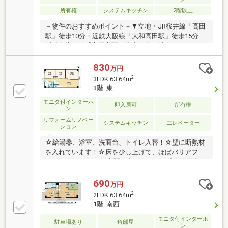
所有権
システムキッチン
2階以上
－物件のおすすめポイント－▼立地・JR桜井線「高田
駅」徒歩10分・近鉄大阪線「大和高田駅」徒歩15分・
近鉄南大阪線「高田市駅」徒歩21分▼特徴・3WAYア
クセス可能▼周辺環境・トナリエ大和高田まで約950
ｍ・キリン堂三和町店まで約210ｍ◆当社では、ネッ
830
万円
トで他社様が広告している物件も同時に紹介・案内可
2
3LDK 63.64m
能です。併せて内覧を希望される際は、物件名を担当
3階 東
者までお申し付け下さい。
モニタ付インターホ
即入居可
所有権
ン
リフォームリノベー
システムキッチン
エレベーター
ション
☆給湯器、浴室、洗面台、トイレ入替！☆壁に断熱材
を入れています！☆床を少し上げて、ほぼバリアフリ
ーにしています！ ☆玄関を入ってすぐに独立洗面台が
あり、外出先から帰って即、手洗いが出来ます！即引
渡可、２沿線以上利用可、内装リフォーム、システム
690
万円
キッチン、温水洗浄便座、ＴＶモニタ付インターホ
2
2LDK 63.64m
ン、エレベーター
1階 南西
モニタ付インターホ
駐車場あり
角部屋
ン