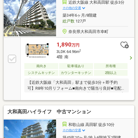
近鉄大阪線 大和高田駅 徒歩3分
その他の交通
築34年6ヶ月/8階建
総戸数
127戸
奈良県大和高田市幸町
1,890
万円
2
3LDK 64.96m
4階 南
南向き
駐車場あり
所有権
システムキッチン
カウンターキッチン
2階以上
【近鉄大阪線「大和高田」駅まで徒歩3分＋即予約
可】R8年10月リフォーム■南向きで陽当り良好■宅配ボ
ックスやカウンターキッチンなど設備充実■WICなど収
納スペースも豊富で暮らしやすい住まい
大和高田ハイライフ 中古マンション
和歌山線 高田駅 徒歩10分
その他の交通
築45年10ヶ月/地上6階地下1階建