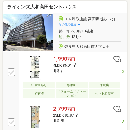
店へ徒歩3分(210m)～マツゲン橿原八木店へ徒歩4分
ライオンズ大和高田セントハウス
(320m)～キリン堂八木店へ徒歩4分(320m)～近鉄百貨
店橿原店へ徒歩11分(870m)～橿原郵便局へ徒歩2分
(160m)～奈良県立医科大学附属病院へ徒歩8分(630m)
ＪＲ和歌山線 高田駅 徒歩12分
～橿原市立晩成小学校へ徒歩10分(800m)～橿原市立八
その他の交通
木中学校へ徒歩28分(2190m)
築17年7ヶ月/10階建
総戸数
121戸
奈良県大和高田市大字大中
1,990
万円
2
4LDK 85.01m
1階 西
駐車場あり
専用庭
床暖房
リフォームリノベー
所有権
ペット相談可
ション
2,799
万円
2
2SLDK 82.87m
1階 東