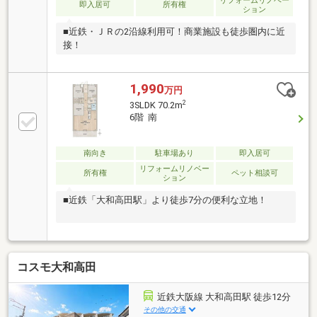
リフォームリノベー
即入居可
所有権
ション
■近鉄・ＪＲの2沿線利用可！商業施設も徒歩圏内に近
接！
1,990
万円
2
3SLDK 70.2m
6階 南
南向き
駐車場あり
即入居可
リフォームリノベー
所有権
ペット相談可
ション
■近鉄「大和高田駅」より徒歩7分の便利な立地！
コスモ大和高田
近鉄大阪線 大和高田駅 徒歩12分
その他の交通