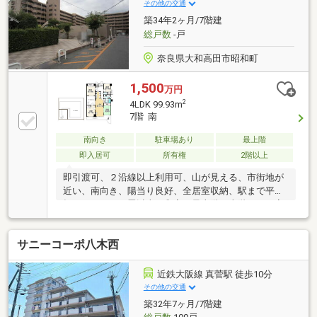
います。お家探しは住宅情報量豊富なセンチュリー２
その他の交通
１関西不動産販売にお任せ下さい！まずは「0745-44-
築34年2ヶ月/7階建
8681」まで、お気軽にお電話下さい。
総戸数
-戸
奈良県大和高田市昭和町
1,500
万円
2
4LDK 99.93m
7階 南
南向き
駐車場あり
最上階
即入居可
所有権
2階以上
即引渡可、２沿線以上利用可、山が見える、市街地が
近い、南向き、陽当り良好、全居室収納、駅まで平
坦、ＬＤＫ１５畳以上、和室、最上階・上階なし、高
層階、浴室１坪以上、温水洗浄便座、眺望良好、全居
室６畳以上、平坦地、駐輪場、バイク置場、周辺交通
サニーコーポ八木西
量少なめ、整備された歩道※分譲駐車付（車種による
制限あり）
近鉄大阪線 真菅駅 徒歩10分
その他の交通
築32年7ヶ月/7階建