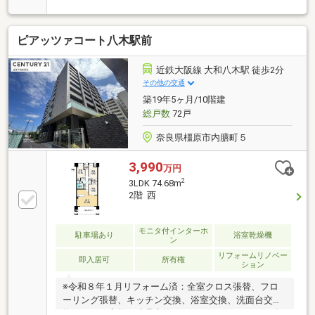
す！■近鉄八木西口駅徒歩4分の好立地■家具・家電付
きで、初期費用を抑えて引越しができますね！
ピアッツァコート八木駅前
近鉄大阪線 大和八木駅 徒歩2分
その他の交通
築19年5ヶ月/10階建
総戸数
72戸
奈良県橿原市内膳町５
3,990
万円
2
3LDK 74.68m
2階 西
モニタ付インターホ
駐車場あり
浴室乾燥機
ン
リフォームリノベー
即入居可
所有権
ション
※令和８年１月リフォーム済：全室クロス張替、フロ
ーリング張替、キッチン交換、浴室交換、洗面台交
換、トイレ交換、建具交換、ハウスクリーニング、食