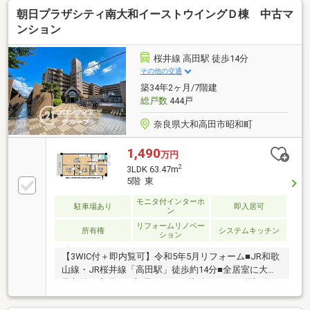
朝日プラザシティ南大和イーストウイングＤ棟 中古マ
ンション
桜井線 高田駅 徒歩14分
その他の交通
築34年2ヶ月/7階建
総戸数
444戸
奈良県大和高田市昭和町
1,490
万円
2
3LDK 63.47m
5階 東
モニタ付インターホ
駐車場あり
即入居可
ン
リフォームリノベー
所有権
システムキッチン
ション
【3WIC付＋即内覧可】令和5年5月リフォーム■JR和歌
山線・JR桜井線「高田駅」徒歩約14分■全居室に大容
量収納を完備でお部屋スッキリ片付きます■5階部分に
つき陽当り・眺望良好な3LDK