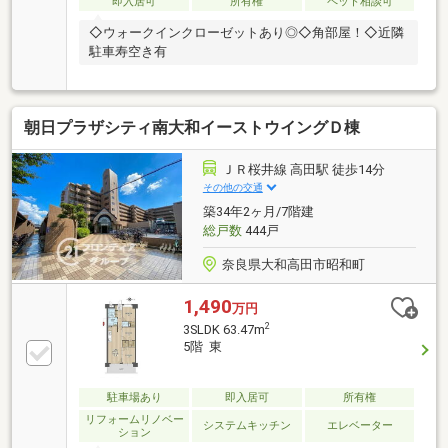
即入居可
所有権
ペット相談可
◇ウォークインクローゼットあり◎◇角部屋！◇近隣
駐車寿空き有
朝日プラザシティ南大和イーストウイングＤ棟
ＪＲ桜井線 高田駅 徒歩14分
その他の交通
築34年2ヶ月/7階建
総戸数
444戸
奈良県大和高田市昭和町
1,490
万円
2
3SLDK 63.47m
5階 東
駐車場あり
即入居可
所有権
リフォームリノベー
システムキッチン
エレベーター
ション