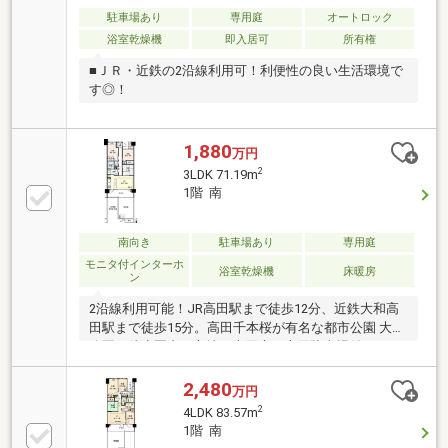
駐車場あり
専用庭
オートロック
浴室乾燥機
即入居可
所有権
■ＪＲ・近鉄の2沿線利用可！利便性の良い生活環境で
す◎！
1,880
万円
2
3LDK 71.19m
1階 南
南向き
駐車場あり
専用庭
モニタ付インターホ
浴室乾燥機
床暖房
ン
2沿線利用可能！JR高田駅まで徒歩12分、近鉄大和高
田駅まで徒歩15分。高田千本桜が有名な都市公園 大中
公園が徒歩圏内の立地！専用庭・専用駐車場付き！戸
建感覚でお住まいいただけます。・専有面積：71.19
㎡・間取り：3LDK・床暖房有り（LD部分）・ペット
2,480
万円
飼育可（規約による制限有り）・アルコープ面積：
2
4LDK 83.57m
2.69㎡・専有面積にトランクルーム面積0.78㎡含む※駐
1階 南
輪場2台目まで無料ご質問等ございましたら、ぜひお