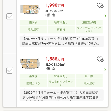
1,990
万円
2
3LDK 70.2m
6階 南
南向き
駐車場あり
浴室乾燥機
リフォームリノベー
即入居可
所有権
ション
【2026年5月リフォーム済＋即内覧可！】■JR和歌山
線高田駅徒歩7分■南向きにつき陽当り良好な17帖の
広々LDK■ペット飼育可能物件■3沿線利用可能で通勤
通学に便利な好立地
1,588
万円
2
3LDK 83.02m
7階 南
南向き
駐車場あり
最上階
モニタ付インターホ
防犯カメラ
即入居可
ン
【2026年4月リフォーム＋即内覧可！】大和高田駅徒
歩5分■徒歩10分圏内3沿線利用可能で通勤通学に便利
な立地■最上階南向きで陽当たり良好■スーパー、コン
ビニが近く気軽にお買い物できますね