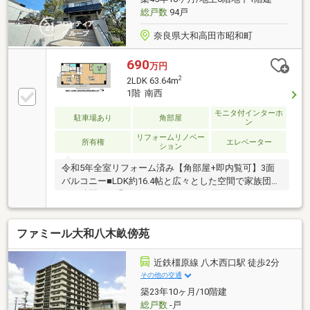
総戸数
94戸
奈良県大和高田市昭和町
690
万円
2
2LDK 63.64m
1階 南西
モニタ付インターホ
駐車場あり
角部屋
ン
リフォームリノベー
所有権
エレベーター
ション
令和5年全室リフォーム済み【角部屋+即内覧可】3面
バルコニー■LDK約16.4帖と広々とした空間で家族団ら
んの時間をお過ごし頂けますね■引き回しバルコニー
で沢山のお洗濯も楽々干せますね
ファミール大和八木畝傍苑
近鉄橿原線 八木西口駅 徒歩2分
その他の交通
築23年10ヶ月/10階建
総戸数
-戸