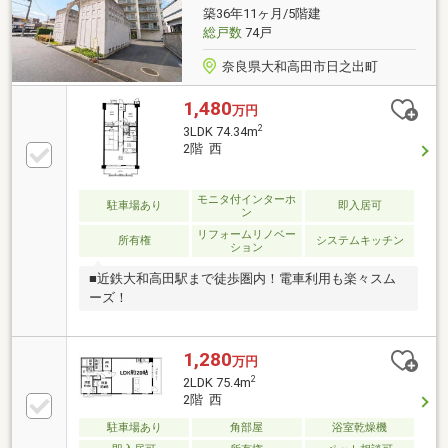
築36年11ヶ月/5階建
総戸数
74戸
奈良県大和高田市日之出町
1,480
万円
2
3LDK 74.34m
2階 西
モニタ付インターホ
駐車場あり
即入居可
ン
リフォームリノベー
所有権
システムキッチン
ション
■近鉄大和高田駅まで徒歩圏内！電車利用も楽々スム
ーズ！
1,280
万円
2
2LDK 75.4m
2階 西
駐車場あり
角部屋
浴室乾燥機