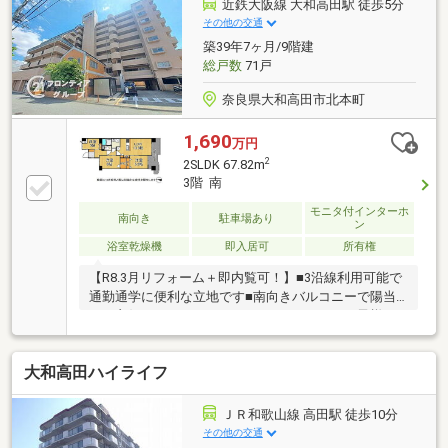
近鉄大阪線 大和高田駅 徒歩5分
その他の交通
築39年7ヶ月/9階建
総戸数
71戸
奈良県大和高田市北本町
1,690
万円
2
2SLDK 67.82m
3階 南
モニタ付インターホ
南向き
駐車場あり
ン
浴室乾燥機
即入居可
所有権
【R8.3月リフォーム＋即内覧可！】■3沿線利用可能で
通勤通学に便利な立地です■南向きバルコニーで陽当
たり良好です■カウンターキッチンのため、お子様の
様子を見ながらお料理ができます
大和高田ハイライフ
ＪＲ和歌山線 高田駅 徒歩10分
その他の交通