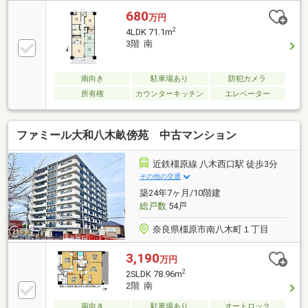
680
万円
2
4LDK 71.1m
3階 南
南向き
駐車場あり
防犯カメラ
所有権
カウンターキッチン
エレベーター
ファミール大和八木畝傍苑 中古マンション
近鉄橿原線 八木西口駅 徒歩3分
その他の交通
築24年7ヶ月/10階建
総戸数
54戸
奈良県橿原市南八木町１丁目
3,190
万円
2
2SLDK 78.96m
2階 南
南向き
駐車場あり
オートロック