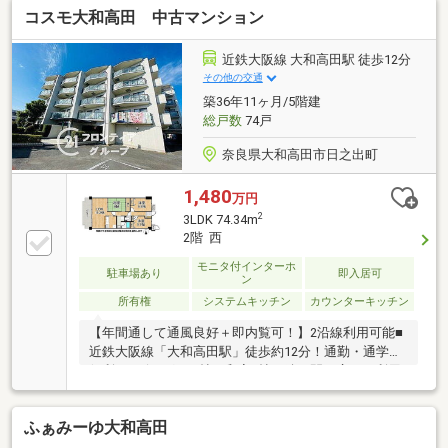
コスモ大和高田 中古マンション
近鉄大阪線 大和高田駅 徒歩12分
その他の交通
築36年11ヶ月/5階建
総戸数
74戸
奈良県大和高田市日之出町
1,480
万円
2
3LDK 74.34m
2階 西
モニタ付インターホ
駐車場あり
即入居可
ン
所有権
システムキッチン
カウンターキッチン
【年間通して通風良好＋即内覧可！】2沿線利用可能■
近鉄大阪線「大和高田駅」徒歩約12分！通勤・通学に
便利■リビング15.2帖と和室6帖の続き間で広々と利用
可能です■全居室収納豊富です！
ふぁみーゆ大和高田