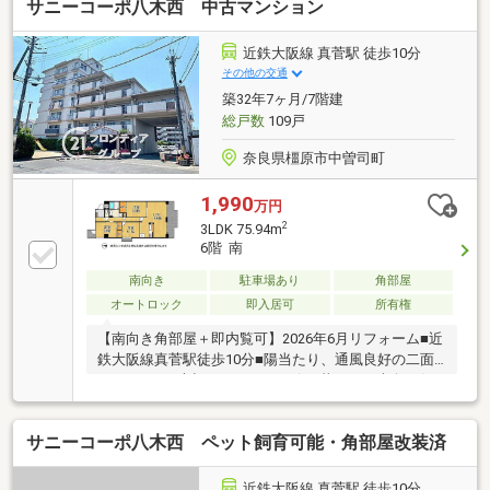
サニーコーポ八木西 中古マンション
近鉄大阪線 真菅駅 徒歩10分
その他の交通
築32年7ヶ月/7階建
総戸数
109戸
奈良県橿原市中曽司町
1,990
万円
2
3LDK 75.94m
6階 南
南向き
駐車場あり
角部屋
オートロック
即入居可
所有権
【南向き角部屋＋即内覧可】2026年6月リフォーム■近
鉄大阪線真菅駅徒歩10分■陽当たり、通風良好の二面
バルコニー■大切なペットと一緒に暮らせる南向の住
まい■16.6帖の開放的なLDK
サニーコーポ八木西 ペット飼育可能・角部屋改装済
近鉄大阪線 真菅駅 徒歩10分