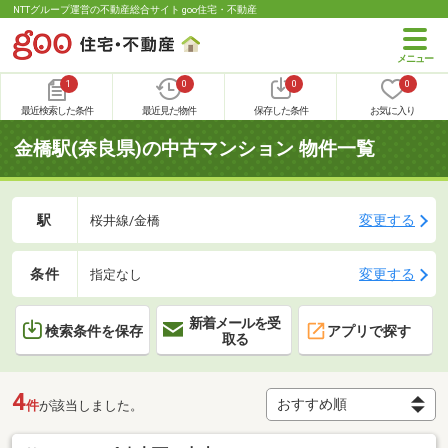
NTTグループ運営の不動産総合サイト goo住宅・不動産
1
0
0
0
最近検索した条件
最近見た物件
保存した条件
お気に入り
金橋駅(奈良県)の中古マンション 物件一覧
駅
変更する
桜井線/金橋
条件
変更する
指定なし
新着メールを受
検索条件を保存
アプリで探す
取る
4
件
が該当しました。