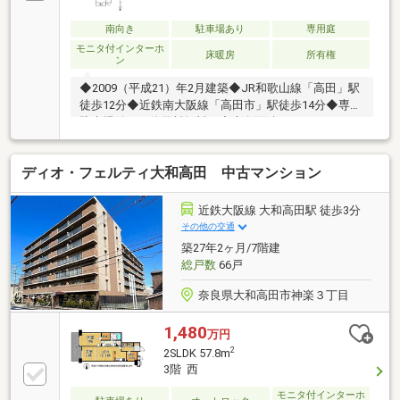
気軽にお問い合わせください。〈教育施設〉・高田小
学校まで約650ｍ・高田中学校まで約600ｍ 〈周辺施
南向き
駐車場あり
専用庭
設〉・大和高田市役所まで約220ｍ・ウエルシア大和
モニタ付インターホ
床暖房
所有権
ン
高田大中東店まで約550ｍ
◆2009（平成21）年2月建築◆JR和歌山線「高田」駅
徒歩12分◆近鉄南大阪線「高田市」駅徒歩14分◆専用
駐車場付き（使用料無料）◆専有面積83.57㎡
◆4LDK◆1階部分 ◆南向き、日当り良好◆テラス面
積14.60㎡ ◆専用庭面積24.81㎡ ◆アルコーブ面積
ディオ・フェルティ大和高田 中古マンション
2.50㎡◆リビングダイニング床暖房◆ペット飼育可
（規約有り）◆カウンターキッチン◆食器洗浄乾燥機
◆浴室暖房換気乾燥機●2022年9月北側洋室2部屋クロ
近鉄大阪線 大和高田駅 徒歩3分
ス張替・給湯器交換
その他の交通
築27年2ヶ月/7階建
総戸数
66戸
奈良県大和高田市神楽３丁目
1,480
万円
2
2SLDK 57.8m
3階 西
モニタ付インターホ