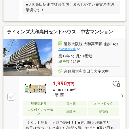
■ＪＲ高田駅まで徒歩圏内！暮らしやすい充実の周辺
環境です！
ライオンズ大和高田セントハウス 中古マンション
近鉄大阪線 大和高田駅 徒歩14分
その他の交通
築17年7ヶ月/10階建
総戸数
121戸
奈良県大和高田市大字大中
1,990
万円
2
4LDK 85.01m
1階 西
駐車場あり
専用庭
オートロック
モニタ付インターホ
床暖房
所有権
ン
【ペット飼育可＋即予約可！】■専用庭と坪庭アリ！
お子様やペットと楽しい時間を過ごせます■寒い日も