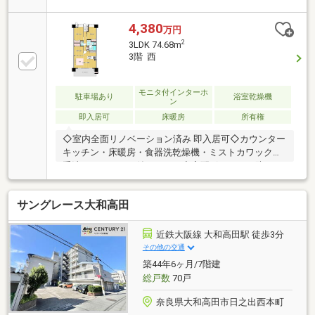
洗器取付※専有面積はトランクルーム面積１．０５
㎡、出窓面積１．６６㎡を含みます※アルコーブ面
4,380
万円
積：０．６０㎡、メーターボックス面積：１．０８㎡
2
3LDK 74.68m
3階 西
モニタ付インターホ
駐車場あり
浴室乾燥機
ン
即入居可
床暖房
所有権
◇室内全面リノベーション済み 即入居可◇カウンター
キッチン・床暖房・食器洗乾燥機・ミストカワック・
手洗いカウンター付きトイレ◇宅配ボックス・防犯カ
メラ◇ペット飼育可（規約による規定あり）◇バルコ
ニー出幅2ｍ◇トランクルーム有◇敷地内分譲駐車
サングレース大和高田
場 ※機械式駐車場につきサイズの規定有（全長
5050mm、全幅1950mm、全高2100mm、重量
2300kg）
近鉄大阪線 大和高田駅 徒歩3分
その他の交通
築44年6ヶ月/7階建
総戸数
70戸
奈良県大和高田市日之出西本町