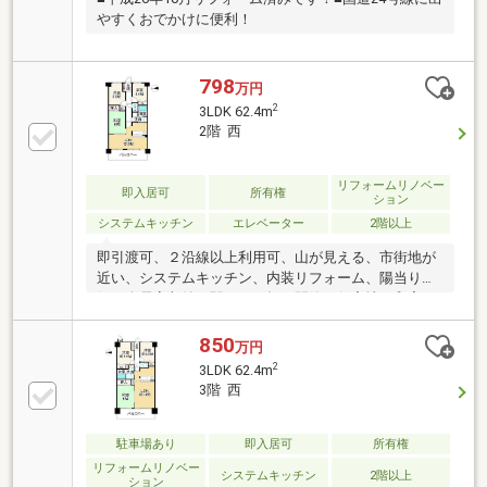
やすくおでかけに便利！
798
万円
2
3LDK 62.4m
2階 西
リフォームリノベー
即入居可
所有権
ション
システムキッチン
エレベーター
2階以上
即引渡可、２沿線以上利用可、山が見える、市街地が
近い、システムキッチン、内装リフォーム、陽当り良
好、全居室収納、駅まで平坦、閑静な住宅地、和室、
シャワー付洗面化粧台、対面式キッチン、平面駐車
場、温水洗浄便座、緑豊かな住宅地、都市近郊、前面
850
万円
棟無、通風良好、眺望良好、平坦地、エレベーター、
2
3LDK 62.4m
駐輪場、バイク置場
3階 西
駐車場あり
即入居可
所有権
リフォームリノベー
システムキッチン
2階以上
ション