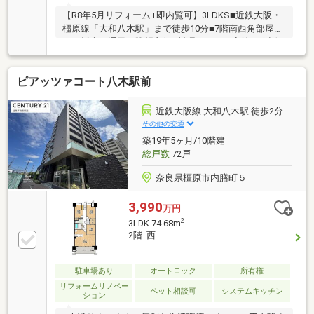
【R8年5月リフォーム+即内覧可】3LDKS■近鉄大阪・
橿原線「大和八木駅」まで徒歩10分■7階南西角部屋に
つき採光・通風・眺望良好■料理しながら家族と会話
を楽しめるカウンターキッチン
ピアッツァコート八木駅前
近鉄大阪線 大和八木駅 徒歩2分
その他の交通
築19年5ヶ月/10階建
総戸数
72戸
奈良県橿原市内膳町５
3,990
万円
2
3LDK 74.68m
2階 西
駐車場あり
オートロック
所有権
リフォームリノベー
ペット相談可
システムキッチン
ション