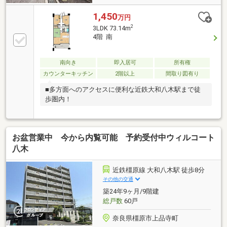
1,450
万円
2
3LDK 73.14m
4階 南
南向き
即入居可
所有権
カウンターキッチン
2階以上
間取り図有り
■多方面へのアクセスに便利な近鉄大和八木駅まで徒
歩圏内！
お盆営業中 今から内覧可能 予約受付中ウィルコート
八木
近鉄橿原線 大和八木駅 徒歩8分
その他の交通
築24年9ヶ月/9階建
総戸数
60戸
奈良県橿原市上品寺町