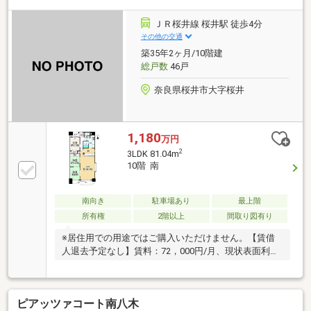
ＪＲ桜井線 桜井駅 徒歩4分
その他の交通
築35年2ヶ月/10階建
総戸数
46戸
奈良県桜井市大字桜井
1,180
万円
2
3LDK 81.04m
10階 南
南向き
駐車場あり
最上階
所有権
2階以上
間取り図有り
※居住用での用途ではご購入いただけません。【賃借
人退去予定なし】賃料：72，000円/月、現状表面利回
り：7.3％♪♪
ピアッツァコート南八木