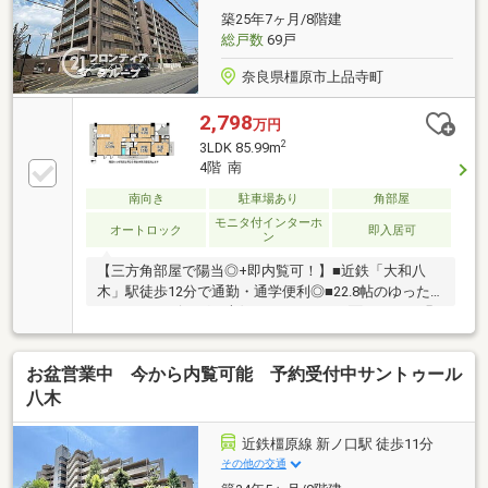
1900ｍ 〈周辺施設〉・セブンイレブン橿原醍醐町店ま
築25年7ヶ月/8階建
で約730ｍ
総戸数
69戸
奈良県橿原市上品寺町
2,798
万円
2
3LDK 85.99m
4階 南
南向き
駐車場あり
角部屋
モニタ付インターホ
オートロック
即入居可
ン
【三方角部屋で陽当◎+即内覧可！】■近鉄「大和八
木」駅徒歩12分で通勤・通学便利◎■22.8帖のゆった
りとしたリビングは南側のバルコニ―に面しており明
るい空間■WIC+全居室収納あり
お盆営業中 今から内覧可能 予約受付中サントゥール
八木
近鉄橿原線 新ノ口駅 徒歩11分
その他の交通