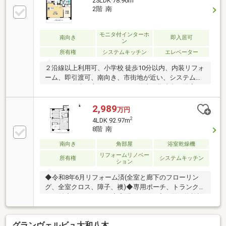
2SLDK 78.96m
2階 南
モニタ付インターホ
南向き
即入居可
ン
所有権
システムキッチン
エレベーター
２沿線以上利用可、小学校 徒歩10分以内、内装リフォ
ーム、即引渡可、南向き、市街地が近い、システムキ
ッチン、陽当り良好、シャワー付洗面化粧台、浴室１
坪以上、ＴＶモニタ付インターホン、都市近郊、エレ
ベーター、食器洗乾燥機
2,989
万円
2
4LDK 92.97m
8階 南
南向き
角部屋
浴室乾燥機
リフォームリノベー
所有権
システムキッチン
ション
◆令和8年6月リフォーム済(全室と廊下のフローリン
グ、全室クロス、障子、襖)◆専用ポーチ、トランクル
ーム付◆オートロック◆宅配ボックス◆お買い物施設
複数有●周辺環境●セブンイレブン橿原南八木町1丁目
店へ徒歩3分(210m)～マツゲン橿原八木店へ徒歩4分
グランヴェルビュ大和八木
(320m)～キリン堂八木店へ徒歩4分(320m)～近鉄百貨