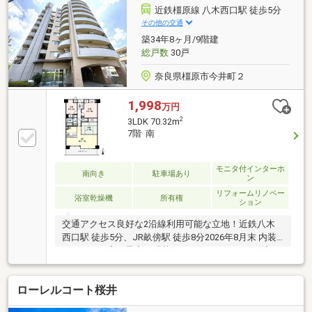
分・JR桜井線 畝傍駅徒歩5分・近鉄大阪線大和八木駅
近鉄橿原線 八木西口駅 徒歩5分
徒歩9分）☆バリアフリーに配慮したフルフラット設
その他の交通
計☆宅配ボックス完備☆床暖房あり（リビング）☆住
築34年8ヶ月/9階建
宅性能評価書付☆24時間セキュリティシステム完備(セ
総戸数
30戸
コム)
奈良県橿原市今井町２
1,998
万円
2
3LDK 70.32m
7階 南
モニタ付インターホ
南向き
駐車場あり
ン
リフォームリノベー
浴室乾燥機
所有権
ション
交通アクセス良好な2沿線利用可能な立地！近鉄八木
西口駅 徒歩5分、JR畝傍駅 徒歩8分2026年8月末 内装
リフォーム完了予定！張替：クッションフロア（洗
面・トイレ）、フローリング、壁・天井クロス交換：
システムキッチン、ユニットバス、給湯器、洗面化粧
ローレルコート桜井
台、トイレ、畳、ダウンライト球その他：床暖房補
修、照明取付、建具新調 ・専有面積70.32㎡・3LDK・