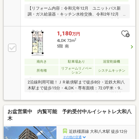
【リフォーム内容：令和元年12月 ユニットバス新
調・ガス給湯器・キッチン水栓交換、令和2年12月
洗面化粧台・トイレ交換、キッチンガステーブル交
換、令和6年5月 リビング・和室 防音断熱内窓設
置、令和7年7月 和室畳表替え】
1,180
万円
2
4LDK 72m
5階 南
南向き
駐車場あり
浴室乾燥機
リフォームリノベー
所有権
システムキッチン
ション
2沿線利用可能！ＪＲ畝傍駅まで徒歩8分・近鉄大和八
木駅まで徒歩15分・4LDK・専有面積：72.0平米・9階
建て5階部分の物件。・南向きのため明るく、眺望良
好です。・現況：空家・バイク置場・駐輪場 空き有
（使用登録要・登録シール代200円かかります。）
お盆営業中 内覧可能 予約受付中ルイシャトレ大和八
〈一部リフォーム済み〉2006年10月 コンロ入替、給湯
器交換2014年9月 クロス張替、フローリング張替
木
（LDK）、カーペット張替（洋室約6.0帖）、畳表替 ご
質問等お気軽にお問い合わせください。〈教育施
近鉄橿原線 大和八木駅 徒歩12分
設〉・鴨公小学校まで約1100ｍ・八木中学校まで約
その他の交通