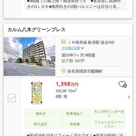
■9階建ての最上階！眺望良好です ■各居室に収納付
きの3ＬＤＫ■南西向きの2面バルコニーは日当り良
好 ■近隣にお買い物施設多数あります◆地元に強
い！！センチュリー21 近畿不動産販売大和八木店
◆◇皆様に快適なライフタイルをご提案できるように
カルム八木グリーンブレス
心をこめてご案内いたします◇ ◇当店の強みは「ワン
ストップサービス！」◇□ご購入の流れ□物件探しの注
意点□お得な金利のご提案 等◇住宅に関するご相
ＪＲ桜井線 畝傍駅 徒歩9分
談からご購入後のアフタ―フォローまで、一人の担当
その他の交通
者が行います◇◇お気軽にご相談ください！◇◆お問
築33年7ヶ月/9階建
合せお待ちしております◆
総戸数
107戸
奈良県橿原市醍醐町
1,398
万円
2
3SLDK 72m
6階 南
モニタ付インターホ
南向き
駐車場あり
ン
リフォームリノベー
即入居可
所有権
ション
■平成26年10月リフォーム済みです！■国道24号線に出