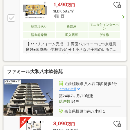
1,490
万円
2
3LDK 68.2m
7階 西
モニタ付インターホ
駐車場あり
角部屋
ン
浴室乾燥機
即入居可
所有権
【R7.7リフォーム完成！】両面バルコニーにつき通風
良好■耳成西小学校徒歩1分！小さなお子様のいるご家
族も安心ですね■収納豊富な間取りでお部屋をスッキ
リとお使いいただけます
ファミール大和八木畝傍苑
近鉄橿原線 八木西口駅 徒歩3分
その他の交通
築24年7ヶ月/10階建
総戸数
54戸
奈良県橿原市南八木町１
3,090
万円
2