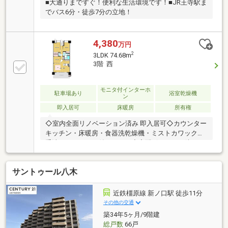
■大通りまですぐ！便利な生活環境です！■JR王寺駅ま
でバス6分・徒歩7分の立地！
4,380
万円
2
3LDK 74.68m
3階 西
モニタ付インターホ
駐車場あり
浴室乾燥機
ン
即入居可
床暖房
所有権
◇室内全面リノベーション済み 即入居可◇カウンター
キッチン・床暖房・食器洗乾燥機・ミストカワック・
手洗いカウンター付きトイレ◇宅配ボックス・防犯カ
メラ◇ペット飼育可（規約による規定あり）◇バルコ
ニー出幅2ｍ◇トランクルーム有◇敷地内分譲駐車
サントゥール八木
場 ※機械式駐車場につきサイズの規定有（全長
5050mm、全幅1950mm、全高2100mm、重量
2300kg）
近鉄橿原線 新ノ口駅 徒歩11分
その他の交通
築34年5ヶ月/9階建
総戸数
66戸