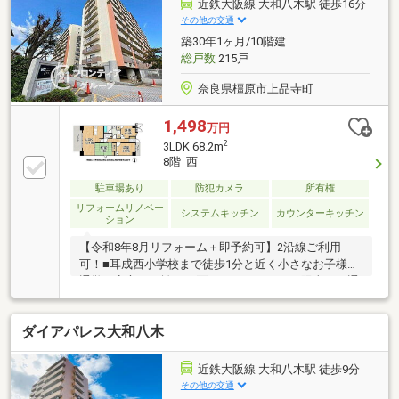
近鉄大阪線 大和八木駅 徒歩16分
その他の交通
築30年1ヶ月/10階建
総戸数
215戸
奈良県橿原市上品寺町
1,498
万円
2
3LDK 68.2m
8階 西
駐車場あり
防犯カメラ
所有権
リフォームリノベー
システムキッチン
カウンターキッチン
ション
【令和8年8月リフォーム＋即予約可】2沿線ご利用
可！■耳成西小学校まで徒歩1分と近く小さなお子様の
通学も安心の距離！■2面バルコニーにつき陽当たり通
風良好！■各居室収納スペース付き！
ダイアパレス大和八木
近鉄大阪線 大和八木駅 徒歩9分
その他の交通