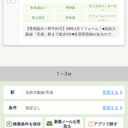
モニタ付インターホ
駐車場あり
専用庭
ン
リフォームリノベー
即入居可
所有権
ション
【専用庭付＋即予約可】R8年3月リフォーム！■近鉄大
阪線「耳成」駅まで徒歩9分■全居室収納があるのでお
部屋スッキリ片付きます■カウンターキッチンのため
お子様の様子を見ながらお料理ができます
1～3
棟
駅
変更する
近鉄大阪線/耳成
条件
変更する
指定なし
新着メールを受
検索条件を保存
アプリで探す
取る