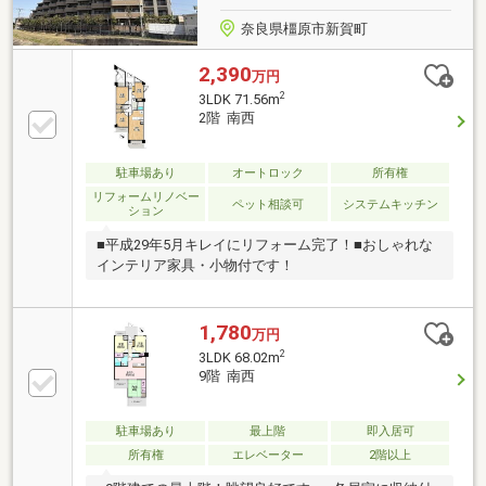
奈良県橿原市新賀町
2,390
万円
2
3LDK 71.56m
2階 南西
駐車場あり
オートロック
所有権
リフォームリノベー
ペット相談可
システムキッチン
ション
■平成29年5月キレイにリフォーム完了！■おしゃれな
インテリア家具・小物付です！
1,780
万円
2
3LDK 68.02m
9階 南西
駐車場あり
最上階
即入居可
所有権
エレベーター
2階以上