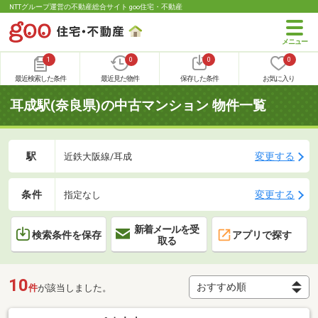
NTTグループ運営の不動産総合サイト goo住宅・不動産
1
0
0
0
最近検索した条件
最近見た物件
保存した条件
お気に入り
耳成駅(奈良県)の中古マンション 物件一覧
駅
変更する
近鉄大阪線/耳成
条件
変更する
指定なし
新着メールを受
検索条件を保存
アプリで探す
取る
10
件
が該当しました。