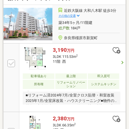
ロス貼替（洋室北東側以外）、フローリング上貼りク
ッションフロア貼替、ハウスクリーニング、他
近鉄大阪線 大和八木駅 徒歩3分
その他の交通
築34年5ヶ月/11階建
総戸数
184戸
奈良県橿原市新賀町
3,190
万円
2
3LDK 115.53m
11階 西
駐車場あり
最上階
即入居可
リフォームリノベー
所有権
システムキッチン
ション
■リフォーム済2024年7月/全室クロス貼替・和室改装
2025年1月/全室床改装・ハウスクリーニング■物件の
特徴・専有面積115.53㎡・LDK約22.7帖 隣接する和
室との一体利用も可能。約30.7帖の広々空間に。・
8.40㎡の坪庭・洋室約11.0帖 ウォークインクローゼ
2,380
万円
ット付き。 洗面室へ直接アクセス可能な間取り。・
2
3LDK 66.35m
勝手口のある独立した洗濯室 洗濯機の音が気になら