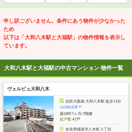
申し訳ございません。条件にあう物件が少なかった
ため
以下は「大和八木駅と大福駅」の物件情報を表示し
ています。
大和八木駅と大福駅の中古マンション 物件一覧
ヴェルビュ大和八木
近鉄大阪線 大和八木駅 徒歩13分
その他の交通
築28年7ヶ月/7階建
総戸数
47戸
奈良県橿原市八木町３丁目