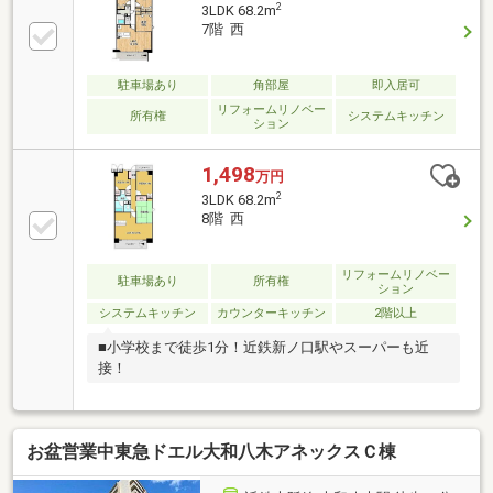
2
3LDK 68.2m
7階 西
駐車場あり
角部屋
即入居可
リフォームリノベー
所有権
システムキッチン
ション
1,498
万円
2
3LDK 68.2m
8階 西
リフォームリノベー
駐車場あり
所有権
ション
システムキッチン
カウンターキッチン
2階以上
■小学校まで徒歩1分！近鉄新ノ口駅やスーパーも近
接！
お盆営業中東急ドエル大和八木アネックスＣ棟