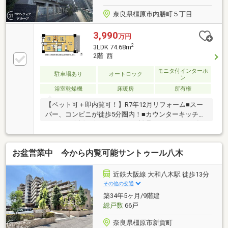
奈良県橿原市内膳町５丁目
3,990
万円
2
3LDK 74.68m
2階 西
モニタ付インターホ
駐車場あり
オートロック
ン
浴室乾燥機
床暖房
所有権
【ペット可＋即内覧可！】R7年12月リフォーム■スー
パー、コンビニが徒歩5分圏内！■カウンターキッチン
のため、会話を楽しみながらお料理ができますね■食
洗機付で、洗い物の負担を軽減できますね
お盆営業中 今から内覧可能サントゥール八木
近鉄大阪線 大和八木駅 徒歩13分
その他の交通
築34年5ヶ月/9階建
総戸数
66戸
奈良県橿原市新賀町