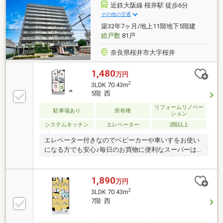
床暖房あり（LD部分）・南向き、10階建て7階部分・
近鉄大阪線 桜井駅 徒歩6分
バイク置場 空有（10000円/年）・駐輪場 空有（子供
その他の交通
用500年/年、大人用1000円/年）ご質問等お気軽にお
築32年7ヶ月/地上11階地下5階建
問い合わせください。〈教育施設〉・今井小学校まで
総戸数
81戸
約500ｍ・大成中学校まで約950ｍ
奈良県桜井市大字桜井
1,480
万円
2
3LDK 70.43m
5階 西
リフォームリノベー
駐車場あり
所有権
ション
システムキッチン
エレベーター
2階以上
エレベーター付きなのでベビーカーや車いすをお使い
になる方でも安心♪毎日のお買物に便利なスーパーは
徒歩7分♪■CENTURY21 マトリックス不動産販売■不
動産取引で安心を皆様にお届けさせて頂きます。■当
店の強みは「誠実・丁寧・真面目」■ご購入の流れか
1,890
万円
らリフォーム工事まで全てお任せ下さい。■物件探し
2
3LDK 70.43m
の注意点等、良い事だけでなく懸念点までしっかりと
7階 西
お知らせしております。■お得な金利のご提案（融資
中・返済相談・女性単身・派遣社員・非正規雇用の方