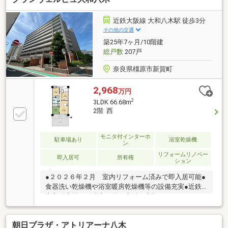
店橿原店へ徒歩11分(870m)～橿原郵便局へ徒歩2分
(160m)～奈良県立医科大学附属病院へ徒歩8分(630m)
近鉄大阪線 大和八木駅 徒歩3分
～橿原市立晩成小学校へ徒歩10分(800m)～橿原市立八
その他の交通
木中学校へ徒歩28分(2190m)
築25年7ヶ月/10階建
総戸数
207戸
奈良県橿原市新賀町
2,968
万円
2
3LDK 66.68m
2階 西
モニタ付インターホ
駐車場あり
浴室乾燥機
ン
リフォームリノベー
即入居可
所有権
ション
●２０２６年２月 室内リフォーム済みで即入居可能●
食器洗い乾燥機や浴室暖房乾燥機等の設備充実●近鉄
大和八木駅まで徒歩３分で大阪や京都へのアクセス可
能●駅近マンションで、役所や百貨店等揃い、生活至
便の立地【リフォーム内容】２０２６年２月完成シス
朝日プラザ・アトリアーナ八木
テムキッチン、ユニットバス、洗面化粧台、トイレク