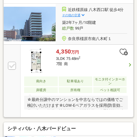
近鉄橿原線 八木西口駅 徒歩4分
その他の交通
築2年7ヶ月/10階建
総戸数
99戸
奈良県橿原市南八木町１
4,350
万円
2
3LDK 75.48m
7階 南
モニタ付インターホ
南向き
駐車場あり
ン
床暖房
所有権
ペット相談可
☆最終分譲中のマンションを中古ならではの価格でご
検討いただけます☆LOW-Eペアガラスを採用(防音効
果・省エネ効果・遮熱効果・断熱効果・結露対策)☆南
向きのため日当たり良好☆10階建て7階部分、眺望・
通風良好☆シューズインクローゼット・ウォークイン
シティパル・八木バードビュー
クローゼット・トランクルームあり☆24時間ゴミ出し
が可能☆3駅利用可能（近鉄橿原線 八木西口駅徒歩4