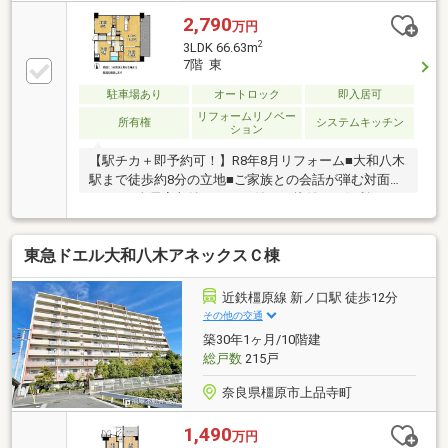
2,790
万円
2
3LDK 66.63m
7階 東
駐車場あり
オートロック
即入居可
リフォームリノベー
所有権
システムキッチン
ション
【駅チカ＋即予約可！】R8年8月リフォーム■大和八木
駅まで徒歩約8分の立地■ご家族との会話が弾む対面キ
ッチン■全居室収納スペース付きで片付けも便利
東急ドエル大和八木アネックスＣ棟
近鉄橿原線 新ノ口駅 徒歩12分
その他の交通
築30年1ヶ月/10階建
総戸数
215戸
奈良県橿原市上品寺町
1,490
万円