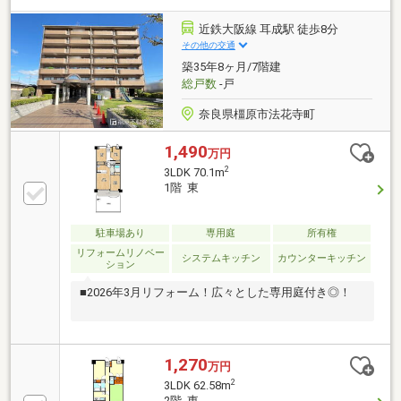
近鉄大阪線 耳成駅 徒歩8分
その他の交通
築35年8ヶ月/7階建
総戸数
-戸
奈良県橿原市法花寺町
1,490
万円
2
3LDK 70.1m
1階 東
駐車場あり
専用庭
所有権
リフォームリノベー
システムキッチン
カウンターキッチン
ション
■2026年3月リフォーム！広々とした専用庭付き◎！
1,270
万円
2
3LDK 62.58m
2階 東