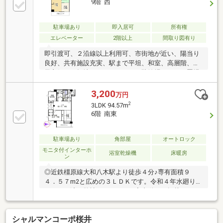
9階 西
ず、静かな時間を過ごせます。・16.8㎡のバルコニ
ー 眺望良好！家族分の洗濯物をしっかり干せる、ゆ
とりのある広さです。■交通近鉄大阪線/近鉄橿原線
駐車場あり
即入居可
所有権
「大和八木」駅：徒歩3分
エレベーター
2階以上
間取り図有り
即引渡可、２沿線以上利用可、市街地が近い、陽当り
良好、共有施設充実、駅まで平坦、和室、高層階、通
風良好、平坦地、エレベーター、駐輪場、バイク置場
3,200
万円
2
3LDK 94.57m
6階 南東
駐車場あり
角部屋
オートロック
モニタ付インターホ
浴室乾燥機
床暖房
ン
◎近鉄橿原線大和八木駅より徒歩４分♪専有面積９
４．５７m2と広めの３ＬＤＫです。令和４年水廻りリ
フォーム済。弊社YouTubeにて室内動画を掲載してま
すのでご参考ください。
シャルマンコーポ桜井