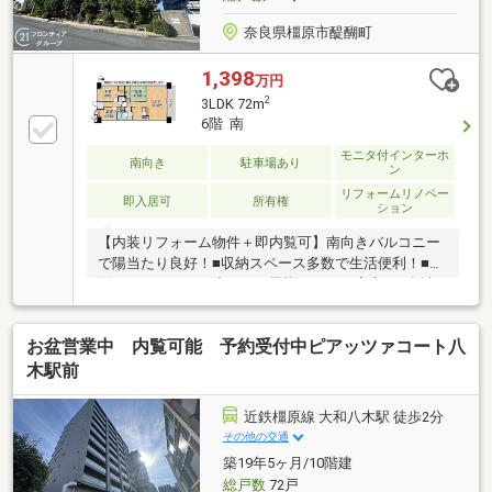
奈良県橿原市醍醐町
1,398
万円
2
3LDK 72m
6階 南
モニタ付インターホ
南向き
駐車場あり
ン
リフォームリノベー
即入居可
所有権
ション
【内装リフォーム物件＋即内覧可】南向きバルコニー
で陽当たり良好！■収納スペース多数で生活便利！■対
面キッチンなので小さなお子様がいても安心！■食洗
器付きで家事もラクラク！
お盆営業中 内覧可能 予約受付中ピアッツァコート八
木駅前
近鉄橿原線 大和八木駅 徒歩2分
その他の交通
築19年5ヶ月/10階建
総戸数
72戸