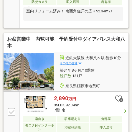
防犯カメラ
即入居可
所有権
室内リフォーム済み！ 南西角住戸の広々92.34m2♪
お盆営業中 内覧可能 予約受付中ダイアパレス大和八
木
近鉄大阪線 大和八木駅 徒歩10分
その他の交通
築31年8ヶ月/10階建
総戸数
131戸
奈良県橿原市地黄町
2,890
万円
2
3SLDK 92.34m
7階 南
南向き
駐車場あり
角部屋
モニタ付インターホ
浴室乾燥機
即入居可
ン