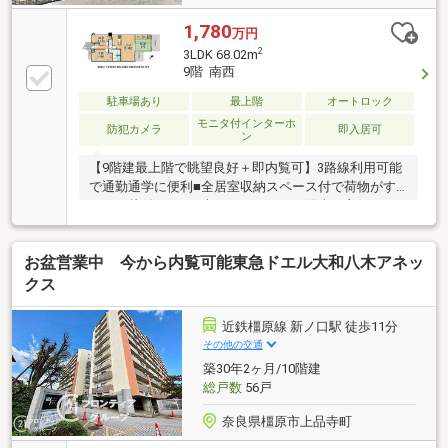
1,780
万円
2
3LDK 68.02m
9階 南西
駐車場あり
最上階
オートロック
モニタ付インターホ
防犯カメラ
即入居可
ン
【9階建最上階で眺望良好＋即内覧可】3路線利用可能
で通勤通学に便利■全居室収納スペース付で荷物がす
っきり片付きます■南西バルコニーで陽当り良好です■
室内丁寧にお使いできれいなお部屋です
お盆営業中 今から内覧可能東急ドエル大和八木アネッ
クス
近鉄橿原線 新ノ口駅 徒歩11分
その他の交通
築30年2ヶ月/10階建
総戸数
56戸
奈良県橿原市上品寺町