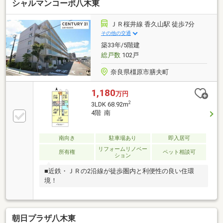
シャルマンコーポ八木東
ＪＲ桜井線 香久山駅 徒歩7分
その他の交通
築33年/5階建
総戸数
102戸
奈良県橿原市膳夫町
1,180
万円
2
3LDK 68.92m
4階 南
南向き
駐車場あり
即入居可
リフォームリノベー
所有権
ペット相談可
ション
■近鉄・ＪＲの2沿線が徒歩圏内と利便性の良い住環
境！
朝日プラザ八木東