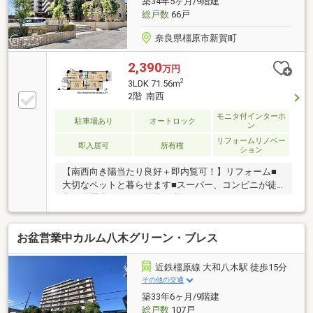
築34年5ヶ月/9階建
総戸数
66戸
奈良県橿原市新賀町
2,390
万円
2
3LDK 71.56m
2階 南西
モニタ付インターホ
駐車場あり
オートロック
ン
リフォームリノベー
即入居可
所有権
ション
【南西向き陽当たり良好＋即内覧可！】リフォーム■
大切なペットと暮らせます■スーパー、コンビニが徒
歩10分圏内にありお買物便利■カウンターキッチンの
ためお子様の様子を見ながらお料理ができます
お盆営業中カルム八木グリーン・ブレス
近鉄橿原線 大和八木駅 徒歩15分
その他の交通
築33年6ヶ月/9階建
総戸数
107戸