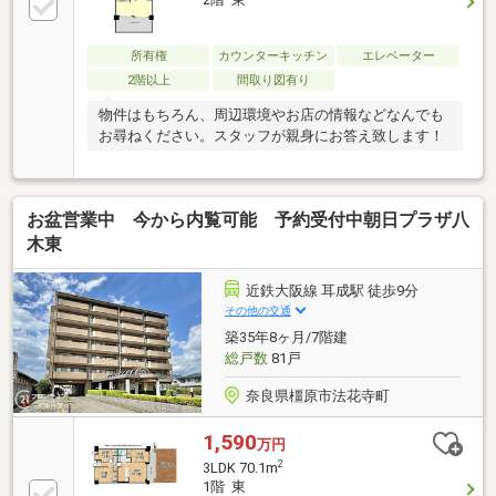
所有権
カウンターキッチン
エレベーター
2階以上
間取り図有り
物件はもちろん、周辺環境やお店の情報などなんでも
お尋ねください。スタッフが親身にお答え致します！
お盆営業中 今から内覧可能 予約受付中朝日プラザ八
木東
近鉄大阪線 耳成駅 徒歩9分
その他の交通
築35年8ヶ月/7階建
総戸数
81戸
奈良県橿原市法花寺町
1,590
万円
2
3LDK 70.1m
1階 東