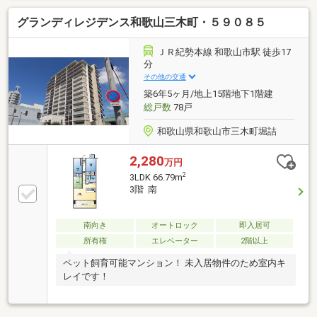
グランディレジデンス和歌山三木町・５９０８５
ＪＲ紀勢本線 和歌山市駅 徒歩17
分
その他の交通
築6年5ヶ月/地上15階地下1階建
総戸数
78戸
和歌山県和歌山市三木町堀詰
2,280
万円
2
3LDK 66.79m
3階 南
南向き
オートロック
即入居可
所有権
エレベーター
2階以上
ペット飼育可能マンション！ 未入居物件のため室内キ
レイです！