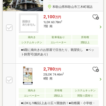
和歌山県和歌山市三木町堀詰
2,100
万円
2
1LDK 60.78m
7階 南
南向き
駐車場あり
所有権
システムキッチン
エレベーター
2階以上
■6階に南向きのお部屋で日当たり、眺望良し ■ペッ
ト飼育可(規約あり)
2,780
万円
2
2SLDK 74.46m
8階 南
南向き
所有権
システムキッチン
エレベーター
2階以上
間取り図有り
■LDKも18帖以上あり広々開放的！■幼稚園・小学校・