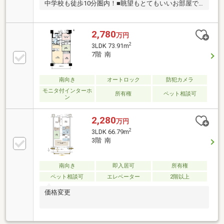
中学校も徒歩10分圏内！■眺望もとてもいいお部屋で
す！
2,780
万円
2
3LDK 73.91m
7階 南
南向き
オートロック
防犯カメラ
モニタ付インターホ
所有権
ペット相談可
ン
2,280
万円
2
3LDK 66.79m
3階 南
南向き
即入居可
所有権
ペット相談可
エレベーター
2階以上
価格変更