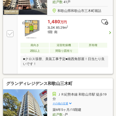
総戸数
41戸
和歌山県和歌山市三木町堀詰
1,480
万円
2
3LDK 85.29m
5階 南
南向き
浴室乾燥機
所有権
2階以上
間取り図有り
■クロス張替、美装工事予定■南西角部屋！日当たり良
いです！
グランディレジデンス和歌山三木町
ＪＲ紀勢本線 和歌山市駅 徒歩19
分
その他の交通
築6年5ヶ月/15階建
総戸数
-戸