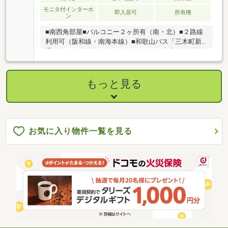
モニタ付インターホ
即入居可
所有権
ン
■南西角部屋■バルコニー２ヶ所有（南・北）■２路線
利用可（阪和線・南海本線）■和歌山バス「三木町新
通」停まで徒歩約２分（約１０２ｍ）■空家■物件周辺
は街灯や歩道有■都市ガス・上水道・公共下水～住替
えサポート・リフォーム・住宅ローンのご相談もお気
軽に！夜間内覧も大丈夫です！～
もっと見る
お気に入り物件一覧を見る