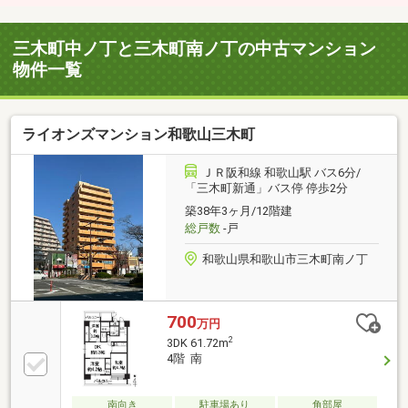
三木町中ノ丁と三木町南ノ丁の中古マンション
物件一覧
ライオンズマンション和歌山三木町
ＪＲ阪和線 和歌山駅 バス6分/
「三木町新通」バス停 停歩2分
築38年3ヶ月/12階建
総戸数
-戸
和歌山県和歌山市三木町南ノ丁
700
万円
2
3DK 61.72m
4階 南
南向き
駐車場あり
角部屋