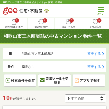
NTTグループ運営の不動産総合サイト goo住宅・不動産
1
0
0
0
最近検索した条件
最近見た物件
保存した条件
お気に入り
和歌山市三木町堀詰の中古マンション 物件一覧
町
変更する
和歌山市／三木町堀詰
条件
変更する
指定なし
新着メールを受
検索条件を保存
アプリで探す
取る
10
件
が該当しました。