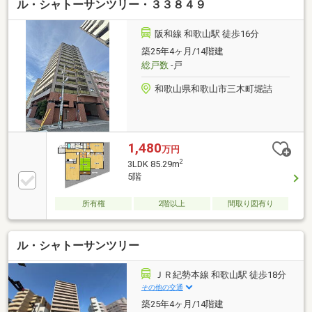
ル・シャトーサンツリー・３３８４９
阪和線 和歌山駅 徒歩16分
築25年4ヶ月/14階建
総戸数
-戸
和歌山県和歌山市三木町堀詰
1,480
万円
2
3LDK 85.29m
5階
所有権
2階以上
間取り図有り
ル・シャトーサンツリー
ＪＲ紀勢本線 和歌山駅 徒歩18分
その他の交通
築25年4ヶ月/14階建