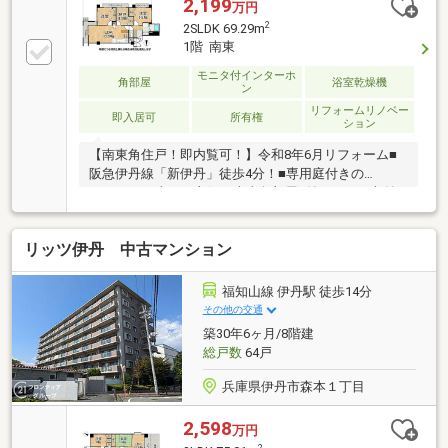
2,199
万円
2
2SLDK 69.29m
1階 南東
モニタ付インターホ
角部屋
浴室乾燥機
ン
リフォームリノベー
即入居可
所有権
ション
【南東角住戸！即内覧可！】令和8年6月リフォーム■
阪急伊丹線「新伊丹」徒歩4分！■専用庭付きの
2SLDK！日当たり良好な南東角部屋■納戸があり収納
が豊富でお部屋スッキリ片付きますね
リッツ伊丹 中古マンション
福知山線 伊丹駅 徒歩14分
その他の交通
築30年6ヶ月/8階建
総戸数
64戸
兵庫県伊丹市森本１丁目
2,598
万円