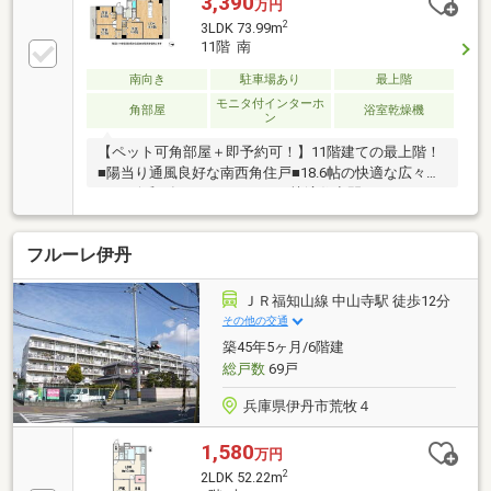
3,390
万円
2
3LDK 73.99m
11階 南
南向き
駐車場あり
最上階
モニタ付インターホ
角部屋
浴室乾燥機
ン
【ペット可角部屋＋即予約可！】11階建ての最上階！
■陽当り通風良好な南西角住戸■18.6帖の快適な広々
LDK■令和8年7月リフォームの快適住空間
フルーレ伊丹
ＪＲ福知山線 中山寺駅 徒歩12分
その他の交通
築45年5ヶ月/6階建
総戸数
69戸
兵庫県伊丹市荒牧４
1,580
万円
2
2LDK 52.22m