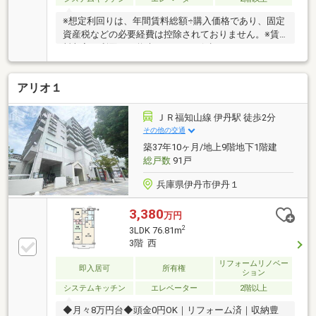
※想定利回りは、年間賃料総額÷購入価格であり、固定
資産税などの必要経費は控除されておりません。※賃
料収入や利回りは将来にわたって保証するものではあ
りません。※当物件は、オーナーチェンジ物件です。
◇特徴・南向きバルコニーにつき日当たり良好です・
アリオ１
各居室に収納がありお部屋をすっきりと保てます・エ
レベーターが２基完備されており込み合う時間帯も安
心・イオンモール伊丹昆陽店まで徒歩２０分と生活に
ＪＲ福知山線 伊丹駅 徒歩2分
便利な立地です◇立地・伊丹市立池尻小学校まで徒歩
その他の交通
約１６分・伊丹市立天王寺川中学校まで徒歩約２１分
築37年10ヶ月/地上9階地下1階建
総戸数
91戸
兵庫県伊丹市伊丹１
3,380
万円
2
3LDK 76.81m
3階 西
リフォームリノベー
即入居可
所有権
ション
システムキッチン
エレベーター
2階以上
◆月々8万円台◆頭金0円OK｜リフォーム済｜収納豊