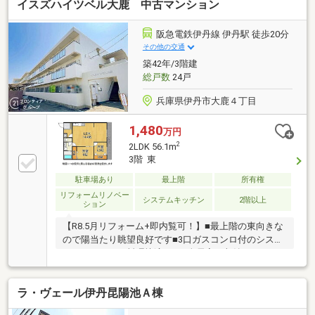
イスズハイツベル大鹿 中古マンション
阪急電鉄伊丹線 伊丹駅 徒歩20分
その他の交通
築42年/3階建
総戸数
24戸
兵庫県伊丹市大鹿４丁目
1,480
万円
2
2LDK 56.1m
3階 東
駐車場あり
最上階
所有権
リフォームリノベー
システムキッチン
2階以上
ション
【R8.5月リフォーム+即内覧可！】■最上階の東向きな
ので陽当たり眺望良好です■3口ガスコンロ付のシステ
ムキッチンでお料理快適です■全居室に収納スペース
があり荷物もすっきり片付きます
ラ・ヴェール伊丹昆陽池Ａ棟