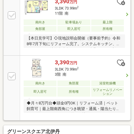
3,390
万円
2
3LDK 73.99m
11階 南
南向き
駐車場あり
最上階
角部屋
即入居可
所有権
【本日見学可】◇現地説明会開催（要事前予約）令和
8年7月下旬にリフォーム完了。システムキッチン、ユ
ニットバス、洗面化粧台、トイレ、建具がすべて新
調、クロス（壁紙）や床も全面張り替え済み。
3,390
万円
2
3LDK 73.99m
3階 南
南向き
角部屋
浴室乾燥機
リフォームリノベー
即入居可
所有権
ション
◆月々8万円台◆頭金0円OK｜リフォーム済｜ペット
飼育可｜最上階南西角につき眺望・通風・陽当たり良
好｜3面バルコニー｜LDK約18.6帖×カウンターキッチ
ン｜食洗器・浴乾完備｜JR「伊丹」駅徒歩3分
グリーンスクエア北伊丹