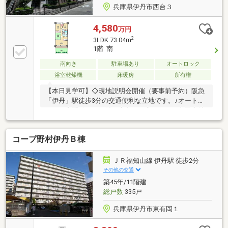
兵庫県伊丹市西台３
4,580
万円
2
3LDK 73.04m
1階 南
南向き
駐車場あり
オートロック
浴室乾燥機
床暖房
所有権
【本日見学可】◇現地説明会開催（要事前予約）阪急
「伊丹」駅徒歩3分の交通便利な立地です。♪オートロ
ック・宅配ボックス付。南向きの広々とした専用庭付
きの物件です。床暖房や浴室乾燥機など住宅設備も充
実！
コープ野村伊丹Ｂ棟
ＪＲ福知山線 伊丹駅 徒歩2分
その他の交通
築45年/11階建
総戸数
335戸
兵庫県伊丹市東有岡１