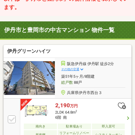
ます。
伊丹市と豊岡市の中古マンション 物件一覧
伊丹グリーンハイツ
阪急伊丹線 伊丹駅 徒歩2分
その他の交通
築51年5ヶ月/8階建
総戸数
88戸
兵庫県伊丹市西台３
2,190
万円
2
2LDK 64.8m
6階 南
南向き
駐車場あり
即入居可
リフォームリノベー
所有権
システムキッチン