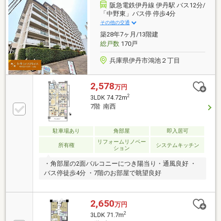
阪急電鉄伊丹線 伊丹駅 バス12分/
「中野東」バス停 停歩4分
その他の交通
築28年7ヶ月/13階建
総戸数
170戸
兵庫県伊丹市鴻池２丁目
2,578
万円
2
3LDK 74.72m
7階 南西
駐車場あり
角部屋
即入居可
リフォームリノベー
所有権
システムキッチン
ション
・角部屋の2面バルコニーにつき陽当り・通風良好 ・
バス停徒歩4分 ・7階のお部屋で眺望良好
2,650
万円
2
3LDK 71.7m