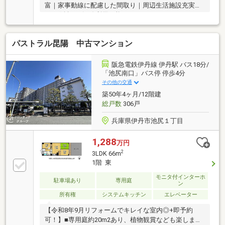
富｜家事動線に配慮した間取り｜周辺生活施設充実｜
JR・阪急の2沿線利用可能
パストラル昆陽 中古マンション
阪急電鉄伊丹線 伊丹駅 バス18分/
「池尻南口」バス停 停歩4分
その他の交通
築50年4ヶ月/12階建
総戸数
306戸
兵庫県伊丹市池尻１丁目
1,288
万円
2
3LDK 66m
1階 東
モニタ付インターホ
駐車場あり
専用庭
ン
所有権
システムキッチン
エレベーター
【令和8年9月リフォームでキレイな室内◎+即予約
可！】■専用庭約20m2あり、植物観賞なども楽します