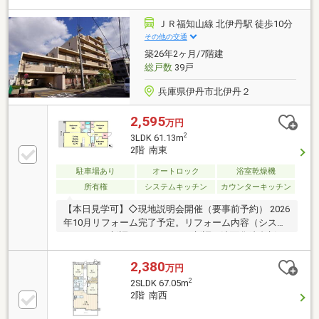
ＪＲ福知山線 北伊丹駅 徒歩10分
その他の交通
築26年2ヶ月/7階建
総戸数
39戸
兵庫県伊丹市北伊丹２
2,595
万円
2
3LDK 61.13m
2階 南東
駐車場あり
オートロック
浴室乾燥機
所有権
システムキッチン
カウンターキッチン
【本日見学可】◇現地説明会開催（要事前予約） 2026
年10月リフォーム完了予定。リフォーム内容（システ
ムキッチン新調、ユニットバス新調、洗面化粧台新
調、トイレ新調、クロス張替、フローリング張替な
ど）
2,380
万円
2
2SLDK 67.05m
2階 南西