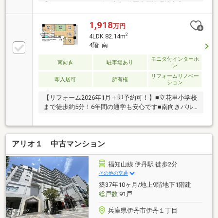
◎■スーパー・コンビニ徒歩5分圏内周辺環境充実■リ
ビング横に和室があり落ち着く空間◎
1,918
万円
2
4LDK 82.14m
4階 南
モニタ付インターホ
南向き
駐車場あり
ン
リフォームリノベー
即入居可
所有権
ション
【リフォーム2026年1月＋即予約可！】■立花里小学校
まで徒歩約5分！6年間の通学も安心です■南向きバル
コニーで3WAYなのでお布団も干しやすいです■イズミ
ヤショッピングセンター徒歩約4分
アリオ１ 中古マンション
福知山線 伊丹駅 徒歩2分
その他の交通
築37年10ヶ月/地上9階地下1階建
総戸数
91戸
兵庫県伊丹市伊丹１丁目