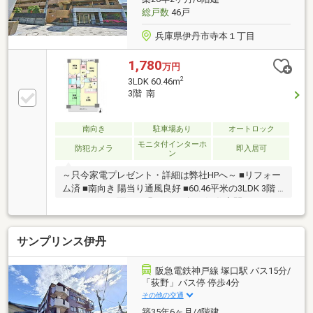
総戸数
46戸
兵庫県伊丹市寺本１丁目
1,780
万円
2
3LDK 60.46m
3階 南
南向き
駐車場あり
オートロック
モニタ付インターホ
防犯カメラ
即入居可
ン
～只今家電プレゼント・詳細は弊社HPへ～ ■リフォー
ム済 ■南向き 陽当り通風良好 ■60.46平米の3LDK 3階 ■
バルコニーに面した明るいリビング ■住空間スッキ
リ！全居室・廊下収納
サンプリンス伊丹
阪急電鉄神戸線 塚口駅 バス15分/
「荻野」バス停 停歩4分
その他の交通
築35年6ヶ月/4階建