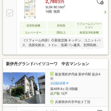
洗面所） ・畳表替 ＊襖・障子張替・システムキッ
2,780
万円
チン新調 ・洗面化粧台新調・洗濯パン新調 ・浴室
2
3LDK 80.16m
水栓・鏡交換・ハウスクリーニング■２０２３年６月■
10階 南西
＊給湯器交換【周辺施設】・ミニストップ…約150ｍ・
業務スーパー…約710ｍ・オアシスタウン…約640ｍ・
キリン堂…約240ｍ・桜台小学校…約640ｍ・天王寺川
リフォームリノベー
浴室乾燥機
所有権
ション
中学校…約270ｍ
エレベーター
2階以上
食器洗浄乾燥機
《リフォーム内容》◇新規交換 キッチン、ユニットバ
ス、洗面化粧台、トイレ、洗濯パン建具、玄関収納、
ダウンライト、インターホン、分電盤、感知器◇全室
クロス貼替、網戸張替、巾木交換◇玄関廊下 土間タイ
ル上貼、フローリング貼替、物入内造作(可動棚取付）
新伊丹グランドハイツコーワ 中古マンション
◇LDK フローリング貼替◇洋室(1)(2) フローリング貼
替、 CL内造作（枕棚・ハンガーパイプ取付）◇洋室
(3) フローリング貼、 CL内造作（枕棚・ハンガーパイ
阪急電鉄伊丹線 新伊丹駅 徒歩4
プ取付）◇洗面 CF貼替、洗濯水栓交換、収納内造作
分
（可動棚取付）◇トイレ CF貼替、タオルリング・紙巻
その他の交通
き器交換、換気扇交換
築45年4ヶ月/3階建
総戸数
12戸
兵庫県伊丹市平松２丁目