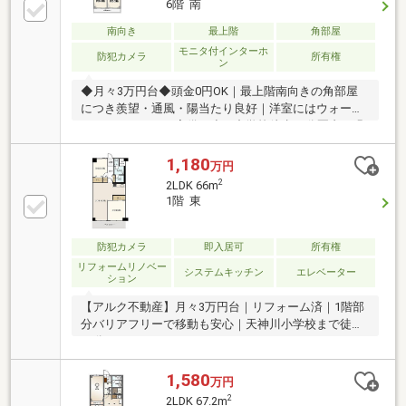
6階 南
南向き
最上階
角部屋
モニタ付インターホ
防犯カメラ
所有権
ン
◆月々3万円台◆頭金0円OK｜最上階南向きの角部屋
につき羨望・通風・陽当たり良好｜洋室にはウォーク
インクローゼット完備｜小・中学校徒歩10分圏内｜緑
豊かな住宅地｜周辺生活施設充実
1,180
万円
2
2LDK 66m
1階 東
防犯カメラ
即入居可
所有権
リフォームリノベー
システムキッチン
エレベーター
ション
【アルク不動産】月々3万円台｜リフォーム済｜1階部
分バリアフリーで移動も安心｜天神川小学校まで徒歩
10分
1,580
万円
2
2LDK 67.2m