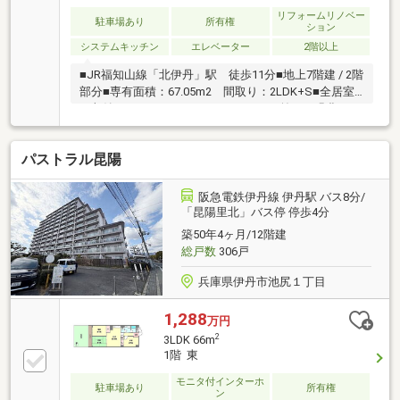
リフォームリノベー
駐車場あり
所有権
ション
システムキッチン
エレベーター
2階以上
■JR福知山線「北伊丹」駅 徒歩11分■地上7階建 / 2階
部分■専有面積：67.05m2 間取り：2LDK+S■全居室
に収納あり■カウンターキッチン■目の前には緑豊かな
公園があります■横型リビングなので 開放的な空間
が広がっております■各お部屋に収納が用意されてい
パストラル昆陽
るので、 様々なものをすっきりと収納いただけま
す。■南向きバルコニー【2026年4月室内リフォーム完
了】■クロス貼替■フローリング貼替■システムキッチ
阪急電鉄伊丹線 伊丹駅 バス8分/
ン交換■和室→洋室に変更■ユニットバス交換■洗面化
「昆陽里北」バス停 停歩4分
粧台交換■洗濯パン交換■トイレ交換■建具交換・一部
築50年4ヶ月/12階建
塗装■クローゼット新調
総戸数
306戸
兵庫県伊丹市池尻１丁目
1,288
万円
2
3LDK 66m
1階 東
モニタ付インターホ
駐車場あり
所有権
ン