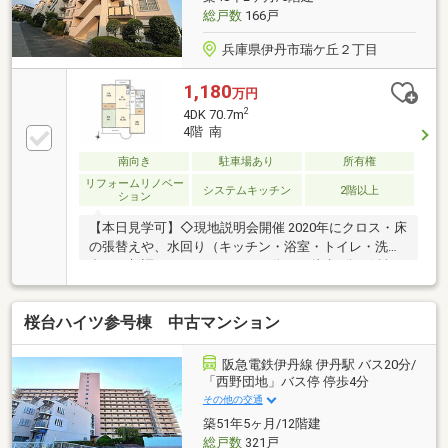
ス張り替え
総戸数
166戸
兵庫県伊丹市瑞ケ丘２丁目
1,180
万円
2
4DK 70.7m
4階 南
南向き
駐車場あり
所有権
リフォームリノベー
システムキッチン
2階以上
ション
【本日見学可】◇現地説明会開催 2020年にクロス・床
の張替えや、水回り（キッチン・浴室・トイレ・洗面
台）が新調されています。バス停から徒歩3分：阪急
伊丹線「伊丹」駅までバスでスムーズにアクセス可
能。
桜台ハイツ参号棟 中古マンション
阪急電鉄伊丹線 伊丹駅 バス20分/
「西野団地」バス停 停歩4分
その他の交通
築51年5ヶ月/12階建
総戸数
321戸