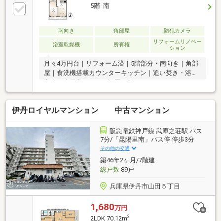
5階 南
南向き
角部屋
防犯カメラ
リフォームリノベー
浴室乾燥機
所有権
ション
月々4万円台｜リフォーム済｜5階部分・南向き｜角部
屋｜食洗機搭載カウンターキッチン｜追い焚き・浴乾
完備｜全居室エアコン設置可能
伊丹ロイヤルマンション 中古マンション
阪急電鉄神戸線 武庫之荘駅 バス
7分/「昆陽里南」バス停 停歩3分
その他の交通
築46年2ヶ月/7階建
総戸数
89戸
兵庫県伊丹市山田５丁目
1,680
万円
2
2LDK 70.12m