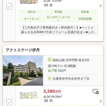
2
3LDK 75.01m
1階 南
南向き
専用庭
角部屋
モニタ付インターホ
オートロック
浴室乾燥機
ン
【三方角住戸で専用庭付き＋即内覧可！】■ペットと
暮らせる令和8年7月末リフォーム完成の住まい■シス
テムキッチン新調など室内設備充実■約15帖の広々と
したLDKでゆとりある暮らしを実現
アクトステージ伊丹
福知山線 北伊丹駅 徒歩5分
築19年11ヶ月/8階建
総戸数
303戸
兵庫県伊丹市北伊丹８丁目
3,280
万円
2
4LDK 69.59m
1階 西