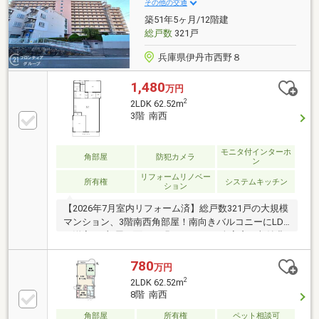
その他の交通
築51年5ヶ月/12階建
総戸数
321戸
兵庫県伊丹市西野８
1,480
万円
2
2LDK 62.52m
3階 南西
モニタ付インターホ
角部屋
防犯カメラ
ン
リフォームリノベー
所有権
システムキッチン
ション
【2026年7月室内リフォーム済】総戸数321戸の大規模
マンション、3階南西角部屋！南向きバルコニーにLDK
と洋室の2部屋が面した明るい2LDK。全室窓・収納豊
富で、公園徒歩2分と子育て環境も良好♪
780
万円
2
2LDK 62.52m
8階 南西
角部屋
所有権
ペット相談可