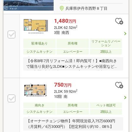
兵庫県伊丹市西野８丁目
1,480
万円
2
2LDK 62.52m
3階 南西
リフォームリノベー
駐車場あり
所有権
ション
システムキッチン
エレベーター
2階以上
【令和8年7月リフォーム済！即内覧可！】■南西向き
で陽当り良好な2LDK■システムキッチンや浴室など水
回り新調■専有面積62.52m2の広々LDKが魅力
750
万円
2
2LDK 59.92m
10階 南
南向き
所有権
ペット相談可
システムキッチン
エレベーター
2階以上
【オーナーチェンジ物件】年間現況収入75万6000円
（月賃料／6万3000円）【想定利回り約10．08％】