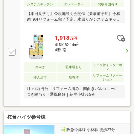
システムキッチン
エレベーター
間取り図有り
【本日見学可】◇現地説明会開催（要事前予約）令和
8年9月リフォーム完了予定。水回りがシステムキッチ
ン・ユニットバス・シャンプードレッサー・トイレ本
体・ウォシュレットまですべて新品に交換されます。
1,918
万円
2
4LDK 82.14m
4階 南
モニタ付インターホ
南向き
駐車場あり
ン
リフォームリノベー
即入居可
所有権
ション
月々4万円台｜リフォーム済み｜南向きバルコニーに
つき陽当り・通風良好｜花里小徒歩5分
桜台ハイツ参号棟
阪急今津線 小林駅 徒歩27分