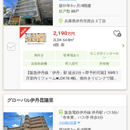
ニー◆8階建ての8階部分最上階◆オートロックシステ
築51年5ヶ月/8階建
ム採用◆宅配ボックス有り
総戸数
88戸
兵庫県伊丹市西台３丁目
2,190
万円
2
2LDK 64.8m
6階 南
モニタ付インターホ
南向き
駐車場あり
ン
浴室乾燥機
即入居可
所有権
【阪急伊丹線「伊丹」駅 徒歩2分＋即予約可能】R8年1
月室内リフォーム■LDK18.4帖、南向きリビングで陽当
たり良好■全居室収納付きで収納力も◎■6階部分につ
き眺望良好、開放感ある暮らし
グローバル伊丹昆陽里
阪急電鉄伊丹線 伊丹駅 バス5分/
「寺本東」バス停 停歩3分
その他の交通
築26年2ヶ月/6階建