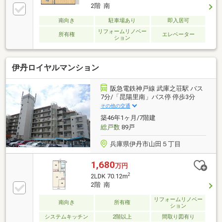
2階 南
南向き
駐車場あり
即入居可
リフォームリノベー
所有権
エレベーター
ション
伊丹ロイヤルマンション
阪急電鉄神戸線 武庫之荘駅 バス
7分/「昆陽里南」バス停 停歩3分
その他の交通
築46年1ヶ月/7階建
総戸数
89戸
兵庫県伊丹市山田５丁目
1,680
万円
2
2LDK 70.12m
2階 南
リフォームリノベー
南向き
所有権
ション
システムキッチン
2階以上
間取り図有り