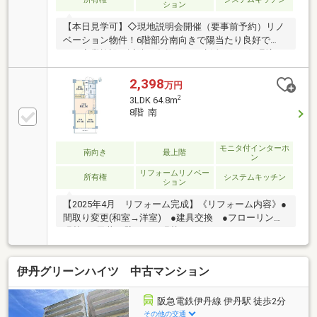
ション
【本日見学可】◇現地説明会開催（要事前予約）リノ
ベーション物件！6階部分南向きで陽当たり良好で
す。商業施設が近隣に多数あり、生活至便な住環境♪
駅徒歩2分の便利な立地です！
2,398
万円
2
3LDK 64.8m
8階 南
モニタ付インターホ
南向き
最上階
ン
リフォームリノベー
所有権
システムキッチン
ション
【2025年4月 リフォーム完成】《リフォーム内容》●
間取り変更(和室→洋室) ●建具交換 ●フローリング
張替 ●天井・壁クロス張替●クッションフロアシート
張替(洗面室・トイレ) ●巾木交換、●システムキッチ
ン(食洗機付)交換 ●ユニットバス交換 ●トイレ交
伊丹グリーンハイツ 中古マンション
換 ●洗面化粧台交換 ●下足箱交換 ●給湯器交換 ●
給排水管交換 ●コンセント・スイッチ移設新設、●ダ
ウンライト新設 ●網戸貼替 ●ハウスクリーニング
阪急電鉄伊丹線 伊丹駅 徒歩2分
等◆阪急伊丹線「伊丹」駅 徒歩2分◆南向きバルコ
その他の交通