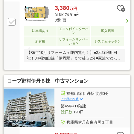
3,380
万円
2
3LDK 76.81m
3階 西
モニタ付インターホ
駐車場あり
即入居可
ン
リフォームリノベー
所有権
システムキッチン
ション
【R6年10月リフォーム＋即内覧可！】■2沿線利用可
能！JR福知山線「伊丹駅」まで徒歩2分■家族でゆった
り過ごせる和室付き3LDK■食器洗浄乾燥機を備えた便
利なシステムキッチン完備
コープ野村伊丹Ｂ棟 中古マンション
福知山線 伊丹駅 徒歩3分
その他の交通
築45年/11階建
総戸数
198戸
兵庫県伊丹市東有岡１丁目