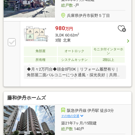
総戸数
-戸
兵庫県伊丹市荻野５丁目
980
万円
2
3LDK 60.62m
3階 北東
モニタ付インターホ
角部屋
オートロック
ン
所有権
システムキッチン
2階以上
◆月々2万円台◆頭金0円OK｜リフォーム履歴有り｜
角部屋二面バルコニーにつき通風・採光良好｜共用部
オートロック完備｜徒歩圏内生活施設充実｜天神川沿
いの静かな住宅地
藤和伊丹ホームズ
阪急伊丹線 伊丹駅 徒歩3分
その他の交通
築21年7ヶ月/15階建
総戸数
140戸