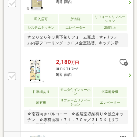
5階 南西
リフォームリノベー
即入居可
所有権
ション
システムキッチン
エレベーター
2階以上
☆２０２６年３月下旬リフォーム完成！☆●リフォー
ム内容フローリング・クロス全室貼替、キッチン新
調、ユニットバス新調、トイレ新調、建具新調、洗面
化粧台新調、洗濯パン新調、給湯器交換、ハウスクリ
ーニング等●南西向きバルコニー●３LDK ７１．７０
2,180
万円
㎡●各居室に収納あり！♪お気軽にお問い合わせくださ
2
3LDK 71.7m
い♪
8階 南西
モニタ付インターホ
駐車場あり
浴室乾燥機
ン
リフォームリノベー
所有権
エレベーター
ション
☆南西向きバルコニー ☆各居室収納有り☆独立キッ
チン ☆専有面積：７１．７０㎡／３ＬＤＫ【リフォ
ーム履歴】■２０２５年１１月■・全室クロス張替 ・
フローリング張替（洋室２室）・ＣＦ張替（トイレ・