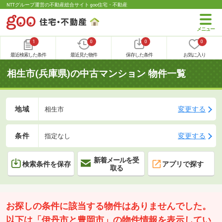
NTTグループ運営の不動産総合サイト goo住宅・不動産
1
0
0
0
最近検索した条件
最近見た物件
保存した条件
お気に入り
相生市(兵庫県)の中古マンション 物件一覧
地域
変更する
相生市
条件
変更する
指定なし
新着メールを受
検索条件を保存
アプリで探す
取る
お探しの条件に該当する物件はありませんでした。
以下は「伊丹市と豊岡市」の物件情報を表示してい