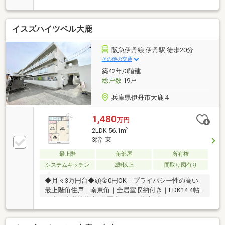
イスズハイツベル大鹿
阪急伊丹線 伊丹駅 徒歩20分
その他の交通
築42年/3階建
総戸数
19戸
兵庫県伊丹市大鹿４
1,480
万円
2
2LDK 56.1m
3階 東
最上階
角部屋
所有権
システムキッチン
2階以上
間取り図有り
◆月々3万円台◆頭金0円OK｜プライバシー性の高い
最上階角住戸｜南東角｜全居室収納付き｜LDK14.4帖
｜小・中学校徒歩5分圏内バス停徒歩3分