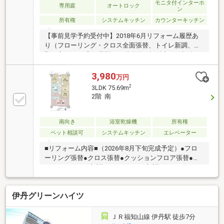
モニタ付インターホ
専用庭
オートロック
ン
所有権
システムキッチン
カウンターキッチン
【事前見学予約受付中】2018年6月リフォーム履歴あ
り（フローリング・クロス全面張替、トイレ新調、間
取り変更）JR北伊丹駅まで徒歩約5分と近く、大阪な
どの大都市圏へのアクセスが良好。
3,980
万円
2
3LDK 75.69m
2階 南
南向き
浴室乾燥機
所有権
ペット相談可
システムキッチン
エレベーター
■リフォーム内容■（2026年8月下旬完成予定）●フロ
ーリング張替●クロス張替●クッションフロア張替●シ
ステムキッチン新調●ユニットバス新調（サイズ
1418）●洗面化粧台新調●トイレ新調●給湯器交換●シ
ーリングライト新調●ハウスクリーニング等■おすすめ
伊丹グリーンハイツ
ポイント■・JR福知山線「北伊丹」駅 徒歩5分！・2
階部分 南向き住戸！・専有面積75.69㎡！ ・総戸数
303戸の大規模マンション！・浴室はゆとりのある
ＪＲ福知山線 伊丹駅 徒歩7分