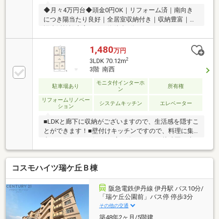
◆月々4万円台◆頭金0円OK｜リフォーム済｜南向き
につき陽当たり良好｜全居室収納付き｜収納豊富｜周
辺生活施設充実｜バス停徒歩3分
1,480
万円
2
3LDK 70.12m
3階 南西
モニタ付インターホ
駐車場あり
所有権
ン
リフォームリノベー
システムキッチン
エレベーター
ション
■LDKと廊下に収納がございますので、生活感を隠すこ
とができます！■壁付けキッチンですので、料理に集
中しやすく、リビングを広く使えます！■幼稚園・小
学校から徒歩10分以内にございますので、お子様の通
学も安心です！■水回りが集中しておりますので、家
コスモハイツ瑞ケ丘Ｂ棟
事動線良好です！■LDKと洋室が続き間になっており、
引き戸を開放すると、約18帖の大空間にすることも可
能です！■周辺には生活施設が揃っておりますので、
阪急電鉄伊丹線 伊丹駅 バス10分/
住みやすい環境になっております！■2022年3月にリフ
「瑞ケ丘公園前」バス停 停歩3分
ォーム歴あり！和室を洋室に変更・ガスコンロ交換・
その他の交通
建具交換・洗面台交換・浴室交換・給湯器交換・クロ
築48年2ヶ月/5階建