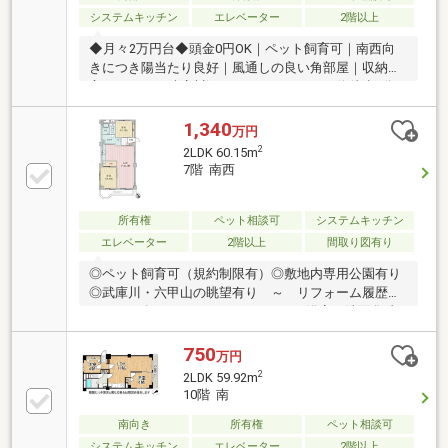
システムキッチン
エレベーター
2階以上
◆月々2万円台◆頭金0円OK｜ペット飼育可｜南西向
きにつき陽当たり良好｜風通しの良い角部屋｜収納豊
富｜のどかな武庫川沿いマンション｜バス停徒歩3分
｜徒歩圏内に生活施設有り
1,340
万円
2
2LDK 60.15m
7階 南西
所有権
ペット相談可
システムキッチン
エレベーター
2階以上
間取り図有り
◎ペット飼育可（規約制限有）◎敷地内専用公園有り
◎武庫川・六甲山の眺望有り ～ リフォーム履歴有
り（2023年6月） ～ ・キッチン、浴室、洗面化粧
台、トイレ交換 ・玄関収納新設 ・全室クロス貼
替 ・フロアタイル ・CF張替 ・建具交換 ・防水
750
万円
パン交換 ・インターホン交換
2
2LDK 59.92m
10階 南
南向き
所有権
ペット相談可
システムキッチン
エレベーター
2階以上