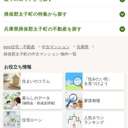
揖保郡太子町の特集から探す
兵庫県揖保郡太子町の不動産を探す
goo住宅・不動産
中古マンション
兵庫県
揖保郡太子町の中古マンション 物件一覧
お役立ち情報
「住みたい街」
住まいのコラム
を見つけよう
暮らしのデータ
家賃相場
(補助金・助成金情報)
人気タウン
住宅ローン
ランキング