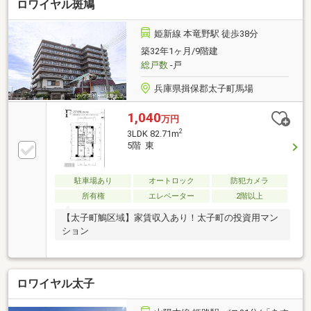
ロワイヤル斑鳩
姫新線 本竜野駅 徒歩38分
築32年1ヶ月/9階建
総戸数
-戸
兵庫県揖保郡太子町馬場
1,040
万円
2
3LDK 82.71m
5階 東
駐車場あり
オートロック
防犯カメラ
所有権
エレベーター
2階以上
【太子町鵤区域】家賃収入あり！太子町の投資用マン
ション
ロワイヤル太子