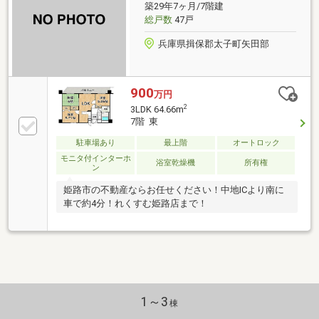
築29年7ヶ月/7階建
総戸数
47戸
兵庫県揖保郡太子町矢田部
900
万円
2
3LDK 64.66m
7階 東
駐車場あり
最上階
オートロック
モニタ付インターホ
浴室乾燥機
所有権
ン
姫路市の不動産ならお任せください！中地ICより南に
車で約4分！れくすむ姫路店まで！
1～3
棟