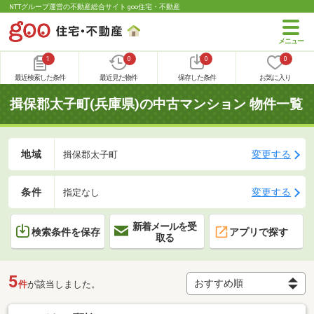
NTTグループ運営の不動産総合サイト goo住宅・不動産
1
0
0
0
最近検索した条件
最近見た物件
保存した条件
お気に入り
揖保郡太子町(兵庫県)の中古マンション 物件一覧
地域
変更する
揖保郡太子町
条件
変更する
指定なし
新着メールを受
検索条件を保存
アプリで探す
取る
5
件
が該当しました。