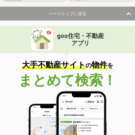
ページトップに戻る
goo住宅・不動産
アプリ
大手不動産サイト
物件
の
を
まとめて検索！