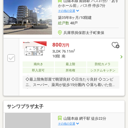
山陽本線 姫路駅 バス31分/「あす
かホール前」バス停 停歩7分
その他の交通
築35年8ヶ月/10階建
総戸数
48戸
兵庫県揖保郡太子町東保
800
万円
2
3LDK 76.11m
10階 南
南向き
最上階
防犯カメラ
即入居可
所有権
システムキッチン
◇最上階角部屋で眺望良好 ◇日当たり良好 ◇コンビ
ニ、スーパー、薬局が徒歩15分圏内 ◇落ち着いた住環
境
サンワプラザ太子
山陽本線 網干駅 徒歩22分
その他の交通