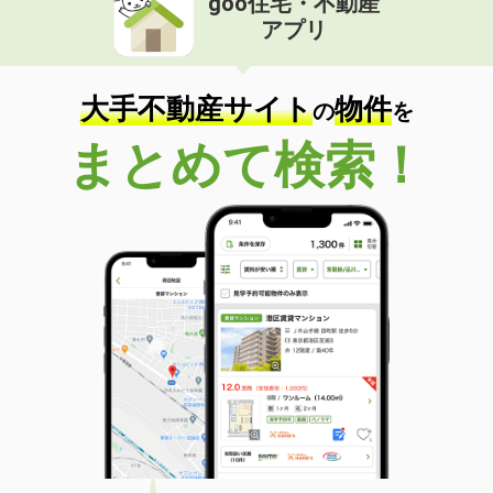
goo住宅・不動産
アプリ
大手不動産サイト
物件
の
を
まとめて検索！