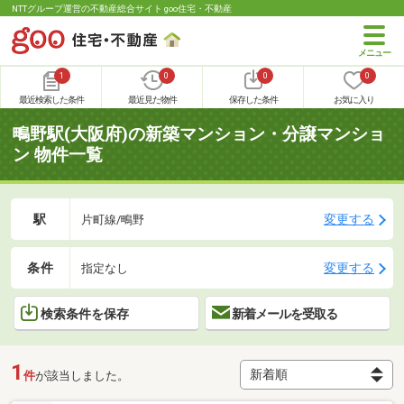
NTTグループ運営の不動産総合サイト goo住宅・不動産
1
0
0
0
最近検索した条件
最近見た物件
保存した条件
お気に入り
鴫野駅(大阪府)の新築マンション・分譲マンショ
ン 物件一覧
駅
変更する
片町線/鴫野
条件
変更する
指定なし
検索条件を保存
新着メールを受取る
1
件
が該当しました。