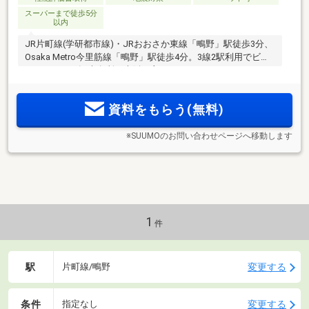
スーパーまで徒歩5分
以内
JR片町線(学研都市線)・JRおおさか東線「鴫野」駅徒歩3分、
Osaka Metro今里筋線「鴫野」駅徒歩4分。3線2駅利用でビジ
ネスエリアや観光名所、大阪の主要なポイントへスマートに
2
2
アプローチ。全邸南向き・総99邸、2LDK 52m
台～3LDK 70m
台。オール平面駐車場
資料をもらう(無料)
※SUUMOのお問い合わせページへ移動します
1
件
駅
変更する
片町線/鴫野
条件
変更する
指定なし