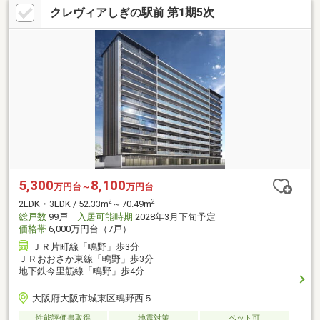
クレヴィアしぎの駅前 第1期5次
5,300
8,100
万円台～
万円台
2
2
2LDK・3LDK / 52.33m
～70.49m
総戸数
99戸
入居可能時期
2028年3月下旬予定
価格帯
6,000万円台（7戸）
ＪＲ片町線「鴫野」歩3分
ＪＲおおさか東線「鴫野」歩3分
地下鉄今里筋線「鴫野」歩4分
大阪府大阪市城東区鴫野西５
性能評価書取得
地震対策
ペット可