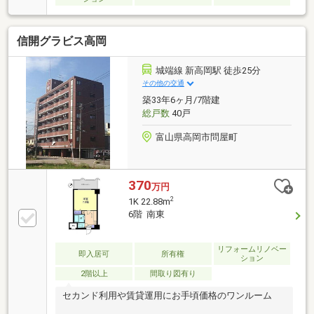
信開グラビス高岡
城端線 新高岡駅 徒歩25分
その他の交通
築33年6ヶ月/7階建
総戸数
40戸
富山県高岡市問屋町
370
万円
2
1K 22.88m
6階 南東
リフォームリノベー
即入居可
所有権
ション
2階以上
間取り図有り
セカンド利用や賃貸運用にお手頃価格のワンルーム