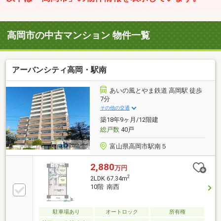
高岡市の中古マンション 物件一覧
アーバンシティ高岡・駅南
あいの風とやま鉄道 高岡駅 徒歩
7分
その他の交通
築18年9ヶ月/12階建
総戸数
40戸
富山県高岡市駅南５
2,880
万円
2
2LDK 67.34m
10階 南西
駐車場あり
オートロック
所有権