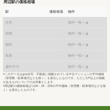
周辺駅の価格相場
駅
価格相場
物件
伏木
-
物件一覧へ
雨晴
-
物件一覧へ
能町
-
物件一覧へ
島尾
-
物件一覧へ
越中中川
-
物件一覧へ
※このデータはgoo住宅・不動産に掲載されている中古マンションの平均価格
（管理費・駐車場代などを除く）を算出したものです。ただし5戸以上の掲載
があるものについてのみ対象とします。
※周辺駅の価格相場は1LDK・2K・2DKの平均価格（管理費・駐車場代などを除
く）を算出したものです。