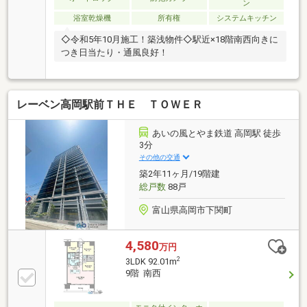
ン
浴室乾燥機
所有権
システムキッチン
◇令和5年10月施工！築浅物件◇駅近×18階南西向きに
つき日当たり・通風良好！
レーベン高岡駅前ＴＨＥ ＴＯＷＥＲ
あいの風とやま鉄道 高岡駅 徒歩
3分
その他の交通
築2年11ヶ月/19階建
総戸数
88戸
富山県高岡市下関町
4,580
万円
2
3LDK 92.01m
9階 南西