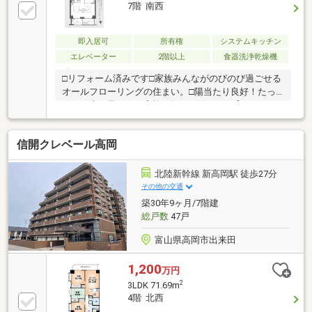
7階 南西
即入居可
所有権
システムキッチン
エレベーター
2階以上
食器洗浄乾燥機
□リフォーム済みです□家族みんながのびのび過ごせる
オールフローリングの住まい。□陽当たり良好！たっ
ぷりの光と風が、 家族の毎日を健やかに育みます。
□エレベーター有り、スムーズに移動できます。＼ぜ
ひ、中を見てみてください／
信開クレベール高岡
北陸新幹線 新高岡駅 徒歩27分
その他の交通
築30年9ヶ月/7階建
総戸数
47戸
富山県高岡市出来田
1,200
万円
2
3LDK 71.69m
4階 北西