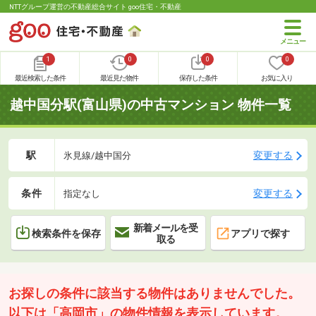
NTTグループ運営の不動産総合サイト goo住宅・不動産
1
0
0
0
最近検索した条件
最近見た物件
保存した条件
お気に入り
越中国分駅(富山県)の中古マンション 物件一覧
駅
変更する
氷見線/越中国分
条件
変更する
指定なし
新着メールを受
検索条件を保存
アプリで探す
取る
お探しの条件に該当する物件はありませんでした。
以下は「高岡市」の物件情報を表示しています。