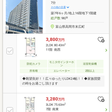
広々とした独立型洗面台＆収納完備2沿線2駅、またJR
7分
北陸新幹線「新高岡」駅も利用可東京駅・上野駅まで
その他の交通
約2時間半でアクセス可能ですお問い合わせはキヨシ
築7年6ヶ月/地上16階地下1階建
ハウジングへ！
総戸数
98戸
富山県高岡市末広町
3,800
万円
2
2LDK 80.43m
11階 南西
モニタ付インターホ
防犯カメラ
浴室乾燥機
ン
所有権
エレベーター
2階以上
◆眺望良好！！広々ゆったりLDK24帖！！◆家族団欒
の時をお過ごし頂けます
3,280
万円
2
3LDK 75.63m
7階 南東