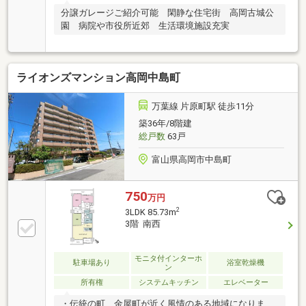
分譲ガレージご紹介可能 閑静な住宅街 高岡古城公
園 病院や市役所近郊 生活環境施設充実
ライオンズマンション高岡中島町
万葉線 片原町駅 徒歩11分
築36年/8階建
総戸数
63戸
富山県高岡市中島町
750
万円
2
3LDK 85.73m
3階 南西
モニタ付インターホ
駐車場あり
浴室乾燥機
ン
所有権
システムキッチン
エレベーター
・伝統の町、金屋町が近く風情のある地域になりま