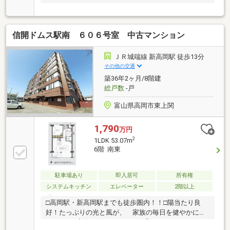
信開ドムス駅南 ６０６号室 中古マンション
ＪＲ城端線 新高岡駅 徒歩13分
その他の交通
築36年2ヶ月/8階建
総戸数
-戸
富山県高岡市東上関
1,790
万円
2
1LDK 53.07m
6階 南東
駐車場あり
即入居可
所有権
システムキッチン
エレベーター
2階以上
□高岡駅・新高岡駅までも徒歩圏内！！□陽当たり良
好！たっぷりの光と風が、 家族の毎日を健やかに育
みます。□家族みんながのびのび過ごせるオールフロ