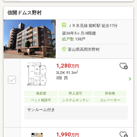
ーリングの住まい。□エレベーター有り、スムーズに
移動できます。□バルコニーは光と風を浴びる心地よ
信開ドムス野村
い空間です。＼ぜひ、中を見てみてください／
ＪＲ氷見線 能町駅 徒歩17分
築36年5ヶ月/8階建
総戸数
138戸
富山県高岡市野村
1,280
万円
2
3LDK 91.3m
3階 西
角部屋
即入居可
所有権
ペット相談可
システムキッチン
エレベーター
サンルーム付き
1,990
万円