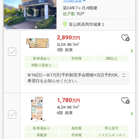
その他の交通
築24年7ヶ月/8階建
総戸数
70戸
富山県高岡市城東１
2,890
万円
2
3LDK 88.7m
5階 南東
駐車場あり
所有権
2階以上
間取り図有り
8/16(日)～8/17(月)予約制見学会開催※当日予約OK。ご
希望日をお知らせください。
1,780
万円
2
4LDK 88.7m
6階 南東
駐車場あり
角部屋
即入居可
床暖房
所有権
システムキッチン