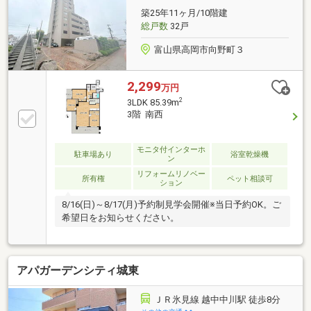
築25年11ヶ月/10階建
総戸数
32戸
富山県高岡市向野町３
2,299
万円
2
3LDK 85.39m
3階 南西
モニタ付インターホ
駐車場あり
浴室乾燥機
ン
リフォームリノベー
所有権
ペット相談可
ション
8/16(日)～8/17(月)予約制見学会開催※当日予約OK。ご
希望日をお知らせください。
アパガーデンシティ城東
ＪＲ氷見線 越中中川駅 徒歩8分