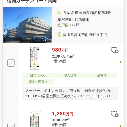
信開ガーデンコート高岡
万葉線 市民病院前駅 徒歩3分
築29年8ヶ月/8階建
総戸数
117戸
富山県高岡市向野町４丁目
980
万円
2
2LDK 68.75m
1階 南西
駐車場あり
即入居可
所有権
間取り図有り
スーパー、イオン高岡店、市役所、病院が徒歩圏内。
2ＬＤＫの居室空間に広めのバルコニー。3口コンロで
お料理も楽しみ。 共用部には不在時の配達も宅配BOX
に防犯カメラ完備。広めのエントランスロビー。
1,280
万円
2
3LDK 72m
5階 南西