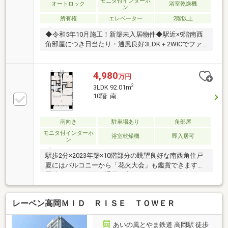
モニタ付インターホ
オートロック
浴室乾燥機
ン
所有権
エレベーター
2階以上
◆令和5年10月施工！新築未入居物件◆駅近×9階南西
角部屋につき日当たり・通風良好3LDK＋2WICでファ
ミリーにもオススメ！
4,980
万円
2
3LDK 92.01m
10階 南
南向き
駐車場あり
角部屋
モニタ付インターホ
浴室乾燥機
即入居可
ン
駅歩2分×2023年築×10階部分の眺望良好な南西角住戸
夏にはバルコニーから「花火大会」も鑑賞できます高
層階につき、陽当＆通風も良好ランドリーやジム、コ
ンシェルジュやゲストルームなど充実した共有施設を
完備しております３LDK＋WIC×2ヶ所完備アイランド
レーベン高岡ＭＩＤ ＲＩＳＥ ＴＯＷＥＲ
キッチン＆パントリー完備のLDKは22.5帖洋室5.5帖の
可動間仕切りを開けると、約28帖の広々LDKとしても
ご利用いただけます1坪超の洗面所にはシャワー付の
あいの風とやま鉄道 高岡駅 徒歩