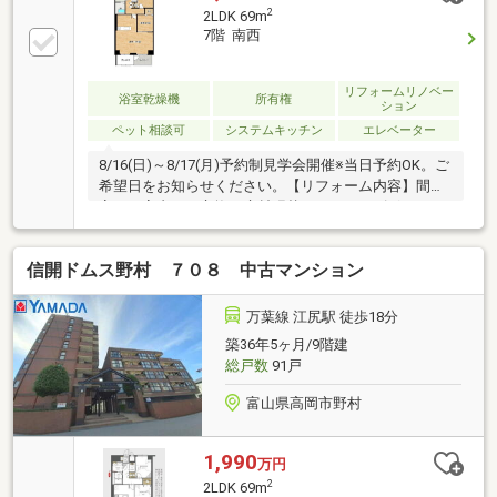
2
2LDK 69m
7階 南西
リフォームリノベー
浴室乾燥機
所有権
ション
ペット相談可
システムキッチン
エレベーター
8/16(日)～8/17(月)予約制見学会開催※当日予約OK。ご
希望日をお知らせください。【リフォーム内容】間取
変更、室内ドア交換、床材張替え、シューズボックス
交換、クロス張替え【おすすめポイント】・本物件は
条件により住宅ローン減税が適用されます。・お客様
信開ドムス野村 ７０８ 中古マンション
に合わせたローンの組み方や金融機関をご提案。住宅
ローンが初めての方でもお気軽にご相談ください。
万葉線 江尻駅 徒歩18分
築36年5ヶ月/9階建
総戸数
91戸
富山県高岡市野村
1,990
万円
2
2LDK 69m