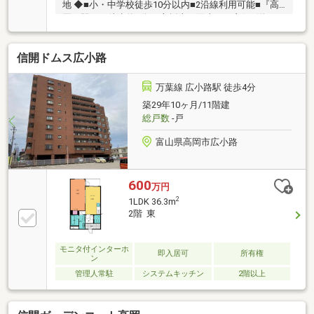
地 ◆■小・中学校徒歩10分以内■2沿線利用可能■『高
岡』駅から徒歩約3分■3方採光・陽当たり良好■洋服や
スーツケースなどが収納できる大型ウォークインクロ
ーゼット■徒歩圏内にスーパーやコンビニなどが揃う
信開ドムス広小路
暮らしやすい住環境※バルコニー面積調査中
万葉線 広小路駅 徒歩4分
築29年10ヶ月/11階建
総戸数
-戸
富山県高岡市広小路
600
万円
2
1LDK 36.3m
2階 東
モニタ付インターホ
即入居可
所有権
ン
管理人常駐
システムキッチン
2階以上