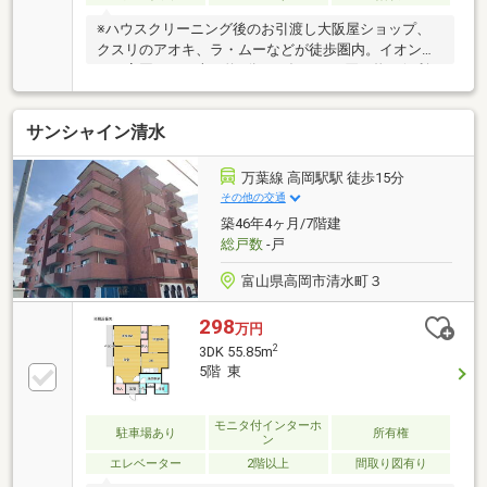
※ハウスクリーニング後のお引渡し大阪屋ショップ、
クスリのアオキ、ラ・ムーなどが徒歩圏内。イオンモ
ール高岡までも車で約5分と、毎日のお買い物に便利
な立地です。幹線道路が近く便利な立地ながら、周辺
は静かで穏やかな住宅街。暮らしやすい住環境が整っ
サンシャイン清水
ています。6階建ての2階部分で、エレベーター・階段
どちらも利用しやすいお部屋です。2018年にリフォー
ム済み。内窓を施工し、断熱性を高めています。
万葉線 高岡駅駅 徒歩15分
その他の交通
築46年4ヶ月/7階建
総戸数
-戸
富山県高岡市清水町３
298
万円
2
3DK 55.85m
5階 東
モニタ付インターホ
駐車場あり
所有権
ン
エレベーター
2階以上
間取り図有り