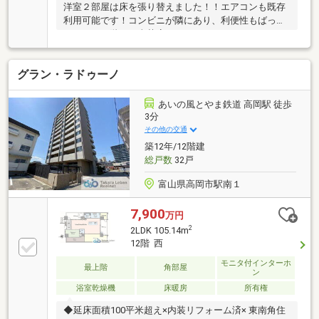
洋室２部屋は床を張り替えました！！エアコンも既存
利用可能です！コンビニが隣にあり、利便性もばっち
りです！１階には喫茶店もあります！
グラン・ラドゥーノ
あいの風とやま鉄道 高岡駅 徒歩
3分
その他の交通
築12年/12階建
総戸数
32戸
富山県高岡市駅南１
7,900
万円
2
2LDK 105.14m
12階 西
モニタ付インターホ
最上階
角部屋
ン
浴室乾燥機
床暖房
所有権
◆延床面積100平米超え×内装リフォーム済× 東南角住