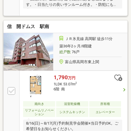
す。・日当たりの良いサンルーム付き。・防犯にも安
全なオートロック完備。・ＴＶモニター付インターホ
ンでセキュリティ面に配慮されています。・周辺は商
業施設・公共施設も充実、生活利便性も良好です。
信 開ドムス 駅南
（ライフインフォメーション）・クスリのアオキ金屋
本町店（スーパー） 徒歩8分（約570ｍ）・ファミリ
ーマート高岡金屋町店 徒歩7分（約560ｍ）・高岡市
ＪＲ氷見線 高岡駅 徒歩11分
立川原保育園 徒歩7分（約500ｍ）・高岡市立博労小
築36年2ヶ月/8階建
学校 徒歩9分（約710ｍ）・富山厚生連高岡病院 徒
総戸数
76戸
歩15分（約1200ｍ）・高岡横田郵便局 徒歩4分（約
310m）
富山県高岡市東上関
1,790
万円
2
1LDK 53.07m
6階 南
南向き
浴室乾燥機
所有権
リフォームリノベー
システムキッチン
エレベーター
ション
8/16(日)～8/17(月)予約制見学会開催※当日予約OK。ご
希望日をお知らせください。