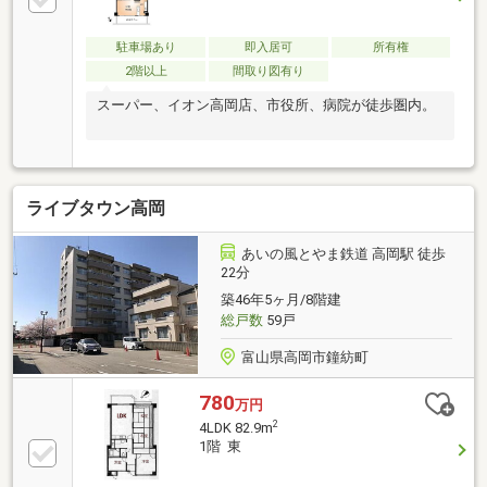
駐車場あり
即入居可
所有権
2階以上
間取り図有り
スーパー、イオン高岡店、市役所、病院が徒歩圏内。
ライブタウン高岡
あいの風とやま鉄道 高岡駅 徒歩
22分
築46年5ヶ月/8階建
総戸数
59戸
富山県高岡市鐘紡町
780
万円
2
4LDK 82.9m
1階 東