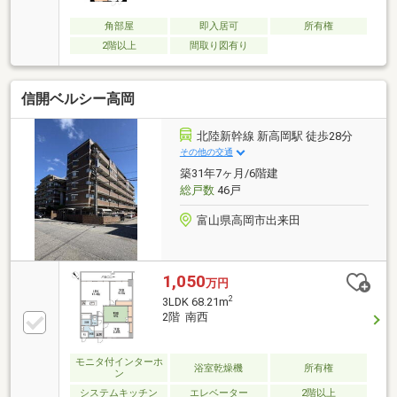
角部屋
即入居可
所有権
2階以上
間取り図有り
信開ベルシー高岡
北陸新幹線 新高岡駅 徒歩28分
その他の交通
築31年7ヶ月/6階建
総戸数
46戸
富山県高岡市出来田
1,050
万円
2
3LDK 68.21m
2階 南西
モニタ付インターホ
浴室乾燥機
所有権
ン
システムキッチン
エレベーター
2階以上