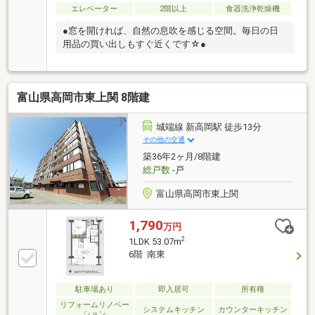
エレベーター
2階以上
食器洗浄乾燥機
●窓を開ければ、自然の息吹を感じる空間。毎日の日
用品の買い出しもすぐ近くです☆●
富山県高岡市東上関 8階建
城端線 新高岡駅 徒歩13分
その他の交通
築36年2ヶ月/8階建
総戸数
-戸
富山県高岡市東上関
1,790
万円
2
1LDK 53.07m
6階 南東
駐車場あり
即入居可
所有権
リフォームリノベー
システムキッチン
カウンターキッチン
ション