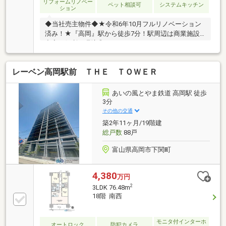
リフォームリノベー
ペット相談可
システムキッチン
ション
◆当社売主物件◆★令和6年10月フルリノベーション
済み！★『高岡』駅から徒歩7分！駅周辺は商業施設
充実で便利な環境◎
レーベン高岡駅前 ＴＨＥ ＴＯＷＥＲ
あいの風とやま鉄道 高岡駅 徒歩
3分
その他の交通
築2年11ヶ月/19階建
総戸数
88戸
富山県高岡市下関町
4,380
万円
2
3LDK 76.48m
18階 南西
モニタ付インターホ
オートロック
防犯カメラ