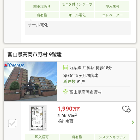
モニタ付インターホ
駐車場あり
即入居可
ン
所有権
オール電化
エレベーター
オール電化
富山県高岡市野村 9階建
万葉線 江尻駅 徒歩18分
築36年5ヶ月/9階建
総戸数
91戸
富山県高岡市野村
1,990
万円
2
2LDK 69m
7階 南西
即入居可
所有権
システムキッチン