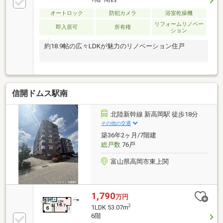
オートロック
防犯カメラ
浴室乾燥機
リフォームリノベー
即入居可
所有権
ション
約18.9帖の広々LDKが魅力のリノベーション住戸
信開ドムス駅南
北陸新幹線 新高岡駅 徒歩18分
その他の交通
築36年2ヶ月/7階建
総戸数
76戸
富山県高岡市東上関
1,790
万円
2
1LDK 53.07m
6階