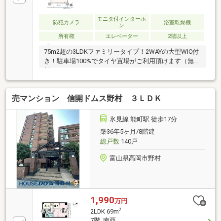
モニタ付インターホ
防犯カメラ
浴室乾燥機
ン
所有権
エレベーター
2階以上
75m2超の3LDKファミリータイプ！2WAYの大型WIC付
き！駐車場100%でタイヤ置場がご利用頂けます（無
料）
売マンション 信開ドムス野村 ３ＬＤＫ
氷見線 能町駅 徒歩17分
築36年5ヶ月/8階建
総戸数
140戸
富山県高岡市野村
1,990
万円
2
2LDK 69m
7階 南西