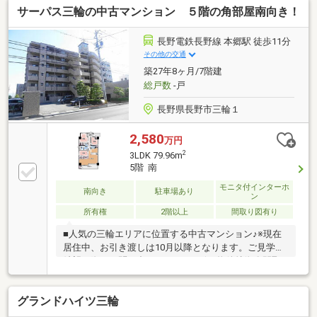
サーパス三輪の中古マンション ５階の角部屋南向き！
備
長野電鉄長野線 本郷駅 徒歩11分
その他の交通
築27年8ヶ月/7階建
総戸数
-戸
長野県長野市三輪１
2,580
万円
2
3LDK 79.96m
5階 南
モニタ付インターホ
南向き
駐車場あり
ン
所有権
2階以上
間取り図有り
■人気の三輪エリアに位置する中古マンション♪※現在
居住中、お引き渡しは10月以降となります。ご見学ご
希望の際はお問い合わせください☆■物件特徴〇間取
りは３LDK、広々20帖のLDKが魅力です☆〇嬉しい都
市ガス仕様♪〇５階角部屋、南向きで日当たり良好♪〇
グランドハイツ三輪
ペット不可■周辺環境〇小学校：徒歩約15分〇中学
校：徒歩約18分〇セブンイレブン三輪店：徒歩３分〇