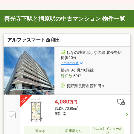
善光寺下駅と桐原駅の中古マンション 物件一覧
アルファスマート西和田
しなの鉄道北しなの線 北長野駅
徒歩20分
その他の交通
築2年8ヶ月/10階建
総戸数
69戸
長野県長野市西和田１
4,080
万円
2
3LDK 70.86m
9階 南
モニタ付インターホ
南向き
駐車場あり
ン