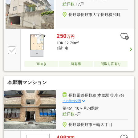
総戸数
17戸
長野県長野市大字長野横沢町
250
万円
2
1DK 32.76m
1階 南
南向き
所有権
間取り図有り
本郷南マンション
長野電鉄長野線 本郷駅 徒歩7分
その他の交通
築46年10ヶ月/4階建
総戸数
-戸
長野県長野市三輪３丁目
499