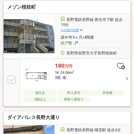
メゾン桜枝町
長野電鉄長野線 善光寺下駅 徒歩
15分
その他の交通
築41年5ヶ月/4階建
総戸数
-戸
長野県長野市大字長野桜枝町
180
万円
2
1K 24.06m
3階 南
南向き
即入居可
所有権
2階以上
間取り図有り
ダイアパレス長野大通り
長野電鉄長野線 権堂駅 徒歩3分