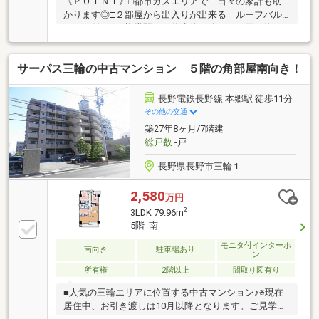
《ＰＯＩＮＴ》□都市ガスエリアで 日々の家計も助
かります◎□２部屋から出入りが出来る ルーフバル
コニー付き！□権堂駅より徒歩約４分！ お買い物な
どにも便利な立地！■【０１２０－７０－３３７３】
へお気軽にお問い合わせください☆■【ララハウス
サーパス三輪の中古マンション ５階の角部屋南向き！
長野支店】で検索♪ 最新情報を毎日更新中で
す！ 弊社ホームページをご利用くださいませ☆☆
長野電鉄長野線 本郷駅 徒歩11分
その他の交通
築27年8ヶ月/7階建
総戸数
-戸
長野県長野市三輪１
2,580
万円
2
3LDK 79.96m
5階 南
モニタ付インターホ
南向き
駐車場あり
ン
所有権
2階以上
間取り図有り
■人気の三輪エリアに位置する中古マンション♪※現在
居住中、お引き渡しは10月以降となります。ご見学ご