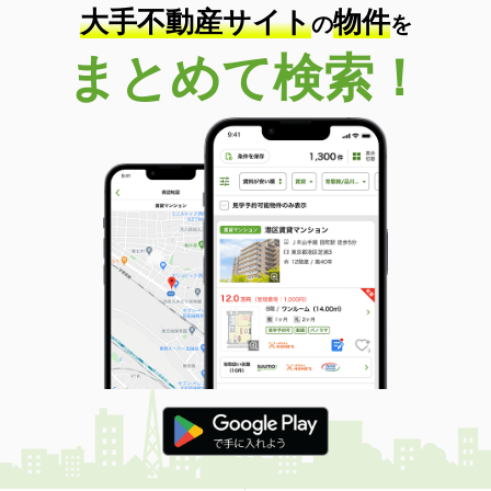
大手不動産サイト
物件
の
を
まとめて検索！