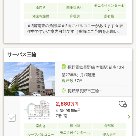
モニタ付インターホ
南向き
駐車場あり
ン
浴室乾燥機
床暖房
所有権
☆2階南東の角部屋☆2面にバルコニーがあります☆居
住中ですがご案内可能です（事前にご予約をお願いし
ます）☆広い専有面積（27.84坪）☆幅の広いリビン
グダイニング16.3帖☆ペット飼育可能☆隣接に月極駐
車場あり（1台4000円）☆南面1.8ｍの広いバルコニー
サーパス三輪
☆東面にもサービスバルコニーあり
長野電鉄長野線 本郷駅 徒歩10分
築27年8ヶ月/7階建
総戸数
37戸
長野県長野市三輪１
2,880
万円
2
4LDK 95.58m
7階 南
南向き
最上階
角部屋
モニタ付インターホ
ルーフバルコニー
即入居可