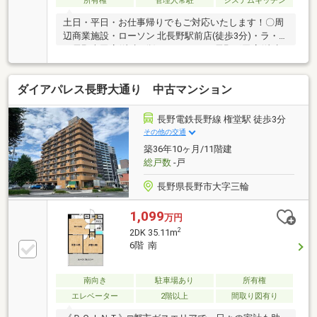
所有権
管理人常駐
システムキッチン
土日・平日・お仕事帰りでもご対応いたします！〇周
辺商業施設・ローソン 北長野駅前店(徒歩3分)・ラ・ム
ー長野吉田店(徒歩4分)・ウエルシア 長野稲田店(徒歩
15分)●ONETEAM不動産なら資金計画からサポート●ロ
ーンに不安事ございませんか？弊社はお客様に合った
ダイアパレス長野大通り 中古マンション
ローンのご提案いたします♪【月額費用】管理組合管
理費：5000円駐車場：2700円駐輪場（3台）：150円住
宅会管理費：7900円修繕積立金：13070円駐車場修繕
長野電鉄長野線 権堂駅 徒歩3分
積立金：10330円 合計39150円【備考】・ペット不
その他の交通
可・現状渡し・引渡時期 即可能＊エアコン故障して
築36年10ヶ月/11階建
います。
総戸数
-戸
長野県長野市大字三輪
1,099
万円
2
2DK 35.11m
6階 南
南向き
駐車場あり
所有権
エレベーター
2階以上
間取り図有り