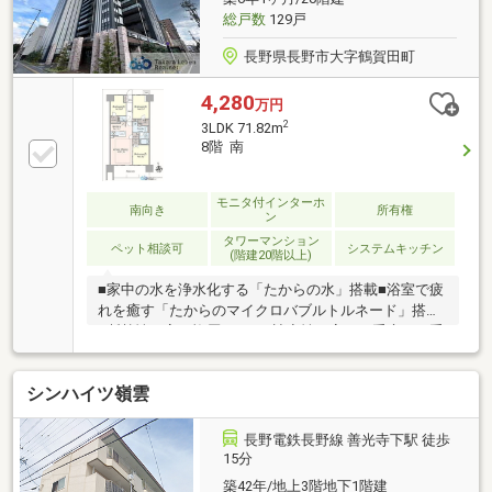
総戸数
129戸
長野県長野市大字鶴賀田町
4,280
万円
2
3LDK 71.82m
8階 南
モニタ付インターホ
南向き
所有権
ン
タワーマンション
ペット相談可
システムキッチン
(階建20階以上)
■家中の水を浄水化する「たからの水」搭載■浴室で疲
れを癒す「たからのマイクロバブルトルネード」搭載
■断熱性の高い複層ガラス■遮音性が高い二重床・二重
天井構造■お部屋割りに困らない全居室収納付き■ペッ
ト相談（使用細則あり）
シンハイツ嶺雲
長野電鉄長野線 善光寺下駅 徒歩
15分
築42年/地上3階地下1階建