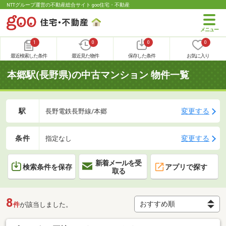
NTTグループ運営の不動産総合サイト goo住宅・不動産
1
0
0
0
最近検索した条件
最近見た物件
保存した条件
お気に入り
本郷駅(長野県)の中古マンション 物件一覧
駅
変更する
長野電鉄長野線/本郷
条件
変更する
指定なし
新着メールを受
検索条件を保存
アプリで探す
取る
8
件
が該当しました。