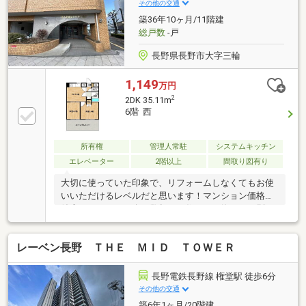
その他の交通
築36年10ヶ月/11階建
総戸数
-戸
長野県長野市大字三輪
1,149
万円
2
2DK 35.11m
6階 西
所有権
管理人常駐
システムキッチン
エレベーター
2階以上
間取り図有り
大切に使っていた印象で、リフォームしなくてもお使
いいただけるレベルだと思います！マンション価格が
値上がりしている今、数年だけ住んで、飽きたら別の
場所へ転居しても良い価格の物件だと思います。
レーベン長野 ＴＨＥ ＭＩＤ ＴＯＷＥＲ
長野電鉄長野線 権堂駅 徒歩6分
その他の交通
築6年1ヶ月/20階建