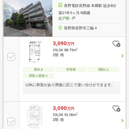
クスリのアオキ三輪東店：徒歩３分〇DCM北長野通
長野電鉄長野線 本郷駅 徒歩8分
店：車２分〇新規オープン！Aコープ北長野店：車２
築21年5ヶ月/6階建
分〇デリシアスーパー三輪店：車２分〇JR北長野駅：
総戸数
-戸
車４分■現況、クリーニング（売主負担）してお引き
渡しとなります
長野県長野市三輪４
3,090
万円
2
3SLDK 88.75m
2階 南
南向き
所有権
2階以上
間取り図有り
LDKに和室があり用途に応じて使い分けができます。
3,090
万円
2
3SLDK 92.06m
2階 南