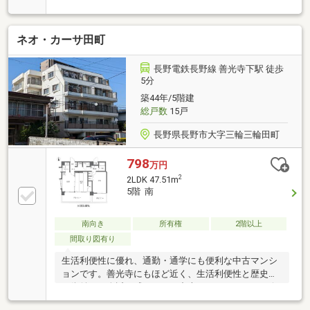
希望の際はお問い合わせください☆■物件特徴〇間取
りは３LDK、広々20帖のLDKが魅力です☆〇嬉しい都
市ガス仕様♪〇５階角部屋、南向きで日当たり良好♪〇
ネオ・カーサ田町
ペット不可■周辺環境〇小学校：徒歩約15分〇中学
校：徒歩約18分〇セブンイレブン三輪店：徒歩３分〇
クスリのアオキ三輪東店：徒歩３分〇DCM北長野通
長野電鉄長野線 善光寺下駅 徒歩
店：車２分〇新規オープン！Aコープ北長野店：車２
5分
分〇デリシアスーパー三輪店：車２分〇JR北長野駅：
築44年/5階建
車４分■現況、クリーニング（売主負担）してお引き
総戸数
15戸
渡しとなります
長野県長野市大字三輪三輪田町
798
万円
2
2LDK 47.51m
5階 南
南向き
所有権
2階以上
間取り図有り
生活利便性に優れ、通勤・通学にも便利な中古マンシ
ョンです。善光寺にもほど近く、生活利便性と歴史あ
る街並みを身近に感じられる中古マンションです。令
和8年度固定資産税額１０５，９００円、現状渡し。