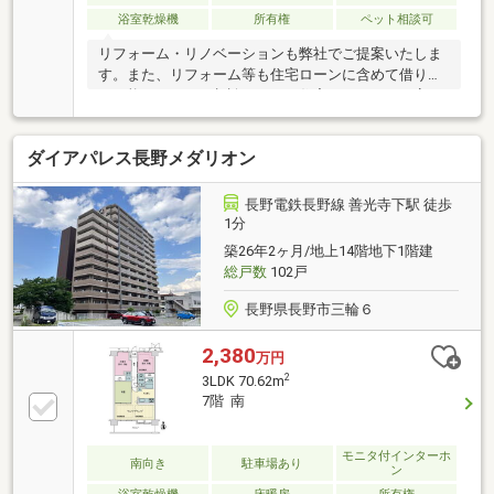
浴室乾燥機
所有権
ペット相談可
リフォーム・リノベーションも弊社でご提案いたしま
す。また、リフォーム等も住宅ローンに含めて借り入
れ可能ですのでご相談下さい！住宅ローンのご不安
や、資金計画等のご相談もお任せ下さい！全力でサポ
ートいたします！！！
ダイアパレス長野メダリオン
長野電鉄長野線 善光寺下駅 徒歩
1分
築26年2ヶ月/地上14階地下1階建
総戸数
102戸
長野県長野市三輪６
2,380
万円
2
3LDK 70.62m
7階 南
モニタ付インターホ
南向き
駐車場あり
ン