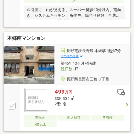
ン
即引渡可、山が見える、スーパー 徒歩10分以内、南向
き、システムキッチン、角住戸、陽当り良好、全居室
収納、ＬＤＫ１５畳以上、総合病院 徒歩10分以内、和
室、最上階・上階なし、シャワー付洗面化粧台、対面
式キッチン、セキュリティ充実、３面採光、２面以上
本郷南マンション
バルコニー、南面バルコニー、オートバス、高速ネッ
ト対応、温水洗浄便座、ＴＶモニタ付インターホン、
通風良好、眺望良好、BS・CS・CATV、ルーフバルコ
長野電鉄長野線 本郷駅 徒歩7分
ニー、エレベーター
その他の交通
築46年10ヶ月/4階建
総戸数
-戸
長野県長野市三輪３丁目
499
万円
2
3DK 50.1m
2階 南
南向き
即入居可
所有権
2階以上