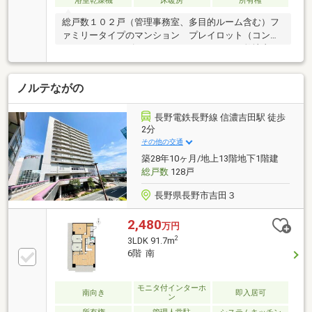
浴室乾燥機
床暖房
所有権
総戸数１０２戸（管理事務室、多目的ルーム含む）フ
ァミリータイプのマンション プレイロット（コンビ
ネーションキッズガーデン）もあります。 敷地内
は、車路と歩行路の動線が区別されているので、安心
感があります。
ノルテながの
長野電鉄長野線 信濃吉田駅 徒歩
2分
その他の交通
築28年10ヶ月/地上13階地下1階建
総戸数
128戸
長野県長野市吉田３
2,480
万円
2
3LDK 91.7m
6階 南
モニタ付インターホ
南向き
即入居可
ン