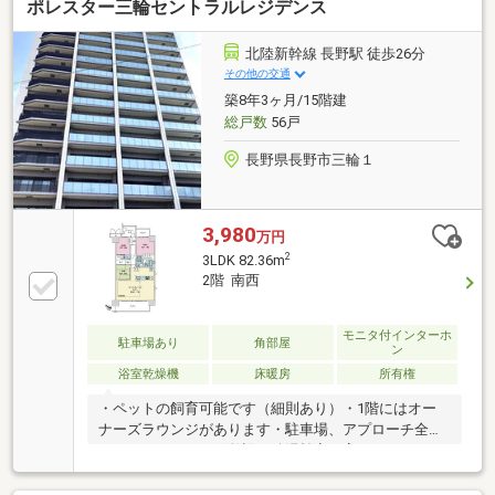
ポレスター三輪セントラルレジデンス
北陸新幹線 長野駅 徒歩26分
その他の交通
築8年3ヶ月/15階建
総戸数
56戸
長野県長野市三輪１
3,980
万円
2
3LDK 82.36m
2階 南西
モニタ付インターホ
駐車場あり
角部屋
ン
浴室乾燥機
床暖房
所有権
・ペットの飼育可能です（細則あり）・1階にはオー
ナーズラウンジがあります・駐車場、アプローチ全て
ロードヒーティング敷設・給湯効率の高いエコジョー
ズを採用してます・1台無料平置き駐車場、駐輪場無
料・オーナーズラウンジ、タイヤ置き場（1台分）完