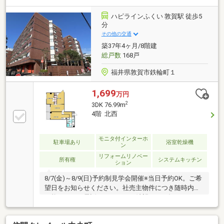
校まで約190ｍ（徒歩約3分）・松陵中学校まで約1700
ｍ（徒歩22分）・バロー木崎店様まで約500ｍ（車1
ハピラインふくい 敦賀駅 徒歩5
分）・ローソン敦賀木崎店様まで約350ｍ（車約1分）
分
その他の交通
築37年4ヶ月/8階建
総戸数
168戸
福井県敦賀市鉄輪町１
1,699
万円
2
3DK 76.99m
4階 北西
モニタ付インターホ
駐車場あり
浴室乾燥機
ン
リフォームリノベー
所有権
システムキッチン
ション
8/7(金)～8/9(日)予約制見学会開催※当日予約OK。ご希
望日をお知らせください。社売主物件につき随時内覧
可能です。お電話かメールでご希望日をお知らせくだ
さい。【リフォーム内容】クリーニング、鍵交換、雨
漏り点検、設備点検システムキッチン交換、ユニット