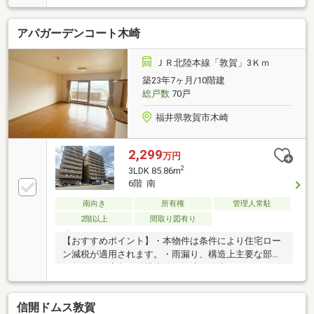
のバルコニー付き物件です。価格は1590万円です。新
しいお住まいにいかがでしょうか。多くの方に好評
アパガーデンコート木崎
な、清潔感のある室内が魅力の中古マンションです。
ＪＲ北陸本線「敦賀」3Ｋｍ
築23年7ヶ月/10階建
総戸数
70戸
福井県敦賀市木崎
2,299
万円
2
3LDK 85.86m
6階 南
南向き
所有権
管理人常駐
2階以上
間取り図有り
【おすすめポイント】・本物件は条件により住宅ロー
ン減税が適用されます。・雨漏り、構造上主要な部分
の欠陥や・腐食、給排水管の故障や漏水についてお引
渡しより２年間保証。・お客様に合わせたローンの組
み方や金融機関をご提案。住宅ローンが初めての方で
信開ドムス敦賀
もお気軽にご相談ください。【周辺施設】・中央小学