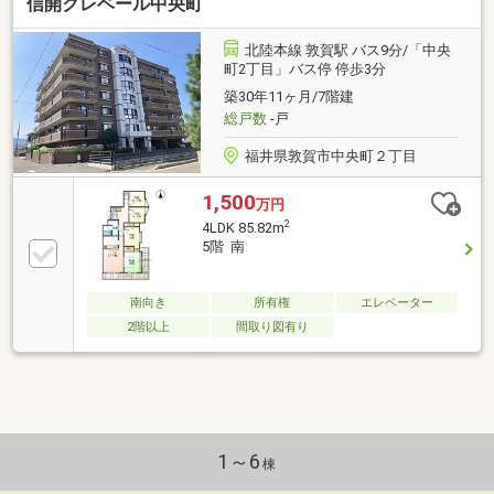
信開クレベール中央町
バス交換、トイレ交換、洗面化粧台交換間取変更、玄
関扉交換、室内ドア（一部）交換、床材上張り、シュ
ーズボックス交換、クロス張替え給湯器交換、インタ
北陸本線 敦賀駅 バス9分/「中央
ーホン設置、火災警報器設置、照明器具交換周【おす
町2丁目」バス停 停歩3分
すめポイント】・本物件は条件により住宅ローン減税
築30年11ヶ月/7階建
が適用されます。設・新品の照明器具設置予定なので
総戸数
-戸
入
福井県敦賀市中央町２丁目
1,500
万円
2
4LDK 85.82m
5階 南
南向き
所有権
エレベーター
2階以上
間取り図有り
1～6
棟