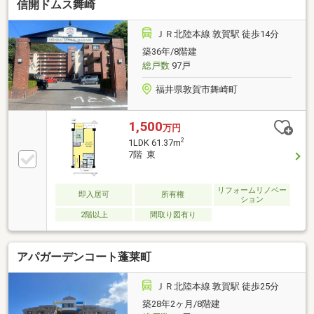
信開ドムス舞崎
ＪＲ北陸本線 敦賀駅 徒歩14分
築36年/8階建
総戸数
97戸
福井県敦賀市舞崎町
1,500
万円
2
1LDK 61.37m
7階 東
リフォームリノベー
即入居可
所有権
ション
2階以上
間取り図有り
アパガーデンコート蓬莱町
ＪＲ北陸本線 敦賀駅 徒歩25分
築28年2ヶ月/8階建