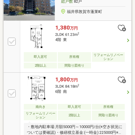
総戸数
82戸
福井県敦賀市蓬莱町
1,380
万円
2
2LDK 61.23m
4階 東
リフォームリノベー
即入居可
所有権
ション
2階以上
間取り図有り
1,800
万円
2
3LDK 84.18m
6階 南
南向き
即入居可
所有権
リフォームリノベー
2階以上
間取り図有り
ション
・敷地内駐車場:月額5000円～10000円/台(※空き状況に
ついては要確認)・修繕積立基金:(一時金):225000円※車