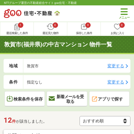
NTTグループ運営の不動産総合サイト goo住宅・不動産
1
0
0
0
最近検索した条件
最近見た物件
保存した条件
お気に入り
敦賀市(福井県)の中古マンション 物件一覧
地域
変更する
敦賀市
条件
変更する
指定なし
新着メールを受
検索条件を保存
アプリで探す
取る
12
件
が該当しました。