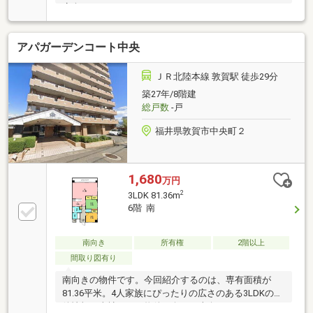
庫含む
アパガーデンコート中央
ＪＲ北陸本線 敦賀駅 徒歩29分
築27年/8階建
総戸数
-戸
福井県敦賀市中央町２
1,680
万円
2
3LDK 81.36m
6階 南
南向き
所有権
2階以上
間取り図有り
南向きの物件です。今回紹介するのは、専有面積が
81.36平米。4人家族にぴったりの広さのある3LDKの物
件情報は当社まで。物件の向きは南向きです。12.52㎡