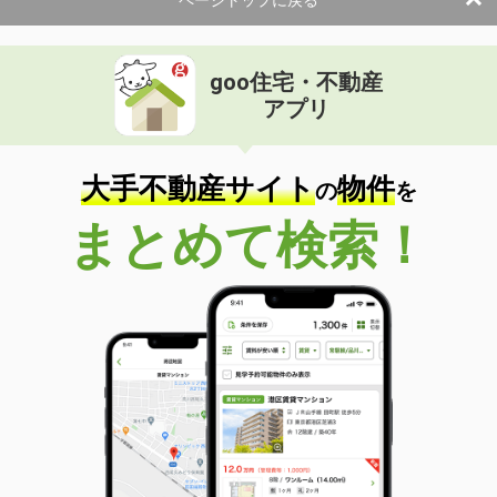
ページトップに戻る
goo住宅・不動産
アプリ
大手不動産サイト
物件
の
を
まとめて検索！