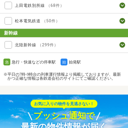
上田電鉄別所線
（68件）
松本電気鉄道
（50件）
新幹線
北陸新幹線
（299件）
急行・快速などの停車駅
始発駅
急
始
※平日の7時-9時台の列車運行情報より掲載しておりますが、最新
かつ正確な情報は各鉄道会社のサイトにてご確認ください。
お気に入りの物件を見逃さない！
プッシュ通知で
最新の物件情報が届く