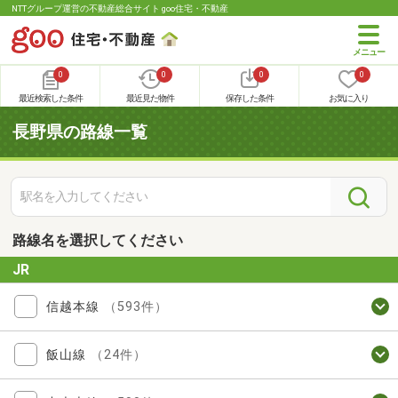
NTTグループ運営の不動産総合サイト goo住宅・不動産
0
0
0
0
最近検索した条件
最近見た物件
保存した条件
お気に入り
長野県の路線一覧
路線名を選択してください
JR
信越本線
（593件）
飯山線
（24件）