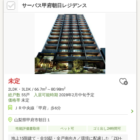
サーパス甲府朝日レジデンス
未定
2
2
2LDK・3LDK / 66.7m
～80.98m
総戸数
55戸
入居可能時期
2028年2月中旬予定
価格帯
未定
ＪＲ中央線「甲府」歩6分
山梨県甲府市朝日１
性能評価書取得
ペット可
ゴミ出し24時間可
地上15階建て・全55邸・全戸南向き／環境に配慮した「ZEH-