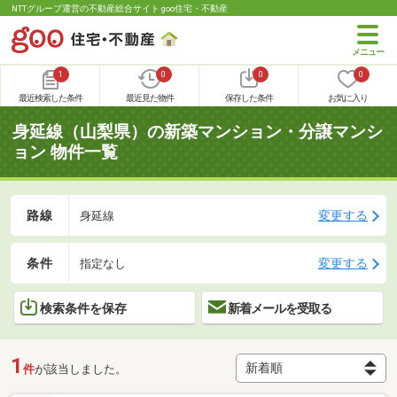
NTTグループ運営の不動産総合サイト goo住宅・不動産
1
0
0
0
最近検索した条件
最近見た物件
保存した条件
お気に入り
身延線（山梨県）の新築マンション・分譲マンシ
ョン 物件一覧
路線
変更する
身延線
条件
変更する
指定なし
検索条件を保存
新着メールを受取る
1
件
が該当しました。