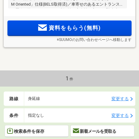
M Oriented」仕様(BELS取得済)／車寄せのあるエントランス＆
二層吹き抜けのラウンジ／利便性と安全性を高める「顔認証
セキュリティサービス」＆電池式スマートロック「ラレシ
ア」採用
資料をもらう(無料)
※SUUMOのお問い合わせページへ移動します
1
件
路線
変更する
身延線
条件
変更する
指定なし
検索条件を保存
新着メールを受取る