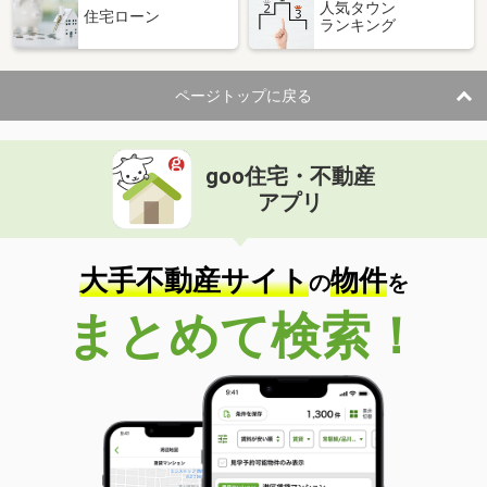
人気タウン
住宅ローン
ランキング
ページトップに戻る
goo住宅・不動産
アプリ
大手不動産サイト
物件
の
を
まとめて検索！