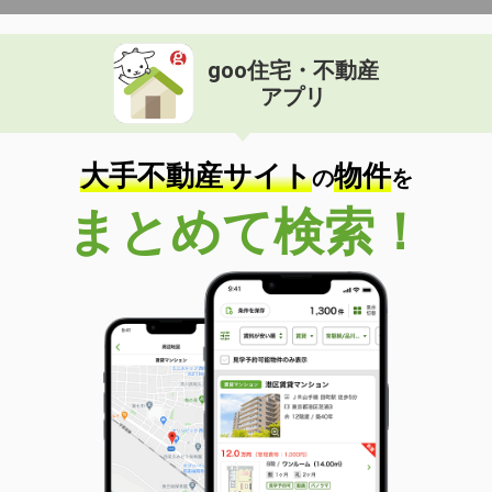
goo住宅・不動産
アプリ
大手不動産サイト
物件
の
を
まとめて検索！