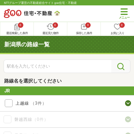
NTTグループ運営の不動産総合サイト goo住宅・不動産
0
0
0
0
最近検索した条件
最近見た物件
保存した条件
お気に入り
新潟県の路線一覧
路線名を選択してください
JR
上越線
（3件）
磐越西線
（0件）