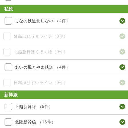
私鉄
しなの鉄道北しなの
（4件）
妙高はねうまライン
（0件）
北越急行ほくほく線
（0件）
あいの風とやま鉄道
（4件）
日本海ひすいライン
（0件）
新幹線
上越新幹線
（5件）
北陸新幹線
（16件）