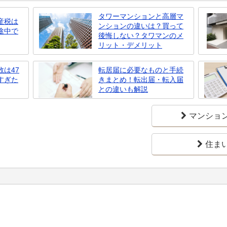
タワーマンションと高層マ
産税は
ンションの違いは？買って
途中で
後悔しない？タワマンのメ
リット・デメリット
は47
転居届に必要なものと手続
すぎた
きまとめ！転出届・転入届
との違いも解説
マンショ
住ま