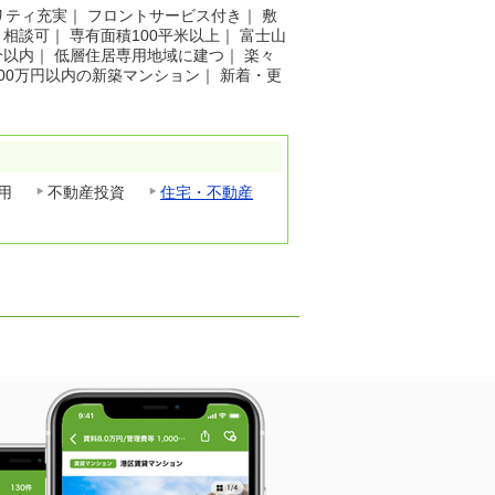
リティ充実
｜
フロントサービス付き
｜
敷
ト相談可
｜
専有面積100平米以上
｜
富士山
分以内
｜
低層住居専用地域に建つ
｜
楽々
500万円以内の新築マンション
｜
新着・更
用
不動産投資
住宅・不動産