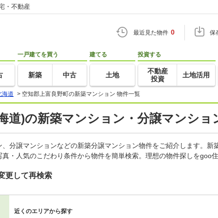
住宅・不動産
0
最近見た物件
保
一戸建てを買う
建てる
投資する
不動産
古
新築
中古
土地
土地活用
投資
北海道
>
空知郡上富良野町の新築マンション 物件一覧
海道)の新築マンション・分譲マンショ
ン、分譲マンションなどの新築分譲マンション物件をご紹介します。新築
真・人気のこだわり条件から物件を簡単検索。理想の物件探しをgoo
変更して再検索
近くのエリアから探す