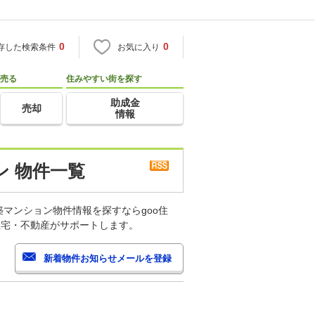
0
0
存した検索条件
お気に入り
売る
住みやすい街を探す
助成金
売却
情報
ン 物件一覧
マンション物件情報を探すならgoo住
住宅・不動産がサポートします。