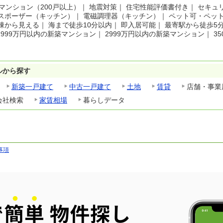
マンション（200戸以上）
｜
地震対策
｜
住宅性能評価書付き
｜
セキュ
スポーザー（キッチン）
｜
電磁調理器（キッチン）
｜
ペット可・ペッ
棟から見える
｜
海まで徒歩10分以内
｜
即入居可能
｜
最寄駅から徒歩5
1999万円以内の新築マンション
｜
2999万円以内の新築マンション
｜
3
ルから探す
新築一戸建て
中古一戸建て
土地
賃貸
店舗・事業
会社検索
家賃相場
暮らしデータ
事項