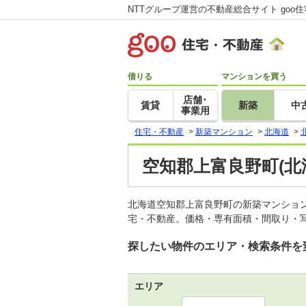
NTTグループ運営の不動産総合サイト goo
借りる
マンションを買う
店舗･
賃貸
新築
中
事業用
住宅・不動産
>
新築マンション
>
北海道
>
空知郡上富良野町(北
北海道空知郡上富良野町の新築マンショ
宅・不動産。価格・専有面積・間取り・写
探したい物件のエリア・検索条件を
エリア