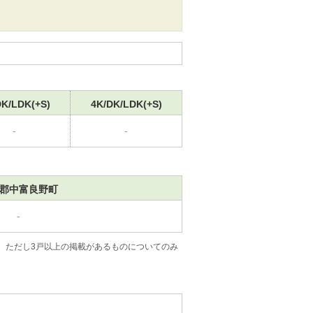
DK/LDK(+S)
4K/DK/LDK(+S)
-
-
郡中富良野町
-
。ただし3戸以上の掲載があるものについてのみ