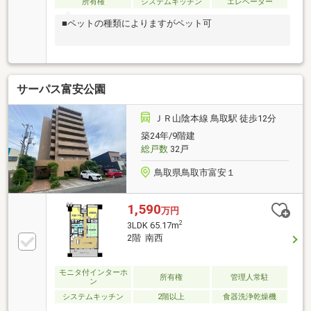
所有権
システムキッチン
エレベーター
■ペットの種類によりますがペット可
サーパス富安公園
ＪＲ山陰本線 鳥取駅 徒歩12分
築24年/9階建
総戸数
32戸
鳥取県鳥取市富安１
1,590
万円
2
3LDK 65.17m
2階 南西
モニタ付インターホ
所有権
管理人常駐
ン
システムキッチン
2階以上
食器洗浄乾燥機