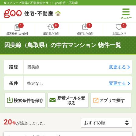
NTTグループ運営の不動産総合サイト goo住宅・不動産
1
0
0
0
最近検索した条件
最近見た物件
保存した条件
お気に入り
因美線（鳥取県）の中古マンション 物件一覧
路線
変更する
因美線
条件
変更する
指定なし
新着メールを受
検索条件を保存
アプリで探す
取る
20
件
が該当しました。