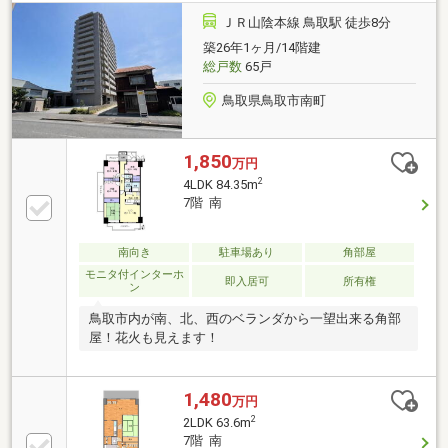
町店280m、イオン鳥取店900mなど徒歩圏内に買い物
ＪＲ山陰本線 鳥取駅 徒歩8分
施設も揃います。・栄町クリニック140m・鳥取駅
築26年1ヶ月/14階建
650m、鳥取市役所750m
総戸数
65戸
鳥取県鳥取市南町
1,850
万円
2
4LDK 84.35m
7階 南
南向き
駐車場あり
角部屋
モニタ付インターホ
即入居可
所有権
ン
鳥取市内が南、北、西のベランダから一望出来る角部
屋！花火も見えます！
1,480
万円
2
2LDK 63.6m
7階 南