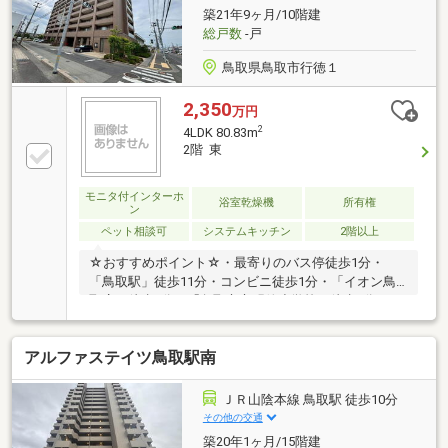
築21年9ヶ月/10階建
総戸数
-戸
鳥取県鳥取市行徳１
2,350
万円
2
4LDK 80.83m
2階 東
モニタ付インターホ
浴室乾燥機
所有権
ン
ペット相談可
システムキッチン
2階以上
☆おすすめポイント☆・最寄りのバス停徒歩1分・
「鳥取駅」徒歩11分・コンビニ徒歩1分・「イオン鳥
取店」徒歩9分・「鳥取市立明徳小学校」徒歩3分・
「鳥取市立西中学校」徒歩15分・大切なペットと一緒
に暮らせます♪・クローゼットが豊富なので、収納場
アルファステイツ鳥取駅南
所に困りません♪・対面式キッチンで会話を楽しみな
がら料理や片付けがスムーズに♪・リビングに隣接し
た和室は、家族のひと休みやお昼寝に大活躍です
ＪＲ山陰本線 鳥取駅 徒歩10分
♪◆◆──────────◆◆ 物件見学予約受付中！
その他の交通
お問い合わせはお早めに！ TEL【0857-30-7788】
築20年1ヶ月/15階建