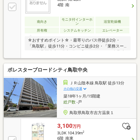
4階 南
モニタ付インターホ
南向き
浴室乾燥機
ン
所有権
システムキッチン
エレベーター
☆おすすめポイント☆・最寄りのバス停徒歩2分・
「鳥取駅」徒歩11分・コンビニ徒歩2分・「業務スー
パー 鳥取駅南店」徒歩5分・「ドン・キホーテ 鳥取本
店」徒歩5分・「鳥取市立美保小学校」徒歩12分・
「鳥取市立南中学校」徒歩4分・大切なペットと一緒
ポレスターブロードシティ鳥取中央
に暮らせます♪・クローゼットが豊富なので、収納場
所に困りません♪・対面式キッチンで会話を楽しみな
がら料理や片付けがスムーズに♪・便利なＳＩＣで、
ＪＲ山陰本線 鳥取駅 徒歩13分
玄関周りがスッキリします
その他の交通
♪◆◆──────────◆◆ 物件見学予約受付中！
築18年1ヶ月/15階建
お問い合わせはお早めに！ TEL【0857-30-7788】
総戸数
-戸
◆◆──────────◆◆
鳥取県鳥取市吉方温泉１
3,100
万円
2
3LDK 104.39m
6階 南東