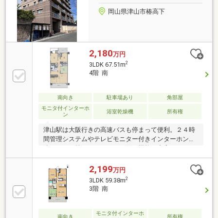
岡山県津山市椿高下
2,180
万円
2
3LDK 67.51m
4階 南
南向き
駐車場あり
角部屋
モニタ付インターホ
浴室乾燥機
所有権
ン
津山駅は大阪行きの高速バスも停まって便利。２４時
間管理システムやテレビモニター付きインターホン、
防犯カメラ等、セキュリティ面の機能も充実していま
す。ペット可なので、近くの鶴山公園や、宮川等を一
緒にお散歩できます。また、バルコニーには、スロッ
2,199
万円
プシンクもついているので、散歩した後も安心です
2
3LDK 59.38m
ね。食洗器や浴室乾燥機、オートバス、宅配ボックス
3階 南
等の便利な設備が充実。全居室のクロスが12月に新し
くなりました！
モニタ付インターホ
南向き
所有権