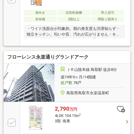
南向き
浴室乾燥機
即入居可
所有権
2階以上
間取り図有り
・ワイド洗面台が印象的。朝の身支度も渋滞知らず・
独立キッチン。匂いや音、汚れが広がりません・キッ
チンから洗面、お風呂まで一直線。・畳の表替え済み
です。※ペット不可です
フローレンス永楽通りグランドアーク
ＪＲ山陰本線 鳥取駅 徒歩8分
築19年9ヶ月/14階建
総戸数
78戸
鳥取県鳥取市永楽温泉町
2,790
万円
2
4LDK 104.15m
3階 南東