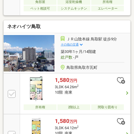
角部屋
浴室乾燥機
所有権
ペット相談可
システムキッチン
エレベーター
ネオハイツ鳥取
ＪＲ山陰本線 鳥取駅 徒歩9分
その他の交通
築30年1ヶ月/14階建
総戸数
-戸
鳥取県鳥取市瓦町
1,580
万円
2
3LDK 64.26m
10階 南東
所有権
2階以上
間取り図有り
1,580
万円
2
3LDK 64.12m
10階 南東