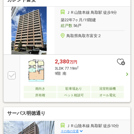
ＪＲ山陰本線 鳥取駅 徒歩9分
築22年7ヶ月/15階建
総戸数
56戸
鳥取県鳥取市富安２
2,380
万円
2
3LDK 77.19m
9階 南
南向き
駐車場あり
浴室乾燥機
所有権
ペット相談可
オール電化
サーパス明徳通り
ＪＲ山陰本線 鳥取駅 徒歩10分
その他の交通