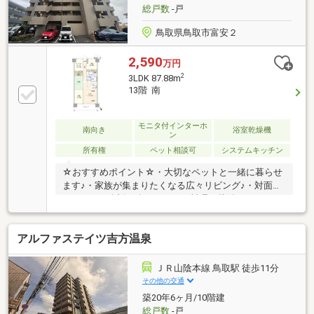
◆◆──────────◆◆
総戸数
-戸
鳥取県鳥取市富安２
2,590
万円
2
3LDK 87.88m
13階 南
モニタ付インターホ
南向き
浴室乾燥機
ン
所有権
ペット相談可
システムキッチン
☆おすすめポイント☆・大切なペットと一緒に暮らせ
ます♪・家族が集まりたくなる広々リビング♪・対面式
キッチンで会話を楽しみながら料理や片付けがスムー
ズに♪・リビングに隣接した和室は、家族のひと休み
やお昼寝に大活躍です♪・ライフスタイルに合わせて
アルファステイツ吉方温泉
使える、和室・洋室のある住まい♪・全ての居室に収
納スペースを確保しています♪・あると嬉しいバルコ
ニー付きの住まいです♪・都市ガスなので、ガス代が
ＪＲ山陰本線 鳥取駅 徒歩11分
安く光熱費の節約に繋がります
その他の交通
♪◆◆──────────◆◆ 物件見学予約受付中！
築20年6ヶ月/10階建
お問い合わせはお早めに！ TEL【0857-30-7788】
総戸数
-戸