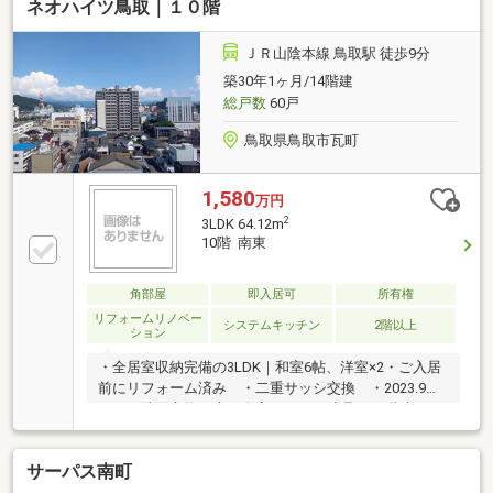
ネオハイツ鳥取｜１０階
ＪＲ山陰本線 鳥取駅 徒歩9分
築30年1ヶ月/14階建
総戸数
60戸
鳥取県鳥取市瓦町
1,580
万円
2
3LDK 64.12m
10階 南東
角部屋
即入居可
所有権
リフォームリノベー
システムキッチン
2階以上
ション
・全居室収納完備の3LDK｜和室6帖、洋室×2・ご入居
前にリフォーム済み ・二重サッシ交換 ・2023.9ト
イレ・洗面交換｜床、全室クロス、建具・14階建ての
10階層。角部屋なので日当たり・通風◎・バルコニー
あり◆安心の周辺環境・明徳小学校から650m徒歩9分
サーパス南町
｜通学も安心・山陰合同銀行鳥取西支店270m徒歩4
分・エスマート川端店350m徒歩5分。ローソン鳥取今