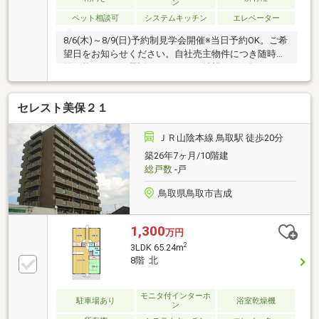
ン
ペット相談可
システムキッチン
エレベーター
8/6(木)～8/9(日)予約制見学会開催※当日予約OK。ご希
望日をお知らせください。自社売主物件につき随時内
覧可能です。お電話かメールでご希望日をお知らせく
ださい。【おすすめポイント】・本物件は条件により
住宅ローン減税が適用されます。・お客様に合わせた
セレスト美保２１
ローンの組み方や金融機関をご提案。住宅ローンが初
めての方でもお気軽にご相談ください。【周辺施
設】・北小学校まで約500ｍ（徒歩 約7分）・鶴山中
ＪＲ山陰本線 鳥取駅 徒歩20分
学校まで約900ｍ（徒歩 約12分）・天満屋ハピーズ
築26年7ヶ月/10階建
小田中店様まで約1200ｍ（徒歩 約15分）・バス停
総戸数
-戸
「山北」まで約200ｍ（徒歩 約3分）
鳥取県鳥取市吉成
1,300
万円
2
3LDK 65.24m
8階 北
モニタ付インターホ
駐車場あり
浴室乾燥機
ン