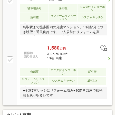
モニタ付インターホ
駐車場あり
角部屋
ン
リフォームリノベー
所有権
システムキッチン
ション
鳥取駅まで徒歩圏内の分譲マンション。10階部分につ
き眺望・通風良好です。ご入居前にリフォームを実施
され、大切にお住まいのお部屋です。3LDKの使いやす
い間取りで、ご家族でのお住まいにもおすすめ。周辺
には生活利便施設も充実しています。
1,580
万円
2
3LDK 60.82m
10階 南東
モニタ付インターホ
角部屋
所有権
ン
リフォームリノベー
システムキッチン
2階以上
ション
■全窓2重サッシにリフォーム済み■10階角部屋で採光
窓もあり明るいです
カレント富安