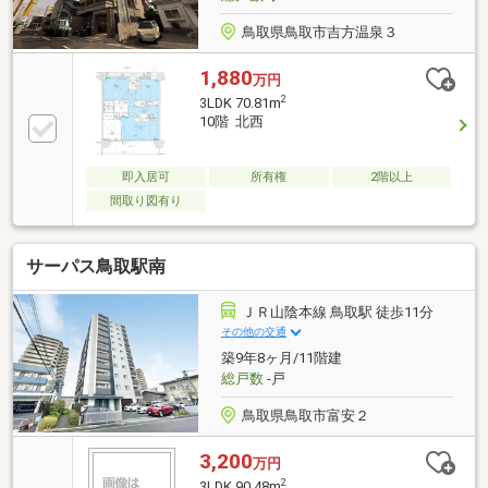
◆◆──────────◆◆
鳥取県鳥取市吉方温泉３
1,880
万円
2
3LDK 70.81m
10階 北西
即入居可
所有権
2階以上
間取り図有り
サーパス鳥取駅南
ＪＲ山陰本線 鳥取駅 徒歩11分
その他の交通
築9年8ヶ月/11階建
総戸数
-戸
鳥取県鳥取市富安２
3,200
万円
2
3LDK 90.48m