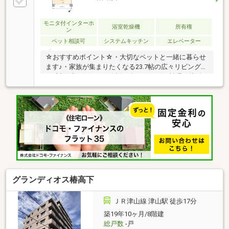
モニタ付インターホ
浴室乾燥機
所有権
ン
ペット相談可
システムキッチン
エレベーター
☆おすすめポイント☆・大切なペットと一緒に暮らせ
ます♪・家族が集まりたくなる23.7帖の広々リビング
♪・対面式キッチンで会話を楽しみながら料理や片付
けがスムーズに♪・リビングに隣接した和室は、家族
のひと休みやお昼寝に大活躍です♪・ライフスタイル
に合わせて使える、和室・洋室のある住まい♪・全て
の居室に収納スペースを確保しています♪・あると嬉
しいバルコニー付きの住まいです♪・都市ガスなの
で、ガス代が安く光熱費の節約に繋がります
♪◆◆──────────◆◆ 物件見学予約受付中！
お問い合わせはお早めに！ TEL【0857-30-7788】
◆◆──────────◆◆
グランディオス椿高下
ＪＲ津山線 津山駅 徒歩17分
築19年10ヶ月/8階建
総戸数
-戸