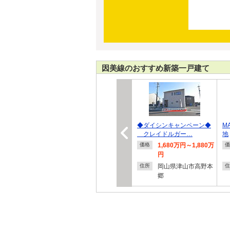
因美線のおすすめ新築一戸建て
◆ダイシンキャンペーン◆
M
クレイドルガー…
地
1,680万円～1,880万
価格
価
円
岡山県津山市高野本
住所
住
郷