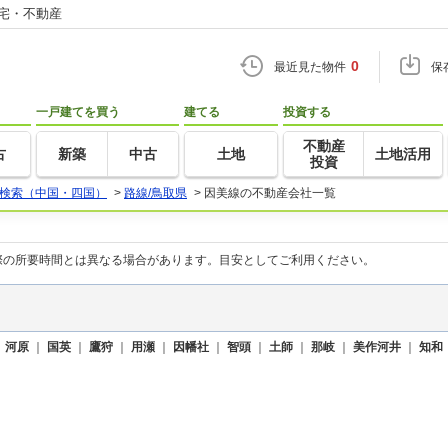
住宅・不動産
0
最近見た物件
保
一戸建てを買う
建てる
投資する
不動産
古
新築
中古
土地
土地活用
投資
検索（中国・四国）
>
路線/鳥取県
>
因美線の不動産会社一覧
際の所要時間とは異なる場合があります。目安としてご利用ください。
｜
河原
｜
国英
｜
鷹狩
｜
用瀬
｜
因幡社
｜
智頭
｜
土師
｜
那岐
｜
美作河井
｜
知和