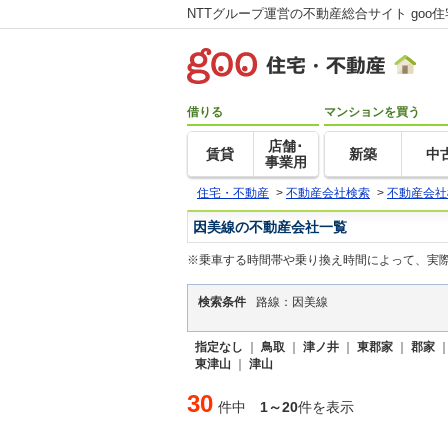
NTTグループ運営の不動産総合サイト goo
借りる
マンションを買う
店舗･
賃貸
新築
中
事業用
住宅・不動産
>
不動産会社検索
>
不動産会社
因美線の不動産会社一覧
※乗車する時間帯や乗り換え時間によって、実
検索条件
路線：因美線
指定なし
｜
鳥取
｜
津ノ井
｜
東郡家
｜
郡家
東津山
｜
津山
30
件中
1～20
件を表示