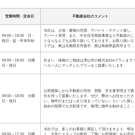
営業時間・定休日
不動産会社のコメント
当社は、土地・建物の売買、アパート・テナント探し、
09:00～18:00 日・
アパート管理、また、中古住宅再販事業など不動産のこ
祝日・盆・年末年始
とならなんでもお取り扱いしております。お取り扱いエ
リアは、東は京都府京丹後市、西は島根県益田市まで…
09:00～18:00 日曜
住まい・保険のご相談は津山市の株式会社eプランまで
日・祝日
一人一人にマッチしたプランをご提案いたします。
お部屋探しから不動産の売却 買取 空き家管理まで責
09:00～18:00 火曜
任を持って提案いたします。ぜひ、弊社へお任せくださ
日・祝日
い。物件がまだはっきり決まっていない」といった探し
始めの段階でも大歓迎です。無理に物件を勧めること…
当社では、多くのお客様に満足して頂けますよう、明る
09:00～17:30 日曜
く、元気なスタッフが親切、丁寧にお部屋探しをお手伝