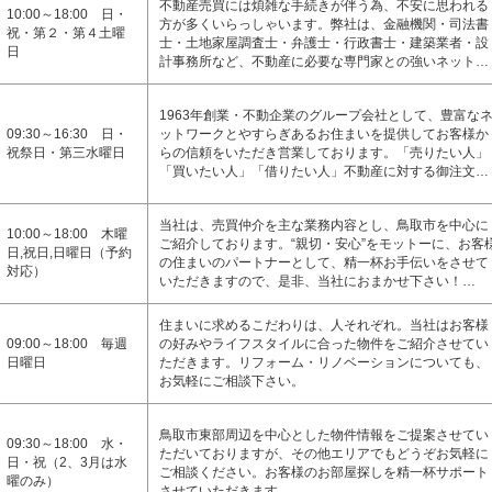
不動産売買には煩雑な手続きが伴う為、不安に思われる
10:00～18:00 日・
方が多くいらっしゃいます。弊社は、金融機関・司法書
祝・第２・第４土曜
士・土地家屋調査士・弁護士・行政書士・建築業者・設
日
計事務所など、不動産に必要な専門家との強いネット…
1963年創業・不動企業のグループ会社として、豊富な
09:30～16:30 日・
ットワークとやすらぎあるお住まいを提供してお客様か
祝祭日・第三水曜日
らの信頼をいただき営業しております。「売りたい人」
「買いたい人」「借りたい人」不動産に対する御注文…
当社は、売買仲介を主な業務内容とし、鳥取市を中心に
10:00～18:00 木曜
ご紹介しております。“親切・安心”をモットーに、お客
日,祝日,日曜日（予約
の住まいのパートナーとして、精一杯お手伝いをさせて
対応）
いただきますので、是非、当社におまかせ下さい！…
住まいに求めるこだわりは、人それぞれ。当社はお客様
09:00～18:00 毎週
の好みやライフスタイルに合った物件をご紹介させてい
日曜日
ただきます。リフォーム・リノベーションについても、
お気軽にご相談下さい。
鳥取市東部周辺を中心とした物件情報をご提案させてい
09:30～18:00 水・
ただいておりますが、その他エリアでもどうぞお気軽に
日・祝（2、3月は水
ご相談ください。お客様のお部屋探しを精一杯サポート
曜のみ）
させていただきます。