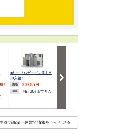
ウ
■リーブルガーデン津山市
大田分譲地【積水ハウス】
クレイドルガ
押入第2
高野山西
887
2,280万円
974万1,000円～992
1,650
価格
価格
価格
万5,000円
円
岡山県津山市押入
住所
辺
岡山県津山市大田
岡山県
住所
住所
西
美線の新築一戸建て情報をもっと見る