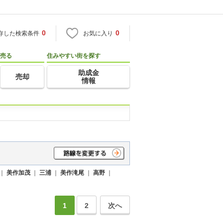
0
0
存した検索条件
お気に入り
売る
住みやすい街を探す
助成金
売却
情報
｜
美作加茂
｜
三浦
｜
美作滝尾
｜
高野
｜
1
2
次へ