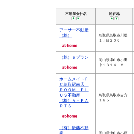
不動産会社名
所在地
アーサー不動産
（株）
鳥取県鳥取市川端
１丁目２０６
（株）ｅプラン
岡山県津山市小田
中１３１４－８
ホームメイトＦ
Ｃ鳥取駅南店
ＲＯＯＭ ＰＬ
ＵＳ不動産
鳥取県鳥取市吉方
（株）Ａ－ＰＡ
１８５
ＲＴＳ
（有）後藤不動
産
岡山県津山市小原