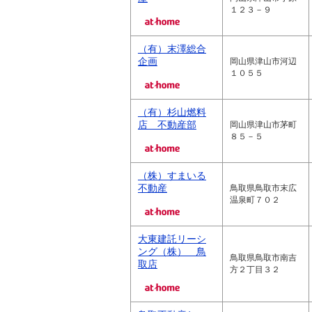
１２３－９
（有）末澤総合
企画
岡山県津山市河辺
１０５５
（有）杉山燃料
店 不動産部
岡山県津山市茅町
８５－５
（株）すまいる
不動産
鳥取県鳥取市末広
温泉町７０２
大東建託リーシ
ング（株） 鳥
鳥取県鳥取市南吉
取店
方２丁目３２