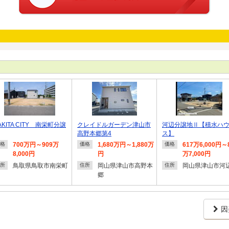
AKITA CITY 南栄町分譲
クレイドルガーデン津山市
河辺分譲地Ⅱ【積水ハ
高野本郷第4
ス】
700万円～909万
1,680万円～1,880万
617万6,000円～
格
価格
価格
8,000円
円
万7,000円
鳥取県鳥取市南栄町
岡山県津山市高野本
岡山県津山市河
所
住所
住所
郷
因