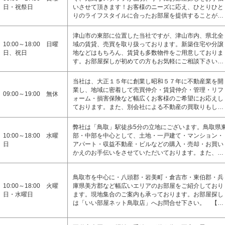
日・祝祭日
いさせて頂きます！お客様のニーズに応え、ひとりひと
りのライフスタイルに合ったお部屋を提供することが…
津山市の東部に位置した当社ですが、津山市内、県北全
10:00～18:00 日曜
域の賃貸、売買を取り扱っております。新築住宅や分譲
日、祝日
地などはもちろん、賃貸も多数物件をご用意しておりま
す。お部屋探しが初めての方もお気軽にご相談下さい…
当社は、大正１５年に創業し昭和５７年に不動産業を開
業し、地域に密着して売買仲介・賃貸仲介・管理・リフ
09:00～19:00 無休
ォーム・損害保険など幅広くお客様のご希望にお応えし
ております。また、別会社による不動産の買取りもし…
弊社は「鳥取」駅徒歩5分の立地にございます。鳥取県
10:00～18:00 水曜
部・中部を中心として、土地・一戸建て・マンション・
日
アパート・収益不動産・ビルなどの購入・売却・お買い
かえのお手伝いをさせていただいております。また、…
鳥取市を中心に・八頭郡・岩美町・倉吉市・東伯郡・兵
10:00～18:00 火曜
庫県美方郡など幅広いエリアのお部屋をご紹介しており
日・水曜日
ます。現地集合のご案内も承っております。お部屋探し
は「いい部屋ネット鳥取店」へお問合せ下さい。 【…