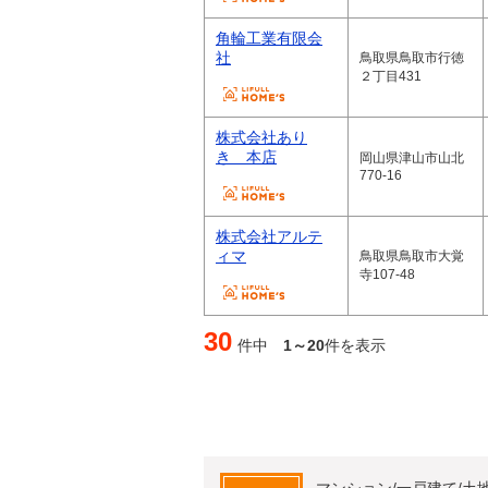
角輪工業有限会
社
鳥取県鳥取市行徳
２丁目431
株式会社あり
き 本店
岡山県津山市山北
770-16
株式会社アルテ
ィマ
鳥取県鳥取市大覚
寺107-48
30
件中
1～20
件を表示