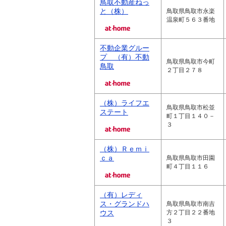
鳥取不動産ねっ
と（株）
鳥取県鳥取市永楽
温泉町５６３番地
不動企業グルー
プ （有）不動
鳥取県鳥取市今町
鳥取
２丁目２７８
（株）ライフエ
鳥取県鳥取市松並
ステート
町１丁目１４０－
３
（株）Ｒｅｍｉ
ｃａ
鳥取県鳥取市田園
町４丁目１１６
（有）レディ
ス・グランドハ
鳥取県鳥取市南吉
ウス
方２丁目２２番地
３