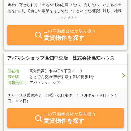
当社に寄せられる「土地や建物を買いたい、売りたい、いまある土
地を活用して新しい事業をはじめたい」といった相談に対し、地域
とそこで暮らす人のために、可能性を秘めた情報を最良の形でご提
もっと見る
案します。
この不動産会社が取り扱う
賃貸物件を探す
アパマンショップ高知中央店 株式会社高知ハウス
所在地
高知県高知市本町５丁目３－３
最寄駅
とさでん交通伊野線 県庁前駅 徒歩1分
情報提供元
アパマンショップ
１６：３０受付終了 日曜・祝日定休 １０月休み（８日・２１
日・２２日）
この不動産会社が取り扱う
賃貸物件を探す