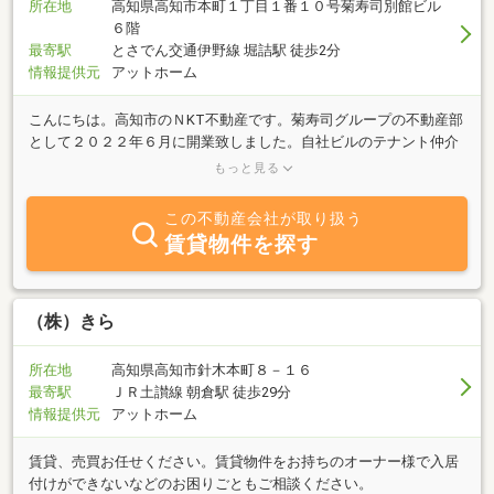
所在地
高知県高知市本町１丁目１番１０号菊寿司別館ビル
６階
最寄駅
とさでん交通伊野線 堀詰駅 徒歩2分
情報提供元
アットホーム
こんにちは。高知市のＮKT不動産です。菊寿司グループの不動産部
として２０２２年６月に開業致しました。自社ビルのテナント仲介
をはじめ、高知市中心部のテナント・事務所の事はＮKT不動産にご
もっと見る
相談下さい！！お客様のご要望に添える物件を、誠心誠意お探しい
たします。ご相談はもちろん無料です！まずはメールにて、お気軽
この不動産会社が取り扱う
にご相談くださいませ。今後ともよろしくお願い致します。
賃貸物件を探す
（株）きら
所在地
高知県高知市針木本町８－１６
最寄駅
ＪＲ土讃線 朝倉駅 徒歩29分
情報提供元
アットホーム
賃貸、売買お任せください。賃貸物件をお持ちのオーナー様で入居
付けができないなどのお困りごともご相談ください。