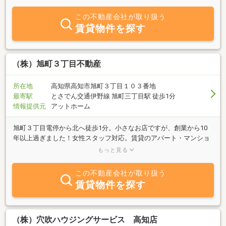
土地・新築・中古物件の売買も親切・丁寧にお客様のニーズに合っ
た物件を提案いたします。高知の不動産の事なら アクセスホーム
この不動産会社が取り扱う
にお任せ下さい！！
賃貸物件を探す
（株）旭町３丁目不動産
所在地
高知県高知市旭町３丁目１０３番地
最寄駅
とさでん交通伊野線 旭町三丁目駅 徒歩1分
情報提供元
アットホーム
旭町３丁目電停から北へ徒歩1分。小さなお店ですが、創業から10
年以上過ぎました！女性スタッフ対応。賃貸のアパート・マンショ
ンなどを多く取り扱っています。接客中などの場合はすぐにご対応
もっと見る
できないことがありますので、ぜひ事前にお時間のご予約をお願い
いたします。もちろん、メールやＬＩＮＥなどでの相談も可能で
この不動産会社が取り扱う
す！ ぜひお気軽にお問い合わせください！
賃貸物件を探す
（株）穴吹ハウジングサービス 高知店