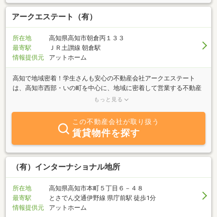
アークエステート（有）
所在地
高知県高知市朝倉丙１３３
最寄駅
ＪＲ土讃線 朝倉駅
情報提供元
アットホーム
高知で地域密着！学生さんも安心の不動産会社アークエステート
は、高知市西部・いの町を中心に、地域に密着して営業する不動産
会社です。当社は、高知大学より歩いて３分、ＪＲ朝倉駅構内に店
もっと見る
舗が有ります。駐車場も完備。◎学生マンションの事なら『アーク
エステート』にお任せ下さい！！★高知大学、平成福祉専門学校等
この不動産会社が取り扱う
の学生向けアパートを豊富に取扱っております。★合格前の予約も
賃貸物件を探す
受け付けています。◎新婚さん、ファミリー向け物件もお気軽にお
問い合わせ下さい★高知市西部方面マンション、アパート、貸家、
貸店舗多数有ります。◎戸建て・土地の売買もご相談下さい。投資
用アパートも取り扱っています。＜休業日＞日曜日（但し２月下旬
（有）インターナショナル地所
～４月上旬迄は不定休です）
所在地
高知県高知市本町５丁目６－４８
最寄駅
とさでん交通伊野線 県庁前駅 徒歩1分
情報提供元
アットホーム