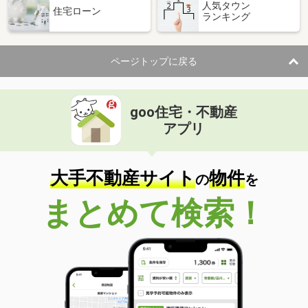
人気タウン
住宅ローン
ランキング
ページトップに戻る
goo住宅・不動産
アプリ
大手不動産サイト
物件
の
を
まとめて検索！