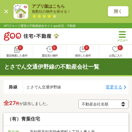
アプリ版はこちら
開く
複数社の物件を探せる！
NTTグループ運営の不動産総合サイト goo住宅・不動産
0
0
0
0
最近検索した条件
最近見た物件
保存した条件
お気に入り
とさでん交通伊野線の不動産会社一覧
路線
変更する
とさでん交通伊野線
全27
件
が該当しました。
（有）青葉住宅
所在地
高知県高知市朝倉西町１丁目１番１号