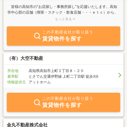
皆様の高知市の“お店探し・事務所探し”を応援いたします。高知
市中心部の店舗（喫茶・スナック・飲食店舗・・・ｅｔｃ）から、
事務所探しのお手伝い迄、豊富に物件を取り扱っております。店舗
もっと見る
と事務所の事なら、当社におまかせ下さい！！お気軽にお問い合わ
せ下さいませ！
この不動産会社が取り扱う
賃貸物件を探す
（有）大空不動産
所在地
高知県高知市上町２丁目８－２０
最寄駅
とさでん交通伊野線 上町二丁目駅 徒歩3分
情報提供元
アットホーム
この不動産会社が取り扱う
賃貸物件を探す
金丸不動産株式会社