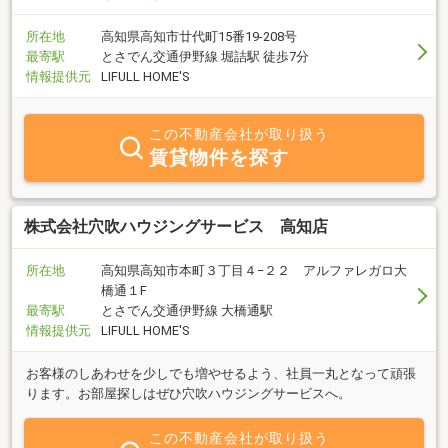
所在地
高知県高知市廿代町15番19-208号
最寄駅
とさでん交通伊野線 堀詰駅 徒歩7分
情報提供元
LIFULL HOME'S
この不動産会社が取り扱う
賃貸物件を探す
株式会社穴吹ハウジングサービス 高知店
所在地
高知県高知市本町３丁目４−２２ アルファレガロ大
橋通１F
最寄駅
とさでん交通伊野線 大橋通駅
情報提供元
LIFULL HOME'S
お客様のしあわせを少しでも増やせるよう、社員一丸となって頑張
ります。お部屋探しはぜひ穴吹ハウジングサービスへ。
この不動産会社が取り扱う