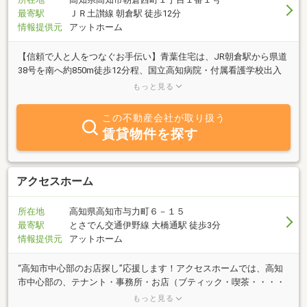
最寄駅
ＪＲ土讃線 朝倉駅 徒歩12分
情報提供元
アットホーム
【信頼で人と人をつなぐお手伝い】青葉住宅は、JR朝倉駅から県道
38号を南へ約850m徒歩12分程、国立高知病院・付属看護学校出入
口すぐ北にお店が有ります。学生さん向けのアパート・マンション
もっと見る
をはじめ、単身者向マンションから、ファミリータイプまで、周辺
地域の物件を数多く取り揃えております。高知大学周辺のお部屋探
この不動産会社が取り扱う
しの事なら◆ＡＯＢＡ ＪＵＴＡＫＵ◆にお任せ下さい！！（売買
賃貸物件を探す
物件のお問い合わせもどうぞご利用下さい）
アクセスホーム
所在地
高知県高知市与力町６－１５
最寄駅
とさでん交通伊野線 大橋通駅 徒歩3分
情報提供元
アットホーム
“高知市中心部のお店探し”応援します！アクセスホームでは、高知
市中心部の、テナント・事務所・お店（ブティック・喫茶・・・・
ｅｔｃ）探しのお手伝いをさせて頂いております。お部屋探しから
もっと見る