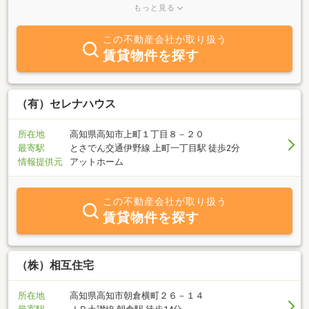
知市の中心部に位置しており、特に中心部のお部屋探し・お店探し
もっと見る
のお手伝いを応援しています。中心部のお部屋探しの事なら、当社
にお任せ下さい！！
この不動産会社が取り扱う
賃貸物件を探す
（有）セレナハウス
所在地
高知県高知市上町１丁目８－２０
最寄駅
とさでん交通伊野線 上町一丁目駅 徒歩2分
情報提供元
アットホーム
この不動産会社が取り扱う
賃貸物件を探す
（株）相互住宅
所在地
高知県高知市朝倉横町２６－１４