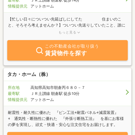
最寄駅
ＪＲ土讃線 朝倉駅 徒歩14分
情報提供元
アットホーム
【忙しい日々についつい先延ばしにしてた 住まいのこ
と、そろそろ考えませんか？】ついつい先送りしていたこと、誰に
相談したらいいのか。思い入れのある実家の事、相続した不動産の
もっと見る
相談、何年先かわからないけど少しづつ準備しよう。自分たちのペ
ースに合わせて相談できる不動産会社はどこだろう。相互住宅｜
この不動産会社が取り扱う
Pent HOUSEがお手伝いできること「不動産の購入のお手伝い・売却
賃貸物件を探す
のお手伝い・買取相談・不動産の有効活用・リノベーション・リフ
ォームの無料提案・損害保険代理店」ご相談内容により、顧問の税
理士・司法書士・土地家屋調査士・設計事務所と連携してお客様の
ご要望に「ワンストップ」で対応します。まずはお客様のお悩みを
タカ・ホーム（株）
お聞かせください。最適な方法をご提案させていただきます。佐川
町にも店舗がございます。住所：高岡郡佐川町甲851-3 電話0889-
所在地
高知県高知市朝倉丙６８０－７
22-0004
最寄駅
ＪＲ土讃線 朝倉駅 徒歩10分
情報提供元
アットホーム
耐震性・耐久性に優れた 『ピン工法+耐震パネル+減震装置』
+ 通気性・断熱性に優れた 『外張り断熱工法』 を基にお客様
の夢を実現し、頑丈・快適・安心な注文住宅をお届けします。