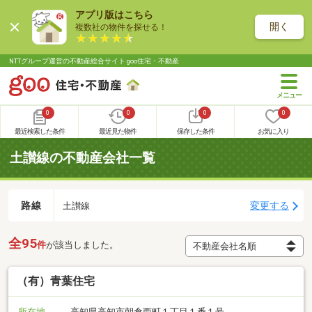
アプリ版はこちら
開く
複数社の物件を探せる！
NTTグループ運営の不動産総合サイト goo住宅・不動産
0
0
0
0
最近検索した条件
最近見た物件
保存した条件
お気に入り
土讃線の不動産会社一覧
路線
変更する
土讃線
全95
件
が該当しました。
（有）青葉住宅
所在地
高知県高知市朝倉西町１丁目１番１号