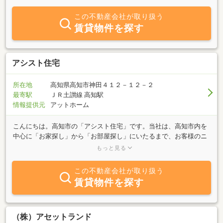
のの財産を一緒にじっくり相談しながら作りあげませんか。急なご
依頼でも精一杯ご希望に添えられる様務めさせて頂きます。
この不動産会社が取り扱う
賃貸物件を探す
アシスト住宅
所在地
高知県高知市神田４１２－１２－２
最寄駅
ＪＲ土讃線 高知駅
情報提供元
アットホーム
こんにちは。高知市の「アシスト住宅」です。当社は、高知市内を
中心に「お家探し」から「お部屋探し」にいたるまで、お客様のニ
ーズに合った物件、プライオリティーの高い物件をご紹介する信頼
もっと見る
の仲介をしております。高知市内の不動産の事は、アシスト住宅に
お任せ下さい。全力で皆様をアシストします！！
この不動産会社が取り扱う
賃貸物件を探す
（株）アセットランド