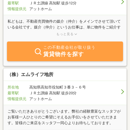
最寄駅
ＪＲ土讃線 高知駅 徒歩12分
情報提供元
アットホーム
私どもは、不動産売買物件の媒介（仲介）をメインでさせて頂いて
いる会社です。媒介（仲介）というお仕事は、単に物件をご紹介す
るだけの仕事では無く、売却や購入に関わらず、その物件のお引渡
もっと見る
しまで一生懸命お世話させて頂くお仕事だと弊社は考えています。
お客様に合った情報提供やご提案、リフォームや住宅ローン等のお
この不動産会社が取り扱う
世話などお引渡しまでのすべてをサポートさせて頂きます。お客様
賃貸物件を探す
の知りたい情報はもちろん、物件の良い事ばかりではなく、プロと
して調査して、欠点などのネガティブな情報が有りましたら、包み
隠さず正直にご説明させて頂きます。またご売却や相続等のご相談
やアドバイス・ご提案もさせて頂いております。弊社は『正直』・
（株）エムライフ地所
『一生懸命』・『誠心誠意』をモットーに、『お客様が自分の親
戚・親・兄弟』 だと思い、お客様の気持ちになって日々、仕事に
所在地
高知県高知市役知町３番３－６号
取り組んでいます。しつこい営業等は一切行っておりませんので、
最寄駅
ＪＲ土讃線 高知駅 徒歩20分
お気軽に、ご相談・お問合せくださいませ。よろしくお願い致しま
情報提供元
アットホーム
す。
ご覧いただきありがとうございます。弊社の経験豊富なスッタフが
お客様一人ひとりのご希望にそえるお手伝いをさせていただきま
す。皆様のご来店をスッタフ一同心よりお待ちしております。