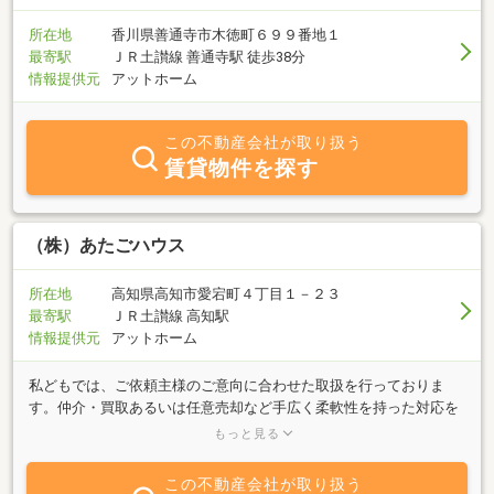
所在地
香川県善通寺市木徳町６９９番地１
最寄駅
ＪＲ土讃線 善通寺駅 徒歩38分
情報提供元
アットホーム
この不動産会社が取り扱う
賃貸物件を探す
（株）あたごハウス
所在地
高知県高知市愛宕町４丁目１－２３
最寄駅
ＪＲ土讃線 高知駅
情報提供元
アットホーム
私どもでは、ご依頼主様のご意向に合わせた取扱を行っておりま
す。仲介・買取あるいは任意売却など手広く柔軟性を持った対応を
しています。ご依頼者様にメリットをのある、お取り引きを第一に
もっと見る
心掛けています。ご相談はお気軽にどうぞ！関東・関西を始めとし
て、遠隔地のご依頼者様も多数ご利用頂いています。
この不動産会社が取り扱う