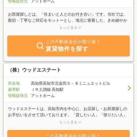
情報提供元
アットホーム
お部屋探しとは、「住まいと人とのお付き合い」です。当社では、
親切・丁寧なご対応をモットーとし、地元に密着した、きめ細やか
な情報＆サービスをご提供いたします。琴平町・まんのう町を中心
もっと見る
とした西讃エリアの物件のことなら、是非とも当社にお任せ下さ
い。またあらかじめご連絡を頂ければ営業時間外でもご対応いたし
この不動産会社が取り扱う
ますので、まずは何でもお気軽にご相談下さい。
賃貸物件を探す
（株）ウッドエステート
所在地
高知県高知市北金田５－８ミニュエットビル
最寄駅
ＪＲ土讃線 高知駅
情報提供元
アットホーム
ウッドエステートは、高知市内を中心に、お店探し・お部屋探しの
お手伝いをさせて頂いております。「貸したい人」「借りたい人」
のハートを大切にし、豊富な情報量とネットワークを生かして、お
もっと見る
客様のニーズに答えるサービスを行ないます。また、不動産の仲介
だけではなく、不動産に関するさまざまなご相談を承ります。専門
この不動産会社が取り扱う