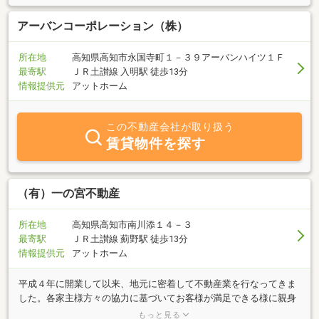
貸店舗多数有ります。◎戸建て・土地の売買もご相談下さい。投資
用アパートも取り扱っています。＜休業日＞日曜日（但し２月下旬
アーバンコーポレーション（株）
～４月上旬迄は不定休です）
所在地
高知県高知市永国寺町１－３９アーバンハイツ１Ｆ
最寄駅
ＪＲ土讃線 入明駅 徒歩13分
情報提供元
アットホーム
この不動産会社が取り扱う
賃貸物件を探す
（有）一の宮不動産
所在地
高知県高知市南川添１４－３
最寄駅
ＪＲ土讃線 薊野駅 徒歩13分
情報提供元
アットホーム
平成４年に開業して以来、地元に密着して不動産業を行なってきま
した。各家主様方々の協力に基づいてお客様が満足できる様に親身
に相談にのれ、且つ、一の宮不動産で良かったと思われる様な店づ
もっと見る