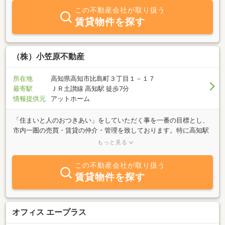
この不動産会社が取り扱う
賃貸物件を探す
（株）小笠原不動産
所在地
高知県高知市比島町３丁目１－１７
最寄駅
ＪＲ土讃線 高知駅 徒歩7分
情報提供元
アットホーム
「住まいと人のおつきあい」をしていただく事を一番の目標とし、
市内一圏の売買・賃貸の仲介・管理を致しております。特に高知駅
周辺のお部屋探しはお任せ下さい。高知市の物件探しのパートナー
もっと見る
「なによりも、お客様のご満足を第一にまじめに、まじめに、コツ
コツと・・・」その精神を大切にしながらがんばっております。お
この不動産会社が取り扱う
客様のライフスタイルにあった物件情報を提供すると共に、ご納得
賃貸物件を探す
いただけるまでアドバイスさせていただきます。住み替え時のお客
様の視点に立ってのアドバイス、御相談等ありましたら私にお任せ
下さい。皆様のお力になります。
オフィス エープラス