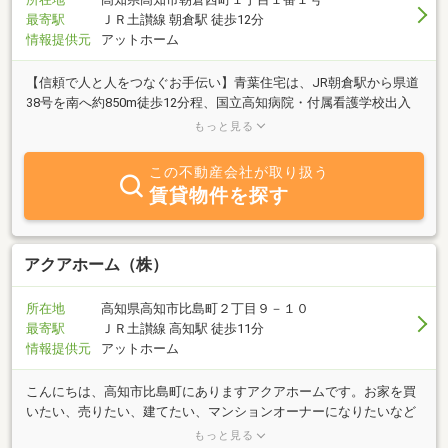
最寄駅
ＪＲ土讃線 朝倉駅 徒歩12分
情報提供元
アットホーム
【信頼で人と人をつなぐお手伝い】青葉住宅は、JR朝倉駅から県道
38号を南へ約850m徒歩12分程、国立高知病院・付属看護学校出入
口すぐ北にお店が有ります。学生さん向けのアパート・マンション
もっと見る
をはじめ、単身者向マンションから、ファミリータイプまで、周辺
地域の物件を数多く取り揃えております。高知大学周辺のお部屋探
この不動産会社が取り扱う
しの事なら◆ＡＯＢＡ ＪＵＴＡＫＵ◆にお任せ下さい！！（売買
賃貸物件を探す
物件のお問い合わせもどうぞご利用下さい）
アクアホーム（株）
所在地
高知県高知市比島町２丁目９－１０
最寄駅
ＪＲ土讃線 高知駅 徒歩11分
情報提供元
アットホーム
こんにちは、高知市比島町にありますアクアホームです。お家を買
いたい、売りたい、建てたい、マンションオーナーになりたいなど
など・・・不動産の事なら何でもご相談下さいませ。大切な一生も
もっと見る