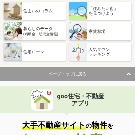
「住みたい街」
住まいのコラム
を見つけよう
暮らしのデータ
家賃相場
(補助金・助成金情報)
人気タウン
住宅ローン
ランキング
ページトップに戻る
goo住宅・不動産
アプリ
大手不動産サイト
物件
の
を