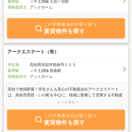
最寄駅
ＪＲ土讃線 土佐一宮駅
情報提供元
アットホーム
この不動産会社が取り扱う
賃貸物件を探す
アークエステート（有）
所在地
高知県高知市朝倉丙１３３
最寄駅
ＪＲ土讃線 朝倉駅
情報提供元
アットホーム
高知で地域密着！学生さんも安心の不動産会社アークエステート
は、高知市西部・いの町を中心に、地域に密着して営業する不動産
会社です。当社は、高知大学より歩いて３分、ＪＲ朝倉駅構内に店
もっと見る
舗が有ります。駐車場も完備。◎学生マンションの事なら『アーク
エステート』にお任せ下さい！！★高知大学、平成福祉専門学校等
この不動産会社が取り扱う
の学生向けアパートを豊富に取扱っております。★合格前の予約も
賃貸物件を探す
受け付けています。◎新婚さん、ファミリー向け物件もお気軽にお
問い合わせ下さい★高知市西部方面マンション、アパート、貸家、