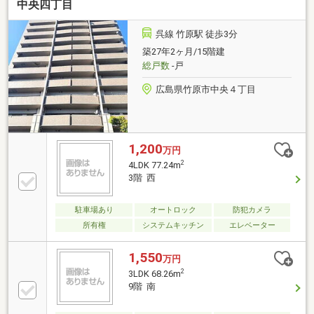
中央四丁目
呉線 竹原駅 徒歩3分
築27年2ヶ月/15階建
総戸数
-戸
広島県竹原市中央４丁目
1,200
万円
2
4LDK 77.24m
3階 西
駐車場あり
オートロック
防犯カメラ
所有権
システムキッチン
エレベーター
1,550
万円
2
3LDK 68.26m
9階 南