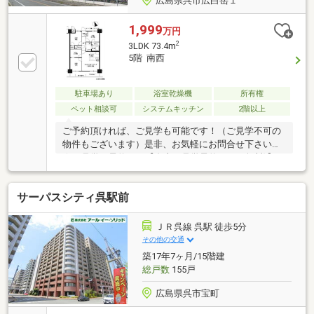
広島県呉市広白岳１
1,999
万円
2
3LDK 73.4m
5階 南西
駐車場あり
浴室乾燥機
所有権
ペット相談可
システムキッチン
2階以上
ご予約頂ければ、ご見学も可能です！（ご見学不可の
物件もございます）是非、お気軽にお問合せ下さい！
☆ご見学の予約は→【右上の見学予約する（無料)】を
クリック！トータテ住宅販売（株）東営業所まで！！
0120-412-730広島県内に５店舗！地域密着型のトータ
サーパスシティ呉駅前
テ！【取扱物件７０８７件 その内未公開物件３０９
４件ご用意しています】トータテのホームページもぜ
ひご覧ください！!https://jyuhan.totate.co.jp/
ＪＲ呉線 呉駅 徒歩5分
その他の交通
築17年7ヶ月/15階建
総戸数
155戸
広島県呉市宝町