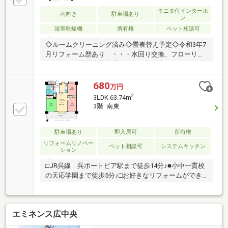
モニタ付インターホ
南向き
駐車場あり
ン
浴室乾燥機
所有権
ペット相談可
◇ルームクリーニング済み◇畳表替え予定◇令和3年7
月リフォーム歴あり ・・・水回り交換、フローリン
グ・クロス張替◇駐車場引継ぎ可能！◇雨の日に便利
な浴室換気乾燥機能付き◇システムキッチンは食器洗
浄機付き◇南向きでリビングや居室には明るい光が入
680
万円
ります◆呉市天応学園まで徒歩5分（約400ｍ）◆JR
2
3LDK 63.74m
呉線【呉ポートピア駅】まで徒歩10分（約800ｍ）◆
3階 南東
あじさい号【天応西条】バス停まで徒歩2分（約160
ｍ）内覧事前予約受付中○お気軽にお問い合わせくだ
さい！
駐車場あり
即入居可
所有権
リフォームリノベー
ペット相談可
システムキッチン
ション
□JR呉線 呉ポートピア駅まで徒歩14分♪■小中一貫校
の天応学園まで徒歩5分♪□お好きなリフォームができ
ます♪■東南向きバルコニーで室内は明るいです！□JR
呉線 呉ポートピア駅 徒歩14分■呉市立天応学園
（小学校・中学校） 徒歩5分□天応めぐみ幼稚園 徒
エミネンス広中央
歩3分■呉市役所天応市民センター 徒歩2分□ローソン
呉天応大浜四丁目店 徒歩16分たくさんのお客様から