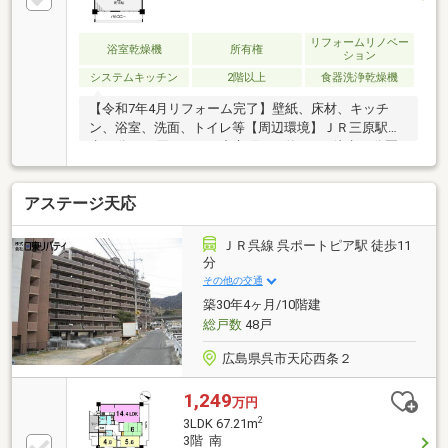
リフォームリノベー
浴室乾燥機
所有権
ション
システムキッチン
2階以上
食器洗浄乾燥機
【令和7年4月リフォーム完了】壁紙、床材、キッチ
ン、浴室、洗面、トイレ等【周辺環境】ＪＲ三原駅徒
歩10分 三原バイパス中之町から約150ｍ徒歩10分圏
内に大型スーパーやドラッグストアもある住みやすい
人気エリア■角部屋 ■瑕疵保険（国交省指定）保証
アステージ天応
付 ■食器洗浄乾燥機 ＩＨクッキングヒーター 浴
室乾燥機 オートバス 追焚機能 シャワー付洗面
化粧台 温水洗浄便座
ＪＲ呉線 呉ポートピア駅 徒歩11
分
その他の交通
築30年4ヶ月/10階建
総戸数
48戸
広島県呉市天応西条２
1,249
万円
2
3LDK 67.21m
3階 南