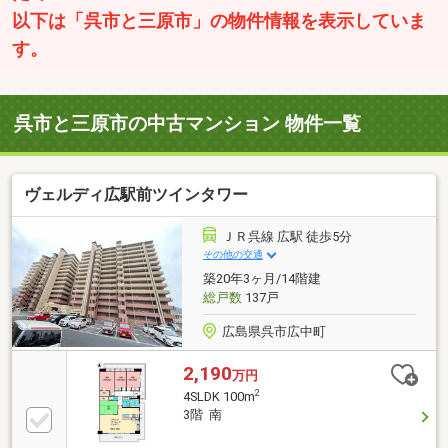
以下は「呉市と三原市」の物件情報を表示していま
す。
呉市と三原市の中古マンション 物件一覧
ヴェルディ広駅前ツインタワー
ＪＲ呉線 広駅 徒歩5分
その他の交通
築20年3ヶ月/14階建
総戸数
137戸
広島県呉市広中町
2,190
万円
2
4SLDK 100m
3階 南