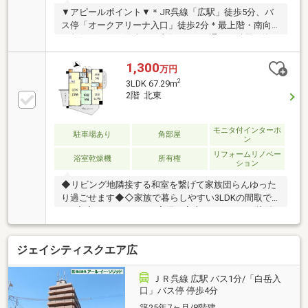
▼アピールポイント▼＊JR呉線「広駅」徒歩5分、バ
ス停「オークアリーナ入口」徒歩2分＊最上階・南向
き角住戸につき陽当たり良好＊1日を通して陸風や海
風が吹く、風通しの良い住まい＊広いバルコニーの日
陰で夏は涼しく、南向きの立地で冬は暖かく過ごせま
1,300
万円
す＊北側に広公園、南側に呉港を一望できるパノラマ
2
3LDK 67.29m
ビュー！＊広公園を一望できるので、お子様の遊ぶ姿
2階 北東
をお部屋から見守れます＊約14坪超の広いバルコニー
は家族の憩いの場として、趣味の場として活躍＊窓の
開口が大きく、室内からも眺望が楽しめる開放的なリ
モニタ付インターホ
駐車場あり
角部屋
ン
ビング＊一人一部屋が叶う4LDKの広々とした間取り
リフォームリノベー
浴室乾燥機
所有権
ション
◆リビング地隣接する和室を繋げて家族団らんゆった
り過ごせます◆◇家族で暮らしやすい3LDKの間取で
す♪◇◆トランクルーム完備で室内がスッキリと片付
きます◆◇広駅徒歩5分で通勤・通学に便利です◇◆
来場メリット・物件を見て触れる事で暮らしのイメー
ジェイシティスクエア広
ジが上がります・WEBよりもリアルな資金シミュレー
ションが可能です・未完成でも類似の完成物件があれ
ばご案内可能です赤い「見学可能」ボタンから、ご希
ＪＲ呉線 広駅 バス1分/「白岳入
望の日時にご予約ください。
口」バス停 停歩4分
築25年7ヶ月/8階建