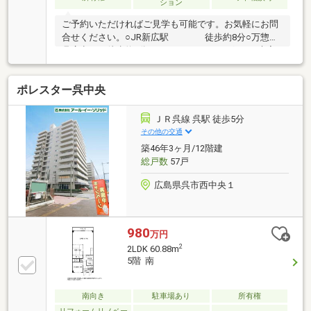
ション
ご予約いただければご見学も可能です。お気軽にお問
合せください。○JR新広駅 徒歩約8分○万惣
呉広点 徒歩約2分○ハウスクリーニング 7月末完
了予定○キッチンフローチング張替え 7月末完了予定
○全室クロス張替え 7月末完了予定
ポレスター呉中央
ＪＲ呉線 呉駅 徒歩5分
その他の交通
築46年3ヶ月/12階建
総戸数
57戸
広島県呉市西中央１
980
万円
2
2LDK 60.88m
5階 南
南向き
駐車場あり
所有権