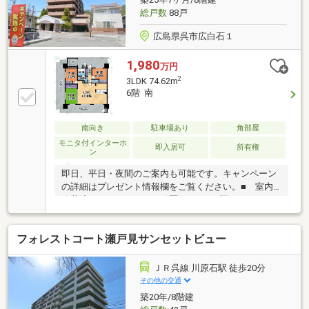
総戸数
88戸
広島県呉市広白石１
1,980
万円
2
3LDK 74.62m
6階 南
南向き
駐車場あり
角部屋
モニタ付インターホ
即入居可
所有権
ン
即日、平日・夜間のご案内も可能です。キャンペーン
の詳細はプレゼント情報欄をご覧ください。■ 室内
改装済みなので、とても綺麗です！■ 駅・スーパ
ー・コンビニ等、利便施設が近いので、なにかと便利
に生活できます。■ L型で南西向きのワイドバルコニ
フォレストコート瀬戸見サンセットビュー
ーなので、開放感があり陽当たり良好です。■ 全居
室6.0帖以上なので居室として充分です。■ 売主が業
者なので、設備等保証がつくので安心です。（有期
ＪＲ呉線 川原石駅 徒歩20分
限）【支払例】借入金額 1，980万円 の場合■ 支
その他の交通
払金額 月額 55，203円（ボーナス払いなし）※ 金
築20年/8階建
利 0.925%（変動）期間35年の場合（ 購入時の諸費