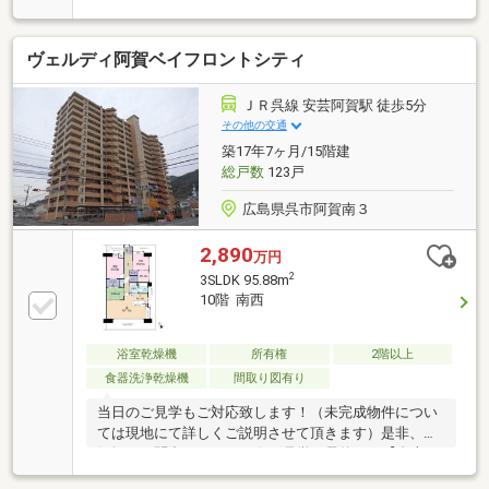
ヴェルディ阿賀ベイフロントシティ
ＪＲ呉線 安芸阿賀駅 徒歩5分
その他の交通
築17年7ヶ月/15階建
総戸数
123戸
広島県呉市阿賀南３
2,890
万円
2
3SLDK 95.88m
10階 南西
浴室乾燥機
所有権
2階以上
食器洗浄乾燥機
間取り図有り
当日のご見学もご対応致します！（未完成物件につい
ては現地にて詳しくご説明させて頂きます）是非、お
気軽にお問合せ下さい！☆ご見学の予約は→【右上の
見学予約する（無料)】をクリック！トータテ住宅販売