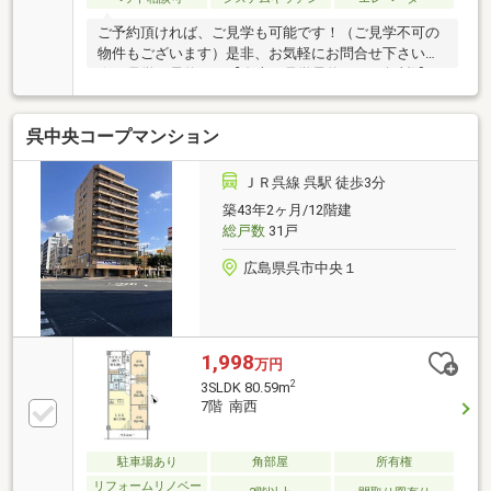
ご予約頂ければ、ご見学も可能です！（ご見学不可の
物件もございます）是非、お気軽にお問合せ下さい！
☆ご見学の予約は→【右上の見学予約する（無料)】を
クリック！トータテ住宅販売（株）東営業所まで！！
0120-412-730広島県内に５店舗！地域密着型のトータ
呉中央コープマンション
テ！【取扱物件７０８７件 その内未公開物件３０９
４件ご用意しています】トータテのホームページもぜ
ひご覧ください！!https://jyuhan.totate.co.jp/
ＪＲ呉線 呉駅 徒歩3分
築43年2ヶ月/12階建
総戸数
31戸
広島県呉市中央１
1,998
万円
2
3SLDK 80.59m
7階 南西
駐車場あり
角部屋
所有権
リフォームリノベー