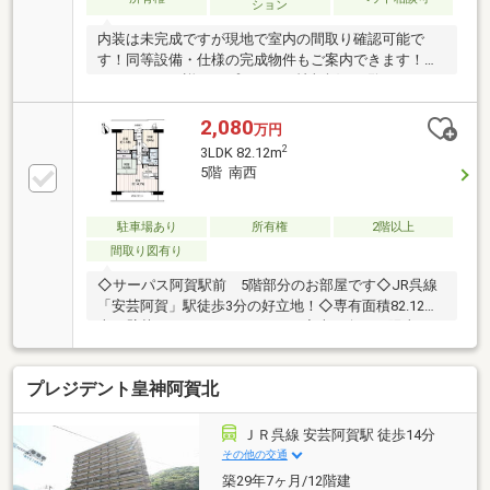
ション
内装は未完成ですが現地で室内の間取り確認可能で
す！同等設備・仕様の完成物件もご案内できます！キ
ャンペーンの詳細はプレゼント情報欄をご覧くださ
い。■ 室内全改装中で綺麗になります！■ JR「安芸
阿賀駅」まで徒歩3分！バス停・スーパー・コンビニ
2,080
万円
等、利便施設も徒歩圏内なので、なにかと便利に生活
2
3LDK 82.12m
できます。■ サイズ等によりペット飼育可です。■
5階 南西
全居室WIC設置なので日常生活に必要な収納力充実で
す。■ 全居室5.4帖以上なので、居室として充分で
す。■ LDKが19.6帖あるので、テーブルとソファーを
駐車場あり
所有権
2階以上
ゆったりと設置できます。■ キッチンから出られる
間取り図有り
バルコニーがあるので、何かと便利です。
◇サーパス阿賀駅前 5階部分のお部屋です◇JR呉線
「安芸阿賀」駅徒歩3分の好立地！◇専有面積82.12平
米（壁芯）のゆとりある3LDK。◇南西向きで陽当た
り・通風良好。◇全居室収納付きでお部屋をすっきり
使えます。☆スーパーやコンビニ、金融機関など生活
プレジデント皇神阿賀北
利便施設が徒歩圏内に揃い、毎日の暮らしを快適にサ
ポート。◇ファミリー層におすすめのマンションで
す！ 土・日・祝日でもご案内可能です。（事前予約
ＪＲ呉線 安芸阿賀駅 徒歩14分
をお願いいたします） ぜひ一度お問い合わせ
その他の交通
ください！
築29年7ヶ月/12階建