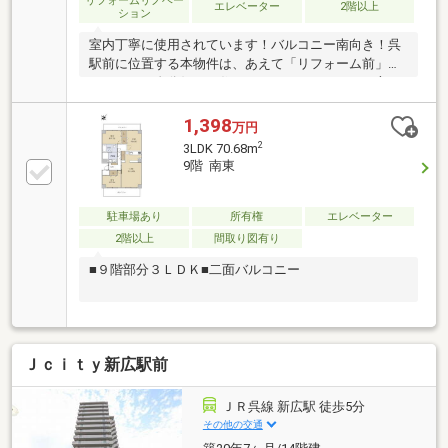
リフォームリノベー
エレベーター
2階以上
ション
室内丁寧に使用されています！バルコニー南向き！呉
駅前に位置する本物件は、あえて「リフォーム前」だ
からこそ、自分好みの住まいをリノベをされたい方に
最適です。「自分だけの理想」を賢い価格で手に入れ
ませんか。☆ 近隣施設利便性→◎ ☆■JR呉駅まで
1,398
万円
徒歩６分■呉共済病院まで徒歩５分■呉郵便局まで徒歩
2
3LDK 70.68m
４分■スーパー呉中央店まで徒歩7分■呉駅ビル「クレ
9階 南東
スト」まで徒歩6分■ドラッグストアザグザグ呉中央店
徒歩7分■認定こども園呉第一こども園まで徒歩8分■呉
市立呉中央中学校まで徒歩11分■呉市立呉中央小学校
駐車場あり
所有権
エレベーター
まで徒歩11分■呉警察署まで徒歩2分
2階以上
間取り図有り
■９階部分３ＬＤＫ■二面バルコニー
Ｊｃｉｔｙ新広駅前
ＪＲ呉線 新広駅 徒歩5分
その他の交通