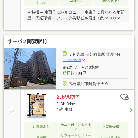
2階以上
間取り図有り
ション
～特徴～ 南西側にバルコニー、南東側に窓がある角部
屋～周辺環境～ フレスタ呉駅ビル店まで約２３０ｍ
（徒歩約３分） ゆめタウン呉まで約５２０ｍ（徒歩約
７分） 呉市立呉中央小学校・呉市立呉中央中学校まで
約９２０ｍ（徒歩約１２分）
サーパス阿賀駅前
ＪＲ呉線 安芸阿賀駅 徒歩4分
その他の交通
築20年7ヶ月/13階建
総戸数
104戸
広島県呉市阿賀中央６
2,690
万円
2
3LDK 84m
4階 南西
モニタ付インターホ
駐車場あり
浴室乾燥機
ン
リフォームリノベー
所有権
ペット相談可