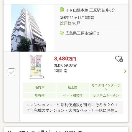
ＪＲ山陽本線 三原駅 徒歩6分
築8年11ヶ月/13階建
総戸数
36戸
広島県三原市城町２
3,480
万円
2
3LDK 69.03m
13階 南
モニタ付インターホ
南向き
最上階
ン
所有権
ペット相談可
システムキッチン
～マンション～・生活利便施設が身近にそろう２０１
７年完成のマンション・大切なペットと一緒にお住ま
いいただけます（飼育細則による制限あり）～お部屋
について～・最上階で広がる眺望、心地よい通風と豊
かな採光のある・給湯器は高効率で環境と家計にやさ