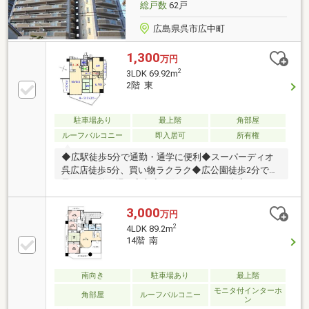
総戸数
62戸
証がつくので安心です。（有期限）
広島県呉市広中町
1,300
万円
2
3LDK 69.92m
2階 東
駐車場あり
最上階
角部屋
ルーフバルコニー
即入居可
所有権
◆広駅徒歩5分で通勤・通学に便利◆スーパーディオ
呉広店徒歩5分、買い物ラクラク◆広公園徒歩2分でお
子さまの遊び場も安心◆3面バルコニーで全室がバル
コニーに面する明るい住まい◆南東向きルーフバルコ
ニーで開放的な空間◆3口ガスコンロ付の対面キッチ
3,000
万円
ンで家族の会話も弾みます◆浴室1317サイズ、窓あり
2
4LDK 89.2m
で明るく快適◆オートロック・TVモニター付きインタ
14階 南
ーホンでセキュリティも安心◆トランクルーム付きで
収納も充実◆コンビニ・郵便局・クリニックも徒歩圏
内で生活に便利
南向き
駐車場あり
最上階
モニタ付インターホ
角部屋
ルーフバルコニー
ン