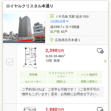
（株）東営業所まで！！0120-412-730広島県内に５店
ロイヤルクリスタル本通り
舗！地域密着型のトータテ！【取扱物件７０８７件
その内未公開物件３０９４件ご用意しています】トー
タテのホームページもぜひご覧くださ
ＪＲ呉線 呉駅 徒歩10分
い！!https://jyuhan.totate.co.jp/
その他の交通
築29年7ヶ月/15階建
総戸数
42戸
広島県呉市本通１
2,390
万円
2
3LDK 69.48m
12階 南東
リフォームリノベー
所有権
ペット相談可
ション
エレベーター
2階以上
間取り図有り
ご予約頂ければ、ご見学も可能です！（ご見学不可の
物件もございます）是非、お気軽にお問合せ下さい！
☆ご見学の予約は→【右上の見学予約する（無料)】を
クリック！トータテ住宅販売（株）東営業所まで！！
0120-412-730広島県内に５店舗！地域密着型のトータ
1,980
万円