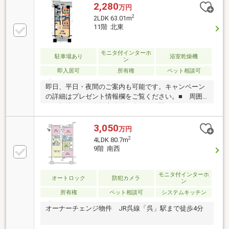
2,280
万円
2
2LDK 63.01m
11階 北東
モニタ付インターホ
駐車場あり
浴室乾燥機
ン
即入居可
所有権
ペット相談可
即日、平日・夜間のご案内も可能です。キャンペーン
の詳細はプレゼント情報欄をご覧ください。■ 周囲
は平坦地なので自転車移動も楽々で、駅・スーパー・
コンビニ等、利便施設が徒歩圏内なので、なにかと便
利に生活できます。■ シューズクロークがあるの
3,050
万円
で、大量の靴はもちろん、ゴルフバッグ等の置き場に
2
4LDK 80.7m
も困りません。■ サイズ等によりペット飼育可で
9階 南西
す。■ 全室フローリングで便利で衛生的。【支払
例】 借入金額 2，280万円 の場合■ 支払金額
月額 63，567円（ボーナス払いなし）※ 金利
モニタ付インターホ
オートロック
防犯カメラ
ン
0.925%（変動） 期間35年の場合（ 別途、購入時の諸
所有権
ペット相談可
システムキッチン
費用、月々の各種費用必要）
オーナーチェンジ物件 JR呉線「呉」駅まで徒歩4分