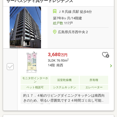
サーパスシティ呉ゲートレジデンス
しいエコジョーズ～周辺環境～・JR山陽線「三原」
駅 徒歩６分・芸陽バス「城町」バス停 徒歩１分・
イオン三原店 徒歩１分・三原郵便局 徒歩５分
ＪＲ呉線 呉駅 徒歩6分
築7年8ヶ月/14階建
総戸数
117戸
広島県呉市西中央２
3,680
万円
2
3LDK 76.93m
14階 南西
モニタ付インターホ
浴室乾燥機
所有権
ン
ペット相談可
システムキッチン
エレベーター
約１７．４帖のリビングダイニングキッチンは南西向
きのため、明るい雰囲気です２４時間ゴミ出し可能な
敷地内ゴミ置き場あり（粗大ゴミ等は除）将来のメン
テナンス・リフォームに配慮した二重床・二重天井構
造室内サッシは冷暖房の効率を高め、結露防止に効果