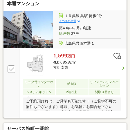
本通マンション
がある複層ガラス採用対面式のキッチンにはガラスト
ップコンロ・食器洗浄乾燥機・ソフトモーションレー
ル装備ゆったり足を伸ばしやすい１４１８サイズの浴
ＪＲ呉線 呉駅 徒歩9分
室三面鏡タイプの洗面化粧台には収納箇所あり室内は
その他の交通
段差の少ないフラット設計～周辺施設～呉中央額まで
築40年9ヶ月/8階建
徒歩７分（５５０ｍ）呉共済病院まで徒歩２分（１６
総戸数
27戸
０ｍ）
広島県呉市本通１
1,599
万円
2
4LDK 85.82m
7階 南東
モニタ付インターホ
リフォームリノベー
所有権
ン
ション
システムキッチン
2階以上
間取り図有り
ご予約頂ければ、ご見学も可能です！（ご見学不可の
物件もございます）是非、お気軽にお問合せ下さい！
☆ご見学の予約は→【右上の見学予約する（無料)】を
クリック！トータテ住宅販売（株）東営業所まで！！
0120-412-730広島県内に５店舗！地域密着型のトータ
サーパス館町一番館
テ！【取扱物件７０８７件 その内未公開物件３０９