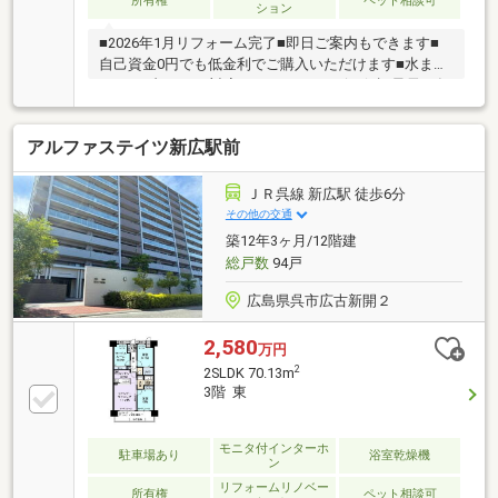
所有権
ペット相談可
ション
■2026年1月リフォーム完了■即日ご案内もできます■
自己資金0円でも低金利でご購入いただけます■水まわ
りトラブル365日対応■アフターサービス保証最長10年
新生活応援フェア実施中♪広島エリアの物件は地元に
詳しい当社にお任せください。住宅ローンも当社にお
アルファステイツ新広駅前
任せください♪頭金０円からでもＯＫ！住宅ローンが
不安！月々の返済を抑えたい！資金計画のお悩みもお
気軽にご相談ください。是非一度、現地をご覧くださ
ＪＲ呉線 新広駅 徒歩6分
い！平日も見学可能です（要予約）即日ご案内も可能
その他の交通
です♪お気軽にお問い合わせください。
築12年3ヶ月/12階建
総戸数
94戸
広島県呉市広古新開２
2,580
万円
2
2SLDK 70.13m
3階 東
モニタ付インターホ
駐車場あり
浴室乾燥機
ン
リフォームリノベー
所有権
ペット相談可