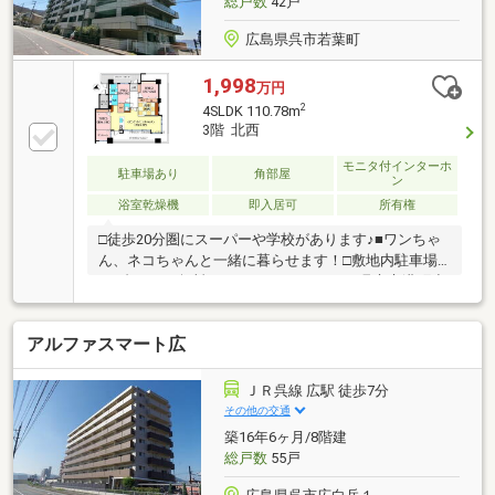
総戸数
42戸
用、月々の各種費用必要。）
広島県呉市若葉町
1,998
万円
2
4SLDK 110.78m
3階 北西
モニタ付インターホ
駐車場あり
角部屋
ン
浴室乾燥機
即入居可
所有権
□徒歩20分圏にスーパーや学校があります♪■ワンちゃ
ん、ネコちゃんと一緒に暮らせます！□敷地内駐車場
が2台ついて無料なのはうれしいですね■呉市立港町小
学校 徒歩25分□呉市立両城中学校 徒歩31分■藤三
港町店 徒歩18分□フレスタ呉中央店 徒歩11分■ホー
アルファスマート広
ムセンター ナフコ光町店 徒歩14分＊売主の契約不適
合は免責とさせていただきます。たくさんのお客様か
ら満足のお言葉を頂戴しております◆多数の提携銀行
ＪＲ呉線 広駅 徒歩7分
からお薦めローンプランをご提案◆ご自宅やご希望の
その他の交通
場所までのお迎え◆空間スタイリストによるトータル
築16年6ヶ月/8階建
インテリアまずはお気軽にお問い合わせくださいませ
総戸数
55戸
♪