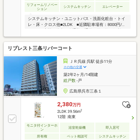
リフォームリノベー
システムキッチン
エレベーター
ション
システムキッチン・ユニットバス・洗面化粧台・トイ
レ・床・クロス他■2LDK ■近隣駐車場有：8000円/
月 ■JR広駅：徒歩11分通勤・通学、買い物に便利な
住環境！見学可能です◎お気軽にお問合わせください
♪□ハローズ呉広モール 徒歩6分□イオン広店 徒歩4
リブレスト三条リバーコート
分□セブンイレブン大新開店 徒歩6分□白岳中学校
徒歩13分□白岳小学校 徒歩10分□とくふう幼稚園 徒
歩10分お問い合わせはこちら↓↓---*---*---*---*---*---*---*--
ＪＲ呉線 呉駅 徒歩11分
-*---*---(株)オオサワ創研 TEL：0120-05-8490営業時
その他の交通
間：10:00～18:00／定休日：水曜日
築2年2ヶ月/14階建
総戸数
-戸
広島県呉市三条１
2,380
万円
2
2LDK 39.56m
12階 南東
モニタ付インターホ
浴室乾燥機
即入居可
ン
所有権
ペット相談可
システムキッチン