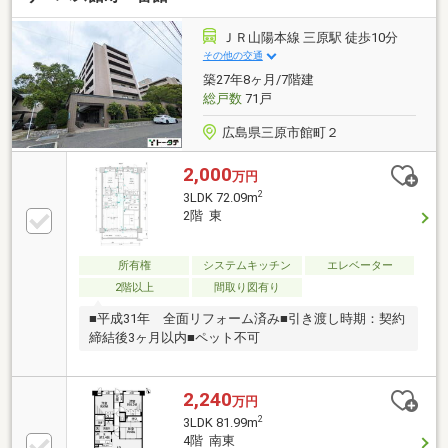
４件ご用意しています】トータテのホームページもぜ
ひご覧ください！!https://jyuhan.totate.co.jp/
ＪＲ山陽本線 三原駅 徒歩10分
その他の交通
築27年8ヶ月/7階建
総戸数
71戸
広島県三原市館町２
2,000
万円
2
3LDK 72.09m
2階 東
所有権
システムキッチン
エレベーター
2階以上
間取り図有り
■平成31年 全面リフォーム済み■引き渡し時期：契約
締結後3ヶ月以内■ペット不可
2,240
万円
2
3LDK 81.99m
4階 南東