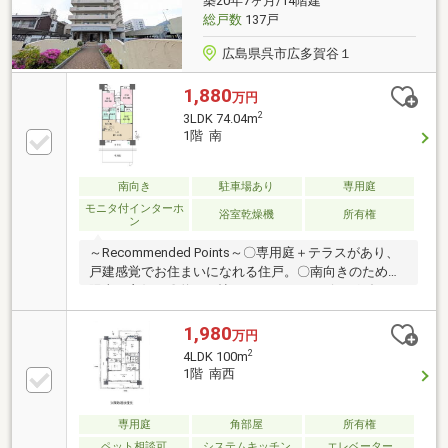
築20年7ヶ月/14階建
総戸数
137戸
広島県呉市広多賀谷１
1,880
万円
2
3LDK 74.04m
1階 南
南向き
駐車場あり
専用庭
モニタ付インターホ
浴室乾燥機
所有権
ン
～Recommended Points～〇専用庭＋テラスがあり、
戸建感覚でお住まいになれる住戸。〇南向きのため、
陽当り良好。〇約12.9帖のゆとりあるリビングダイニ
ング。〇各居室６帖以上あり。〇押入やクローゼット
など、収納が豊富です。〇敷地内平面駐車場1台無
1,980
万円
償。
2
4LDK 100m
1階 南西
専用庭
角部屋
所有権
ペット相談可
システムキッチン
エレベーター