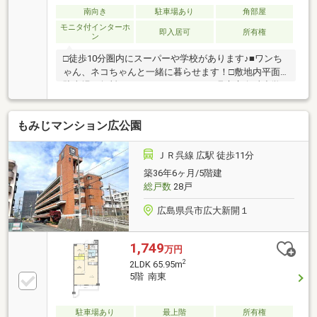
南向き
駐車場あり
角部屋
モニタ付インターホ
即入居可
所有権
ン
□徒歩10分圏内にスーパーや学校があります♪■ワンち
ゃん、ネコちゃんと一緒に暮らせます！□敷地内平面
駐車場が無料なのはうれしいですね■呉市立白岳小学
校 徒歩9分□呉市立白岳中学校 徒歩9分■フレスタ
広店 徒歩4分□スーパードラッグひまわり 広中央店
もみじマンション広公園
徒歩1分■ホームセンター ユーホー広店 徒歩6分□JR
広駅 徒歩5分たくさんのお客様から満足のお言葉を
頂戴しております◆多数の提携銀行からお薦めローン
ＪＲ呉線 広駅 徒歩11分
プランをご提案◆ご自宅やご希望の場所までのお迎え
築36年6ヶ月/5階建
◆空間スタイリストによるトータルインテリアまずは
総戸数
28戸
お気軽にお問い合わせくださいませ♪
広島県呉市広大新開１
1,749
万円
2
2LDK 65.95m
5階 南東
駐車場あり
最上階
所有権