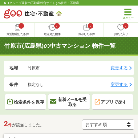
NTTグループ運営の不動産総合サイト goo住宅・不動産
1
0
0
0
最近検索した条件
最近見た物件
保存した条件
お気に入り
竹原市(広島県)の中古マンション 物件一覧
地域
変更する
竹原市
条件
変更する
指定なし
新着メールを受
検索条件を保存
アプリで探す
取る
2
件
が該当しました。