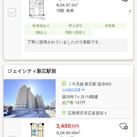
テ！【取扱物件７０８７件 その内未公開物件３０９
2
4LDK 87.2m
４件ご用意しています】トータテのホームページもぜ
10階 南東
ひご覧ください！!https://jyuhan.totate.co.jp/
駐車場あり
即入居可
所有権
2階以上
間取り図有り
丁寧に使用されていましたので美邸です。
ジェイシティ新広駅前
ＪＲ呉線 新広駅 徒歩6分
その他の交通
築20年7ヶ月/14階建
総戸数
137戸
広島県呉市広多賀谷１
3,400
万円
2
3LDK 85.95m