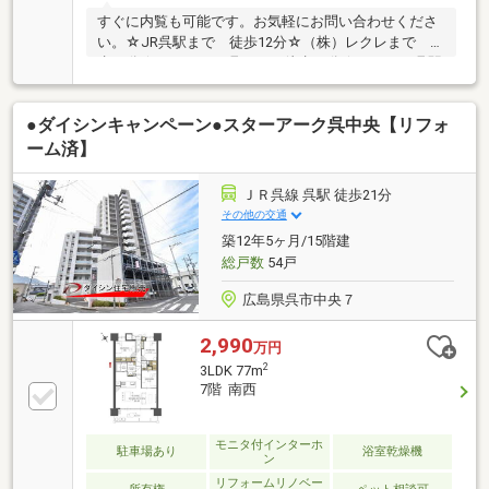
すぐに内覧も可能です。お気軽にお問い合わせくださ
い。☆JR呉駅まで 徒歩12分☆（株）レクレまで 徒
歩11分☆ゆめタウン呉まで 徒歩12分☆フレスタ呉駅
ビル店まで 徒歩11分☆ローソン呉宝町店まで 徒歩
7分☆スーパードラッグひまわり呉築地店まで 徒歩7
●ダイシンキャンペーン●スターアーク呉中央【リフォ
分☆呉市立両城中学校まで 徒歩9分☆呉市立両城小
学校まで 徒歩6分☆認定こども園呉第一こども園ま
ーム済】
で 徒歩10分☆呉三条一郵便局まで 徒歩4分
ＪＲ呉線 呉駅 徒歩21分
その他の交通
築12年5ヶ月/15階建
総戸数
54戸
広島県呉市中央７
2,990
万円
2
3LDK 77m
7階 南西
モニタ付インターホ
駐車場あり
浴室乾燥機
ン
リフォームリノベー