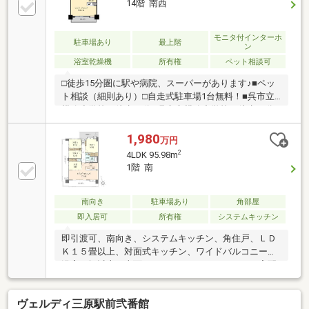
14階 南西
モニタ付インターホ
駐車場あり
最上階
ン
浴室乾燥機
所有権
ペット相談可
□徒歩15分圏に駅や病院、スーパーがあります♪■ペッ
ト相談（細則あり）□自走式駐車場1台無料！■呉市立
横路小学校 徒歩21分□呉市立横路中学校 徒歩23分■
万惣 呉広店 徒歩9分□ホームセンタータイム広店
徒歩9分※売主の契約不適合責任は免責とさせていただ
1,980
万円
きます。水回り設備もキレイなので、気持ち良くご入
2
4LDK 95.98m
居していただけます！たくさんのお客様から満足のお
1階 南
言葉を頂戴しております◆多数の提携銀行からお薦め
ローンプランをご提案◆ご自宅やご希望の場所までの
お迎え◆空間スタイリストによるトータルインテリア
南向き
駐車場あり
角部屋
まずはお気軽にお問い合わせくださいませ♪
即入居可
所有権
システムキッチン
即引渡可、南向き、システムキッチン、角住戸、ＬＤ
Ｋ１５畳以上、対面式キッチン、ワイドバルコニー、
浴室１坪以上、南面バルコニー、エレベーター、宅配
ボックス、駐輪場、食器洗乾燥機
ヴェルディ三原駅前弐番館