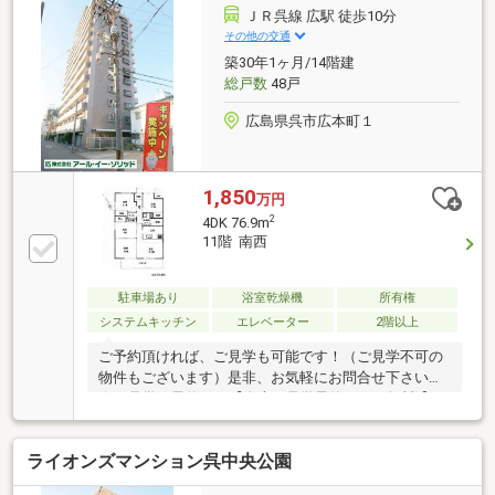
満足のお言葉を頂戴しております◆多数の提携銀行か
ＪＲ呉線 広駅 徒歩10分
らお薦めローンプランをご提案◆ご自宅やご希望の場
その他の交通
所までのお迎えまずはお気軽にお問い合わせください
築30年1ヶ月/14階建
ませ♪
総戸数
48戸
広島県呉市広本町１
1,850
万円
2
4DK 76.9m
11階 南西
駐車場あり
浴室乾燥機
所有権
システムキッチン
エレベーター
2階以上
ご予約頂ければ、ご見学も可能です！（ご見学不可の
物件もございます）是非、お気軽にお問合せ下さい！
☆ご見学の予約は→【右上の見学予約する（無料)】を
クリック！トータテ住宅販売（株）東営業所まで！！
0120-412-730広島県内に５店舗！地域密着型のトータ
ライオンズマンション呉中央公園
テ！【取扱物件７０８７件 その内未公開物件３０９
４件ご用意しています】トータテのホームページもぜ