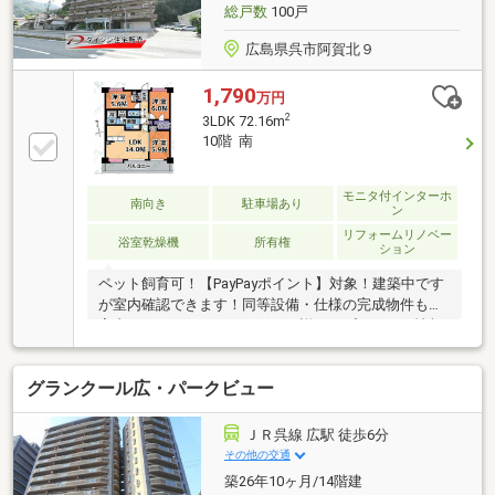
総戸数
100戸
広島県呉市阿賀北９
1,790
万円
2
3LDK 72.16m
10階 南
モニタ付インターホ
南向き
駐車場あり
ン
リフォームリノベー
浴室乾燥機
所有権
ション
ペット飼育可！【PayPayポイント】対象！建築中です
が室内確認できます！同等設備・仕様の完成物件もご
案内できます！キャンペーンの詳細はプレゼント情報
欄をご覧ください。■ 室内全改装中で綺麗になりま
す！■ サイズ等によりペット飼育可です。■ 全居室
グランクール広・パークビュー
5.6帖以上なので居室として充分です。■ ＩＨクッキ
ングヒーターのため料理あとのお掃除も楽々！■ WIC
等設置で日常生活に必要な収納力充実です。■ 南向
ＪＲ呉線 広駅 徒歩6分
きのバルコニーで陽当たりが良好です。■ 全室フロ
その他の交通
ーリングで便利で衛生的。■ お客様駐車場もあるの
築26年10ヶ月/14階建
で来客時も安心です。■ 売主が業者なので設備等保