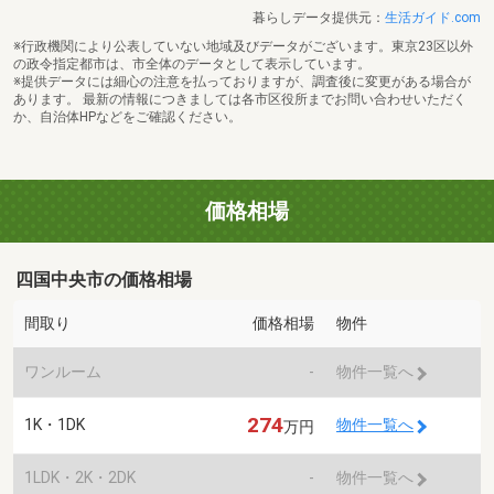
暮らしデータ提供元：
生活ガイド.com
※行政機関により公表していない地域及びデータがございます。東京23区以外
の政令指定都市は、市全体のデータとして表示しています。
※提供データには細心の注意を払っておりますが、調査後に変更がある場合が
あります。 最新の情報につきましては各市区役所までお問い合わせいただく
か、自治体HPなどをご確認ください。
価格相場
四国中央市の価格相場
間取り
価格相場
物件
ワンルーム
-
物件一覧へ
274
1K・1DK
物件一覧へ
万円
1LDK・2K・2DK
-
物件一覧へ