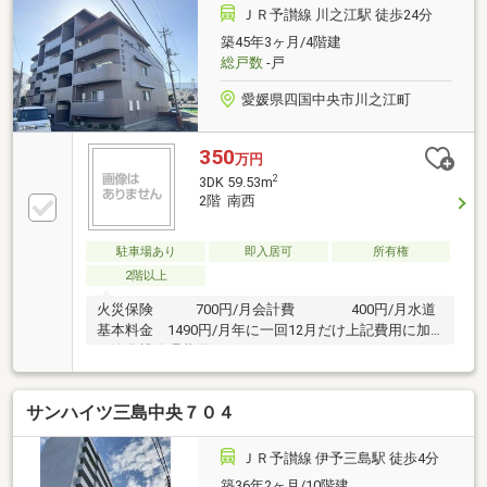
手を加えておりません。自分の使い勝手のいいように
ＪＲ予讃線 川之江駅 徒歩24分
カスタマイズをお楽しみください。
築45年3ヶ月/4階建
総戸数
-戸
愛媛県四国中央市川之江町
350
万円
2
3DK 59.53m
2階 南西
駐車場あり
即入居可
所有権
2階以上
火災保険 700円/月会計費 400円/月水道
基本料金 1490円/月年に一回12月だけ上記費用に加
え浄化槽管理費用の11、440円がかかります
サンハイツ三島中央７０４
ＪＲ予讃線 伊予三島駅 徒歩4分
築36年2ヶ月/10階建