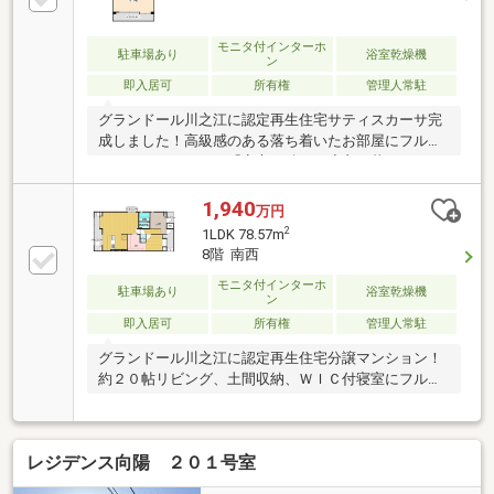
モニタ付インターホ
駐車場あり
浴室乾燥機
ン
即入居可
所有権
管理人常駐
グランドール川之江に認定再生住宅サティスカーサ完
成しました！高級感のある落ち着いたお部屋にフルリ
ノベーションです！「安心が続く丁度良い暮らし、こ
れからの人生をもっと心地よく」をコンセプトに、世
代を問わず全ての世帯におすすめ出来るお部屋となっ
1,940
万円
ております。フルリフォームしておりますので、すぐ
2
1LDK 78.57m
に新生活が始められます。是非お気軽にお問い合わせ
8階 南西
ください！
モニタ付インターホ
駐車場あり
浴室乾燥機
ン
即入居可
所有権
管理人常駐
グランドール川之江に認定再生住宅分譲マンション！
約２０帖リビング、土間収納、ＷＩＣ付寝室にフルリ
ノベーションいたしました！４ＬＤＫを１ＬＤＫへ。
大人のための“贅沢な余白”をご実感いただけます！開
放的な空間が毎日の暮らしをワクワクさせてくれるお
レジデンス向陽 ２０１号室
部屋です。土間収納・ウォークインクローゼットはご
自身のお好きなようにアレンジが出来るようにあえて