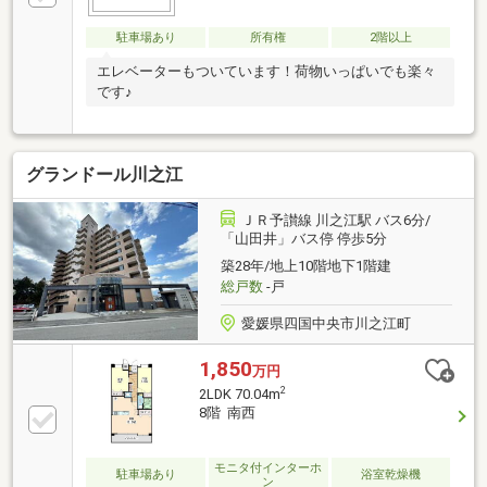
駐車場あり
所有権
2階以上
エレベーターもついています！荷物いっぱいでも楽々
です♪
グランドール川之江
ＪＲ予讃線 川之江駅 バス6分/
「山田井」バス停 停歩5分
築28年/地上10階地下1階建
総戸数
-戸
愛媛県四国中央市川之江町
1,850
万円
2
2LDK 70.04m
8階 南西
モニタ付インターホ
駐車場あり
浴室乾燥機
ン