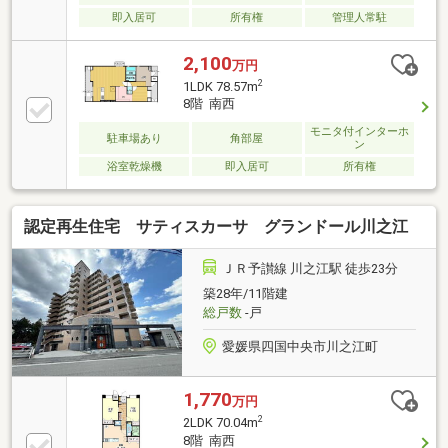
即入居可
所有権
管理人常駐
2,100
万円
2
1LDK 78.57m
8階 南西
モニタ付インターホ
駐車場あり
角部屋
ン
浴室乾燥機
即入居可
所有権
認定再生住宅 サティスカーサ グランドール川之江
ＪＲ予讃線 川之江駅 徒歩23分
築28年/11階建
総戸数
-戸
愛媛県四国中央市川之江町
1,770
万円
2
2LDK 70.04m
8階 南西