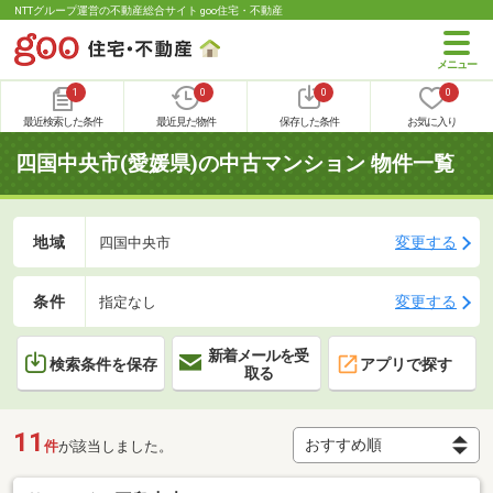
NTTグループ運営の不動産総合サイト goo住宅・不動産
1
0
0
0
最近検索した条件
最近見た物件
保存した条件
お気に入り
四国中央市(愛媛県)の中古マンション 物件一覧
地域
変更する
四国中央市
条件
変更する
指定なし
新着メールを受
検索条件を保存
アプリで探す
取る
11
件
が該当しました。