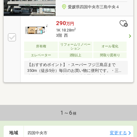
愛媛県四国中央市三島中央４
290
万円
2
1K 18.28m
3階 西
リフォームリノベー
所有権
オール電化
ション
エレベーター
2階以上
間取り図有り
【おすすめポイント】・スーパー フジ三島店まで
350m（徒歩5分）毎日のお買い物に便利です。・三島
小学校まで400m（徒歩5分）徒歩圏内で安心です。・
国道319号が接道しているので車通勤に便利。・伊予
三島運動公園まで1300m（徒歩17分）お散歩や散策、
スポーツ観戦などにおすすめです。【周辺施設】・セ
ブンイレブン四国中央三島中央店まで250m（徒歩4
分）・ファミリーマート三島中央店まで260m（徒歩4
分）・ハローズ三島店まで1600m（徒歩20分）・三島
1～6
棟
川之江IC4600m（車10分）
地域
変更する
四国中央市