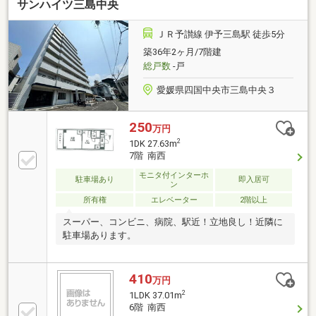
サンハイツ三島中央
ＪＲ予讃線 伊予三島駅 徒歩5分
築36年2ヶ月/7階建
総戸数
-戸
愛媛県四国中央市三島中央３
250
万円
2
1DK 27.63m
7階 南西
モニタ付インターホ
駐車場あり
即入居可
ン
所有権
エレベーター
2階以上
スーパー、コンビニ、病院、駅近！立地良し！近隣に
駐車場あります。
410
万円
2
1LDK 37.01m
6階 南西