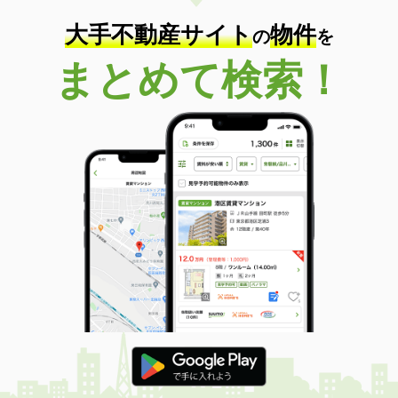
大手不動産サイト
物件
の
を
まとめて検索！