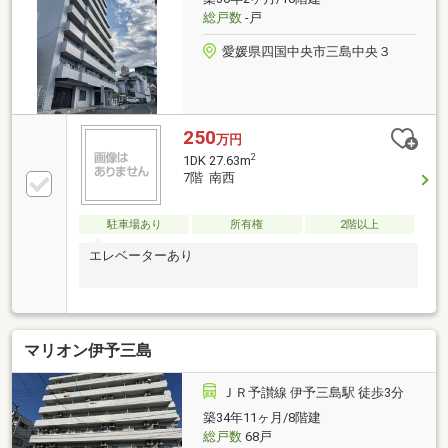
総戸数
-戸
愛媛県四国中央市三島中央３
250
万円
2
1DK 27.63m
7階 南西
駐車場あり
所有権
2階以上
エレベーターあり
マリオン伊予三島
ＪＲ予讃線 伊予三島駅 徒歩3分
築34年11ヶ月/8階建
総戸数
68戸