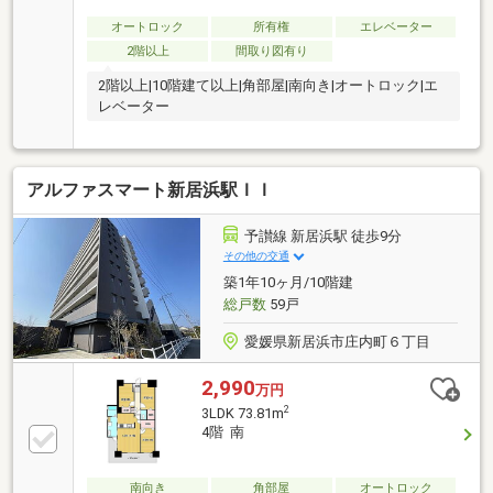
オートロック
所有権
エレベーター
2階以上
間取り図有り
2階以上|10階建て以上|角部屋|南向き|オートロック|エ
レベーター
アルファスマート新居浜駅ＩＩ
予讃線 新居浜駅 徒歩9分
その他の交通
築1年10ヶ月/10階建
総戸数
59戸
愛媛県新居浜市庄内町６丁目
2,990
万円
2
3LDK 73.81m
4階 南
南向き
角部屋
オートロック