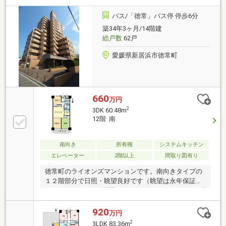
分。登下校の負担が少ない安心の立地● 滝の宮公園ま
で徒歩6分。四季の自然を身近に感じる住環境● イオン
バス/「徳常」バス停 停歩6分
モール新居浜まで徒歩13分。生活利便性が魅力です
築34年3ヶ月/14階建
総戸数
62戸
愛媛県新居浜市徳常町
660
万円
2
3DK 60.48m
12階 南
南向き
所有権
システムキッチン
エレベーター
2階以上
間取り図有り
徳常町のライオンズマンションです。南向きタイプの
１２階部分で日照・眺望良好です（眺望は永年保証で
はございません）。間取りはコンパクトな３DKタイプ
です。現在空室ですので、お気軽にご見学いただけま
す。ご興味がございましたら、ぜひお問合せくださ
920
万円
い。
2
3LDK 83.36m