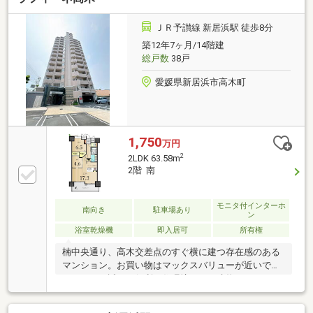
キッチンIH調理器を使用しています。楽器応相談、自
宅で楽器を演奏したい方などにおすすめ。
ＪＲ予讃線 新居浜駅 徒歩8分
築12年7ヶ月/14階建
総戸数
38戸
愛媛県新居浜市高木町
1,750
万円
2
2LDK 63.58m
2階 南
モニタ付インターホ
南向き
駐車場あり
ン
浴室乾燥機
即入居可
所有権
楠中央通り、高木交差点のすぐ横に建つ存在感のある
マンション。お買い物はマックスバリューが近いです
が、フジも近くて便利な住環境です。建物はきれいな
タイル張りの外観。ペットの飼育に対応しており、共
用部に専用の足洗い場を設置しています。また、駐車