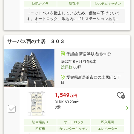
防犯カメラ
所有権
システムキッチン
ユニットバスを撤去しているため、価格を下げていま
す。オートロック、敷地内にゴミステーションありま
す。内覧出来ます。ドラッグストア・コンビニ・郵便
局まで徒歩約6分圏内です。
サーパス西の土居 ３０３
予讃線 新居浜駅 徒歩20分
築22年8ヶ月/14階建
総戸数
60戸
愛媛県新居浜市西の土居町１丁
目
1,549
万円
2
3LDK 69.23m
3階
駐車場あり
オートロック
即入居可
所有権
カウンターキッチン
エレベーター