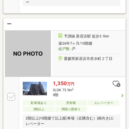
ー
ー
予讃線 新居浜駅 徒歩3.1km
築26年7ヶ月/10階建
総戸数
-戸
愛媛県新居浜市若水町２丁目
1,350
万円
2
3LDK 73.5m
9階
駐車場あり
所有権
エレベーター
2階以上
間取り図有り
2階以上|10階建て以上|駐車場（近隣含む）|南向き|エ
レベーター