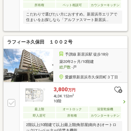
所有権
ペット相談可
カウンターキッチン
こだわりで選びたい方におすすめ。新居浜市エリアで
住まいをお探しなら「アルファスマート新居浜
駅？」。小
ラフィーネ久保田 １００２号
予讃線 新居浜駅 徒歩18分
築20年2ヶ月/10階建
総戸数
-戸
愛媛県新居浜市久保田町３丁目
3,800
万円
2
4LDK 152m
10階
最上階
オートロック
浴室乾燥機
即入居可
所有権
カウンターキッチン
2階以上|10階建て以上|最上階|角部屋|南向き|オートロ
ック|エレベーター|追焚き機能