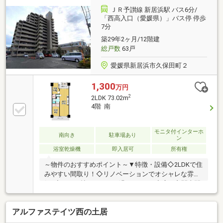
分。毎日の通勤や週末のお出かけもスムーズ?・文化
ＪＲ予讃線 新居浜駅 バス6分/
施設「あかがねミュージアム」徒歩４分。休日はカフ
「西高入口（愛媛県）」バス停 停歩
7分
ェやアートを気軽に満喫
築29年2ヶ月/12階建
総戸数
63戸
愛媛県新居浜市久保田町２
1,300
万円
2
2LDK 73.02m
4階 南
モニタ付インターホ
南向き
駐車場あり
ン
浴室乾燥機
即入居可
所有権
～物件のおすすめポイント～▼特徴・設備◇2LDKで住
みやすい間取り！◇リノベーションでオシャレな雰囲
気♪◇LDK20帖でゆったり過ごせます♪◇広い玄関土間
で靴も趣味の道具もすっきりと収まるゆとりの住ま
い！▼立地・周辺環境◇金子小学校まで徒歩3分でお
アルファステイツ西の土居
子様の通学も安心です♪◇南向きで日当たり良好！明
るいリビングでのびのび過ごせます♪◇毎日のお買物