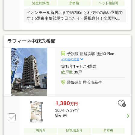
浴室乾燥機
所有権
ペット相談可
イオンモール新居浜まで約750mと利便性の高い立地で
す！6階東南角部屋で日当たり・通風良好！全居室6帖
以上のゆとりある間取りです。オール電化仕様、イン
ターネット無料（管理費込）。駐車場2台分（縦列）
引き継ぎ可能！ペット飼育可（規約あり）
ラフィーネ中萩弐番館
予讃線 新居浜駅 徒歩3.2km
その他の交通
築15年1ヶ月/14階建
総戸数
39戸
愛媛県新居浜市萩生
1,380
万円
2
2LDK 59.29m
8階 南
南向き
駐車場あり
所有権