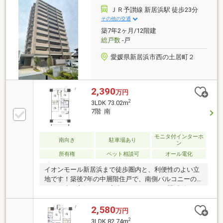
に便利なスーパー(コープ)まで徒歩4分！◇イオンモー
ＪＲ予讃線 新居浜駅 徒歩23分
ル新居浜も身近に利用でき、休日のお出かけやショッ
その他の交通
ピングを気軽に楽しめる良好な周辺環境！
築7年2ヶ月/12階建
総戸数
-戸
愛媛県新居浜市西の土居町２
2,390
万円
2
3LDK 73.02m
7階 南
モニタ付インターホ
南向き
駐車場あり
ン
所有権
ペット相談可
オール電化
イオンモール新居浜まで徒歩圏内と、利便性のよい立
地です！築後7年の中層階住戸で、南側バルコニーの
ため陽当り良好です！室内にはエアコン・照明付き！
敷地内駐車場1台あり！オール電化仕様！インターネ
ット使用料無料！ペット飼育も可能（※規約による制
2,580
万円
限あり）！
2
3LDK 82.74m