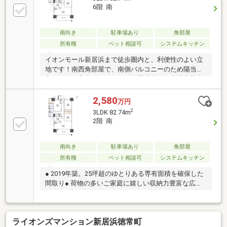
6階 南
南向き
駐車場あり
角部屋
所有権
ペット相談可
システムキッチン
イオンモール新居浜まで徒歩圏内と、利便性のよい立
地です！南西角部屋で、南側バルコニーのため陽当り
良好です！室内にはエアコン・照明付き！敷地内駐車
場1台あり！オール電化仕様！インターネット使用料
無料！ペット飼育も可能（※規約による制限あり）！
2,580
万円
2
3LDK 82.74m
2階 南
南向き
駐車場あり
角部屋
所有権
ペット相談可
システムキッチン
● 2019年築。25坪超のゆとりある専有面積を確保した
間取り● 荷物の多いご家庭に嬉しい収納力豊富な広い
WIC付● 南西向きバルコニーからあたたかな陽光が差
し込むリビング● IHや食洗機を備えた機能的なキッチ
ンで家事効率もアップ● 不在時の荷受もスムーズな宅
ライオンズマンション新居浜徳常町
配ボックスやネット無料設備● 金栄小学校まで徒歩9