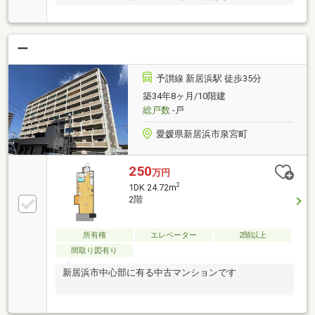
ー
予讃線 新居浜駅 徒歩35分
築34年8ヶ月/10階建
総戸数
-戸
愛媛県新居浜市泉宮町
250
万円
2
1DK 24.72m
2階
所有権
エレベーター
2階以上
間取り図有り
新居浜市中心部に有る中古マンションです