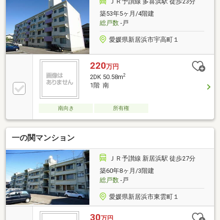
ＪＲ予讃線 多喜浜駅 徒歩23分
築53年5ヶ月/4階建
総戸数
-戸
愛媛県新居浜市宇高町１
220
万円
2
2DK 50.58m
1階 南
南向き
所有権
一の関マンション
ＪＲ予讃線 新居浜駅 徒歩27分
築60年8ヶ月/3階建
総戸数
-戸
愛媛県新居浜市東雲町１
30
万円