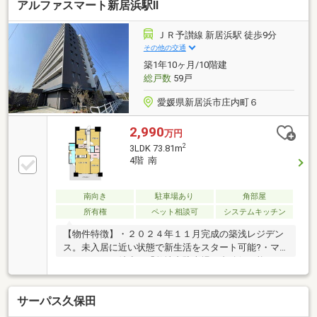
アルファスマート新居浜駅Ⅱ
場に関しては１台目が無料など、とても魅力的なマン
ションです。お部屋は２階の２ＬＤＫ。和室なしの人
気タイプ。室内はハイサッシ採用でとても明るく、天
ＪＲ予讃線 新居浜駅 徒歩9分
井が高くて開放的な空間となっております。また、キ
その他の交通
ッチンはリビング対面型で開放的ですよ。住宅設備も
築1年10ヶ月/10階建
浴室暖房乾燥機、食洗機、オートバスと充実した内容
総戸数
59戸
となっております。是非ご内覧ください。
愛媛県新居浜市庄内町６
2,990
万円
2
3LDK 73.81m
4階 南
南向き
駐車場あり
角部屋
所有権
ペット相談可
システムキッチン
【物件特徴】・２０２４年１１月完成の築浅レジデン
ス。未入居に近い状態で新生活をスタート可能?・マ
ンションでは希少な「敷地内駐車場２台確保可能」で
カーライフも快適そのもの?・陽光が降り注ぐ「南向
き角住戸」。通風と明るさを両立した空間?・大切な
サーパス久保田
家族であるペットと暮らせる相談可能な住まい。?
【周辺環境】・ＪＲ予讃線「新居浜」駅まで徒歩９