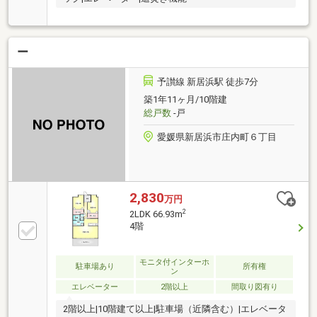
ー
予讃線 新居浜駅 徒歩7分
築1年11ヶ月/10階建
総戸数
-戸
愛媛県新居浜市庄内町６丁目
2,830
万円
2
2LDK 66.93m
4階
モニタ付インターホ
駐車場あり
所有権
ン
エレベーター
2階以上
間取り図有り
2階以上|10階建て以上|駐車場（近隣含む）|エレベータ