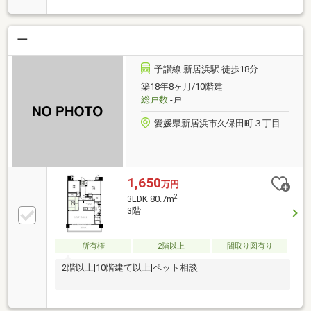
ー
予讃線 新居浜駅 徒歩18分
築18年8ヶ月/10階建
総戸数
-戸
愛媛県新居浜市久保田町３丁目
1,650
万円
2
3LDK 80.7m
3階
所有権
2階以上
間取り図有り
2階以上|10階建て以上|ペット相談