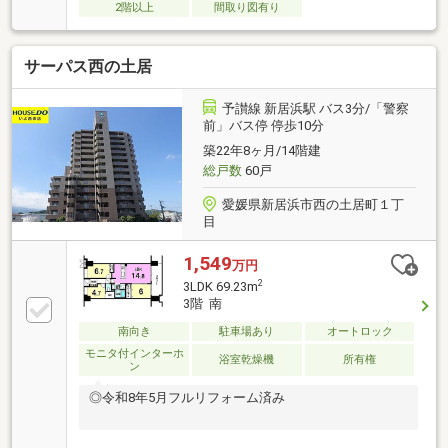
2階以上
間取り図有り
サーパス西の土居
予讃線 新居浜駅 バス3分/「警察
前」バス停 停歩10分
築22年8ヶ月/14階建
総戸数
60戸
愛媛県新居浜市西の土居町１丁
目
1,549
万円
2
3LDK 69.23m
3階 南
南向き
駐車場あり
オートロック
モニタ付インターホ
浴室乾燥機
所有権
ン
◎令和8年5月フルリフォーム済み