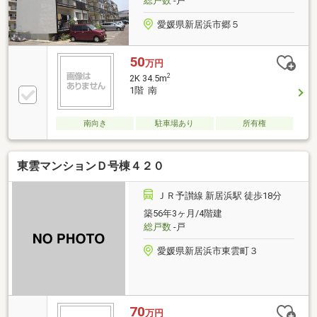
総戸数
-戸
愛媛県新居浜市郷５
50
万円
2
2K 34.5m
1階 南
南向き
駐車場あり
所有権
東雲マンションＤ号棟４２０
ＪＲ予讃線 新居浜駅 徒歩18分
築56年3ヶ月/4階建
総戸数
-戸
愛媛県新居浜市東雲町３
70
万円