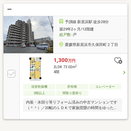
ー
予讃線 新居浜駅 徒歩28分
築29年2ヶ月/12階建
総戸数
-戸
愛媛県新居浜市久保田町２丁目
1,300
万円
2
2LDK 73.02m
4階
浴室乾燥機
所有権
エレベーター
2階以上
間取り図有り
内装・水回り等リフォーム済みの中古マンションです
（＾＾）／20帖のＬＤＫで家族団欒の時間をゆったり
と