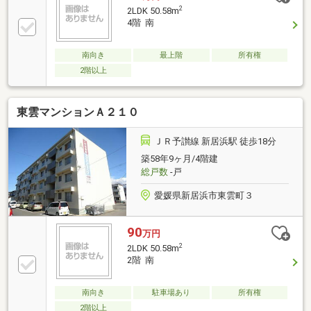
2
2LDK 50.58m
4階 南
南向き
最上階
所有権
2階以上
東雲マンションＡ２１０
ＪＲ予讃線 新居浜駅 徒歩18分
築58年9ヶ月/4階建
総戸数
-戸
愛媛県新居浜市東雲町３
90
万円
2
2LDK 50.58m
2階 南
南向き
駐車場あり
所有権
2階以上