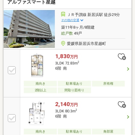
アルファスマート星越
ＪＲ予讃線 新居浜駅 徒歩29分
その他の交通
築11年8ヶ月/8階建
総戸数
49戸
愛媛県新居浜市星越町
1,830
万円
2
3LDK 72.83m
6階 南
南向き
駐車場あり
所有権
2階以上
間取り図有り
2,140
万円
2
3LDK 80.3m
6階 南
南向き
駐車場あり
角部屋