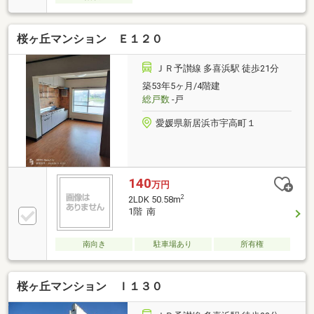
桜ヶ丘マンション Ｅ１２０
ＪＲ予讃線 多喜浜駅 徒歩21分
築53年5ヶ月/4階建
総戸数
-戸
愛媛県新居浜市宇高町１
140
万円
2
2LDK 50.58m
1階 南
南向き
駐車場あり
所有権
桜ヶ丘マンション Ｉ１３０