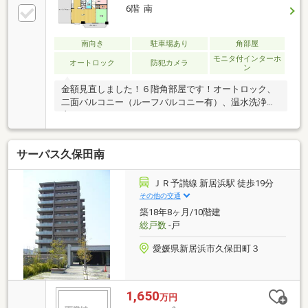
6階 南
南向き
駐車場あり
角部屋
モニタ付インターホ
オートロック
防犯カメラ
ン
金額見直しました！６階角部屋です！オートロック、
二面バルコニー（ルーフバルコニー有）、温水洗浄便
座、システムキッチン（ガスコンロ3口）、エアコ
ン、駐輪場、ゴミステーションあり。内覧出来ます！
サーパス久保田南
ＪＲ予讃線 新居浜駅 徒歩19分
その他の交通
築18年8ヶ月/10階建
総戸数
-戸
愛媛県新居浜市久保田町３
1,650
万円