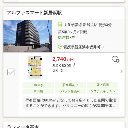
アルファスマート新居浜駅
ＪＲ予讃線 新居浜駅 徒歩3分
築5年8ヶ月/9階建
総戸数
-戸
愛媛県新居浜市坂井町３
2,740
万円
2
2LDK 80.05m
5階 南
南向き
駐車場あり
即入居可
所有権
ペット相談可
システムキッチン
専有面積は80.05㎡となっており広々とした空間で生活
することができます。バルコニーの広さが23.55平米の
物件です。好条件で快適な住み心地の2740万円の物件
となっています。インターネット無料の物件なので、
パソコンをよく使用する方におすすめです。宅配ボッ
ラフィーネ高木
クス付きですので不在時の荷物受け取りができます。