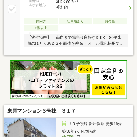
2
3LDK 80.7m
3階 南
南向き
駐車場あり
所有権
2階以上
【物件特徴】 ・南向きで陽当り良好な3LDK。80平米
超のゆとりある専有面積を確保 ・オール電化採用で安
心。ルームクリーニング済みで清潔感溢れる室内 ・全
居室6畳以上のゆとりある間取り。WICなど各所に収納
も充実 ・オートロック完備でセキュリティ面も安心。
大切なペットと暮らせる環境 【周辺環境】 ・マルナカ
久保田店まで徒歩6分。毎日の買い出しがスムーズな
立地 ・新居浜市立金子小学校まで徒歩8分。お子様の
通学も安心な近さ
東雲マンション３号棟 ３１７
ＪＲ予讃線 新居浜駅 徒歩18分
築58年9ヶ月/3階建