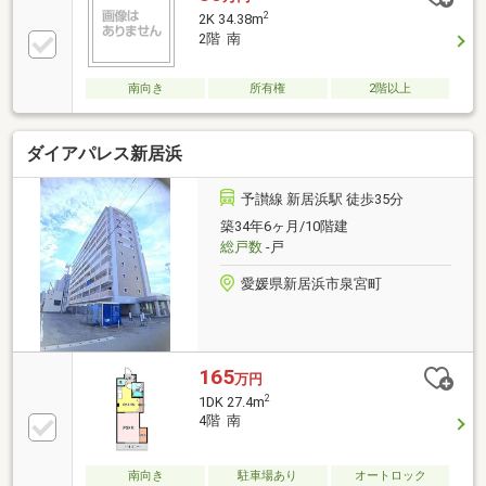
2
2K 34.38m
2階 南
南向き
所有権
2階以上
ダイアパレス新居浜
予讃線 新居浜駅 徒歩35分
築34年6ヶ月/10階建
総戸数
-戸
愛媛県新居浜市泉宮町
165
万円
2
1DK 27.4m
4階 南
南向き
駐車場あり
オートロック