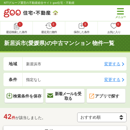
NTTグループ運営の不動産総合サイト goo住宅・不動産
1
0
0
0
最近検索した条件
最近見た物件
保存した条件
お気に入り
新居浜市(愛媛県)の中古マンション 物件一覧
地域
変更する
新居浜市
条件
変更する
指定なし
新着メールを受
検索条件を保存
アプリで探す
取る
42
件
が該当しました。