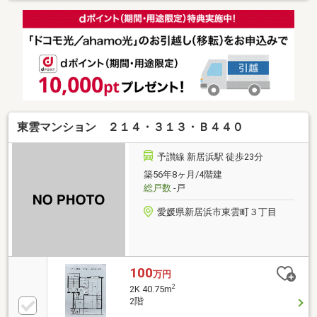
東雲マンション ２１４・３１３・Ｂ４４０
予讃線 新居浜駅 徒歩23分
築56年8ヶ月/4階建
総戸数
-戸
愛媛県新居浜市東雲町３丁目
100
万円
2
2K 40.75m
2階