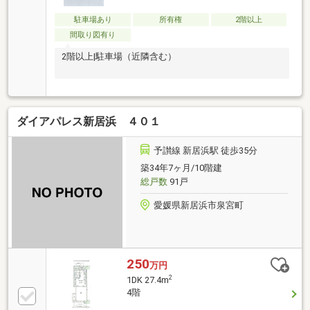
駐車場あり
所有権
2階以上
間取り図有り
2階以上|駐車場（近隣含む）
ダイアパレス新居浜 ４０１
予讃線 新居浜駅 徒歩35分
築34年7ヶ月/10階建
総戸数
91戸
愛媛県新居浜市泉宮町
250
万円
2
1DK 27.4m
4階