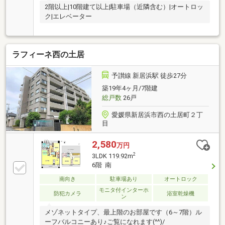
2階以上|10階建て以上|駐車場（近隣含む）|オートロッ
ク|エレベーター
ラフィーネ西の土居
予讃線 新居浜駅 徒歩27分
築19年4ヶ月/7階建
総戸数
26戸
愛媛県新居浜市西の土居町２丁
目
2,580
万円
2
3LDK 119.92m
6階 南
南向き
駐車場あり
オートロック
モニタ付インターホ
防犯カメラ
浴室乾燥機
ン
メゾネットタイプ、最上階のお部屋です（6～7階）ル
ーフバルコニーあり♪ご覧になれます(^^)/