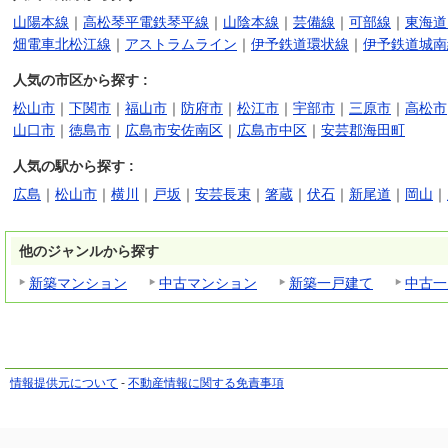
山陽本線
｜
高松琴平電鉄琴平線
｜
山陰本線
｜
芸備線
｜
可部線
｜
東海道
畑電車北松江線
｜
アストラムライン
｜
伊予鉄道環状線
｜
伊予鉄道城南
人気の市区から探す :
松山市
｜
下関市
｜
福山市
｜
防府市
｜
松江市
｜
宇部市
｜
三原市
｜
高松市
山口市
｜
徳島市
｜
広島市安佐南区
｜
広島市中区
｜
安芸郡海田町
人気の駅から探す :
広島
｜
松山市
｜
横川
｜
戸坂
｜
安芸長束
｜
箸蔵
｜
伏石
｜
新尾道
｜
岡山
｜
他のジャンルから探す
新築マンション
中古マンション
新築一戸建て
中古一
情報提供元について
-
不動産情報に関する免責事項