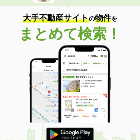
大手不動産サイト
物件
の
を
まとめて検索！