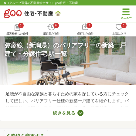
NTTグループ運営の不動産総合サイト goo住宅・不動産
0
0
0
0
最近検索した条件
最近見た物件
保存した条件
お気に入り
弥彦線（新潟県）のバリアフリーの新築一戸
建て・分譲住宅 駅一覧
足腰が不自由な家族と暮らすための家を探している方にチェック
してほしい、バリアフリー仕様の新築一戸建てを紹介します。バ
リアフリーの家は、スロープが付いている・段差が少ない・お風
続きを見る
呂やトイレに手すりがあるなどの特徴があります。体が不自由で
も、バリアフリー仕様なら住みやすさを感じられるため、複数の
一戸建てから気になる物件を見つけましょう。