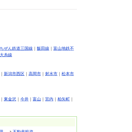
ちぜん鉄道三国線
｜
飯田線
｜
富山地鉄不
大糸線
｜
新潟市西区
｜
高岡市
｜
射水市
｜
松本市
｜
東金沢
｜
今井
｜
富山
｜
宮内
｜
柏矢町
｜
用
不動産投資