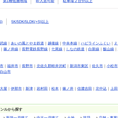
第1種低層地域
即入居可能
駐車場２台分以上
S)
5K/5DK/5LDK(+S)以上
武線
｜
あいの風とやま鉄道
｜
越後線
｜
中央本線
｜
ハピラインふくい
｜
え
｜
篠ノ井線
｜
長野電鉄長野線
｜
七尾線
｜
しなの鉄道
｜
白新線
｜
飯山線
｜
市
｜
福井市
｜
長野市
｜
北佐久郡軽井沢町
｜
新潟市東区
｜
佐久市
｜
小松市
白山市
大屋
｜
伊那市
｜
新津
｜
岩村田
｜
松本
｜
篠ノ井
｜
信濃吉田
｜
北中込
｜
上田
ャンルから探す
新築一戸建て
中古一戸建て
土地
賃貸
店舗・事業