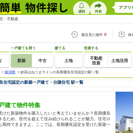
住宅・不動産
0
最近見た物件
保
一戸建てを買う
建てる
投資する
不動産
古
新築
中古
土地
土地活用
投資
>
新潟県
>
妙高はねうまラインの長期優良住宅認定の駅一覧
良住宅認定の新築一戸建て・分譲住宅 駅一覧
戸建て物件特集
受けた新築物件を購入したいと考えていませんか？長期優良
きるため、世代を超えて住み続けられることが魅力。住宅ロ
も期待できますよ。ここでは、長期優良認定を受けた新築一