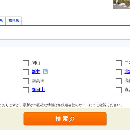
県
福井県
関山
二
新井
北
始
南高田
高
春日山
直
しておりますが、最新かつ正確な情報は各鉄道会社のサイトにてご確認ください。