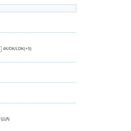
4K/DK/LDK(+S)
分以内