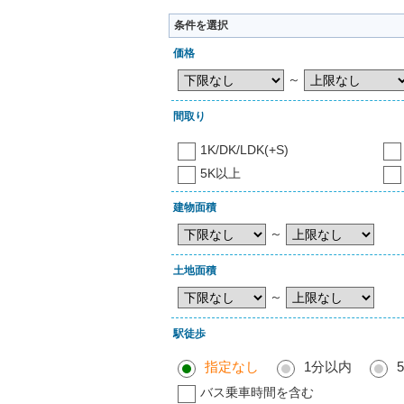
条件を選択
価格
～
間取り
1K/DK/LDK(+S)
5K以上
建物面積
～
土地面積
～
駅徒歩
指定なし
1分以内
バス乗車時間を含む