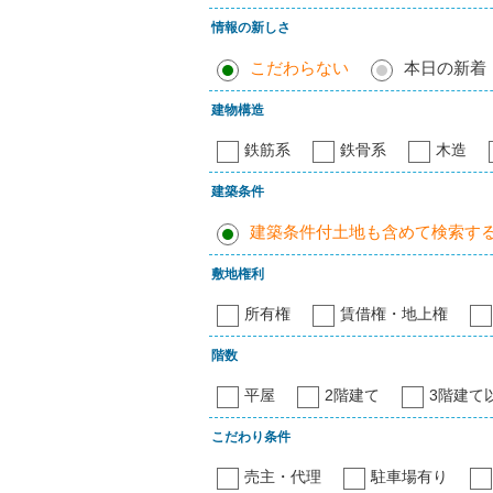
情報の新しさ
こだわらない
本日の新着
建物構造
鉄筋系
鉄骨系
木造
建築条件
建築条件付土地も含めて検索す
敷地権利
所有権
賃借権・地上権
階数
平屋
2階建て
3階建て
こだわり条件
売主・代理
駐車場有り