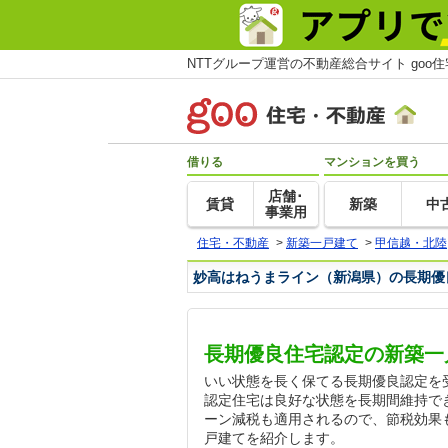
NTTグループ運営の不動産総合サイト goo
借りる
マンションを買う
店舗･
賃貸
新築
中
事業用
住宅・不動産
>
新築一戸建て
>
甲信越・北陸
妙高はねうまライン（新潟県）の長期優
長期優良住宅認定の新築一
いい状態を長く保てる長期優良認定を
認定住宅は良好な状態を長期間維持で
ーン減税も適用されるので、節税効果
戸建てを紹介します。