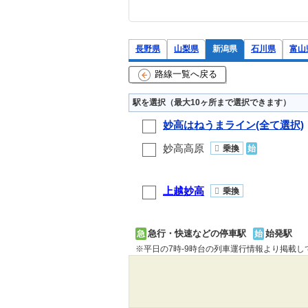
長野県
山梨県
新潟県
石川県
富山
路線一覧へ戻る
駅を選択（最大10ヶ所まで選択できます）
妙高はねうまライン(全て選択)
妙高高原
乗換
始
上越妙高
乗換
急行・快速などの停車駅
始発駅
急
始
※平日の7時-9時台の列車運行情報より掲載