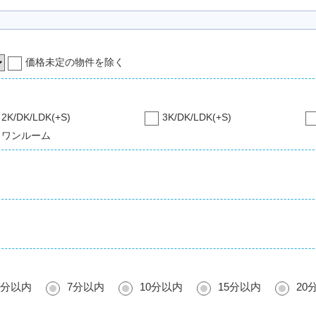
価格未定の物件を除く
2K/DK/LDK(+S)
3K/DK/LDK(+S)
ワンルーム
5分以内
7分以内
10分以内
15分以内
20