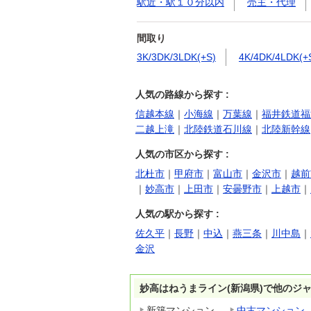
駅近・駅１０分以内
売主・代理
間取り
3K/3DK/3LDK(+S)
4K/4DK/4LDK(+
人気の路線から探す :
信越本線
｜
小海線
｜
万葉線
｜
福井鉄道福
二越上滝
｜
北陸鉄道石川線
｜
北陸新幹線
人気の市区から探す :
北杜市
｜
甲府市
｜
富山市
｜
金沢市
｜
越前
｜
妙高市
｜
上田市
｜
安曇野市
｜
上越市
｜
人気の駅から探す :
佐久平
｜
長野
｜
中込
｜
燕三条
｜
川中島
｜
金沢
妙高はねうまライン(新潟県)で他のジ
新築マンション
中古マンション