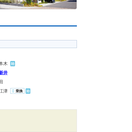
本木
始
新井
田
江津
乗換
始