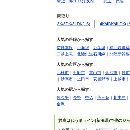
駅近・駅１０分以内
売主・代理
間取り
3K/3DK/3LDK(+S)
4K/4DK/4LDK(+
人気の路線から探す :
信越本線
｜
小海線
｜
万葉線
｜
福井鉄道福
二越上滝
｜
北陸鉄道石川線
｜
北陸新幹線
人気の市区から探す :
北杜市
｜
甲府市
｜
富山市
｜
金沢市
｜
越前
｜
妙高市
｜
上田市
｜
安曇野市
｜
上越市
｜
人気の駅から探す :
佐久平
｜
長野
｜
中込
｜
燕三条
｜
川中島
｜
金沢
妙高はねうまライン(新潟県)で他のジ
新築マンション
中古マンション