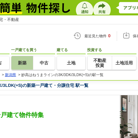
住宅・不動産
0
最近見た物件
保
一戸建てを買う
建てる
投資する
不動産
古
新築
中古
土地
土地活用
投資
>
新潟県
>
妙高はねうまラインの3K/3DK/3LDK(+S)の駅一覧
/3LDK(+S)の新築一戸建て・分譲住宅 駅一覧
新築一戸建て物件特集