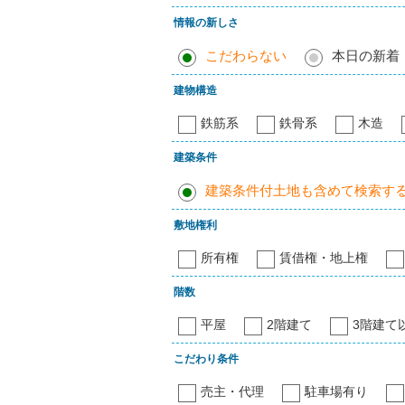
情報の新しさ
こだわらない
本日の新着
建物構造
鉄筋系
鉄骨系
木造
建築条件
建築条件付土地も含めて検索す
敷地権利
所有権
賃借権・地上権
階数
平屋
2階建て
3階建て
こだわり条件
売主・代理
駐車場有り