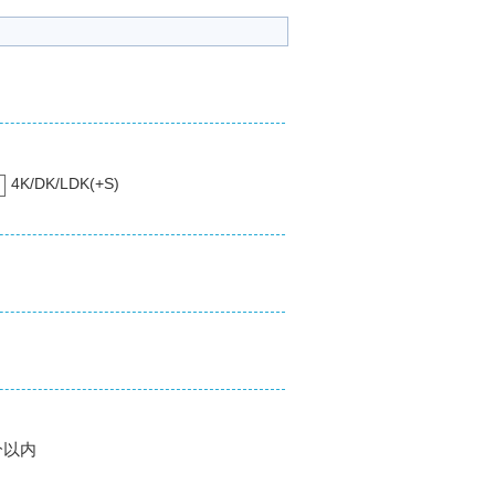
4K/DK/LDK(+S)
分以内