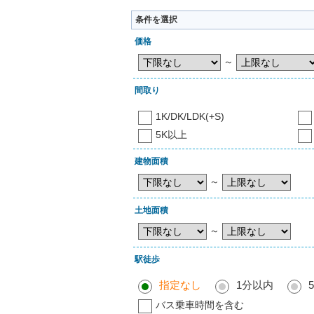
条件を選択
価格
～
間取り
1K/DK/LDK(+S)
5K以上
建物面積
～
土地面積
～
駅徒歩
指定なし
1分以内
バス乗車時間を含む