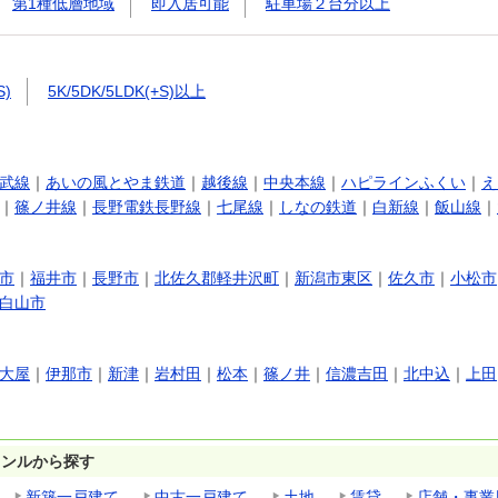
第1種低層地域
即入居可能
駐車場２台分以上
S)
5K/5DK/5LDK(+S)以上
武線
｜
あいの風とやま鉄道
｜
越後線
｜
中央本線
｜
ハピラインふくい
｜
え
｜
篠ノ井線
｜
長野電鉄長野線
｜
七尾線
｜
しなの鉄道
｜
白新線
｜
飯山線
｜
市
｜
福井市
｜
長野市
｜
北佐久郡軽井沢町
｜
新潟市東区
｜
佐久市
｜
小松市
白山市
大屋
｜
伊那市
｜
新津
｜
岩村田
｜
松本
｜
篠ノ井
｜
信濃吉田
｜
北中込
｜
上田
ャンルから探す
新築一戸建て
中古一戸建て
土地
賃貸
店舗・事業