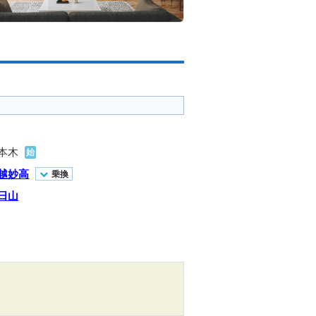
本木
始
越妙高
乗換
日山