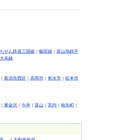
ちぜん鉄道三国線
｜
飯田線
｜
富山地鉄不
大糸線
｜
新潟市西区
｜
高岡市
｜
射水市
｜
松本市
｜
東金沢
｜
今井
｜
富山
｜
宮内
｜
柏矢町
｜
用
不動産投資