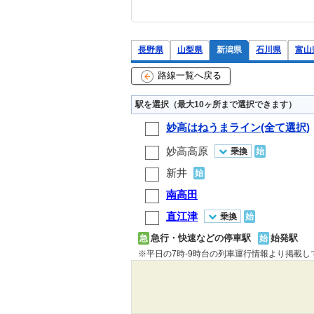
長野県
山梨県
新潟県
石川県
富山
路線一覧へ戻る
駅を選択（最大10ヶ所まで選択できます）
妙高はねうまライン(全て選択)
妙高高原
乗換
始
新井
始
南高田
直江津
乗換
始
急行・快速などの停車駅
始発駅
急
始
※平日の7時-9時台の列車運行情報より掲載