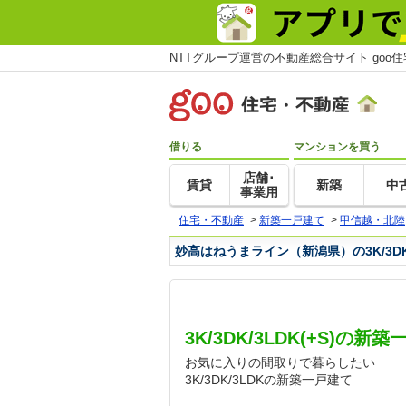
NTTグループ運営の不動産総合サイト goo
借りる
マンションを買う
店舗･
賃貸
新築
中
事業用
住宅・不動産
>
新築一戸建て
>
甲信越・北陸
妙高はねうまライン（新潟県）の3K/3DK
3K/3DK/3LDK(+S)の
お気に入りの間取りで暮らしたい
3K/3DK/3LDKの新築一戸建て