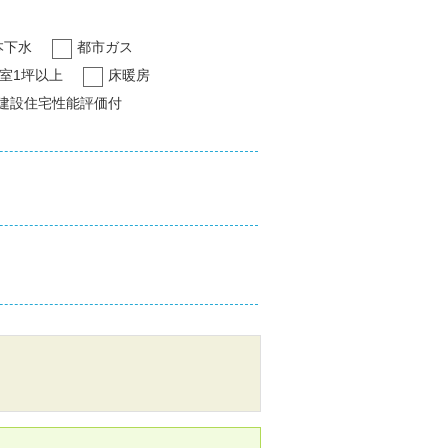
本下水
都市ガス
室1坪以上
床暖房
建設住宅性能評価付