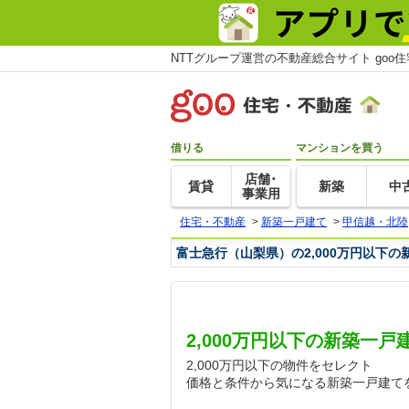
NTTグループ運営の不動産総合サイト goo
借りる
マンションを買う
店舗･
賃貸
新築
中
事業用
住宅・不動産
>
新築一戸建て
>
甲信越・北陸
富士急行（山梨県）の2,000万円以下の
2,000万円以下の新築一
2,000万円以下の物件をセレクト
価格と条件から気になる新築一戸建て