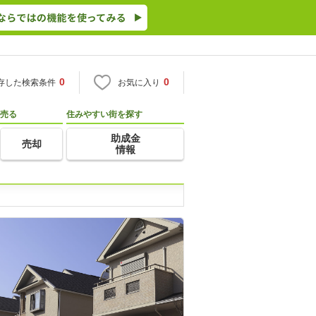
0
0
存した検索条件
お気に入り
売る
住みやすい街を探す
助成金
売却
情報