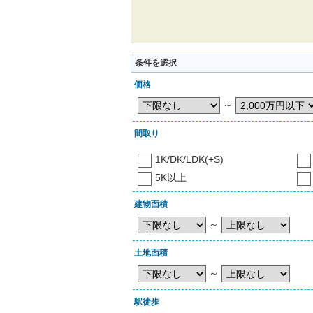
条件を選択
価格
～
間取り
1K/DK/LDK(+S)
5K以上
建物面積
～
土地面積
～
駅徒歩