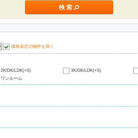
価格未定の物件を除く
2K/DK/LDK(+S)
3K/DK/LDK(+S)
ワンルーム