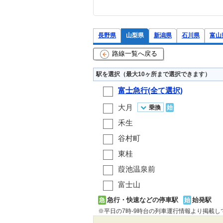
長野県
山梨県
新潟県
石川県
富山
路線一覧へ戻る
駅を選択（最大10ヶ所まで選択できます）
富士急行(全て選択)
大月
乗換
始
禾生
谷村町
東桂
葭池温泉前
富士山
急行・快速などの停車駅
始発駅
急
始
※平日の7時-9時台の列車運行情報より掲載