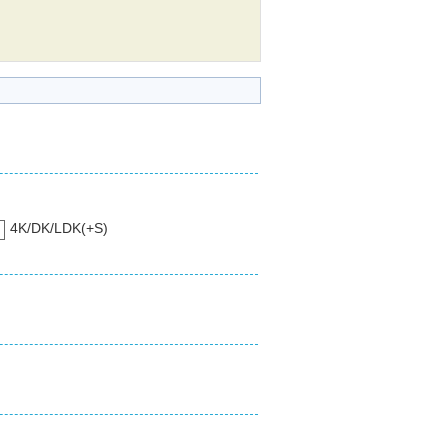
4K/DK/LDK(+S)