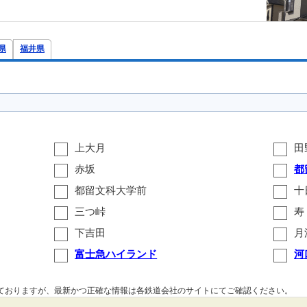
県
福井県
上大月
田
赤坂
都
都留文科大学前
十
三つ峠
寿
下吉田
月
富士急ハイランド
河
しておりますが、最新かつ正確な情報は各鉄道会社のサイトにてご確認ください。