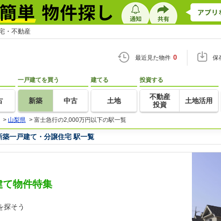
住宅・不動産
0
最近見た物件
保
一戸建てを買う
建てる
投資する
不動産
古
新築
中古
土地
土地活用
投資
>
山梨県
>
富士急行の2,000万円以下の駅一覧
新築一戸建て・分譲住宅 駅一覧
戸建て物件特集
を探そう