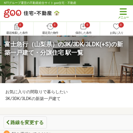
NTTグループ運営の不動産総合サイト goo住宅・不動産
0
0
0
0
最近検索した条件
最近見た物件
保存した条件
お気に入り
富士急行（山梨県）の3K/3DK/3LDK(+S)の新
築一戸建て・分譲住宅 駅一覧
お気に入りの間取りで暮らしたい
3K/3DK/3LDKの新築一戸建て
路線を変更する