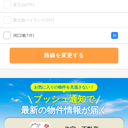
富士山
(0件)
富士急ハイランド
(0件)
河口湖
(1件)
始
路線を変更する
お気に入りの物件を見逃さない！
プッシュ通知で
最新の物件情報が届く