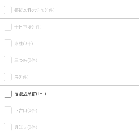
都留文科大学前
(0件)
十日市場
(0件)
東桂
(0件)
三つ峠
(0件)
寿
(0件)
葭池温泉前
(1件)
下吉田
(0件)
月江寺
(0件)