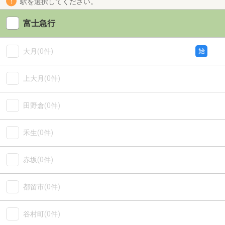
駅を選択してください。
富士急行
大月
(0件)
始
上大月
(0件)
田野倉
(0件)
禾生
(0件)
赤坂
(0件)
都留市
(0件)
谷村町
(0件)