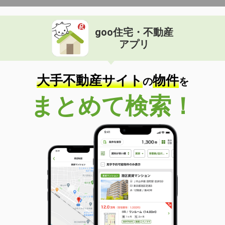
goo住宅・不動産
アプリ
大手不動産サイト
物件
の
を
まとめて検索！