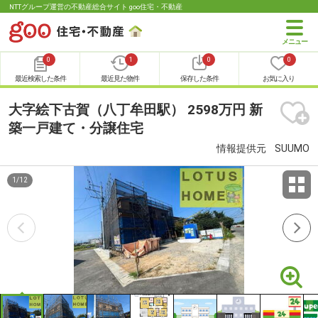
NTTグループ運営の不動産総合サイト goo住宅・不動産
0
1
0
0
最近検索した条件
最近見た物件
保存した条件
お気に入り
大字絵下古賀（八丁牟田駅） 2598万円 新
築一戸建て・分譲住宅
情報提供元
SUUMO
1
/
12