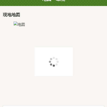
税…等
色々お話しできたらと思います。
◆一般建設業の許可をいただいている弊社ならでは！
現地地図
ご希望がございましたら物件ご購入後のサポートもさせて
いただきます♪
◆【資料請求（無料）】ご希望の場合…
『+その他のご要望を追加する』よりチェックやご要望を
記入していただけますとお客様に合わせたご案内が可能で
す。
「見学ご希望のお日にち・お時間」「こういう情報が欲し
い」「このエリアで物件を探している」「この時間に連絡
をお願いしたい」「メールで対応してほしい」等ご自由に
ご記入ください。
◆ローン代行お受けできます。
◆お客様のご希望に添えるお引渡しが出来るように
スタッフ一同 真心込めて 努めさせていただきます。
ぜひお気軽にご連絡ください♪