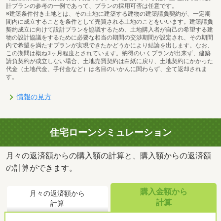
計プランの参考の一例であって、プランの採用可否は任意です。
※建築条件付き土地とは、その土地に建築する建物の建築請負契約が、一定期
間内に成立することを条件として売買される土地のことをいいます。建築請負
契約成立に向けて設計プランを協議するため、土地購入者が自己の希望する建
物の設計協議をするために必要な相当の期間の交渉期間が設定され、その期間
内で希望を満たすプランが実現できたかどうかにより結論を出します。なお、
この期間は概ね3ヶ月程度とされています。納得のいくプランが出来ず、建築
請負契約が成立しない場合、土地売買契約は白紙に戻り、土地契約にかかった
代金（土地代金、手付金など）は名目のいかんに関わらず、全て返却されま
す。
情報の見方
住宅ローンシミュレーション
月々の返済額からの購入額の計算と、購入額からの返済額
の計算ができます。
購入金額から
月々の返済額から
計算
計算