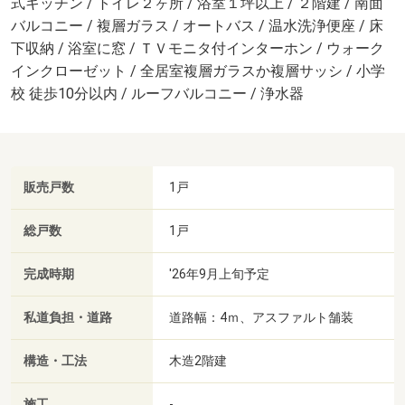
式キッチン / トイレ２ヶ所 / 浴室１坪以上 / ２階建 / 南面
バルコニー / 複層ガラス / オートバス / 温水洗浄便座 / 床
下収納 / 浴室に窓 / ＴＶモニタ付インターホン / ウォーク
インクローゼット / 全居室複層ガラスか複層サッシ / 小学
校 徒歩10分以内 / ルーフバルコニー / 浄水器
販売戸数
1戸
総戸数
1戸
完成時期
'26年9月上旬予定
私道負担・道路
道路幅：4ｍ、アスファルト舗装
構造・工法
木造2階建
施工
-