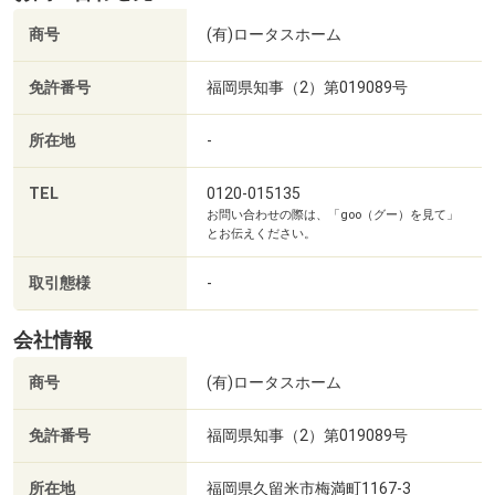
ご希望がございましたら物件ご購入後のサポートもさせて
商号
(有)ロータスホーム
いただきます♪
◆【資料請求（無料）】ご希望の場合…
免許番号
福岡県知事（2）第019089号
『+その他のご要望を追加する』よりチェックやご要望を
記入していただけますとお客様に合わせたご案内が可能で
所在地
-
す。
「見学ご希望のお日にち・お時間」「こういう情報が欲し
TEL
0120-015135
お問い合わせの際は、「goo（グー）を見て」
い」「このエリアで物件を探している」「この時間に連絡
とお伝えください。
をお願いしたい」「メールで対応してほしい」等ご自由に
ご記入ください。
取引態様
-
◆ローン代行お受けできます。
◆お客様のご希望に添えるお引渡しが出来るように
会社情報
スタッフ一同 真心込めて 努めさせていただきます。
商号
(有)ロータスホーム
ぜひお気軽にご連絡ください♪
免許番号
福岡県知事（2）第019089号
所在地
福岡県久留米市梅満町1167-3