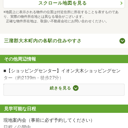
スクロール地図を見る
※地図上に表示される物件の位置は付近住所に所在することを表すものであ
り、実際の物件所在地とは異なる場合がございます。
正確な物件所在地は、取扱い不動産会社にお問い合わせください。
三潴郡大木町内の各駅の住みやすさ
その他周辺情報
■【ショッピングセンター】イオン大木ショッピングセン
ター（約2139m・徒歩27分）
■【コンビニ】セブンイレブン大木町役場前店（約452m・
続きを見る
徒歩6分）
■【中学校】大木町立大木中学校（約1161m・徒歩15分）
■【小学校】大木町立木佐木小学校（約845m・徒歩11分）
見学可能な日程
■【病院】みずま高邦会病院（約2098m・徒歩27分）
現地案内会（事前に必ず予約してください）
■【郵便局】大木郵便局（約406m・徒歩6分）
日程／公開中
■【役所】大木町役場（約408m・徒歩6分）