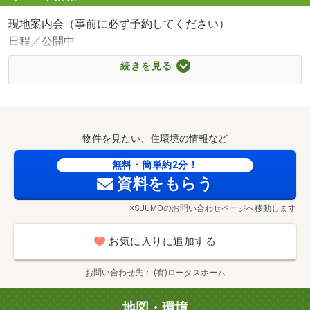
現地案内会（事前に必ず予約してください）
日程／公開中
◆未完成物件は近隣の同仕様物件ご案内可能です。
続きを見る
◆ご連絡いただければ平日や時間外のご案内も可能です。
◆お客様のご都合に合わせてご案内致します。
ご案内の所要時間は約１時間です。「30分程で見学した
い」「この後予定が…」等のご要望があれば担当にお伝え
物件を見たい、住環境の情報など
いただけますと合わせてご案内させていただきます。
その他ご希望の方には「他物件のご提案・ご案内」「資金
無料・簡単約2分！
計画や月々のお支払い例の提示」等もさせていただきま
資料をもらう
す。
※SUUMOのお問い合わせページへ移動します
◆ＦＰ３級、住宅ローンアドバイザーがご返済等のアドバ
イスも致します。スタッフはローンに詳しく、住宅ローン
お気に入りに追加する
の事なんでもお答えします！火災保険やオプション工事等
についてのご説明も致します。ぜひお気軽にご相談くださ
お問い合わせ先
(有)ロータスホーム
い♪
◆資材の高騰、金利の上昇、物件の買いどき、ローン減
地図・環境