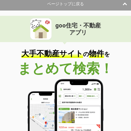
ページトップに戻る
goo住宅・不動産
アプリ
大手不動産サイト
物件
の
を
まとめて検索！