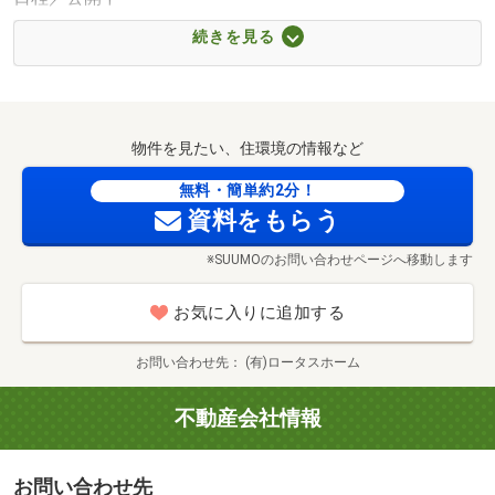
◆未完成物件は近隣の同仕様物件ご案内可能です。
続きを見る
◆ご連絡いただければ平日や時間外のご案内も可能です。
◆お客様のご都合に合わせてご案内致します。
ご案内の所要時間は約１時間です。「30分程で見学した
い」「この後予定が…」等のご要望があれば担当にお伝え
物件を見たい、住環境の情報など
いただけますと合わせてご案内させていただきます。
その他ご希望の方には「他物件のご提案・ご案内」「資金
無料・簡単約2分！
資料をもらう
計画や月々のお支払い例の提示」等もさせていただきま
す。
※SUUMOのお問い合わせページへ移動します
◆ＦＰ３級、住宅ローンアドバイザーがご返済等のアドバ
イスも致します。スタッフはローンに詳しく、住宅ローン
お気に入りに追加する
の事なんでもお答えします！火災保険やオプション工事等
についてのご説明も致します。ぜひお気軽にご相談くださ
お問い合わせ先
(有)ロータスホーム
い♪
◆資材の高騰、金利の上昇、物件の買いどき、ローン減
不動産会社情報
税…等
色々お話しできたらと思います。
お問い合わせ先
◆一般建設業の許可をいただいている弊社ならでは！