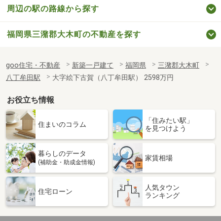
周辺の駅の路線から探す
福岡県三潴郡大木町の不動産を探す
goo住宅・不動産
新築一戸建て
福岡県
三潴郡大木町
八丁牟田駅
大字絵下古賀（八丁牟田駅） 2598万円
お役立ち情報
「住みたい駅」
住まいのコラム
を見つけよう
暮らしのデータ
家賃相場
(補助金・助成金情報)
人気タウン
住宅ローン
ランキング