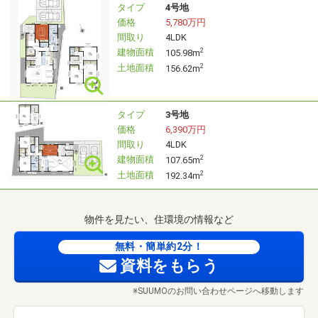
タイプ
4号地
価格
5,780万円
間取り
4LDK
建物面積
2
105.98m
土地面積
2
156.62m
タイプ
3号地
価格
6,390万円
間取り
4LDK
建物面積
2
107.65m
土地面積
2
192.34m
物件を見たい、住環境の情報など
無料・簡単約2分！
資料をもらう
※SUUMOのお問い合わせページへ移動します