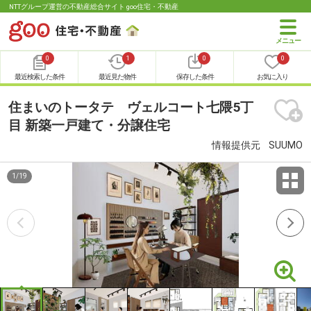
NTTグループ運営の不動産総合サイト goo住宅・不動産
0
1
0
0
最近検索した条件
最近見た物件
保存した条件
お気に入り
住まいのトータテ ヴェルコート七隈5丁
目 新築一戸建て・分譲住宅
情報提供元
SUUMO
1
/
19