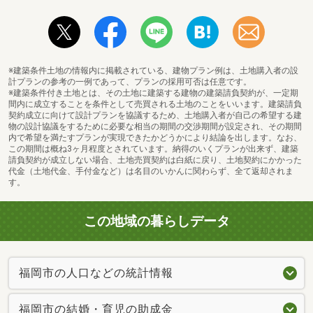
※建築条件土地の情報内に掲載されている、建物プラン例は、土地購入者の設
計プランの参考の一例であって、プランの採用可否は任意です。
※建築条件付き土地とは、その土地に建築する建物の建築請負契約が、一定期
間内に成立することを条件として売買される土地のことをいいます。建築請負
契約成立に向けて設計プランを協議するため、土地購入者が自己の希望する建
物の設計協議をするために必要な相当の期間の交渉期間が設定され、その期間
内で希望を満たすプランが実現できたかどうかにより結論を出します。なお、
この期間は概ね3ヶ月程度とされています。納得のいくプランが出来ず、建築
請負契約が成立しない場合、土地売買契約は白紙に戻り、土地契約にかかった
代金（土地代金、手付金など）は名目のいかんに関わらず、全て返却されま
す。
この地域の暮らしデータ
福岡市の人口などの統計情報
福岡市の結婚・育児の助成金