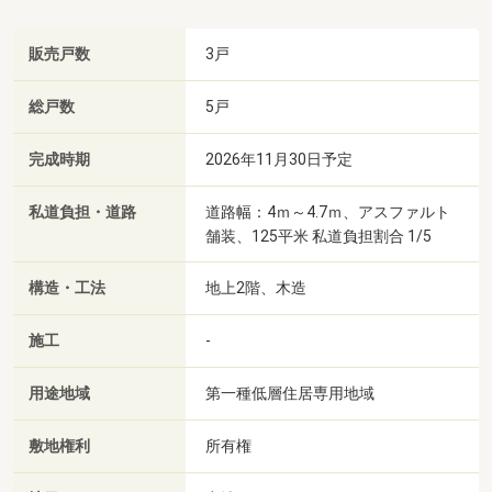
販売戸数
3戸
総戸数
5戸
完成時期
2026年11月30日予定
私道負担・道路
道路幅：4ｍ～4.7ｍ、アスファルト
舗装、125平米 私道負担割合 1/5
構造・工法
地上2階、木造
施工
-
用途地域
第一種低層住居専用地域
敷地権利
所有権