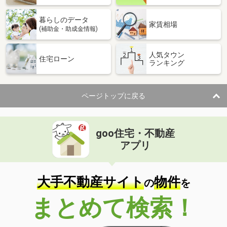
暮らしのデータ
家賃相場
(補助金・助成金情報)
人気タウン
住宅ローン
ランキング
ページトップに戻る
goo住宅・不動産
アプリ
大手不動産サイト
物件
の
を
まとめて検索！