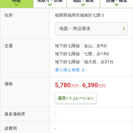
特徴
間取り・区画
地図・環境
設備・構造
住所
福岡県福岡市城南区七隈５
地図・周辺環境
交通
地下鉄七隈線「金山」歩9分
地下鉄七隈線「七隈」歩14分
地下鉄七隈線「福大前」歩21分
乗り換え検索
価格
5,780
6,390
万円～
万円
返済シミュレーション
最多価格帯
-
諸費用
-