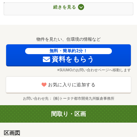
時間／10:00～18:00
続きを見る
現地案内会（事前に必ずお問い合わせください）
日程／公開中
時間／10:00～18:00
◇貴重なお時間の中で、ご希望の情報をご案内します◇
物件を見たい、住環境の情報など
お客様のご都合に合わせて、「知りたい情報だけ」という
短時間のご案内も可能です！
無料・簡単約2分！
内容の希望は、その他ご希望欄にご記入ください。
資料をもらう
※SUUMOのお問い合わせページへ移動します
おおよその所要時間や内容は下記をご参考ください。
例）「現地見学、資金計画の相談の２つを希望」→所要時
お気に入りに追加する
間45分～など。
【所要時間/内容】
お問い合わせ先
(株)トータテ都市開発九州飯倉事務所
・当分譲地の魅力/周辺環境のご案内（15分～）
・現地/物件見学（30分～）
間取り・区画
・ご希望の条件のご相談（15分～）
・資金計画のご相談（15分～）
区画図