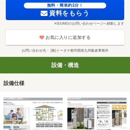
無料・簡単約2分！
例）「現地見学、資金計画の相談の２つを希望」→所要時
地下鉄七隈線「金山」駅まで720m 徒歩約9分
資料をもらう
間45分～など。
【所要時間/内容】
※SUUMOのお問い合わせページへ移動します
・当分譲地の魅力/周辺環境のご案内（15分～）
・現地/物件見学（30分～）
お気に入りに追加する
・ご希望の条件のご相談（15分～）
・資金計画のご相談（15分～）
お問い合わせ先
(株)トータテ都市開発九州飯倉事務所
ご希望の時間に合わせて、ご対応させていただきます。
設備・構造
（短時間でも可能です。）
設備仕様
福岡市立「七隈」小学校まで640m 徒歩約8分