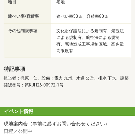
地目
宅地
建ぺい率/容積率
建ぺい率50％、容積率80％
その他制限事項
文化財保護法による規制有、景観法
による規制有、航空法による規制
有、宅地造成工事規制区域、高さ最
高限度有
特記事項
担当者：梶原 仁、設備：電力:九州、水道:公営、排水:下水、建築
確認番号：第KJH26-00972-1号
イベント情報
現地案内会（事前に必ずお問い合わせください）
日程／公開中