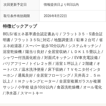
次回更新予定日
情報提供日より8日以内
取引条件有効期限
2026年8月22日
特徴ピックアップ
BELS/省エネ基準適合認定書あり / フラット３５・S適合証
明書 / フラット３５Sに対応 / 地盤調査済 / 駐車２台可 / 省
エネ給湯器 / スーパー 徒歩10分以内 / システムキッチン /
浴室乾燥機 / 陽当り良好 / 全居室収納 / ＬＤＫ１５畳以上 /
シャワー付洗面化粧台 / 対面式キッチン / EV車充電設備 /
バリアフリー / トイレ２ヶ所 / 浴室１坪以上 / ２階建 / オ
ートバス / 温水洗浄便座 / 床下収納 / ＴＶモニタ付インタ
ーホン / 通風良好 / 全居室フローリング / 天井高２．５ｍ
以上 / ＩＨクッキングヒーター / 全居室複層ガラスか複層
サッシ / 小学校 徒歩10分以内 / 食器洗乾燥機 / オール電化
/ 浄水器 / スマートキー