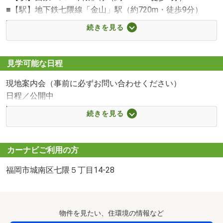
■【駅】地下鉄七隈線「金山」駅（約720m・徒歩9分）
■【小学校】福岡市立「七隈」小学校（約640m・徒歩8
続きを見る
分）
■【中学校】福岡市立「梅林」中学校（約1550m・徒歩20
分）
西鉄バス「干隈」停まで650m 徒歩約9分
見学可能な日程
■【幼稚園・保育園】かなやま幼稚園（約1100m・徒歩14
現地案内会（事前に必ずお問い合わせください）
分）
日程／公開中
■【スーパー】サニー七隈店（約620m・徒歩8分）
時間／10:00～18:00
■【スーパー】マックスバリュ干隈店（約600m・徒歩8
続きを見る
現地案内会（事前に必ずお問い合わせください）
分）
日程／公開中
■【郵便局】福岡城南郵便局（約1250m・徒歩16分）
時間／10:00～18:00
■【公園】西南杜の湖畔公園（約640m・徒歩8分）
カーナビご利用の方
◇貴重なお時間の中で、ご希望の情報をご案内します◇
福岡市城南区七隈５丁目14-28
お客様のご都合に合わせて、「知りたい情報だけ」という
短時間のご案内も可能です！
内容の希望は、その他ご希望欄にご記入ください。
物件を見たい、住環境の情報など
おおよその所要時間や内容は下記をご参考ください。