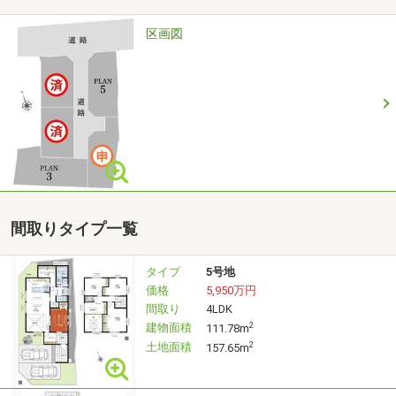
ご希望の時間に合わせて、ご対応させていただきます。
（短時間でも可能です。）
区画図
間取りタイプ一覧
タイプ
5号地
価格
5,950万円
間取り
4LDK
建物面積
2
111.78m
土地面積
2
157.65m