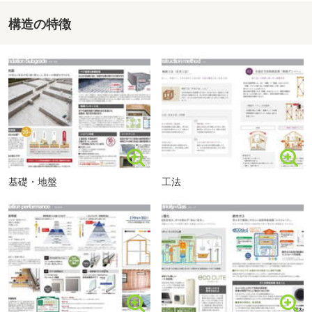
構造の特徴
キッチン
入居までの流れ
かなやま幼稚園まで1100m 車で約2分
基礎・地盤
工法