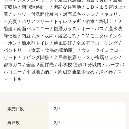
室収納 / 南側道路面す / 閑静な住宅地 / ＬＤＫ１５畳以上 /
庭 / シャワー付洗面化粧台 / 対面式キッチン / セキュリテ
ィ充実 / バリアフリー / トイレ２ヶ所 / 浴室１坪以上 / ２
階建 / 南面バルコニー / 複層ガラス / オートバス / 温水洗
浄便座 / 南庭 / 床下収納 / 浴室に窓 / ＴＶモニタ付インタ
ーホン / 節水型トイレ / 通風良好 / 全居室フローリング /
パントリー（食器・食品の収納庫） / ウォークインクロー
ゼット / リビング階段 / 全居室複層ガラスか複層サッシ /
都市ガス / 全室２面採光 / 小学校 徒歩10分以内 / ルーフバ
ルコニー / 平坦地 / 納戸 / 周辺交通量少なめ / 浄水器 / ス
マートキー
販売戸数
2戸
総戸数
2戸