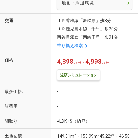
地図・周辺環境
交通
ＪＲ香椎線「舞松原」歩8分
ＪＲ鹿児島本線「千早」歩20分
西鉄貝塚線「西鉄千早」歩21分
乗り換え検索
価格
4,898
4,998
万円・
万円
返済シミュレーション
最多価格帯
-
諸費用
-
間取り
4LDK+S（納戸）
2
2
土地面積
149.51m
・153.99m
45.22坪・46.58