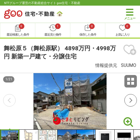
NTTグループ運営の不動産総合サイト goo住宅・不動産
0
1
0
0
最近検索した条件
最近見た物件
保存した条件
お気に入り
舞松原５（舞松原駅） 4898万円・4998万
円 新築一戸建て・分譲住宅
情報提供元
SUUMO
1
/
21