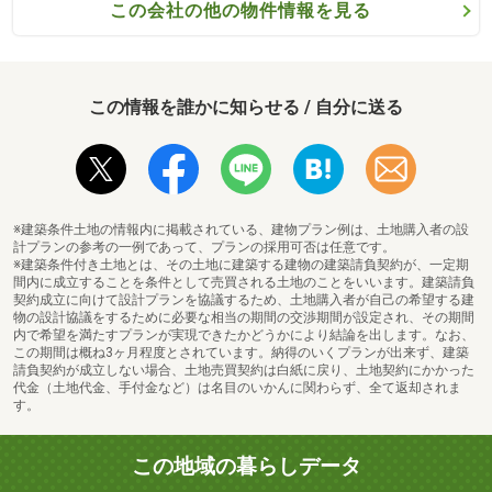
この会社の他の物件情報を見る
この情報を誰かに知らせる / 自分に送る
※建築条件土地の情報内に掲載されている、建物プラン例は、土地購入者の設
計プランの参考の一例であって、プランの採用可否は任意です。
※建築条件付き土地とは、その土地に建築する建物の建築請負契約が、一定期
間内に成立することを条件として売買される土地のことをいいます。建築請負
契約成立に向けて設計プランを協議するため、土地購入者が自己の希望する建
物の設計協議をするために必要な相当の期間の交渉期間が設定され、その期間
内で希望を満たすプランが実現できたかどうかにより結論を出します。なお、
この期間は概ね3ヶ月程度とされています。納得のいくプランが出来ず、建築
請負契約が成立しない場合、土地売買契約は白紙に戻り、土地契約にかかった
代金（土地代金、手付金など）は名目のいかんに関わらず、全て返却されま
す。
この地域の暮らしデータ