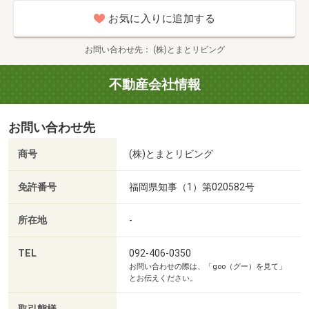
・魚釣りゲームも大好評♪
■【ホームセンター】エディオン柴田家電（約596m・徒歩
お気に入りに追加する
・かぶりもの撮影会あり☆
8分）
■【病院】医療法人輝栄会福岡輝栄会病院（約1703m・徒
お問い合わせ先
(株)とまとリビング
お母さんたちが安心して内覧できます！
歩22分）
■【郵便局】福岡舞松原郵便局（約526m・徒歩7分）
不動産会社情報
■【図書館】福岡市東図書館（約1735m・徒歩22分）
◆◇◆まずは資金計画◆◇◆
■【銀行】福岡銀行千早支店（約1402m・徒歩18分）
お問い合わせ先
賃貸も家賃が高い！
■【公園】松崎中央公園（約1011m・徒歩13分）
だとしたらマイホーム買ったほうが得なの？？
商号
(株)とまとリビング
このような疑問からの内覧希望もOK♪
免許番号
福岡県知事（1）第020582号
・ローン組めるの？
所在地
-
・シングルマザーだから不安。
・車のローンもあるのに・・・。
TEL
092-406-0350
お問い合わせの際は、「goo（グー）を見て」
・個人事業主で確定申告しているけど・・・。
とお伝えください。
お気軽にご相談下さい♪