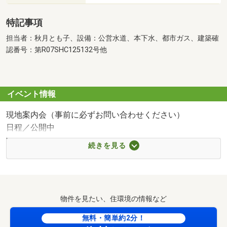
特記事項
担当者：秋月とも子、設備：公営水道、本下水、都市ガス、建築確
認番号：第R07SHC125132号他
イベント情報
現地案内会（事前に必ずお問い合わせください）
日程／公開中
時間／9:00～20:00
続きを見る
・☆・今日、この物件ご案内できます♪・☆・
◆◇◆とまとリビング案内コース◆◇◆
物件を見たい、住環境の情報など
現地集合でも、自宅までお迎えでもOK♪
無料・簡単約2分！