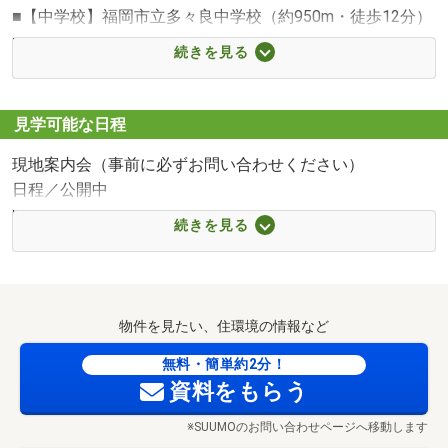
■【中学校】福岡市立多々良中学校（約950m・徒歩12分）
■【ショッピングセンター】えきマチ1丁目千早（約
続きを見る
1645m・徒歩21分）
■【ショッピングセンター】ワークマンプラス博多バイパ
ス店（約1629m・徒歩21分）
見学可能な日程
■【ショッピングセンター】ファッションセンターしまむ
現地案内会（事前に必ずお問い合わせください）
ら八田店（約2063m・徒歩26分）
日程／公開中
■【スーパー】FCO・OP舞松原店（約729m・徒歩10分）
時間／9:00～20:00
■【スーパー】サニー舞松原店（約805m・徒歩11分）
続きを見る
■【スーパー】にしてつストアレガネット千早（約
・☆・今日、この物件ご案内できます♪・☆・
1602m・徒歩21分）
■【コンビニ】ローソン舞松原店（約768m・徒歩10分）
◆◇◆とまとリビング案内コース◆◇◆
■【コンビニ】ミニストップ福岡香椎6丁目店（約1321m・
物件を見たい、住環境の情報など
現地集合でも、自宅までお迎えでもOK♪
徒歩17分）
無料・簡単約2分！
■【ドラッグストア】大賀薬局舞松原店（約356m・徒歩5
資料をもらう
分）
●〇●お子さんの対応もお任せください●〇●
■【ドラッグストア】セガミ薬品舞松原店（約992m・徒歩
※SUUMOのお問い合わせページへ移動します
・カードゲームや折り紙遊び
13分）