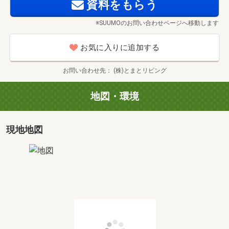
資料をもらう
●〇●お子さんの対応もお任せください●〇●
※SUUMOのお問い合わせページへ移動します
・カードゲームや折り紙遊び
・魚釣りゲームも大好評♪
お気に入りに追加する
・かぶりもの撮影会あり☆
お問い合わせ先
(株)とまとリビング
お母さんたちが安心して内覧できます！
地図・環境
◆◇◆まずは資金計画◆◇◆
賃貸も家賃が高い！
現地地図
だとしたらマイホーム買ったほうが得なの？？
このような疑問からの内覧希望もOK♪
・ローン組めるの？
・シングルマザーだから不安。
・車のローンもあるのに・・・。