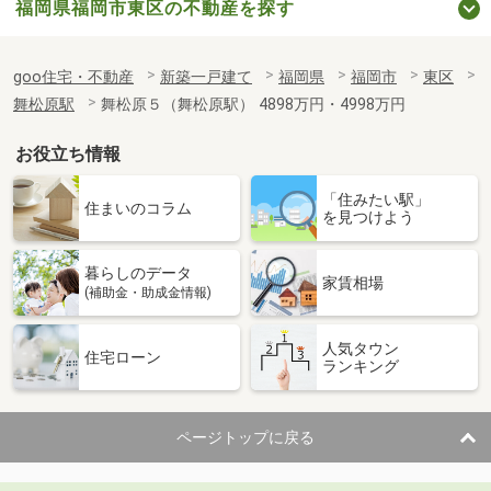
福岡県福岡市東区の不動産を探す
goo住宅・不動産
新築一戸建て
福岡県
福岡市
東区
舞松原駅
舞松原５（舞松原駅） 4898万円・4998万円
お役立ち情報
「住みたい駅」
住まいのコラム
を見つけよう
暮らしのデータ
家賃相場
(補助金・助成金情報)
人気タウン
住宅ローン
ランキング
ページトップに戻る