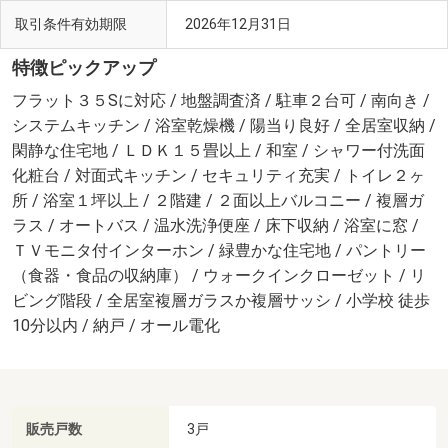
取引条件有効期限
2026年12月31日
特徴ピックアップ
フラット３５Sに対応 / 地盤調査済 / 駐車２台可 / 南向き /
システムキッチン / 浴室乾燥機 / 陽当り良好 / 全居室収納 /
閑静な住宅地 / ＬＤＫ１５畳以上 / 和室 / シャワー付洗面
化粧台 / 対面式キッチン / セキュリティ充実 / トイレ２ヶ
所 / 浴室１坪以上 / ２階建 / ２面以上バルコニー / 複層ガ
ラス / オートバス / 温水洗浄便座 / 床下収納 / 浴室に窓 /
ＴＶモニタ付インターホン / 緑豊かな住宅地 / パントリー
（食器・食品の収納庫） / ウォークインクローゼット / リ
ビング階段 / 全居室複層ガラスか複層サッシ / 小学校 徒歩
10分以内 / 納戸 / オール電化
販売戸数
3戸