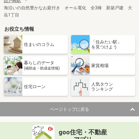
西戸崎駅
海沿いの自然豊かなお庭付き オール電化 全3棟 新築戸建 大
岳1丁目
お役立ち情報
「住みたい駅」
住まいのコラム
を見つけよう
暮らしのデータ
家賃相場
(補助金・助成金情報)
人気タウン
住宅ローン
ランキング
ページトップに戻る
goo住宅・不動産