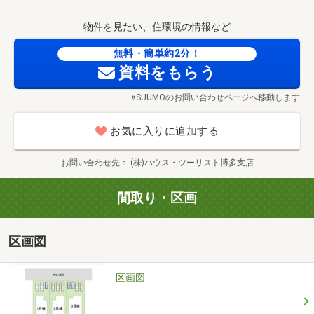
物件を見たい、住環境の情報など
①現地で直行直帰お手軽の旅（約30分）
無料・簡単約2分！
思い立ったらお家探しの旅に出かけよう(^^)/
資料をもらう
実際のお部屋の雰囲気をいち早く体感したい方にオススメ♪
※SUUMOのお問い合わせページへ移動します
メールまたはお電話でご予約した後に
お気に入りに追加する
現地で待ち合わせして物件をご覧いただきます。
お問い合わせ先
(株)ハウス・ツーリスト博多支店
②希望のエリアで見たい聞きたい！エリア限定の旅（約2
間取り・区画
時間30分）
区画図
「この場所に住みたい」
「駅まで徒歩10分圏内がいい」
「通学地域にこだわりがある」
区画図
「色んな物件を見て設備等細かくチェックしたい」etc