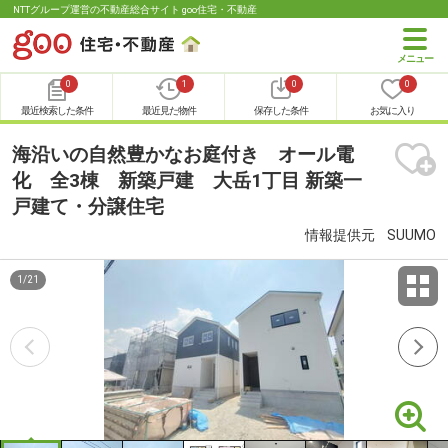
NTTグループ運営の不動産総合サイト goo住宅・不動産
0
1
0
0
最近検索した条件
最近見た物件
保存した条件
お気に入り
海沿いの自然豊かなお庭付き オール電
化 全3棟 新築戸建 大岳1丁目 新築一
戸建て・分譲住宅
情報提供元
SUUMO
1
/
21