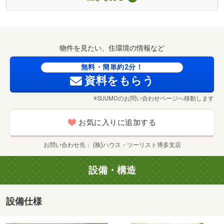
☆お家探しのツアーコンダクター☆
■【中学校】福岡市立志賀中学校（約1342m・徒歩17分）
ハウス・ツーリスト選べる【3つのプラン】
■【小学校】福岡市立西戸崎小学校（約673m・徒歩9分）
■【幼稚園・保育園】西戸崎保育園（約835m・徒歩11分）
■【郵便局】西戸崎郵便局（約925m・徒歩12分）
物件を見たい、住環境の情報など
①現地で直行直帰お手軽の旅（約30分）
■【公園】西戸崎西緑地（約637m・徒歩8分）
無料・簡単約2分！
■【公園】国営海の中道海浜公園（約1616m・徒歩21分）
資料をもらう
思い立ったらお家探しの旅に出かけよう(^^)/
■【公園】国営海の中道海浜公園（約1614m・徒歩21分）
ツルハドラッグ大岳店まで1221m
実際のお部屋の雰囲気をいち早く体感したい方にオススメ♪
※SUUMOのお問い合わせページへ移動します
メールまたはお電話でご予約した後に
お気に入りに追加する
現地で待ち合わせして物件をご覧いただきます。
お問い合わせ先
(株)ハウス・ツーリスト博多支店
②希望のエリアで見たい聞きたい！エリア限定の旅（約2
設備・構造
時間30分）
設備仕様
「この場所に住みたい」
「駅まで徒歩10分圏内がいい」