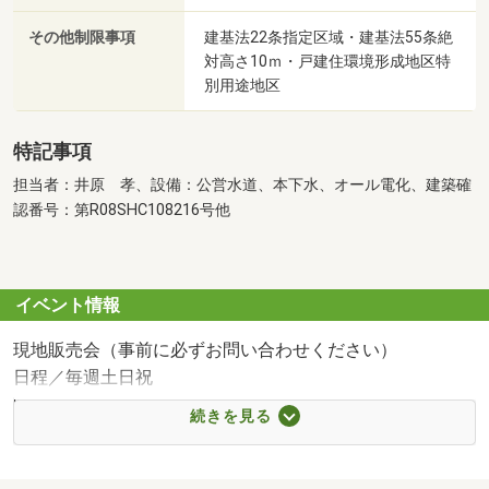
その他制限事項
建基法22条指定区域・建基法55条絶
対高さ10ｍ・戸建住環境形成地区特
別用途地区
特記事項
担当者：井原 孝、設備：公営水道、本下水、オール電化、建築確
認番号：第R08SHC108216号他
イベント情報
現地販売会（事前に必ずお問い合わせください）
日程／毎週土日祝
時間／10:00～17:00
続きを見る
☆お家探しのツアーコンダクター☆
ハウス・ツーリスト選べる【3つのプラン】