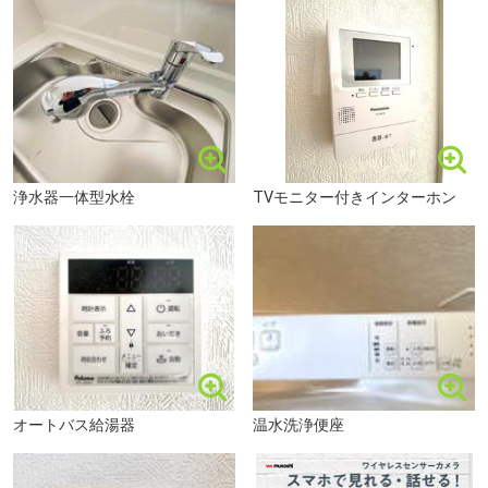
「通学地域にこだわりがある」
「色んな物件を見て設備等細かくチェックしたい」etc
コメリハード＆グリーン大岳店まで1251m
ご要望に沿った物件をお客様第一に
迅速かつ丁寧な対応でサポートいたします。
浄水器一体型水栓
TVモニター付きインターホン
③予算・行き先全部未定 イチから相談フリープランの旅
エリア探しから資金計画まで
マイホームの夢を叶えるお手伝いをいたします。
「お探しのエリアの相場が知りたい」
「借入金額の目安はいくら？」
「教育費がかかるので月々の返済金額を抑えたい」
「固定金利と変動金利どっちがお得？」etc
オートバス給湯器
温水洗浄便座
福岡市立志賀中学校まで1342m
まずは、じっくりお話を聞かせてください(*^-^*)