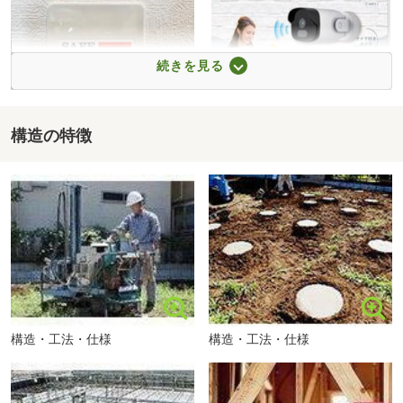
住宅ローンの不安や物件に関する疑問等、お家探しのエキ
スパートがお客様のスタイルに合わせた最適なプランをご
提案いたします。
続きを見る
一生に一度かもしれない大切なお買い物です。
構造の特徴
制震装置
防犯カメラ
ご家族の皆様が笑顔溢れるように快適なお家探しの旅をお
届けします♪
福岡市立西戸崎小学校まで673m
構造・工法・仕様
構造・工法・仕様