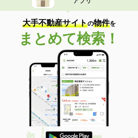
アプリ
大手不動産サイト
物件
の
を
まとめて検索！