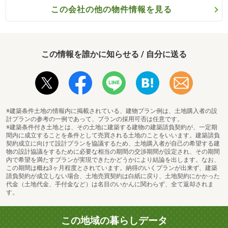
この会社の他の物件情報を見る
この情報を誰かに知らせる / 自分に送る
※建築条件土地の情報内に掲載されている、建物プラン例は、土地購入者の設
計プランの参考の一例であって、プランの採用可否は任意です。
※建築条件付き土地とは、その土地に建築する建物の建築請負契約が、一定期
間内に成立することを条件として売買される土地のことをいいます。建築請負
契約成立に向けて設計プランを協議するため、土地購入者が自己の希望する建
物の設計協議をするために必要な相当の期間の交渉期間が設定され、その期間
内で希望を満たすプランが実現できたかどうかにより結論を出します。なお、
この期間は概ね3ヶ月程度とされています。納得のいくプランが出来ず、建築
請負契約が成立しない場合、土地売買契約は白紙に戻り、土地契約にかかった
代金（土地代金、手付金など）は名目のいかんに関わらず、全て返却されま
す。
この地域の暮らしデータ