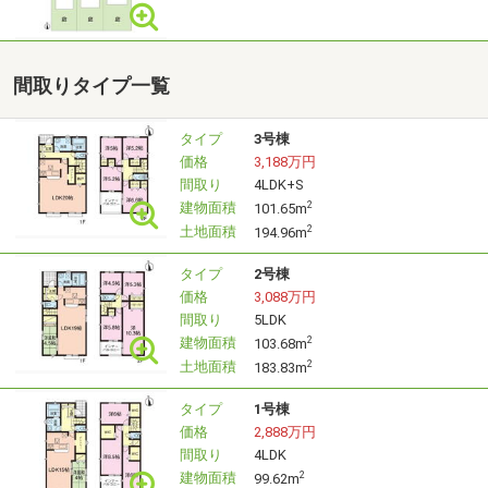
ご要望に沿った物件をお客様第一に
迅速かつ丁寧な対応でサポートいたします。
間取りタイプ一覧
③予算・行き先全部未定 イチから相談フリープランの旅
タイプ
3号棟
価格
3,188万円
間取り
4LDK+S
エリア探しから資金計画まで
建物面積
2
101.65m
マイホームの夢を叶えるお手伝いをいたします。
土地面積
2
194.96m
「お探しのエリアの相場が知りたい」
タイプ
2号棟
「借入金額の目安はいくら？」
価格
3,088万円
間取り
5LDK
「教育費がかかるので月々の返済金額を抑えたい」
建物面積
2
103.68m
「固定金利と変動金利どっちがお得？」etc
土地面積
2
183.83m
まずは、じっくりお話を聞かせてください(*^-^*)
タイプ
1号棟
価格
2,888万円
住宅ローンの不安や物件に関する疑問等、お家探しのエキ
間取り
4LDK
スパートがお客様のスタイルに合わせた最適なプランをご
建物面積
2
99.62m