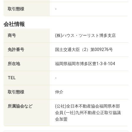
取引態様
-
西戸崎西緑地まで637m
会社情報
商号
(株)ハウス・ツーリスト博多支店
免許番号
国土交通大臣（2）第009276号
所在地
福岡県福岡市博多区豊1-3-8-104
TEL
-
取引態様
仲介
所属協会など
(公社)全日本不動産協会福岡県本部
会員 (一社)九州不動産公正取引協議
会加盟