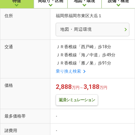
特徴
間取り・区画
地図・環境
設備・構造
住所
福岡県福岡市東区大岳１
地図・周辺環境
交通
ＪＲ香椎線「西戸崎」歩18分
ＪＲ香椎線「海ノ中道」歩49分
ＪＲ香椎線「雁ノ巣」歩91分
乗り換え検索
価格
2,888
3,188
万円～
万円
返済シミュレーション
最多価格帯
-
諸費用
-