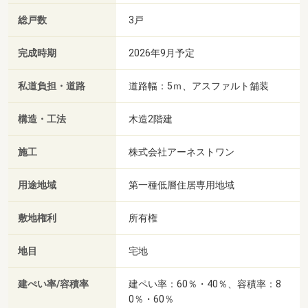
総戸数
3戸
完成時期
2026年9月予定
私道負担・道路
道路幅：5ｍ、アスファルト舗装
構造・工法
木造2階建
施工
株式会社アーネストワン
用途地域
第一種低層住居専用地域
敷地権利
所有権
地目
宅地
建ぺい率/容積率
建ペい率：60％・40％、容積率：8
0％・60％