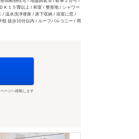
高断熱住宅 / 地盤調査済 / 駐車２台可 /
ＤＫ１５畳以上 / 和室 / 整形地 / シャワー
/ 温水洗浄便座 / 床下収納 / 浴室に窓 /
校 徒歩10分以内 / ルーフバルコニー / 周
せページへ移動します