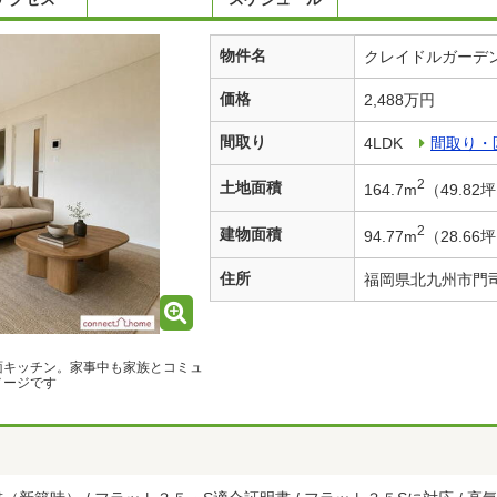
物件名
クレイドルガーデ
価格
2,488万円
間取り
4LDK
間取り・
2
土地面積
164.7m
（49.8
2
建物面積
94.77m
（28.6
住所
福岡県北九州市門
面キッチン。家事中も家族とコミュ
メージです