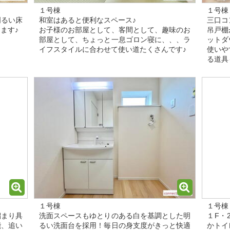
１号棟
１号棟
明るい床
和室はあると便利なスペース♪
三口コ
ます♪
お子様のお部屋として、客間として、趣味のお
吊戸棚
部屋として、ちょっと一息ゴロン寝に、、、ラ
ットダ
イフスタイルに合わせて使い道たくさんです♪
使いや
る道具
１号棟
１号棟
溜まり具
洗面スペースもゆとりのある白を基調とした明
１F・
能、追い
るい洗面台を採用！毎日の身支度がきっと快適
かトイ