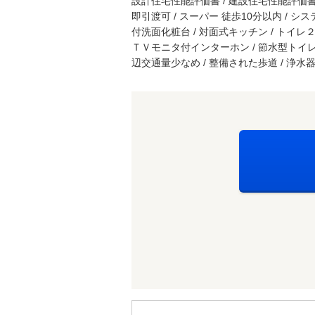
設計住宅性能評価書 / 建設住宅性能評価書（
即引渡可 / スーパー 徒歩10分以内 / シス
付洗面化粧台 / 対面式キッチン / トイレ２ヶ
ＴＶモニタ付インターホン / 節水型トイレ /
辺交通量少なめ / 整備された歩道 / 浄水器