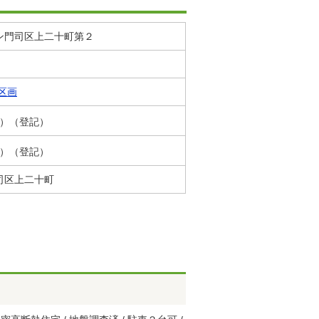
ン門司区上二十町第２
区画
2坪）（登記）
6坪）（登記）
司区上二十町