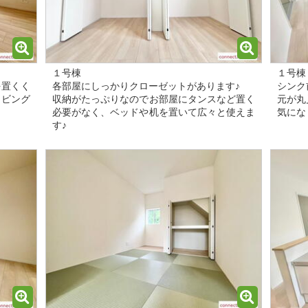
１号棟
１号棟
を置くく
各部屋にしっかりクローゼットがあります♪
シンク
リビング
収納がたっぷりなのでお部屋にタンスなど置く
元が丸
必要がなく、ベッドや机を置いて広々と使えま
気にな
す♪