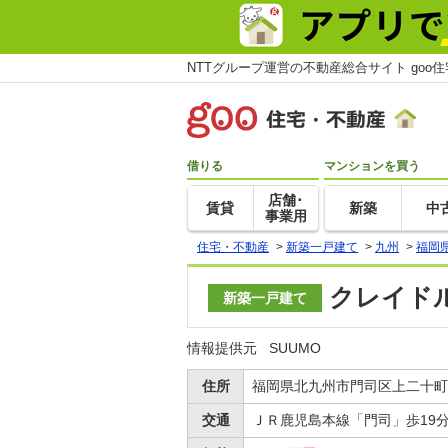
NTTグループ運営の不動産総合サイト goo
借りる
マンションを買う
店舗･
賃貸
新築
中
事業用
住宅・不動産
>
新築一戸建て
>
九州
>
福岡
クレイド
新築一戸建て
情報提供元
SUUMO
住所
福岡県北九州市門司区上二十町
交通
ＪＲ鹿児島本線「門司」歩19