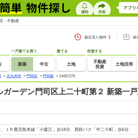
住宅・不動産
1
最近見た物件
保
一戸建てを買う
建てる
投資する
不動産
古
新築
中古
土地
土地活用
投資
県
>
北九州市
>
門司区
>
門司駅
>
2488万円
ルガーデン門司区上二十町第２ 新築一
分、ＪＲ鹿児島本線「小森江」歩18分、西鉄バス「中二十町」歩6分