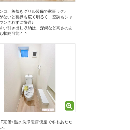
ンロ、魚焼きグリル装備で家事ラク♪
がないと視界も広く明るく、空調もシャ
ウンされずに快適♪
すい引き出し収納は、深鍋など高さのあ
も収納可能＾＾
2F完備♪温水洗浄暖房便座で冬もあたた
レ。