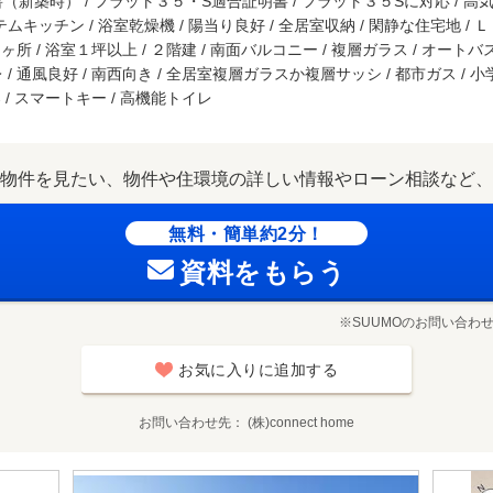
新築時） / フラット３５・S適合証明書 / フラット３５Sに対応 / 高気密
テムキッチン / 浴室乾燥機 / 陽当り良好 / 全居室収納 / 閑静な住宅地 / Ｌ
所 / 浴室１坪以上 / ２階建 / 南面バルコニー / 複層ガラス / オートバス 
 通風良好 / 南西向き / 全居室複層ガラスか複層サッシ / 都市ガス / 小学
 / スマートキー / 高機能トイレ
物件を見たい、物件や住環境の詳しい情報やローン相談など、
無料・簡単約2分！
資料をもらう
※SUUMOのお問い合わ
お気に入りに追加する
お問い合わせ先
(株)connect home