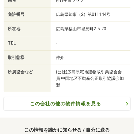
商号
(有)キョウリツ
リフォーム・リノベーション工事も当社にお任せ♪
免許番号
広島県知事（2）第011144号
住宅購入からリフォーム・リノベーション工事まで当社が
すべて引き受けます♪
所在地
広島県福山市城見町2-5-20
お気軽にお問い合わせ下さい♪
TEL
-
お問い合わせ 084-923-2261
メールアドレス kyoritsu-1@star.ocn.ne.jp
取引態様
仲介
マイホームご購入は人生の大切なご決断です。気になる点
所属協会など
(公社)広島県宅地建物取引業協会会
はなんでもお気軽にご相談下さい。
員 中国地区不動産公正取引協議会加
当社スタッフがご納得いただけるまでご相談をお受けいた
盟
します。
この会社の他の物件情報を見る
□■□■□■□■□■□■□■□■□■□■□■□■□■□■□■□■
この情報を誰かに知らせる / 自分に送る