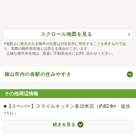
・ご年齢に不安のある方
などなど、まずは一度ご相談ください。
リフォーム・リノベーション工事も当社にお任せ♪
スクロール地図を見る
住宅購入からリフォーム・リノベーション工事まで当社が
すべて引き受けます♪
※地図上に表示される物件の位置は付近住所に所在することを表すものであ
り、実際の物件所在地とは異なる場合がございます。
お気軽にお問い合わせ下さい♪
正確な物件所在地は、取扱い不動産会社にお問い合わせください。
お問い合わせ 084-923-2261
メールアドレス kyoritsu-1@star.ocn.ne.jp
福山市内の各駅の住みやすさ
マイホームご購入は人生の大切なご決断です。気になる点
その他周辺情報
はなんでもお気軽にご相談下さい。
当社スタッフがご納得いただけるまでご相談をお受けいた
■【スーパー】スマイルキッチン多治米店（約824m・徒歩
します。
11分）
■【コンビニ】セブンイレブン福山東川口4丁目店（約
続きを見る
□■□■□■□■□■□■□■□■□■□■□■□■□■□■□■□■
399m・徒歩5分）