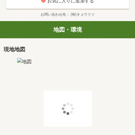
お気に入りに追加する
■現地/物件見学(30分～)
■ご希望条件の相談(30分～)
お問い合わせ先
(有)キョウリツ
■資金計画のご相談(30分～)
地図・環境
お家の事なら(有)キョウリツにすべてお任せください♪
お客様の悩み、不安を親切丁寧に解決いたします。
現地地図
まずは一度ご連絡ください！
当社専属の住宅ローンアドバイザーがお客様のライフスタ
イルに合った
資金計画をご提案させて頂きます。
・頭金０円からのご相談
・マイカーローンのある方
・カードローンのある方
・勤続年数１年未満の方
・正社員ではない方
・返済年数４０年の住宅ローンをご希望の方