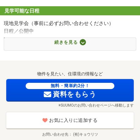
■【ホームセンター】ホームセンタータイム多治米店（約
737m・徒歩10分）
見学可能な日程
■【小学校】福山市立川口東小学校（約402m・徒歩6分）
現地見学会（事前に必ずお問い合わせください）
■【幼稚園・保育園】福山市立川口保育所（約494m・徒歩
日程／公開中
7分）
時間／9:00～20:00
■【病院】医療法人社団大仁会大石病院（約465m・徒歩6
続きを見る
□■□■□■□■□■□■□■□■□■□■□■□■□■□■□■□■
分）
☆貴重なお時間の中でご希望の情報をご提案いたします。
■【郵便局】福山川口郵便局（約385m・徒歩5分）
☆お客様のご都合に合わせて「知りたい情報だけ」という
■【銀行】JA福山市川口支店（約1092m・徒歩14分）
短時間のご案内も可能でございます。
物件を見たい、住環境の情報など
☆ご希望の日時をお知らせください。お客様のご希望の日
時でご対応させて頂きます。
無料・簡単約2分！
資料をもらう
☆土日はもちろん、平日、夕方からのご見学も大歓迎で
す！
※SUUMOのお問い合わせページへ移動します
☆おおよその所要時間や内容は以下をご参考ください。
お気に入りに追加する
■現地/物件見学(30分～)
■ご希望条件の相談(30分～)
お問い合わせ先
(有)キョウリツ