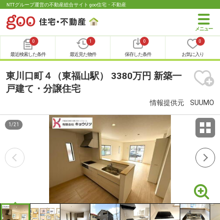
NTTグループ運営の不動産総合サイト goo住宅・不動産
0
1
0
0
最近検索した条件
最近見た物件
保存した条件
お気に入り
東川口町４（東福山駅） 3380万円 新築一
戸建て・分譲住宅
情報提供元
SUUMO
1
/
21