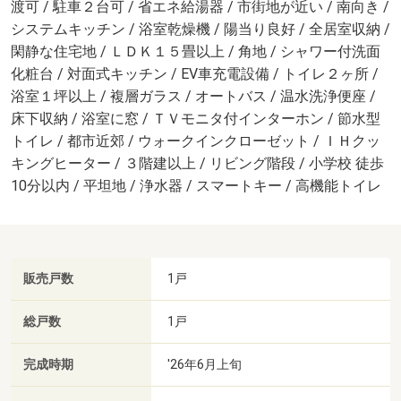
渡可 / 駐車２台可 / 省エネ給湯器 / 市街地が近い / 南向き /
システムキッチン / 浴室乾燥機 / 陽当り良好 / 全居室収納 /
閑静な住宅地 / ＬＤＫ１５畳以上 / 角地 / シャワー付洗面
化粧台 / 対面式キッチン / EV車充電設備 / トイレ２ヶ所 /
浴室１坪以上 / 複層ガラス / オートバス / 温水洗浄便座 /
床下収納 / 浴室に窓 / ＴＶモニタ付インターホン / 節水型
トイレ / 都市近郊 / ウォークインクローゼット / ＩＨクッ
キングヒーター / ３階建以上 / リビング階段 / 小学校 徒歩
10分以内 / 平坦地 / 浄水器 / スマートキー / 高機能トイレ
販売戸数
1戸
総戸数
1戸
完成時期
'26年6月上旬