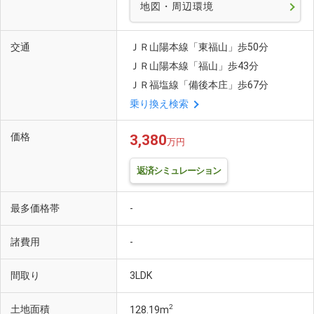
地図・周辺環境
交通
ＪＲ山陽本線「東福山」歩50分
ＪＲ山陽本線「福山」歩43分
ＪＲ福塩線「備後本庄」歩67分
乗り換え検索
価格
3,380
万円
返済シミュレーション
最多価格帯
-
諸費用
-
間取り
3LDK
2
土地面積
128.19m