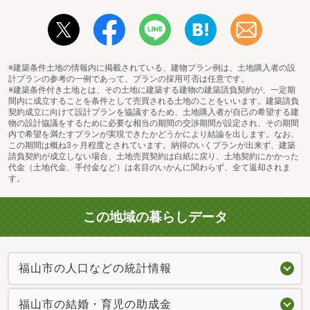
※建築条件土地の情報内に掲載されている、建物プラン例は、土地購入者の設
計プランの参考の一例であって、プランの採用可否は任意です。
※建築条件付き土地とは、その土地に建築する建物の建築請負契約が、一定期
間内に成立することを条件として売買される土地のことをいいます。建築請負
契約成立に向けて設計プランを協議するため、土地購入者が自己の希望する建
物の設計協議をするために必要な相当の期間の交渉期間が設定され、その期間
内で希望を満たすプランが実現できたかどうかにより結論を出します。なお、
この期間は概ね3ヶ月程度とされています。納得のいくプランが出来ず、建築
請負契約が成立しない場合、土地売買契約は白紙に戻り、土地契約にかかった
代金（土地代金、手付金など）は名目のいかんに関わらず、全て返却されま
す。
この地域の暮らしデータ
福山市の人口などの統計情報
福山市の結婚・育児の助成金