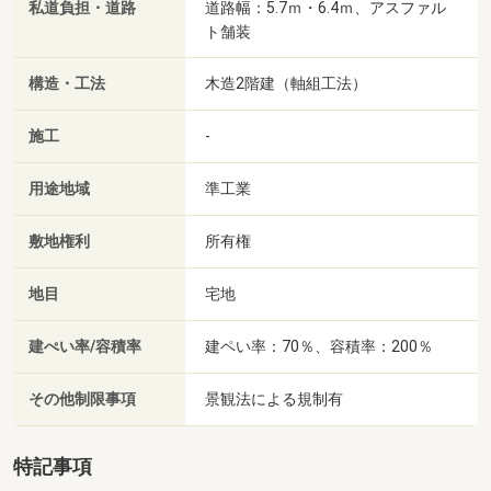
私道負担・道路
道路幅：5.7ｍ・6.4ｍ、アスファル
ト舗装
構造・工法
木造2階建（軸組工法）
施工
-
用途地域
準工業
敷地権利
所有権
地目
宅地
建ぺい率/容積率
建ペい率：70％、容積率：200％
その他制限事項
景観法による規制有
特記事項