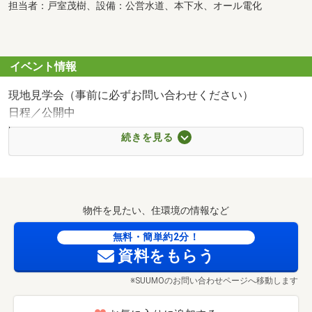
担当者：戸室茂樹、設備：公営水道、本下水、オール電化
イベント情報
現地見学会（事前に必ずお問い合わせください）
日程／公開中
時間／9:00～20:00
続きを見る
□■□■□■□■□■□■□■□■□■□■□■□■□■□■□■□■
☆貴重なお時間の中でご希望の情報をご提案いたします。
☆お客様のご都合に合わせて「知りたい情報だけ」という
短時間のご案内も可能でございます。
物件を見たい、住環境の情報など
☆ご希望の日時をお知らせください。お客様のご希望の日
時でご対応させて頂きます。
無料・簡単約2分！
☆土日はもちろん、平日、夕方からのご見学も大歓迎で
資料をもらう
す！
※SUUMOのお問い合わせページへ移動します
☆おおよその所要時間や内容は以下をご参考ください。