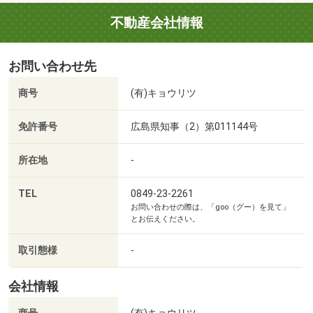
■資金計画のご相談(30分～)
不動産会社情報
お家の事なら(有)キョウリツにすべてお任せください♪
お客様の悩み、不安を親切丁寧に解決いたします。
お問い合わせ先
まずは一度ご連絡ください！
商号
(有)キョウリツ
当社専属の住宅ローンアドバイザーがお客様のライフスタ
免許番号
広島県知事（2）第011144号
イルに合った
資金計画をご提案させて頂きます。
所在地
-
・頭金０円からのご相談
・マイカーローンのある方
TEL
0849-23-2261
お問い合わせの際は、「goo（グー）を見て」
・カードローンのある方
とお伝えください。
・勤続年数１年未満の方
・正社員ではない方
取引態様
-
・返済年数４０年の住宅ローンをご希望の方
・ご年齢に不安のある方
会社情報
などなど、まずは一度ご相談ください。