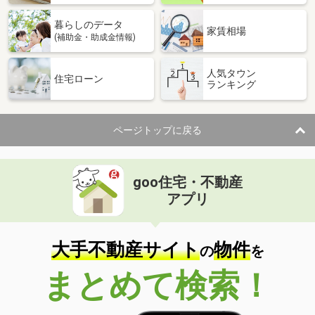
暮らしのデータ
家賃相場
(補助金・助成金情報)
人気タウン
住宅ローン
ランキング
ページトップに戻る
goo住宅・不動産
アプリ
大手不動産サイト
物件
の
を
まとめて検索！