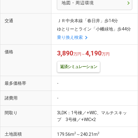
地図・周辺環境
交通
ＪＲ中央本線「春日井」歩14分
ゆとりーとライン「小幡緑地」歩44分
乗り換え検索
価格
3,890
4,190
万円～
万円
返済シミュレーション
最多価格帯
-
諸費用
-
間取り
3LDK：1号棟／+WIC、マルチスキッ
プ 3号棟／+WIC×2
2
2
土地面積
179.56m
～240.21m