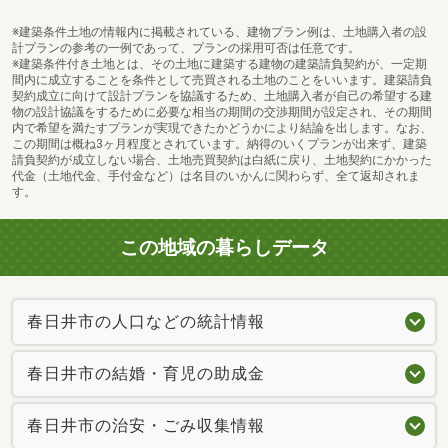
※建築条件土地の情報内に掲載されている、建物プラン例は、土地購入者の設
計プランの参考の一例であって、プランの採用可否は任意です。
※建築条件付き土地とは、その土地に建築する建物の建築請負契約が、一定期
間内に成立することを条件として売買される土地のことをいいます。建築請負
契約成立に向けて設計プランを協議するため、土地購入者が自己の希望する建
物の設計協議をするために必要な相当の期間の交渉期間が設定され、その期間
内で希望を満たすプランが実現できたかどうかにより結論を出します。なお、
この期間は概ね3ヶ月程度とされています。納得のいくプランが出来ず、建築
請負契約が成立しない場合、土地売買契約は白紙に戻り、土地契約にかかった
代金（土地代金、手付金など）は名目のいかんに関わらず、全て返却されま
す。
この地域の暮らしデータ
春日井市の人口などの統計情報
春日井市の結婚・育児の助成金
春日井市の治安・ごみ収集情報