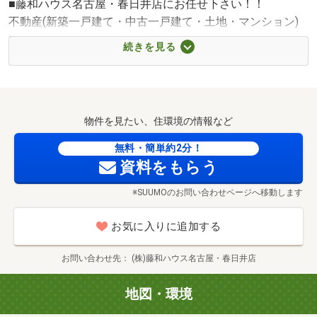
■藤和ハウス名古屋・春日井店にお任せ下さい！！
不動産(新築一戸建て・中古一戸建て・土地・マンション)
をお探しのお客様は、藤和ハウス名古屋・春日井店にお任
続きを見る
せ下さい。未公開情報なども多数ご用意しており、お客様
の理想の住まい探しをお手伝いさせて頂きます。
■藤和ハウス名古屋・春日井店へは、ぜひお子さま連れ
物件を見たい、住環境の情報など
で！
キッズスペースでは当店スタッフがお相手をするなど細か
無料・簡単約2分！
く目配り。店舗にはおむつ交換台、お子さま用の椅子、チ
資料をもらう
ャイルドシートなども用意しております。安心、快適な環
※SUUMOのお問い合わせページへ移動します
境でじっくり時間をかけて、お子さま連れでも住まい探し
に集中して頂けます。
お気に入りに追加する
■お車でのご来店もお気軽にどうぞ！
お問い合わせ先
(株)藤和ハウス名古屋・春日井店
■住まいに関すること、何でもお気軽にご相談ください！
地図・環境
「私達の月々希望返済額内に収まるの？」