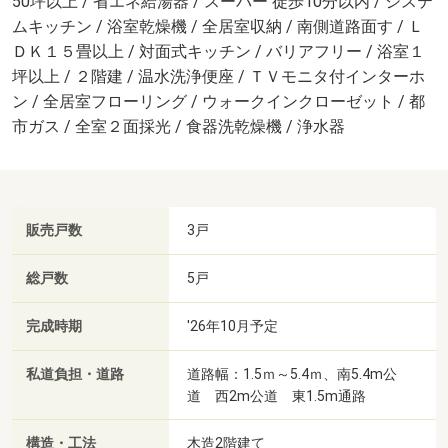
50坪以上 / 省エネ給湯器 / スーパー 徒歩10分以内 / システ
ムキッチン / 浴室乾燥機 / 全居室収納 / 南側道路面す / Ｌ
ＤＫ１５畳以上 / 対面式キッチン / バリアフリー / 浴室１
坪以上 / ２階建 / 温水洗浄便座 / ＴＶモニタ付インターホ
ン / 全居室フローリング / ウォークインクローゼット / 都
市ガス / 全室２面採光 / 食器洗乾燥機 / 浄水器
販売戸数
3戸
総戸数
5戸
完成時期
'26年10月予定
私道負担・道路
道路幅：1.5ｍ～5.4ｍ、南5.4m公
道 西2m公道 東1.5m通路
構造・工法
木造2階建て