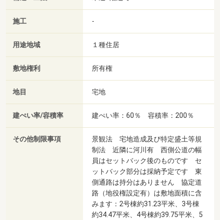
施工
-
用途地域
１種住居
敷地権利
所有権
地目
宅地
建ぺい率/容積率
建ぺい率：60％ 容積率：200％
その他制限事項
景観法 宅地造成及び特定盛土等規
制法 近隣に河川有 西側公道の幅
員はセットバック後のものです セ
ットバック部分は採納予定です 東
側通路は持分はありません 協定道
路（地役権設定有）は敷地面積に含
みます：2号棟約31.23平米、3号棟
約34.47平米、4号棟約39.75平米、5