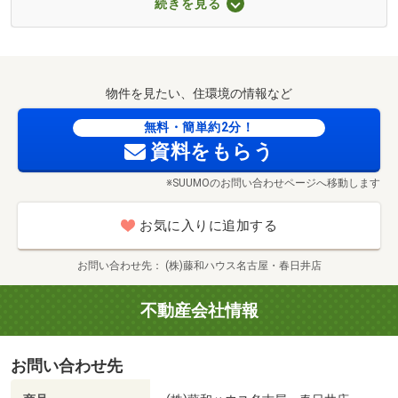
続きを見る
せ下さい。未公開情報なども多数ご用意しており、お客様
■【ドラッグストア】ツルハドラッグ春日井下津店（約
の理想の住まい探しをお手伝いさせて頂きます。
830m・徒歩11分）
■藤和ハウス名古屋・春日井店へは、ぜひお子さま連れ
物件を見たい、住環境の情報など
で！
キッズスペースでは当店スタッフがお相手をするなど細か
無料・簡単約2分！
資料をもらう
く目配り。店舗にはおむつ交換台、お子さま用の椅子、チ
ャイルドシートなども用意しております。安心、快適な環
※SUUMOのお問い合わせページへ移動します
境でじっくり時間をかけて、お子さま連れでも住まい探し
に集中して頂けます。
お気に入りに追加する
■お車でのご来店もお気軽にどうぞ！
お問い合わせ先
(株)藤和ハウス名古屋・春日井店
■住まいに関すること、何でもお気軽にご相談ください！
不動産会社情報
「私達の月々希望返済額内に収まるの？」
「頭金ってどのくらい必要なの？」
お問い合わせ先
「自分たちの収入から借りられる限度額っていくらな
の・・？」