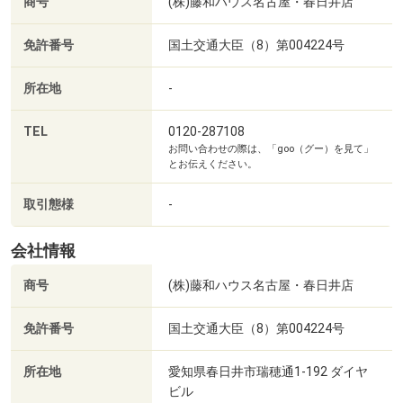
商号
(株)藤和ハウス名古屋・春日井店
「金利優遇って何？どこの金融機関を利用するのがいい
の？」 ・・・など
免許番号
国土交通大臣（8）第004224号
【藤和ハウス 名古屋・春日井店】
所在地
-
フリーダイヤル 0120-287-108
TEL
0120-287108
お問い合わせの際は、「goo（グー）を見て」
お客様からのお問合せ・ご来店を
とお伝えください。
藤和ハウス 名古屋・春日井店スタッフ一同、心よりお待ち
申し上げております。
取引態様
-
会社情報
商号
(株)藤和ハウス名古屋・春日井店
免許番号
国土交通大臣（8）第004224号
所在地
愛知県春日井市瑞穂通1-192 ダイヤ
ビル