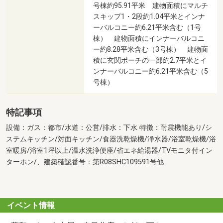
号棟約95.91平米 建物面積にマルチ
スキップ1・2段約1.04平米とインナ
ーバルコニー約6.21平米含む（1号
棟） 建物面積にインナーバルコニ
ー約8.28平米含む（3号棟） 建物面
積に玄関ポーチの一部約2.7平米とイ
ンナーバルコニー約6.21平米含む（5
号棟）
特記事項
設備：ガス：都市/水道：公営/排水：下水 特徴：耐震機能あり/シ
ステムキッチン/対面キッチン/食器洗乾燥機/浄水器/浴室乾燥機/浴
室暖房/浴室1坪以上/温水洗浄便座/省エネ給湯器/TVモニタ付イン
ターホン/、建築確認番号：第R08SHC109591号他
イベント情報