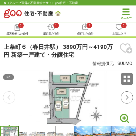
NTTグループ運営の不動産総合サイト goo住宅・不動産
0
1
0
0
最近検索した条件
最近見た物件
保存した条件
お気に入り
上条町６（春日井駅） 3890万円～4190万
円 新築一戸建て・分譲住宅
情報提供元
SUUMO
1
/
21