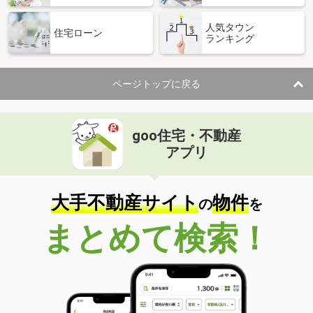
人気タウン
住宅ローン
ランキング
ページトップに戻る
goo住宅・不動産
アプリ
大手不動産サイト
物件
の
を
まとめて検索！