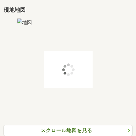
「頭金ってどのくらい必要なの？」
「自分たちの収入から借りられる限度額っていくらな
現地地図
の・・？」
「金利優遇って何？どこの金融機関を利用するのがいい
の？」 ・・・など
【藤和ハウス 名古屋・春日井店】
フリーダイヤル 0120-287-108
お客様からのお問合せ・ご来店を
藤和ハウス 名古屋・春日井店スタッフ一同、心よりお待ち
申し上げております。
スクロール地図を見る