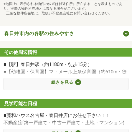
※地図上に表示される物件の位置は付近住所に所在することを表すものであ
り、実際の物件所在地とは異なる場合がございます。
正確な物件所在地は、取扱い不動産会社にお問い合わせください。
春日井市内の各駅の住みやすさ
その他周辺情報
■【駅】春日井駅（約1180m・徒歩15分）
■【幼稚園・保育園】マ・メール上条保育園（約610m・徒
歩8分）
続きを見る
■【幼稚園・保育園】保育所王子園（約760m・徒歩10分）
■【小学校】春日井市立上条小学校（約700m・徒歩9分）
■【中学校】春日井市立中部中学校（約2040m・徒歩26
見学可能な日程
分）
■藤和ハウス名古屋・春日井店にお任せ下さい！！
■【スーパー】Ｊマート（約780m・徒歩10分）
不動産(新築一戸建て・中古一戸建て・土地・マンション)
■【スーパー】ウオトク（約500m・徒歩7分）
をお探しのお客様は、藤和ハウス名古屋・春日井店にお任
■【スーパー】ナフコ不二屋下津店（約900m・徒歩12分）