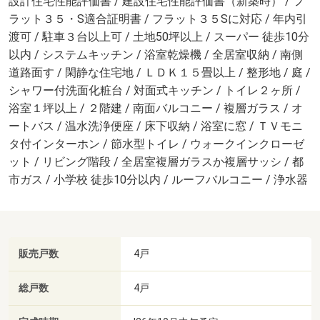
設計住宅性能評価書 / 建設住宅性能評価書（新築時） / フ
ラット３５・S適合証明書 / フラット３５Sに対応 / 年内引
渡可 / 駐車３台以上可 / 土地50坪以上 / スーパー 徒歩10分
以内 / システムキッチン / 浴室乾燥機 / 全居室収納 / 南側
道路面す / 閑静な住宅地 / ＬＤＫ１５畳以上 / 整形地 / 庭 /
シャワー付洗面化粧台 / 対面式キッチン / トイレ２ヶ所 /
浴室１坪以上 / ２階建 / 南面バルコニー / 複層ガラス / オ
ートバス / 温水洗浄便座 / 床下収納 / 浴室に窓 / ＴＶモニ
タ付インターホン / 節水型トイレ / ウォークインクローゼ
ット / リビング階段 / 全居室複層ガラスか複層サッシ / 都
市ガス / 小学校 徒歩10分以内 / ルーフバルコニー / 浄水器
販売戸数
4戸
総戸数
4戸