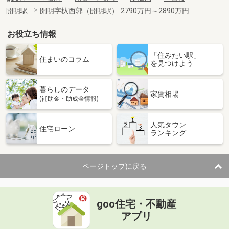
開明駅
開明字杁西郭（開明駅） 2790万円～2890万円
お役立ち情報
「住みたい駅」
住まいのコラム
を見つけよう
暮らしのデータ
家賃相場
(補助金・助成金情報)
人気タウン
住宅ローン
ランキング
ページトップに戻る
goo住宅・不動産
アプリ