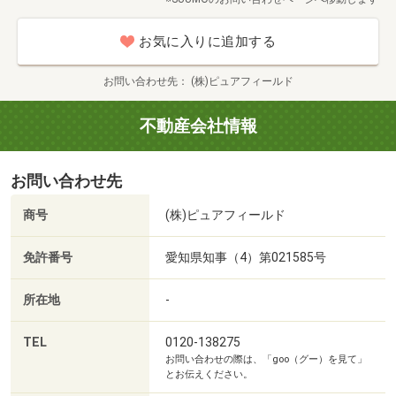
難しいローン案件多数の経験が当社の強みです。
②【現地販売会社】こそが知る（販売当初より現地を管理
お気に入りに追加する
しているから分かる）メリット・デメリット全てお伝えし
ます！
お問い合わせ先
(株)ピュアフィールド
当物件の現地販売会と管理業務を担当しております。長期
間、現地に滞在する事で気づく事【時間帯や季節による
不動産会社情報
（環境）（陽当たり）（交通量）等】がございます。
どこよりも物件を熟知しておりますので安心してお任せ下
お問い合わせ先
さい。
③【値下げ情報】リアルタイムでご提案！
商号
(株)ピュアフィールド
現地販売会を担当している当社は、売主から値下情報のお
知らせがいち早くございます。
免許番号
愛知県知事（4）第021585号
人気エリアや相場よりもお値打ち物件は動きが活発の為、
どこよりも早く最新のお得情報のご提案が可能です。
所在地
-
④多くの地元女性スタッフが活躍！
【お値打ちなスーパー・学校情報・地域の事・交通機関
TEL
0120-138275
お問い合わせの際は、「goo（グー）を見て」
等】地域に住まないと分からない情報を主婦目線でご提
とお伝えください。
案！