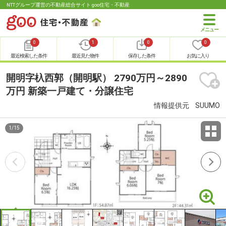
NTTグループ運営の不動産総合サイト goo住宅・不動産
0
1
0
0
最近検索した条件
最近見た物件
保存した条件
お気に入り
開明字杁西郭（開明駅） 2790万円～2890
万円 新築一戸建て・分譲住宅
情報提供元
SUUMO
1
/
15