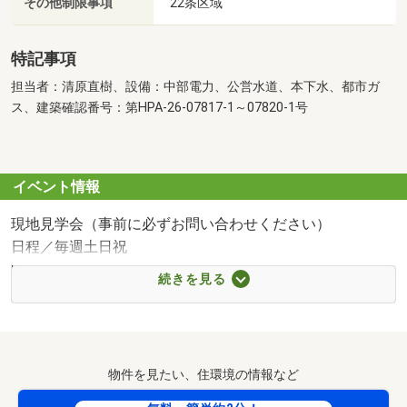
その他制限事項
22条区域
特記事項
担当者：清原直樹、設備：中部電力、公営水道、本下水、都市ガ
ス、建築確認番号：第HPA-26-07817-1～07820-1号
イベント情報
現地見学会（事前に必ずお問い合わせください）
日程／毎週土日祝
時間／10:00～17:00
続きを見る
◎仕事終わりの遅い時間でも大丈夫？
◎急に時間が空いたから今から内覧できる？
等、お客様のご都合に合わせ柔軟に対応させていただきま
す。
物件を見たい、住環境の情報など
【ピュアフィールドからの7つのお約束】