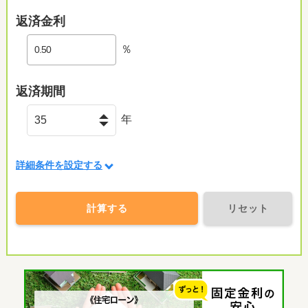
返済金利
％
返済期間
年
詳細条件を設定する
計算する
リセット