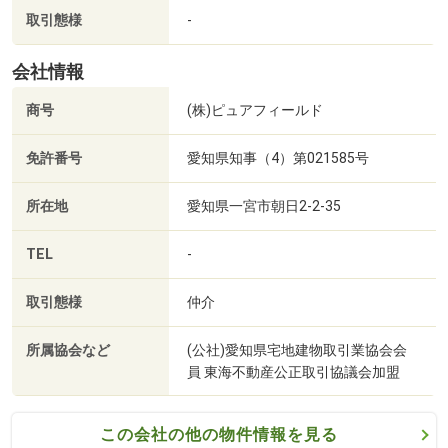
⑤ お子様連れの方も安心！大型キッズスペース有♪沢山の
取引態様
-
オモチャやDVDを完備がございますのでお子様も楽しくお
過ごいただけます。
会社情報
⑥押し売り・強引なセールスは致しません！
商号
(株)ピュアフィールド
プロのアドバイザーとして【大切な事をお伝えする】をモ
ットーにご提案をさせていただきます。
免許番号
愛知県知事（4）第021585号
⑦税金、相続などの専門家と連携し、どんなお悩みにも柔
軟にご対応致します！
所在地
愛知県一宮市朝日2-2-35
TEL
-
取引態様
仲介
所属協会など
(公社)愛知県宅地建物取引業協会会
員 東海不動産公正取引協議会加盟
この会社の他の物件情報を見る