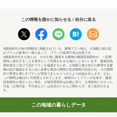
この情報を誰かに知らせる / 自分に送る
※建築条件土地の情報内に掲載されている、建物プラン例は、土地購入者の設
計プランの参考の一例であって、プランの採用可否は任意です。
※建築条件付き土地とは、その土地に建築する建物の建築請負契約が、一定期
間内に成立することを条件として売買される土地のことをいいます。建築請負
契約成立に向けて設計プランを協議するため、土地購入者が自己の希望する建
物の設計協議をするために必要な相当の期間の交渉期間が設定され、その期間
内で希望を満たすプランが実現できたかどうかにより結論を出します。なお、
この期間は概ね3ヶ月程度とされています。納得のいくプランが出来ず、建築
請負契約が成立しない場合、土地売買契約は白紙に戻り、土地契約にかかった
代金（土地代金、手付金など）は名目のいかんに関わらず、全て返却されま
す。
この地域の暮らしデータ