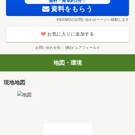
無料・簡単約2分！
①【住宅ローン】他社でお断りされても諦めないで！
資料をもらう
長い歴史と実績の当社へお任せください。
※SUUMOのお問い合わせページへ移動します
難しいローン案件多数の経験が当社の強みです。
②【現地販売会社】こそが知る（販売当初より現地を管理
お気に入りに追加する
しているから分かる）メリット・デメリット全てお伝えし
ます！
お問い合わせ先
(株)ピュアフィールド
当物件の現地販売会と管理業務を担当しております。長期
間、現地に滞在する事で気づく事【時間帯や季節による
地図・環境
（環境）（陽当たり）（交通量）等】がございます。
どこよりも物件を熟知しておりますので安心してお任せ下
さい。
現地地図
③【値下げ情報】リアルタイムでご提案！
現地販売会を担当している当社は、売主から値下情報のお
知らせがいち早くございます。
人気エリアや相場よりもお値打ち物件は動きが活発の為、
どこよりも早く最新のお得情報のご提案が可能です。
④多くの地元女性スタッフが活躍！