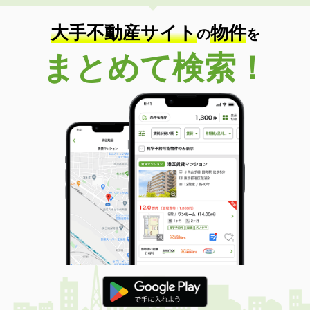
大手不動産サイト
物件
の
を
まとめて検索！