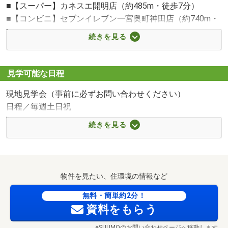
■【スーパー】カネスエ開明店（約485m・徒歩7分）
■【コンビニ】セブンイレブン一宮奥町神田店（約740m・
徒歩10分）
続きを見る
■【ドラッグストア】スギ薬局開明店（約418m・徒歩6
分）
■【中学校】一宮市立尾西第三中学校（約1869m・徒歩24
見学可能な日程
分）
現地見学会（事前に必ずお問い合わせください）
■【小学校】一宮市立開明小学校（約375m・徒歩5分）
日程／毎週土日祝
■【幼稚園・保育園】一宮市立開明保育園（約567m・徒歩
時間／10:00～17:00
8分）
続きを見る
◎仕事終わりの遅い時間でも大丈夫？
■【病院】社会医療法人杏嶺会一宮西病院（約1343m・徒
◎急に時間が空いたから今から内覧できる？
歩17分）
等、お客様のご都合に合わせ柔軟に対応させていただきま
■【郵便局】奥町郵便局（約1504m・徒歩19分）
す。
■【役所】一宮市役所木曽川庁舎（約2011m・徒歩26分）
物件を見たい、住環境の情報など
【ピュアフィールドからの7つのお約束】
無料・簡単約2分！
資料をもらう
①【住宅ローン】他社でお断りされても諦めないで！
長い歴史と実績の当社へお任せください。
※SUUMOのお問い合わせページへ移動します