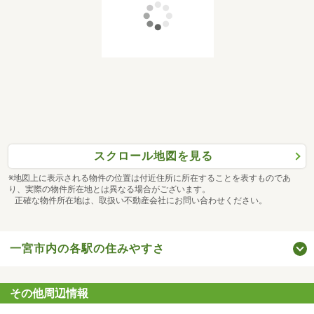
【お値打ちなスーパー・学校情報・地域の事・交通機関
等】地域に住まないと分からない情報を主婦目線でご提
案！
⑤ お子様連れの方も安心！大型キッズスペース有♪沢山の
オモチャやDVDを完備がございますのでお子様も楽しくお
過ごいただけます。
⑥押し売り・強引なセールスは致しません！
プロのアドバイザーとして【大切な事をお伝えする】をモ
ットーにご提案をさせていただきます。
スクロール地図を見る
⑦税金、相続などの専門家と連携し、どんなお悩みにも柔
軟にご対応致します！
※地図上に表示される物件の位置は付近住所に所在することを表すものであ
り、実際の物件所在地とは異なる場合がございます。
正確な物件所在地は、取扱い不動産会社にお問い合わせください。
一宮市内の各駅の住みやすさ
その他周辺情報