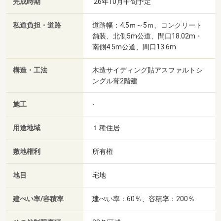
完成時期
'26年10月中旬予定
私道負担・道路
道路幅：4.5ｍ～5ｍ、コンクリート
舗装、北側5m公道、間口18.02m・
南側4.5m公道、間口13.6m
構造・工法
木造サイディング貼アスファルトシ
ングル葺2階建
施工
-
用途地域
１種住居
敷地権利
所有権
地目
宅地
建ぺい率/容積率
建ぺい率：60％、容積率：200％