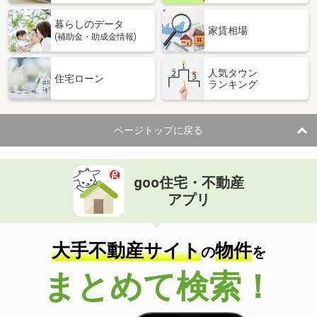
暮らしのデータ
家賃相場
(補助金・助成金情報)
人気タウン
住宅ローン
ランキング
ページトップに戻る
goo住宅・不動産
アプリ
大手不動産サイト
物件
の
を
まとめて検索！