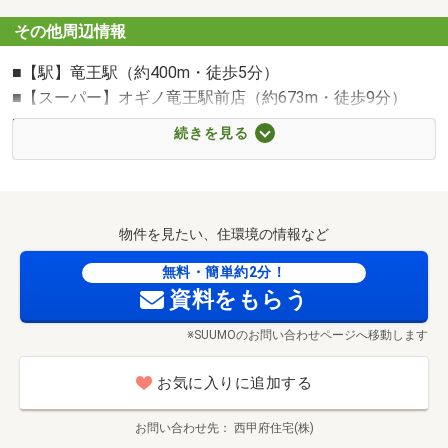
その他周辺情報
■【駅】竜王駅（約400m・徒歩5分）
■【スーパー】オギノ竜王駅前店（約673m・徒歩9分）
■【ホームセンター】DCM竜王駅前店（約757m・徒歩10
続きを見る
分）
■【コンビニ】ローソン甲斐大下条南店（約534m・徒歩7
分）
■【コンビニ】セブンイレブン甲斐大下条店（約558m・徒
物件を見たい、住環境の情報など
歩7分）
■【中学校】甲斐市立竜王北中学校（約1825m・徒歩23
無料・簡単約2分！
資料をもらう
分）
■【小学校】甲斐市立竜王北小学校（約1604m・徒歩21
※SUUMOのお問い合わせページへ移動します
オギノ竜王駅前店まで673m
分）
■【病院】竜王みついクリニック（約380m・徒歩5分）
お気に入りに追加する
■【幼稚園・保育園】竜王北保育園（約501m・徒歩7分）
■【銀行】甲府信用金庫甲斐支店（約725m・徒歩10分）
お問い合わせ先
西甲府住宅(株)