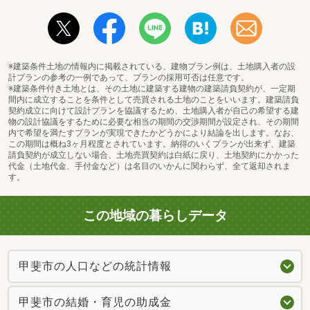
セブンイレブン甲斐大下条店まで558m
※建築条件土地の情報内に掲載されている、建物プラン例は、土地購入者の設
計プランの参考の一例であって、プランの採用可否は任意です。
※建築条件付き土地とは、その土地に建築する建物の建築請負契約が、一定期
間内に成立することを条件として売買される土地のことをいいます。建築請負
契約成立に向けて設計プランを協議するため、土地購入者が自己の希望する建
物の設計協議をするために必要な相当の期間の交渉期間が設定され、その期間
内で希望を満たすプランが実現できたかどうかにより結論を出します。なお、
この期間は概ね3ヶ月程度とされています。納得のいくプランが出来ず、建築
請負契約が成立しない場合、土地売買契約は白紙に戻り、土地契約にかかった
代金（土地代金、手付金など）は名目のいかんに関わらず、全て返却されま
す。
この地域の暮らしデータ
甲斐市の人口などの統計情報
甲斐市立竜王北中学校まで1825m
甲斐市の結婚・育児の助成金