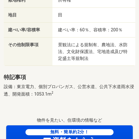
敷地権利
所有権
地目
田
建ぺい率/容積率
建ペい率：60％、容積率：200％
その他制限事項
景観法による規制有、農地法、水防
法、文化財保護法、宅地造成及び特
定盛土等規制法
特記事項
設備：東京電力、個別プロパンガス、公営水道、公共下水道雨水浸
2
透、開発面積：1053.1m
物件を見たい、住環境の情報など
無料・簡単約2分！