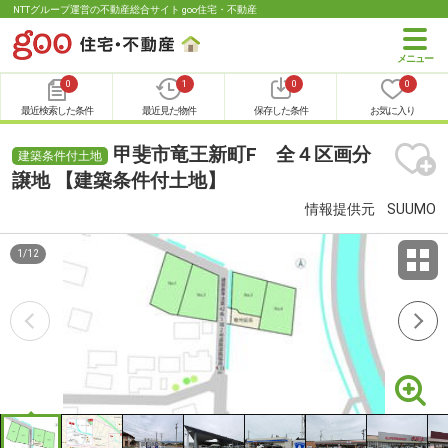
NTTグループ運営の不動産総合サイト goo住宅・不動産
0
1
0
0
最近検索した条件
最近見た物件
保存した条件
お気に入り
甲斐市竜王新町F 全４区画分
建築条件付土地
譲地 【建築条件付土地】
情報提供元
SUUMO
1
/
12