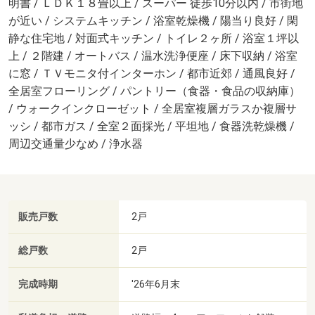
明書 / ＬＤＫ１８畳以上 / スーパー 徒歩10分以内 / 市街地
が近い / システムキッチン / 浴室乾燥機 / 陽当り良好 / 閑
静な住宅地 / 対面式キッチン / トイレ２ヶ所 / 浴室１坪以
上 / ２階建 / オートバス / 温水洗浄便座 / 床下収納 / 浴室
に窓 / ＴＶモニタ付インターホン / 都市近郊 / 通風良好 /
全居室フローリング / パントリー（食器・食品の収納庫）
/ ウォークインクローゼット / 全居室複層ガラスか複層サ
ッシ / 都市ガス / 全室２面採光 / 平坦地 / 食器洗乾燥機 /
周辺交通量少なめ / 浄水器
販売戸数
2戸
総戸数
2戸
完成時期
'26年6月末