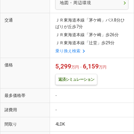
地図・周辺環境
交通
ＪＲ東海道本線「茅ケ崎」バス8分ひ
ばりが丘歩7分
ＪＲ東海道本線「茅ケ崎」歩26分
ＪＲ東海道本線「辻堂」歩29分
乗り換え検索
価格
5,299
6,159
万円・
万円
返済シミュレーション
最多価格帯
-
諸費用
-
間取り
4LDK