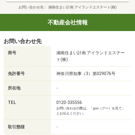
お問い合わせ先
湘南住まい計画 アイランドエステート(株)
☆大好評！『湘南住まい計画』無料ローン相談会も随時実
施中☆
不動産会社情報
お客様を担当する私どもは住宅金融普及協会が認めた住宅
ローンアドバイザーです。
お問い合わせ先
「住まいとお金、安全」をテーマに、お住まい探しの第一
歩を踏み出そうとする人を
商号
湘南住まい計画 アイランドエステー
対象にした相談会です。
ト(株)
○貯金０、頭金０でマイホームが欲しいんだけど。。。？
免許番号
神奈川県知事（3）第029076号
所在地
-
○私たちの年収でどれくらいローンが組めるのだろ
う。。。？
TEL
0120-335556
お問い合わせの際は、「goo（グー）を見て」
○今の会社に勤めてまだ年数が短いけど。。。？
とお伝えください。
○個人事業主なんですが。。。？
取引態様
-