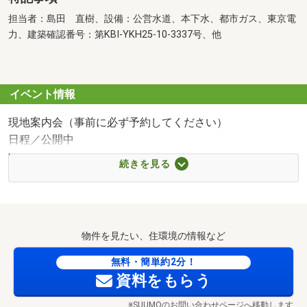
担当者：島田 直樹、設備：公営水道、本下水、都市ガス、東京電
力、建築確認番号：第KBI-YKH25-10-3337号、他
イベント情報
現地案内会（事前に必ず予約してください）
日程／公開中
時間／10:00～17:00
続きを見る
平日の見学希望もお気軽にお問合せください！
◇◆◇◆◇◆◇◆◇◆◇◆
物件を見たい、住環境の情報など
◎現地／内覧（１５分～）
◎希望条件のご相談（２０分～）
無料・簡単約2分！
◎住宅ローンシミュレーション・資金計画のご相談（２０
資料をもらう
分～）
※SUUMOのお問い合わせページへ移動します