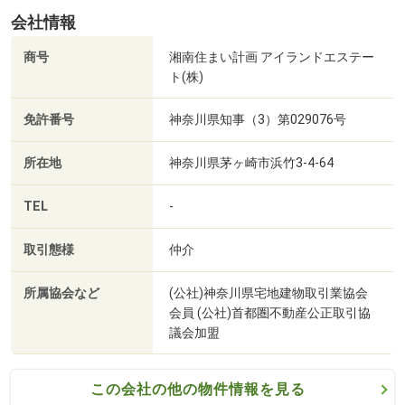
○車をローンで買ったばかりなんだけど。。。？
会社情報
商号
湘南住まい計画 アイランドエステー
○今の自宅のローンがまだ残ってるけど住み替えなんてで
ト(株)
きるの。。。？
免許番号
神奈川県知事（3）第029076号
などなど、どんなご相談でも大歓迎です！
お気軽にご相談ください！
所在地
神奈川県茅ヶ崎市浜竹3-4-64
-------------------------------------------------------------------
☆キッズスペース完備☆
TEL
-
お子様が退屈しないよう、おもちゃ、絵本、ぬりえなどご
ざいますので、
取引態様
仲介
ご家族お揃いでお越しくださいませ。
所属協会など
(公社)神奈川県宅地建物取引業協会
☆近隣コインパーキングあり☆
会員 (公社)首都圏不動産公正取引協
議会加盟
お車でお越し頂いたお客様には、近隣コインパーキングを
ご案内しております。
お帰りの際に駐車料金を精算致します。
この会社の他の物件情報を見る