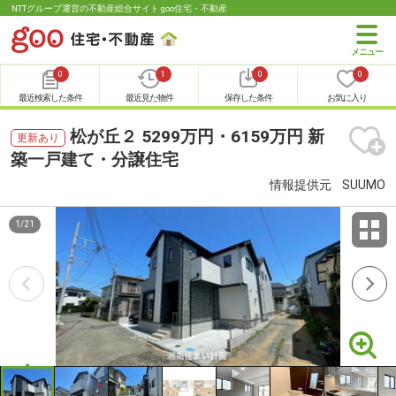
NTTグループ運営の不動産総合サイト goo住宅・不動産
0
1
0
0
最近検索した条件
最近見た物件
保存した条件
お気に入り
松が丘２ 5299万円・6159万円 新
更新あり
築一戸建て・分譲住宅
情報提供元
SUUMO
1
/
21