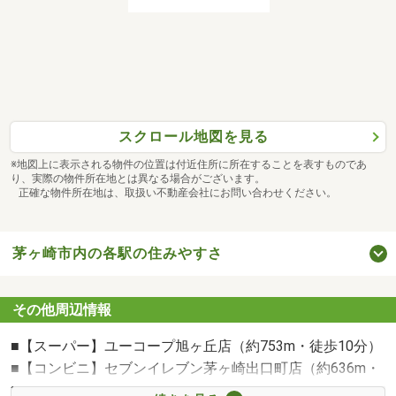
○個人事業主なんですが。。。？
○車をローンで買ったばかりなんだけど。。。？
○今の自宅のローンがまだ残ってるけど住み替えなんてで
スクロール地図を見る
きるの。。。？
※地図上に表示される物件の位置は付近住所に所在することを表すものであ
り、実際の物件所在地とは異なる場合がございます。
などなど、どんなご相談でも大歓迎です！
正確な物件所在地は、取扱い不動産会社にお問い合わせください。
お気軽にご相談ください！
-------------------------------------------------------------------
☆キッズスペース完備☆
茅ヶ崎市内の各駅の住みやすさ
お子様が退屈しないよう、おもちゃ、絵本、ぬりえなどご
ざいますので、
その他周辺情報
ご家族お揃いでお越しくださいませ。
■【スーパー】ユーコープ旭ヶ丘店（約753m・徒歩10分）
☆近隣コインパーキングあり☆
■【コンビニ】セブンイレブン茅ヶ崎出口町店（約636m・
お車でお越し頂いたお客様には、近隣コインパーキングを
徒歩8分）