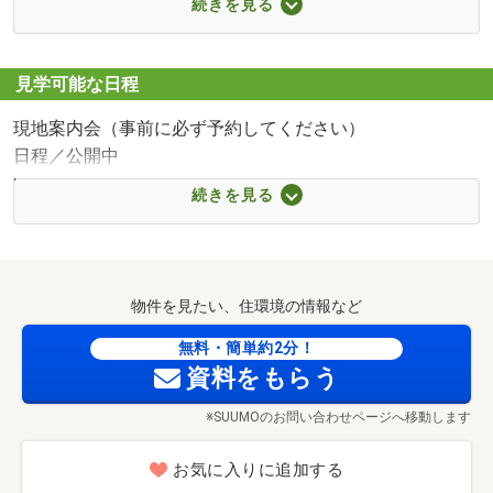
続きを見る
ご案内しております。
■【ドラッグストア】マツモトキヨシ茅ヶ崎松が丘店（約
お帰りの際に駐車料金を精算致します。
729m・徒歩10分）
■【中学校】茅ヶ崎市立浜須賀中学校（約587m・徒歩8
見学可能な日程
分）
現地案内会（事前に必ず予約してください）
■【小学校】茅ヶ崎市立浜須賀小学校（約1101m・徒歩14
日程／公開中
分）
時間／10:00～17:00
■【幼稚園・保育園】茅ヶ崎市立浜須賀保育園（約626m・
続きを見る
平日の見学希望もお気軽にお問合せください！
徒歩8分）
■【幼稚園・保育園】平和学園幼稚園（約893m・徒歩12
◇◆◇◆◇◆◇◆◇◆◇◆
分）
■【病院】医療法人徳洲会茅ヶ崎徳洲会病院（約1600m・
物件を見たい、住環境の情報など
◎現地／内覧（１５分～）
徒歩20分）
◎希望条件のご相談（２０分～）
無料・簡単約2分！
資料をもらう
◎住宅ローンシミュレーション・資金計画のご相談（２０
分～）
※SUUMOのお問い合わせページへ移動します
◎土地・家の探し方のご相談（２０分～）
お気に入りに追加する
◇◆◇◆◇◆◇◆◇◆◇◆