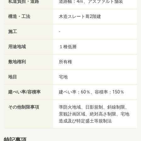
私道負担・道路
道路幅：4ｍ、アスファルト舗装
構造・工法
木造スレート葺2階建
施工
-
用途地域
１種低層
敷地権利
所有権
地目
宅地
建ぺい率/容積率
建ペい率：60％、容積率：150％
その他制限事項
準防火地域、日影規制、斜線制限、
景観計画区域、絶対高さ制限、宅地
造成及び特定盛土等規制法
特記事項