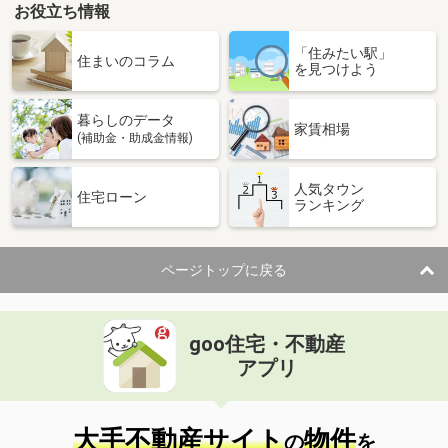
お役立ち情報
「住みたい駅」
住まいのコラム
を見つけよう
暮らしのデータ
家賃相場
(補助金・助成金情報)
人気タウン
住宅ローン
ランキング
ページトップに戻る
goo住宅・不動産
アプリ
大手不動産サイト
物件
の
を