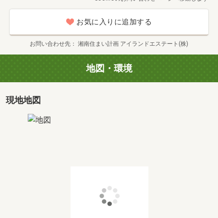
◎土地・家の探し方のご相談（２０分～）
お気に入りに追加する
◇◆◇◆◇◆◇◆◇◆◇◆
お問い合わせ先
湘南住まい計画 アイランドエステート(株)
☆大好評！『湘南住まい計画』無料ローン相談会も随時実
施中☆
地図・環境
お客様を担当する私どもは住宅金融普及協会が認めた住宅
ローンアドバイザーです。
「住まいとお金、安全」をテーマに、お住まい探しの第一
現地地図
歩を踏み出そうとする人を
対象にした相談会です。
○貯金０、頭金０でマイホームが欲しいんだけど。。。？
○私たちの年収でどれくらいローンが組めるのだろ
う。。。？
○今の会社に勤めてまだ年数が短いけど。。。？