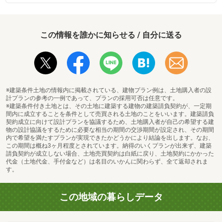
この情報を誰かに知らせる / 自分に送る
※建築条件土地の情報内に掲載されている、建物プラン例は、土地購入者の設
計プランの参考の一例であって、プランの採用可否は任意です。
※建築条件付き土地とは、その土地に建築する建物の建築請負契約が、一定期
間内に成立することを条件として売買される土地のことをいいます。建築請負
契約成立に向けて設計プランを協議するため、土地購入者が自己の希望する建
物の設計協議をするために必要な相当の期間の交渉期間が設定され、その期間
内で希望を満たすプランが実現できたかどうかにより結論を出します。なお、
この期間は概ね3ヶ月程度とされています。納得のいくプランが出来ず、建築
請負契約が成立しない場合、土地売買契約は白紙に戻り、土地契約にかかった
代金（土地代金、手付金など）は名目のいかんに関わらず、全て返却されま
す。
この地域の暮らしデータ