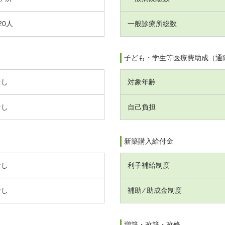
20人
一般診療所総数
子ども・学生等医療費助成（通
なし
対象年齢
なし
自己負担
新築購入給付金
なし
利子補給制度
なし
補助 ⁄ 助成金制度
増築・改築・改修