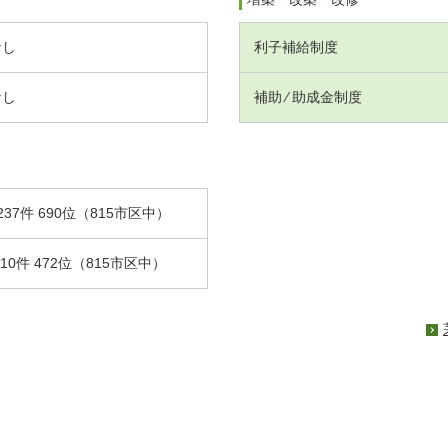
なし
利子補給制度
なし
補助 ⁄ 助成金制度
237件 690位（815市区中）
.10件 472位（815市区中）