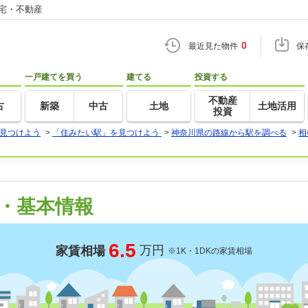
住宅・不動産
0
最近見た物件
保
一戸建てを買う
建てる
投資する
不動産
古
新築
中古
土地
土地活用
投資
見つけよう
>
「住みたい駅」を見つけよう
>
神奈川県の路線から駅を調べる
>
相
・基本情報
6.5
万円
家賃相場
※1K・1DKの家賃相場