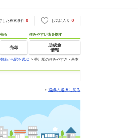
0
0
存した検索条件
お気に入り
売る
住みやすい街を探す
助成金
売却
情報
模線から駅を選ぶ
>
香川駅の住みやすさ・基本
路線の選択に戻る