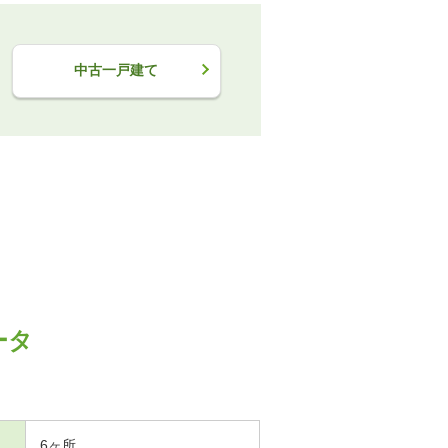
中古一戸建て
ータ
6ヶ所