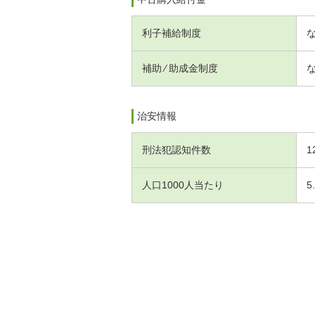
利子補給制度
補助 ⁄ 助成金制度
治安情報
刑法犯認知件数
1
人口1000人当たり
5