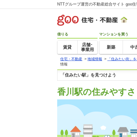
NTTグループ運営の不動産総合サイト goo
借りる
マンションを買う
店舗･
賃貸
新築
中
事業用
住宅・不動産
>
地域情報
>
「住みたい街」を
情報
「住みたい駅」を見つけよう
香川駅の住みやすさ