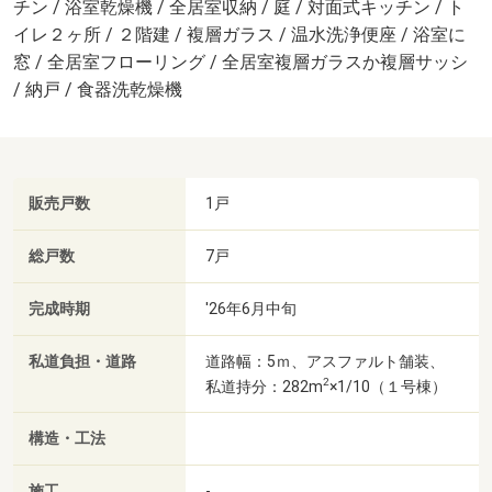
チン / 浴室乾燥機 / 全居室収納 / 庭 / 対面式キッチン / ト
イレ２ヶ所 / ２階建 / 複層ガラス / 温水洗浄便座 / 浴室に
窓 / 全居室フローリング / 全居室複層ガラスか複層サッシ
/ 納戸 / 食器洗乾燥機
販売戸数
1戸
総戸数
7戸
完成時期
'26年6月中旬
私道負担・道路
道路幅：5ｍ、アスファルト舗装、
2
私道持分：282m
×1/10（１号棟）
構造・工法
施工
-