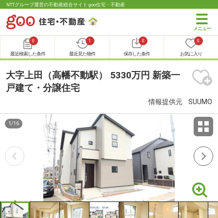
NTTグループ運営の不動産総合サイト goo住宅・不動産
0
1
0
0
最近検索した条件
最近見た物件
保存した条件
お気に入り
大字上田（高幡不動駅） 5330万円 新築一
戸建て・分譲住宅
情報提供元
SUUMO
1
/
16