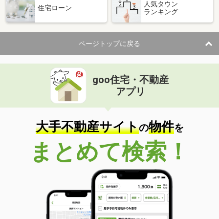
人気タウン
住宅ローン
ランキング
ページトップに戻る
goo住宅・不動産
アプリ
大手不動産サイト
物件
の
を
まとめて検索！