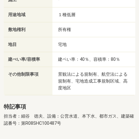
用途地域
１種低層
敷地権利
所有権
地目
宅地
建ぺい率/容積率
建ペい率：40％、容積率：80％
その他制限事項
景観法による規制有、航空法による
規制有、宅地造成工事規制区域、高
度地区
特記事項
担当者：細谷 徳夫、設備：公営水道、本下水、都市ガス、建築確
認番号：第R08SHC100487号