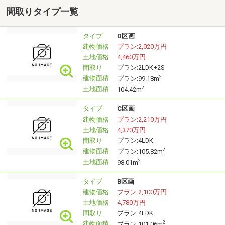
(1)サクッと現地見学コース(所要時間:～30分程)
間取りタイプ一覧
「気になる建物を一つだけ見たい!」などのお忙しい方向け
のご案内です。
タイプ
D区画
建物価格
プラン:2,020万円
土地価格
4,460万円
(2)じっくり見学コース(所要時間:～1時間半程)
間取り
プラン:2LDK+2S
物件の雰囲気だけでなく、間取り、設備、性能もしっかり
建物面積
2
プラン:99.18m
と確認されたいお客様向けです。
土地面積
2
104.42m
物件の周辺環境も含めて気になる点もしっかりとご案内さ
せて頂きます。
タイプ
C区画
建物価格
プラン:2,210万円
土地価格
4,370万円
(3) 納得見学コース(所要時間:～3時間程)
間取り
プラン:4LDK
気になる物件のご案内はもちろん、小学校・中学校などの
建物面積
2
プラン:105.82m
近隣施設や資金計画のお得な組み立て方などの
土地面積
2
98.01m
詳しいご相談も含めて御案内させて頂きます。
タイプ
B区画
建物価格
プラン:2,100万円
土地価格
4,780万円
間取り
プラン:4LDK
建物面積
2
プラン:101.06m