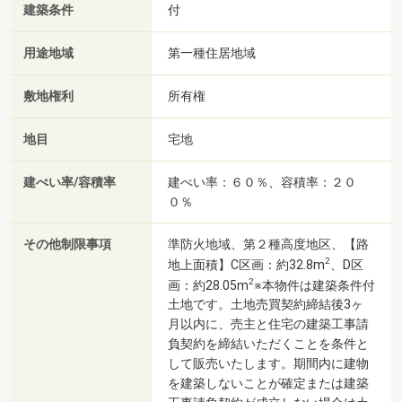
建築条件
付
用途地域
第一種住居地域
敷地権利
所有権
地目
宅地
建ぺい率/容積率
建ぺい率：６０％、容積率：２０
０％
その他制限事項
準防火地域、第２種高度地区、【路
2
地上面積】C区画：約32.8m
、D区
2
画：約28.05m
※本物件は建築条件付
土地です。土地売買契約締結後3ヶ
月以内に、売主と住宅の建築工事請
負契約を締結いただくことを条件と
して販売いたします。期間内に建物
を建築しないことが確定または建築