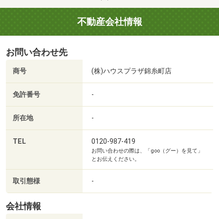
・住宅ローンのお借入れ、銀行や金利商品選びはどうすれ
ばいいの?
不動産会社情報
不動産に関する事でしたらどんな些細なことでもご相談く
ださい!
お問い合わせ先
金町幼稚園まで220m
◆お問い合わせ方法◆
商号
(株)ハウスプラザ錦糸町店
『来場予約する』もしくは電話番号から
『資料請求する』からもご連絡可能です!
免許番号
-
所在地
-
【ご案内に掛かる時間の目安】
(1)サクッと現地見学コース(所要時間:～30分程)
TEL
0120-987-419
お問い合わせの際は、「goo（グー）を見て」
「気になる建物を一つだけ見たい!」などのお忙しい方向け
とお伝えください。
のご案内です。
取引態様
-
(2)じっくり見学コース(所要時間:～1時間半程)
物件の雰囲気だけでなく、間取り、設備、性能もしっかり
会社情報
と確認されたいお客様向けです。