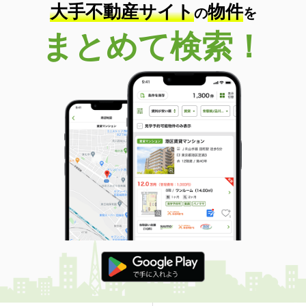
大手不動産サイト
物件
の
を
まとめて検索！