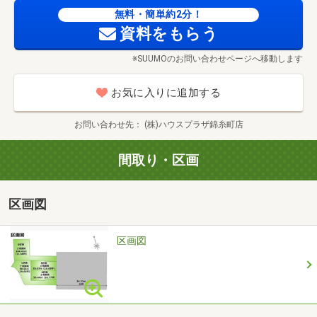
弊社へのご来社など、お待ち合わせ方法をご相談頂けま
無料・簡単約2分！
す。
資料をもらう
お客様の希望に合わせた物件なども
※SUUMOのお問い合わせページへ移動します
合わせてご案内いたしますので是非リクエスト下さい！
お気に入りに追加する
◆そのほか各種ご相談承ります◆
・不動産売買の仕組みはどうなっているの?
お問い合わせ先
(株)ハウスプラザ錦糸町店
・住宅ローンのお借入れ、銀行や金利商品選びはどうすれ
ばいいの?
間取り・区画
不動産に関する事でしたらどんな些細なことでもご相談く
ださい!
区画図
◆お問い合わせ方法◆
『来場予約する』もしくは電話番号から
区画図
『資料請求する』からもご連絡可能です!
【ご案内に掛かる時間の目安】