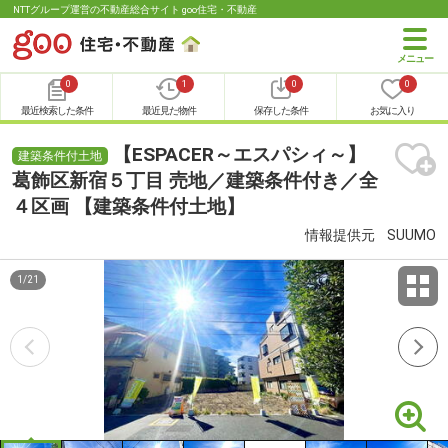
NTTグループ運営の不動産総合サイト goo住宅・不動産
0
1
0
0
最近検索した条件
最近見た物件
保存した条件
お気に入り
【ESPACER～エスパシィ～】
建築条件付土地
葛飾区新宿５丁目 売地／建築条件付き／全
４区画 【建築条件付土地】
情報提供元
SUUMO
1
/
21