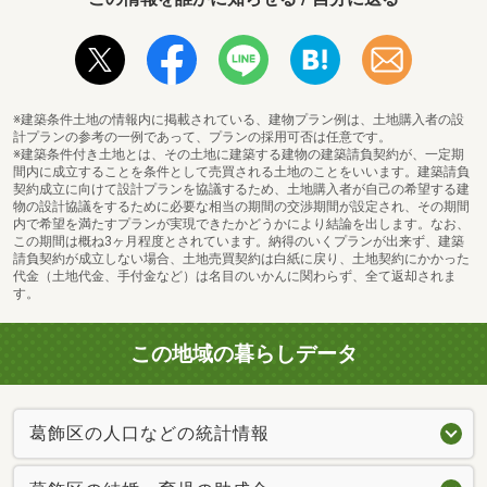
※建築条件土地の情報内に掲載されている、建物プラン例は、土地購入者の設
計プランの参考の一例であって、プランの採用可否は任意です。
※建築条件付き土地とは、その土地に建築する建物の建築請負契約が、一定期
間内に成立することを条件として売買される土地のことをいいます。建築請負
契約成立に向けて設計プランを協議するため、土地購入者が自己の希望する建
物の設計協議をするために必要な相当の期間の交渉期間が設定され、その期間
内で希望を満たすプランが実現できたかどうかにより結論を出します。なお、
この期間は概ね3ヶ月程度とされています。納得のいくプランが出来ず、建築
請負契約が成立しない場合、土地売買契約は白紙に戻り、土地契約にかかった
代金（土地代金、手付金など）は名目のいかんに関わらず、全て返却されま
す。
いなげや金町店まで670m
この地域の暮らしデータ
葛飾区の人口などの統計情報