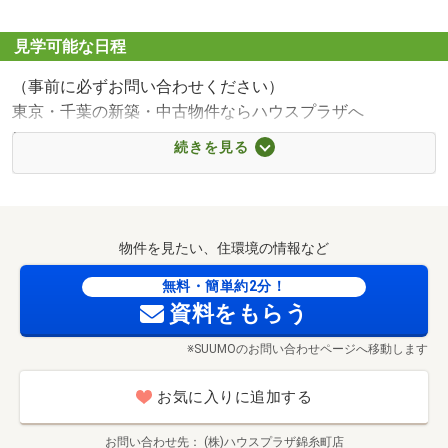
■【ショッピングセンター】MARK IS葛飾かなまち（約
570m・徒歩8分）
見学可能な日程
■【スーパー】いなげや金町店（約670m・徒歩9分）
（事前に必ずお問い合わせください）
■【スーパー】西友葛飾新宿店（約400m・徒歩5分）
東京・千葉の新築・中古物件ならハウスプラザへ
■【病院】斉藤小児科医院（約440m・徒歩6分）
平成元年から地域密着で行ってきた弊社だからこそできる
■【病院】金町中央病院（約660m・徒歩9分）
続きを見る
おうち探しのご提案致します。
【0120-987-419】までお気軽にご連絡ください。
葛飾区立新宿中学校まで680m
◆ご案内方法◆
物件を見たい、住環境の情報など
ご自宅へお迎え・最寄駅等でお待ち合わせ、
弊社へのご来社など、お待ち合わせ方法をご相談頂けま
無料・簡単約2分！
資料をもらう
す。
お客様の希望に合わせた物件なども
※SUUMOのお問い合わせページへ移動します
合わせてご案内いたしますので是非リクエスト下さい！
お気に入りに追加する
◆そのほか各種ご相談承ります◆
・不動産売買の仕組みはどうなっているの?
お問い合わせ先
(株)ハウスプラザ錦糸町店