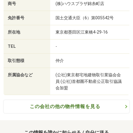
商号
(株)ハウスプラザ錦糸町店
物件の周辺環境も含めて気になる点もしっかりとご案内さ
新宿保育園まで490m
せて頂きます。
免許番号
国土交通大臣（6）第005542号
(3) 納得見学コース(所要時間:～3時間程)
所在地
東京都墨田区江東橋4-29-16
気になる物件のご案内はもちろん、小学校・中学校などの
近隣施設や資金計画のお得な組み立て方などの
TEL
-
詳しいご相談も含めて御案内させて頂きます。
取引態様
仲介
所属協会など
(公社)東京都宅地建物取引業協会会
員 (公社)首都圏不動産公正取引協議
会加盟
この会社の他の物件情報を見る
MARK IS葛飾かなまちまで570m
この情報を誰かに知らせる / 自分に送る