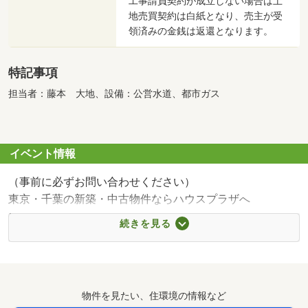
工事請負契約が成立しない場合は土
地売買契約は白紙となり、売主が受
領済みの金銭は返還となります。
特記事項
担当者：藤本 大地、設備：公営水道、都市ガス
イベント情報
（事前に必ずお問い合わせください）
東京・千葉の新築・中古物件ならハウスプラザへ
平成元年から地域密着で行ってきた弊社だからこそできる
続きを見る
おうち探しのご提案致します。
【0120-987-419】までお気軽にご連絡ください。
◆ご案内方法◆
物件を見たい、住環境の情報など
ご自宅へお迎え・最寄駅等でお待ち合わせ、