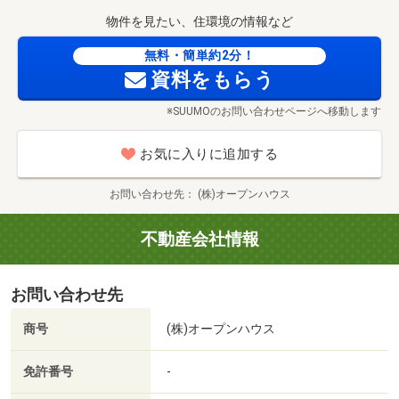
洗面化粧台「シーライン」
トイレ「ベーシア」
物件を見たい、住環境の情報など
墨田区立押上小学校まで237m
無料・簡単約2分！
資料をもらう
※SUUMOのお問い合わせページへ移動します
お気に入りに追加する
お問い合わせ先
(株)オープンハウス
不動産会社情報
お問い合わせ先
商号
(株)オープンハウス
墨田区立文花中学校まで449m 「文武両道を目指し、自分に誇りの持てる生徒、生徒の誇れる学校」を目標にしている中学校です。
免許番号
-