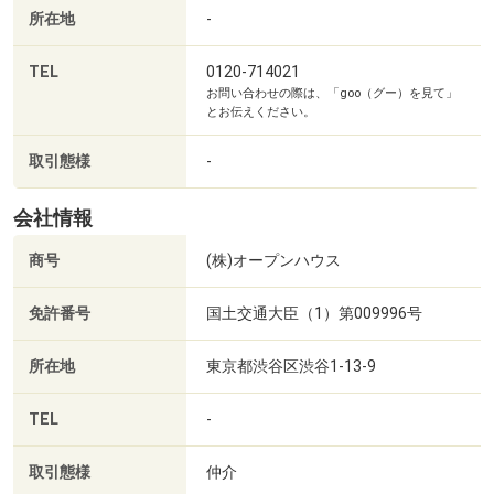
所在地
-
TEL
0120-714021
お問い合わせの際は、「goo（グー）を見て」
とお伝えください。
取引態様
-
会社情報
商号
(株)オープンハウス
免許番号
国土交通大臣（1）第009996号
東京ソラマチまで774m グルメからショッピングまで300店舗以上のショップが入っている商業施設。近くには世界一の高さを誇る電波塔の東京スカイツリーを見ることができます。
所在地
東京都渋谷区渋谷1-13-9
TEL
-
取引態様
仲介