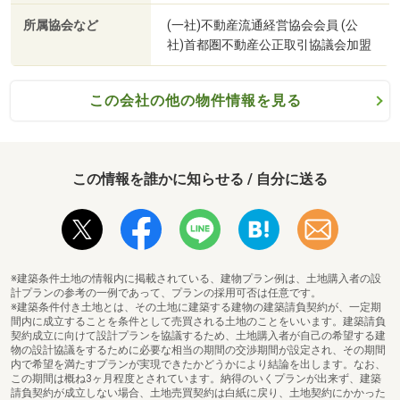
所属協会など
(一社)不動産流通経営協会会員 (公
社)首都圏不動産公正取引協議会加盟
この会社の他の物件情報を見る
セブン-イレブン 墨田押上１丁目店まで288m
この情報を誰かに知らせる / 自分に送る
※建築条件土地の情報内に掲載されている、建物プラン例は、土地購入者の設
計プランの参考の一例であって、プランの採用可否は任意です。
※建築条件付き土地とは、その土地に建築する建物の建築請負契約が、一定期
間内に成立することを条件として売買される土地のことをいいます。建築請負
契約成立に向けて設計プランを協議するため、土地購入者が自己の希望する建
物の設計協議をするために必要な相当の期間の交渉期間が設定され、その期間
内で希望を満たすプランが実現できたかどうかにより結論を出します。なお、
この期間は概ね3ヶ月程度とされています。納得のいくプランが出来ず、建築
請負契約が成立しない場合、土地売買契約は白紙に戻り、土地契約にかかった