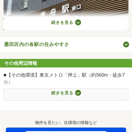
続きを見る
墨田区内の各駅の住みやすさ
その他周辺情報
■【その他環境】東京メトロ「押上」駅（約560m・徒歩7
分）
■【その他環境】東武鉄道「曳舟」駅（約1040m・徒歩13
東武鉄道「曳舟」駅まで1040m
続きを見る
分）
■【その他環境】京成電鉄「京成曳舟」駅（約1040m・徒
歩13分）
■【スーパー】東武ストア業平店（約508m・徒歩7分）
物件を見たい、住環境の情報など
■【小学校】墨田区立押上小学校（約237m・徒歩3分）