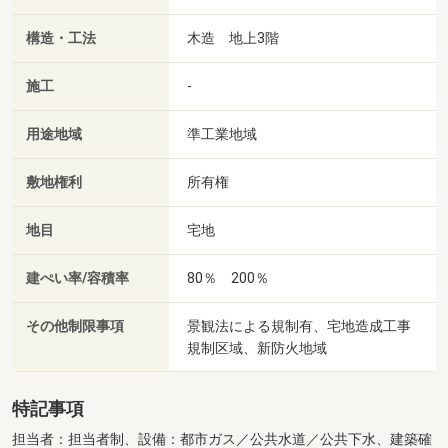
構造・工法
木造 地上3階
施工
-
用途地域
準工業地域
敷地権利
所有権
地目
宅地
建ぺい率/容積率
80％ 200％
その他制限事項
景観法による規制有、宅地造成工事
規制区域、新防火地域
特記事項
担当者：担当者制、設備：都市ガス／公共水道／公共下水、建築確