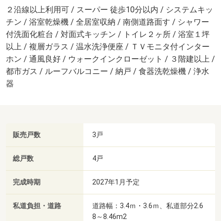
２沿線以上利用可 / スーパー 徒歩10分以内 / システムキッ
チン / 浴室乾燥機 / 全居室収納 / 南側道路面す / シャワー
付洗面化粧台 / 対面式キッチン / トイレ２ヶ所 / 浴室１坪
以上 / 複層ガラス / 温水洗浄便座 / ＴＶモニタ付インター
ホン / 通風良好 / ウォークインクローゼット / ３階建以上 /
都市ガス / ルーフバルコニー / 納戸 / 食器洗乾燥機 / 浄水
器
販売戸数
3戸
総戸数
4戸
完成時期
2027年1月予定
私道負担・道路
道路幅：3.4ｍ・3.6ｍ、私道部分2.6
8～8.46m2