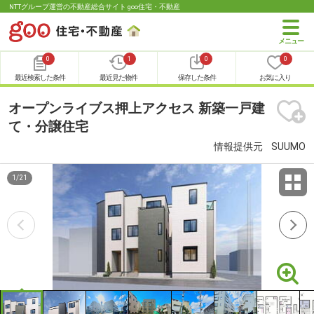
NTTグループ運営の不動産総合サイト goo住宅・不動産
0
1
0
0
最近検索した条件
最近見た物件
保存した条件
お気に入り
オープンライブス押上アクセス 新築一戸建
て・分譲住宅
情報提供元
SUUMO
1
/
21