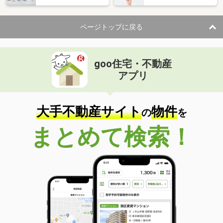
ページトップに戻る
goo住宅・不動産
アプリ
大手不動産サイト
物件
の
を
まとめて検索！