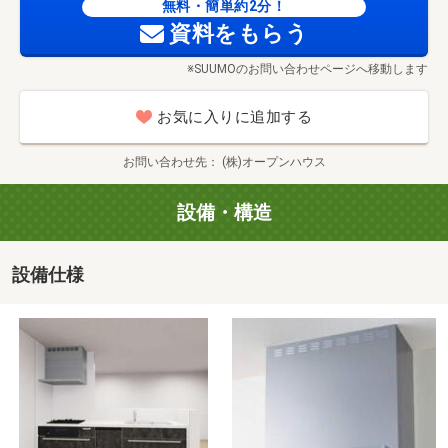
■【中学校】墨田区立文花中学校（約449m・徒歩6分）
無料・簡単約2分！
資料をもらう
■【ショッピングセンター】東京ソラマチ（約774m・徒歩
10分）
※SUUMOのお問い合わせページへ移動します
■【コンビニ】セブン-イレブン 墨田押上１丁目店（約
288m・徒歩4分）
お気に入りに追加する
■【ドラッグストア】ユニバーサルドラッグ立花店（約
1375m・徒歩18分）
お問い合わせ先
(株)オープンハウス
設備・構造
京成電鉄「京成曳舟」駅まで1040m
設備仕様