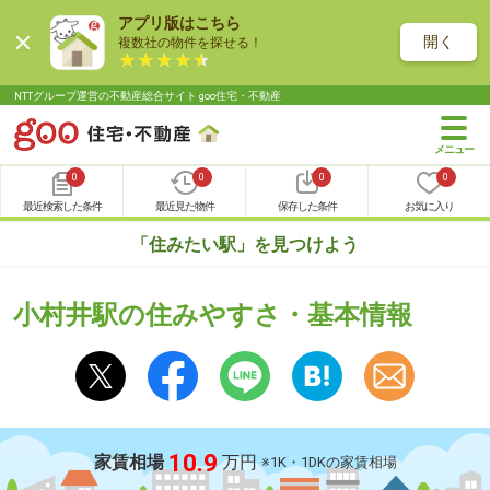
アプリ版はこちら
開く
複数社の物件を探せる！
NTTグループ運営の不動産総合サイト goo住宅・不動産
0
0
0
0
最近検索した条件
最近見た物件
保存した条件
お気に入り
「住みたい駅」を見つけよう
小村井駅の住みやすさ・基本情報
10.9
家賃相場
万円
※1K・1DKの家賃相場