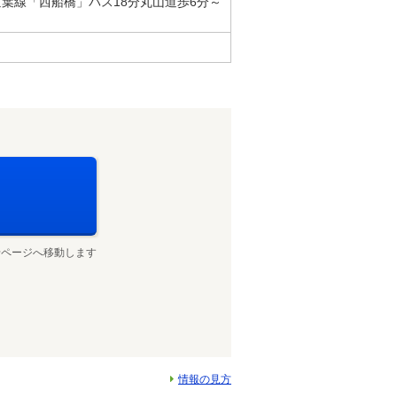
京葉線「西船橋」バス18分丸山道歩6分～
せページへ移動します
情報の見方