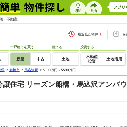
住宅・不動産
1
最近見た物件
保
一戸建てを買う
建てる
投資する
不動産
古
新築
中古
土地
土地活用
投資
葉県
>
船橋市
>
馬込沢駅
>
5190万円～5590万円
分譲住宅 リーズン船橋・馬込沢アンバウ