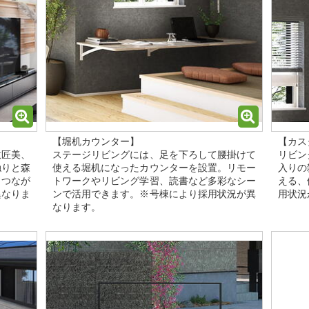
【堀机カウンター】
【カス
意匠美、
ステージリビングには、足を下ろして腰掛けて
リビン
触りと森
使える堀机になったカウンターを設置。リモー
入りの
もつなが
トワークやリビング学習、読書など多彩なシー
える、
異なりま
ンで活用できます。※号棟により採用状況が異
用状況
なります。