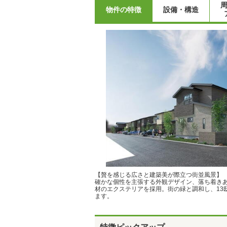
物件の特徴
設備・構造
【贅を感じる広さと建築美が際立つ街並風景】
確かな個性を主張する外観デザイン、落ち着き
材のエクステリアを採用。街の緑と調和し、13
ます。