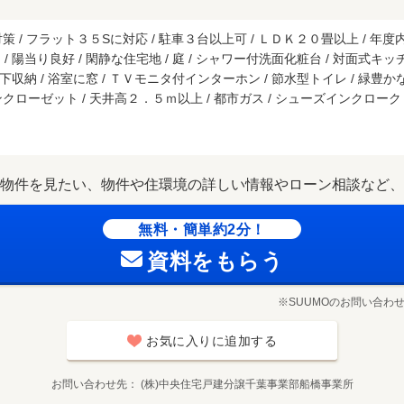
/ フラット３５Sに対応 / 駐車３台以上可 / ＬＤＫ２０畳以上 / 年度内引
/ 陽当り良好 / 閑静な住宅地 / 庭 / シャワー付洗面化粧台 / 対面式キッチ
床下収納 / 浴室に窓 / ＴＶモニタ付インターホン / 節水型トイレ / 緑豊かな
ーゼット / 天井高２．５ｍ以上 / 都市ガス / シューズインクローク / 床
物件を見たい、物件や住環境の詳しい情報やローン相談など、
無料・簡単約2分！
資料をもらう
※SUUMOのお問い合わ
お気に入りに追加する
お問い合わせ先
(株)中央住宅戸建分譲千葉事業部船橋事業所