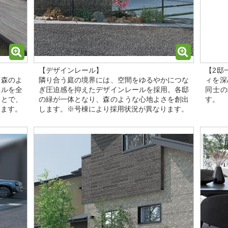
【デザインレール】
【2邸
、森のよ
隣り合う庭の境界には、空間をゆるやかにつな
ィを深
ネルを全
ぎ圧迫感を抑えたデザインレールを採用。各邸
同士の
ことで、
の緑が一体となり、森のような心地よさを創出
す。
ぎます。
します。※号棟により採用状況が異なります。