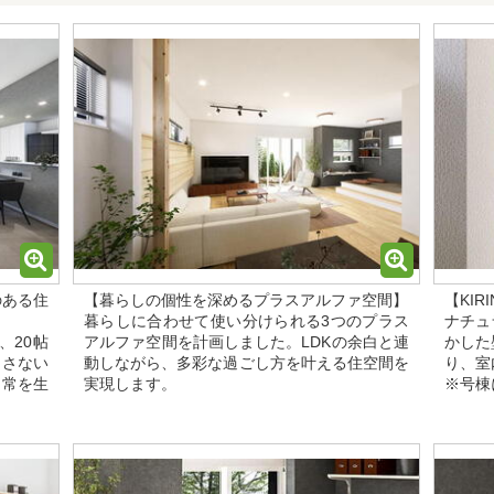
のある住
【暮らしの個性を深めるプラスアルファ空間】
【KIR
暮らしに合わせて使い分けられる3つのプラス
ナチュ
、20帖
アルファ空間を計画しました。LDKの余白と連
かした
くさない
動しながら、多彩な過ごし方を叶える住空間を
り、室
日常を生
実現します。
※号棟