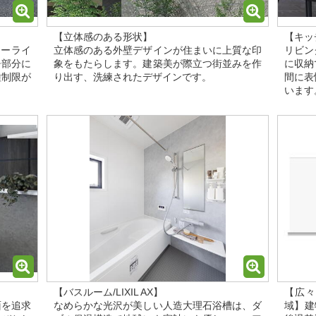
【立体感のある形状】
【キッ
カーライ
立体感のある外壁デザインが住まいに上質な印
リビン
チ部分に
象をもたらします。建築美が際立つ街並みを作
に収納
種制限が
り出す、洗練されたデザインです。
間に表
います
【バスルーム/LIXIL AX】
【広々
面を追求
なめらかな光沢が美しい人造大理石浴槽は、ダ
域】建