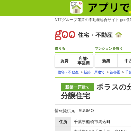
NTTグループ運営の不動産総合サイト goo
借りる
マンションを買う
店舗･
賃貸
新築
中
事業用
住宅・不動産
>
新築一戸建て
>
首都圏
>
千
ポラスの
新築一戸建て
分譲住宅
情報提供元
SUUMO
住所
千葉県船橋市馬込町