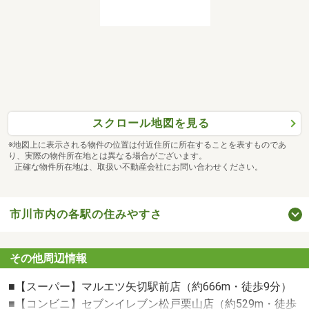
おおよその所要時間や内容は、下記ご参考ください。
・現地/物件見学（３０分～）
現地見学、同社施工物件のご見学や、設備や構造のご紹介
等させていただきます。
・ご希望条件のご相談（３０分～）
ご希望条件に合った他物件のご紹介等も可能です。
・資金計画のご相談（３０分～）
スクロール地図を見る
・土地・家の探し方のご相談（３０分～）
・会社の強みのご紹介（１５分～）
※地図上に表示される物件の位置は付近住所に所在することを表すものであ
り、実際の物件所在地とは異なる場合がございます。
---------------------------------------------------------------------
正確な物件所在地は、取扱い不動産会社にお問い合わせください。
お客様のご要望に合わせ、親切丁寧にご案内させていただ
きます。
まずは資料だけ…という方もお気軽にお問い合わせくださ
市川市内の各駅の住みやすさ
い♪
その他周辺情報
■【スーパー】マルエツ矢切駅前店（約666m・徒歩9分）
■【コンビニ】セブンイレブン松戸栗山店（約529m・徒歩