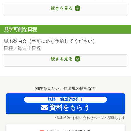
7分）
続きを見る
■【コンビニ】ファミリーマート市川国府台店（約816m・
徒歩11分）
■【ドラッグストア】ウエルシア市川国府台店（約665m・
見学可能な日程
徒歩9分）
現地案内会（事前に必ず予約してください）
■【ドラッグストア】マツモトキヨシ矢切店（約739m・徒
日程／毎週土日祝
歩10分）
時間／10:00～17:00
■【小学校】市川市立国府台小学校（約1050m・徒歩14
続きを見る
■ご予約方法
分）
案内員が常駐しておりませんので、ご見学前にご連絡頂け
■【中学校】市川市立第一中学校（約1112m・徒歩14分）
ますと、ご案内がスムーズに行なえます。
■【幼稚園・保育園】矢切幼稚園（約907m・徒歩12分）
ご案内は土日祝日だけではなく、平日も可能です。
■【幼稚園・保育園】国府台保育園（約962m・徒歩13分）
物件を見たい、住環境の情報など
ぜひお電話または資料請求よりお問い合わせください。
■【郵便局】市川国府台郵便局（約767m・徒歩10分）
無料・簡単約2分！
■【銀行】千葉銀行矢切支店（約577m・徒歩8分）
資料をもらう
■ご自宅や駅、ご指定いただいた場所に無料でお迎えに参
■【病院】吉野内科・神経内科医院（約800m・徒歩10分）
ります。
■【病院】学校法人国際医療福祉大学国際医療福祉大学市
※SUUMOのお問い合わせページへ移動します
お気軽にお申し付けください。
川病院（約1365m・徒歩18分）
当該物件以外にも、近隣の物件や周辺環境も合わせてご案
■【公園】里見公園（約748m・徒歩10分）