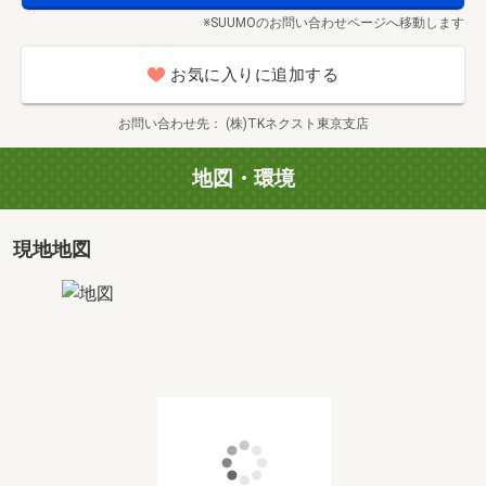
ります。
※SUUMOのお問い合わせページへ移動します
お気軽にお申し付けください。
当該物件以外にも、近隣の物件や周辺環境も合わせてご案
お気に入りに追加する
内いたします！
お問い合わせ先
(株)TKネクスト東京支店
■当日はデジカメやスマホでの写真撮影ももちろん可能で
す。
地図・環境
ご自宅でのご検討の際にお役立てください。
■お子様連れのご案内ももちろん大歓迎です。
現地地図
■住宅ローンについてのご相談もお気軽にお待ちしており
ます！
■ご見学内容
貴重なお時間の中で、ご希望の情報をご案内します。
お客様のご都合に合わせて「知りたい情報だけ」という短
時間のご案内も可能です。