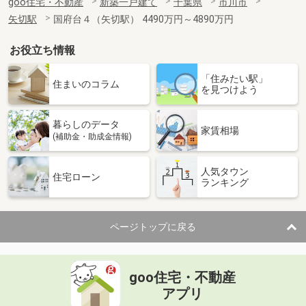
goo住宅・不動産
新築一戸建て
千葉県
市川市
矢切駅
国府台４（矢切駅） 4490万円～4890万円
お役立ち情報
「住みたい駅」
住まいのコラム
を見つけよう
暮らしのデータ
家賃相場
(補助金・助成金情報)
人気タウン
住宅ローン
ランキング
ページトップに戻る
goo住宅・不動産
アプリ