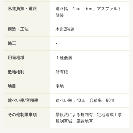
私道負担・道路
道路幅：4.5ｍ・6ｍ、アスファルト
舗装
構造・工法
木造2階建
施工
-
用途地域
１種低層
敷地権利
所有権
地目
宅地
建ぺい率/容積率
建ペい率：40％、容積率：80％
その他制限事項
景観法による規制有、宅地造成工事
規制区域、風致地区