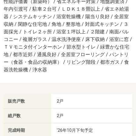
性能評価書（新築時） / 省エネルギー対策 / 地盤調査済 /
年内引渡可 / 駐車２台可 / ＬＤＫ１８畳以上 / 省エネ給湯
器 / システムキッチン / 浴室乾燥機 / 陽当り良好 / 全居室
収納 / 閑静な住宅地 / 角地 / 整形地 / 対面式キッチン / ３
面採光 / トイレ２ヶ所 / 浴室１坪以上 / ２階建 / 南面バル
コニー / 複層ガラス / 温水洗浄便座 / 床下収納 / 浴室に窓 /
ＴＶモニタ付インターホン / 節水型トイレ / 緑豊かな住宅
地 / 都市近郊 / 通風良好 / 全居室フローリング / パントリ
ー（食器・食品の収納庫） / リビング階段 / 都市ガス / 食
器洗乾燥機 / 浄水器
販売戸数
2戸
総戸数
2戸
完成時期
'26年10月下旬予定