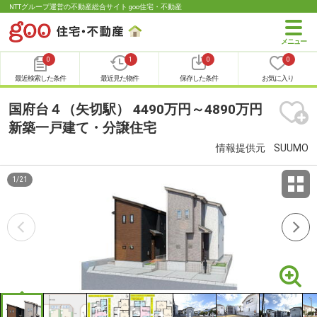
NTTグループ運営の不動産総合サイト goo住宅・不動産
0
1
0
0
最近検索した条件
最近見た物件
保存した条件
お気に入り
国府台４（矢切駅） 4490万円～4890万円
新築一戸建て・分譲住宅
情報提供元
SUUMO
1
/
21