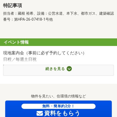
特記事項
担当者：藏根 裕希、設備：公営水道、本下水、都市ガス、建築確認
番号：第HPA-26-07418-1号他
イベント情報
現地案内会（事前に必ず予約してください）
日程／毎週土日祝
時間／10:00～17:00
続きを見る
■ご予約方法
案内員が常駐しておりませんので、ご見学前にご連絡頂け
ますと、ご案内がスムーズに行なえます。
ご案内は土日祝日だけではなく、平日も可能です。
物件を見たい、住環境の情報など
ぜひお電話または資料請求よりお問い合わせください。
無料・簡単約2分！
■ご自宅や駅、ご指定いただいた場所に無料でお迎えに参
資料をもらう