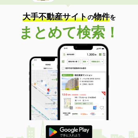
大手不動産サイト
物件
の
を
まとめて検索！