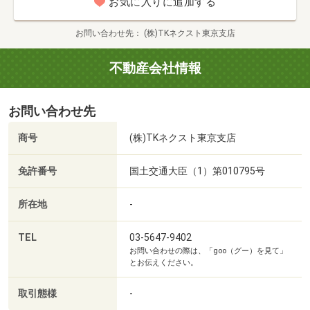
お気に入りに追加する
内いたします！
お問い合わせ先
(株)TKネクスト東京支店
■当日はデジカメやスマホでの写真撮影ももちろん可能で
す。
不動産会社情報
ご自宅でのご検討の際にお役立てください。
お問い合わせ先
■お子様連れのご案内ももちろん大歓迎です。
商号
(株)TKネクスト東京支店
■住宅ローンについてのご相談もお気軽にお待ちしており
ます！
免許番号
国土交通大臣（1）第010795号
■ご見学内容
所在地
-
貴重なお時間の中で、ご希望の情報をご案内します。
お客様のご都合に合わせて「知りたい情報だけ」という短
TEL
03-5647-9402
お問い合わせの際は、「goo（グー）を見て」
時間のご案内も可能です。
とお伝えください。
おおよその所要時間や内容は、下記ご参考ください。
・現地/物件見学（３０分～）
取引態様
-
現地見学、同社施工物件のご見学や、設備や構造のご紹介