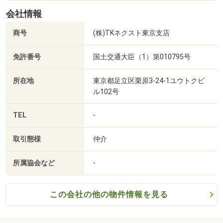
等させていただきます。
会社情報
・ご希望条件のご相談（３０分～）
商号
(株)TKネクスト東京支店
ご希望条件に合った他物件のご紹介等も可能です。
・資金計画のご相談（３０分～）
免許番号
国土交通大臣（1）第010795号
・土地・家の探し方のご相談（３０分～）
・会社の強みのご紹介（１５分～）
所在地
東京都足立区栗原3-24-1ユウトクビ
---------------------------------------------------------------------
ル102号
お客様のご要望に合わせ、親切丁寧にご案内させていただ
きます。
TEL
-
まずは資料だけ…という方もお気軽にお問い合わせくださ
い♪
取引態様
仲介
所属協会など
-
この会社の他の物件情報を見る